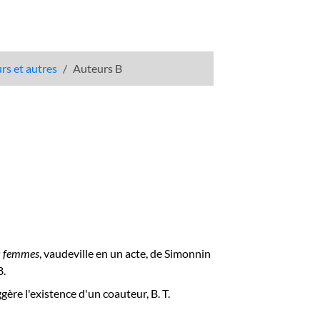
urs et autres
Auteurs B
x femmes
, vaudeville en un acte, de Simonnin
8.
gère l'existence d'un coauteur, B. T.