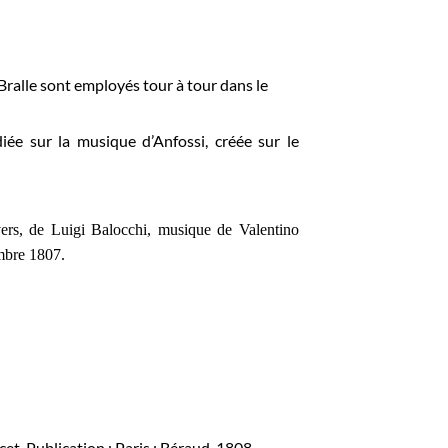
 Bralle sont employés tour à tour dans le
diée sur la musique d’Anfossi, créée sur le
ers, de Luigi Balocchi, musique de Valentino
mbre 1807.
et. Publication : Paris : Béraud, 1808.