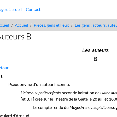
age d'accueil
Contact
cueil
Accueil
Pièces, gens et lieux
Les gens : acteurs, aute
Auteurs B
Les auteurs
B
etour
 T.
Pseudonyme d'un auteur inconnu.
Haine aux petits enfants
, seconde imitation de
Haine au
[et B. T] créé sur le
Théâtre de la Gaîté
le 28 juillet 180
L
e compte rendu du
Magasin encyclopédique
sug
culard d’Arnaud.