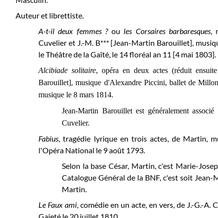
Auteur et librettiste.
A-t-il deux femmes ?
ou
les Corsaires barbaresques
, 
Cuvelier et J.-M. B*** [Jean-Martin Barouillet], musiq
le Théâtre de la Gaîté, le 14 floréal an 11 [4 mai 1803].
Alcibiade solitaire
, opéra en deux actes (réduit ensuit
Barouillet], musique d'Alexandre Piccini, ballet de Millo
musique le 8 mars 1814.
Jean-Martin Barouillet est généralement associ
Cuvelier.
Fabius
, tragédie lyrique en trois actes, de Martin,
l'Opéra National le 9 août 1793.
Selon la base César, Martin, c'est Marie-Jose
Catalogue Général de la BNF, c'est soit Jean-M
Martin.
Le Faux ami
, comédie en un acte, en vers, de J.-G.-A. 
Gaieté le
20 juillet 1810.