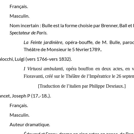
Français.
Masculin.
Nom incertain : Bulle est la forme choisie par Brenner, Ball et
Spectateur de Paris
.
La Feinte jardinière
, opéra-bouffe, de M. Bulle, paro
Théâtre de Monsieur le 5 février1789..
locchi, Luigi (vers 1766-vers 1832).
I Virtuosi ambulanti
, opéra bouffon en deux actes, en v
Fioravanti, créé sur le
Théâtre de l’Impératrice
le 26 septe
[Traduction de l’italien par Philippe Desriaux.]
ncet, Joseph P (17..-18..).
Français.
Masculin.
Auteur dramatique.
Édouard et Fanny
,
drame en cinq actes en prose, de Banc