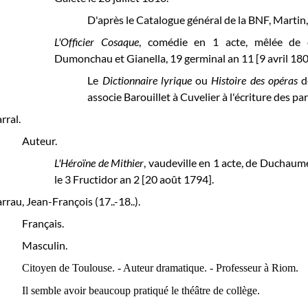
D'après le Catalogue général de la BNF, Martin,
L'Officier Cosaque
, comédie en 1 acte, mêlée de c
Dumonchau et Gianella, 19 germinal an 11 [9 avril 180
Le
Dictionnaire lyrique
ou
Histoire des opéras
de
associe Barouillet à Cuvelier à l'écriture des par
rral.
Auteur.
L'Héroïne de Mithier
,
vaudeville en 1 acte, de Duchaume 
le
3 Fructidor an 2 [20 août 1794].
rrau, Jean-François (17..-18..).
Français.
Masculin.
Citoyen de Toulouse. - Auteur dramatique. - Professeur à Riom.
Il semble avoir beaucoup pratiqué le théâtre de collège.