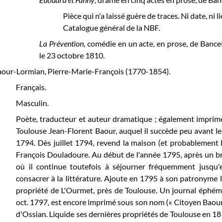
Pièce qui n'a laissé guère de traces. Ni date, ni
Catalogue général de la NBF.
La Prévention
, comédie en un acte, en prose, de Bance
le 23 octobre 1810.
our-Lormian, Pierre-Marie-François (1770-1854).
Français.
Masculin.
Poète, traducteur et auteur dramatique ; également imprimeur
Toulouse Jean-Florent Baour, auquel il succède peu avant le 
1794. Dès juillet 1794, revend la maison (et probablement la 
François Douladoure. Au début de l'année 1795, après un bre
où il continue toutefois à séjourner fréquemment jusqu'e
consacrer à la littérature. Ajoute en 1795 à son patronyme 
propriété de L'Ourmet, près de Toulouse. Un journal éphé
oct. 1797, est encore imprimé sous son nom (« Citoyen Baour
d'Ossian. Liquide ses dernières propriétés de Toulouse en 18