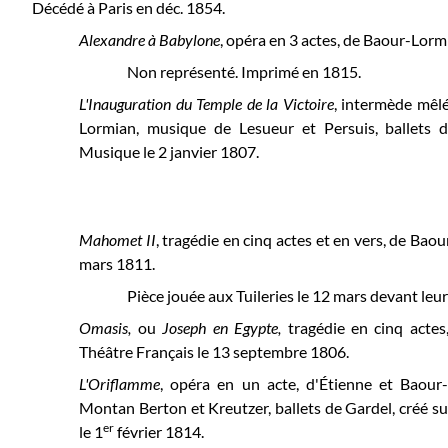
Décédé à Paris en déc. 1854.
Alexandre à Babylone
, opéra en 3 actes, de Baour-Lorm
Non représenté. Imprimé en 1815.
L'Inauguration du Temple de la Victoire
, intermède mêlé
Lormian, musique de Lesueur et Persuis, ballets d
Musique le 2 janvier 1807.
Mahomet II
, tragédie en cinq actes et en vers, de Baou
mars 1811.
Pièce jouée aux Tuileries le 12 mars devant leu
Omasis,
ou
Joseph en Egypte,
tragédie en cinq actes
Théâtre Français
le 13 septembre 1806.
L'Oriflamme
, opéra en un acte, d'Étienne et Baour
Montan Berton et Kreutzer, ballets de Gardel, créé s
er
le 1
février 1814.