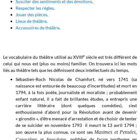
Susciter des sentiments et des émotions
.
Respecter les règles
.
Jouer des pièces
.
Lieux de théâtre
.
Accessoires de théâtre
.
e
Le vocabulaire du théâtre utilisé au XVIII
siècle est très différent de
celui qui nous est (plus ou moins) familier. On trouvera ici les mots
liés au théâtre tels que les définissent deux intellectuels du temps,
Sébastien-Roch Nicolas de Chamfort, né vers 1741 (sa
naissance est entourée de beaucoup d’incertitudes) et mort en
1794, à la fois poète, journaliste et moraliste ; probablement
enfant naturel, il a fait de brillantes études, a entrepris une
carrière littéraire (dont quelques comédies), s’est
enthousiasmé d’abord pour la Révolution avant de devenir
« girondin », d’être menacé d’arrestation et de choisir de tenter
de se suicider en novembre 1793 il meurt le 13 avril 1794 ;
son œuvre la plus connue, ce sont ses
Maximes et Pensées,
Caractères et Anecdotes
, publiées de façon posthume en