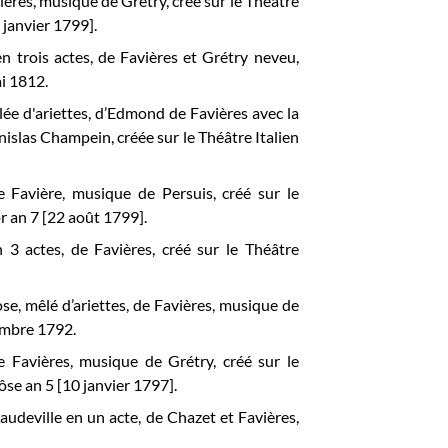
ières, musique de Grétry, créé sur le
Théâtre
r
janvier 1799].
n trois actes, de Favières et Grétry neveu,
ai 1812.
lée d'ariettes, d’Edmond de Favières avec la
nislas Champein, créée sur le
Théâtre Italien
de Favière, musique de Persuis, créé sur le
or an 7 [22 août 1799].
n 3 actes, de Favières, créé sur le Théâtre
se, mêlé d’ariettes, de Favières, musique de
cembre 1792.
e Favières, musique de Grétry, créé sur le
ôse an 5 [10 janvier 1797].
audeville en un acte, de Chazet et Favières,