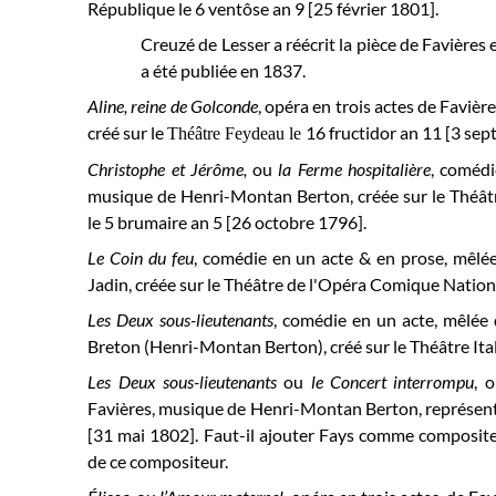
République
le 6 ventôse an 9 [25 février 1801].
Creuzé de Lesser a réécrit la pièce de Favières e
a été publiée en 1837.
Aline, reine de Golconde
, opéra en trois actes de Faviè
créé sur le
16 fructidor an 11 [3 se
Théâtre Feydeau le
Christophe et Jérôme,
ou
la Ferme hospitalière
,
comédi
musique de Henri-Montan Berton, créée sur le Théâtr
le 5 brumaire an 5 [26 octobre 1796].
Le Coin du feu
, comédie en un acte & en prose, mêlée 
Jadin, créée sur le
Théâtre de l'Opéra Comique Natio
Les Deux sous-lieutenants
, comédie en un acte, mêlée 
Breton (Henri-Montan Berton), créé sur le Théâtre Ital
Les Deux sous-lieutenants
ou
le Concert interrompu
, 
Favières, musique de Henri-Montan Berton, représenté 
[31 mai 1802]. Faut-il ajouter Fays comme composite
de ce compositeur.