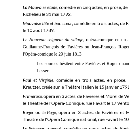
La Mauvaise étoile
, comédie en cinq actes, en prose, de 
Richelieu le
31 mai 1792.
Mauvaise tête et bon cœur
, comédie en trois actes, de 
le 10 août 1789.
Le Nouveau seigneur du village
, opéra-comique en un 
Guillaume-François de Favières ou Jean-François Roger
l'Opéra-comique le 29 juin 1813.
Les sources hésitent entre Favières et Roger quand
Lesser.
Paul et Virginie
, comédie en trois actes, en prose, 
Kreutzer, créée sur le
Théâtre Italien
le 15 janvier 1791
Primerose
, opéra en 3 actes, de
Favières et Morel de V
le Théâtre de l’Opéra-Comique, rue Favart le 17 Ventô
Roger
ou
le Page
, opéra en 3 actes, de Favières et M
Théâtre de l'Opéra Comique national, rue Favart le
10
Le Seigneur supposé
,
comédie en deux actes, de Faviè