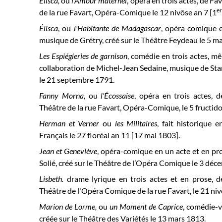
Élisca
,
ou
l’Amour maternel
, opéra en trois actes, de
Fav
e
de la rue Favart, Opéra-Comique
le 12 nivôse an 7 [1
Élisca
, ou
l'Habitante de Madagascar
, opéra comique e
musique de Grétry, créé sur le Théâtre Feydeau le 5 m
Les Espiégleries de garnison
, comédie en trois actes, mê
collaboration de Michel-Jean Sedaine, musique de Sta
le
21 septembre 1791.
Fanny Morna,
ou
l'Écossaise
, opéra en trois actes, 
Théâtre de la rue Favart, Opéra-Comique, le
5 fructid
Herman et Verner
ou
les Militaires
,
fait historique e
Français le 27 floréal an 11 [17 mai 1803].
Jean et Geneviève
, opéra-comique en un acte et en pro
Solié, créé sur le Théâtre de l’Opéra Comique le 3 dé
Lisbeth.
drame lyrique en trois actes et en prose, d
Théâtre de l'Opéra Comique de la rue Favart, le 21 niv
Marion de Lorme,
ou
un Moment de Caprice
, comédie-v
créée sur le Théâtre des Variétés le 13 mars 1813.