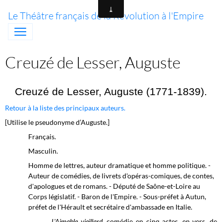
Le Théâtre français de la Révolution à l'Empire
Creuzé de Lesser, Auguste
Creuzé de Lesser, Auguste (1771-1839).
Retour à la liste des principaux auteurs.
[Utilise le pseudonyme d’Auguste.]
Français.
Masculin.
Homme de lettres, auteur dramatique et homme politique. -
Auteur de comédies, de livrets d'opéras-comiques, de contes,
d'apologues et de romans. - Député de Saône-et-Loire au
Corps législatif. - Baron de l'Empire. - Sous-préfet à Autun,
préfet de l'Hérault et secrétaire d'ambassade en Italie.
L'Aimable vieillard
, comédie en cinq actes, en vers, de