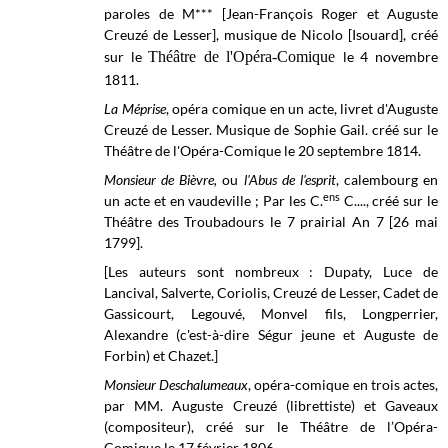
paroles de M*** [Jean-François Roger et Auguste
Creuzé de Lesser], musique de Nicolo [Isouard], créé
sur le
Théâtre de l'Opéra-Comique
le 4 novembre
1811.
La Méprise
, opéra comique en un acte, livret d'Auguste
Creuzé de Lesser. Musique de Sophie Gail. créé sur le
Théâtre de l'Opéra-Comique
le 20 septembre 1814.
Monsieur de Bièvre,
ou
l'Abus de l'esprit
, calembourg en
ens
un acte et en vaudeville ; Par les C.
C...., créé sur le
Théâtre des Troubadours le 7 prairial An 7 [26 mai
1799].
[Les auteurs sont nombreux : Dupaty, Luce de
Lancival, Salverte, Coriolis, Creuzé de Lesser, Cadet de
Gassicourt, Legouvé, Monvel fils, Longperrier,
Alexandre (c'est-à-dire Ségur jeune et Auguste de
Forbin) et Chazet.]
Monsieur Deschalumeaux
, opéra-comique en trois actes,
par MM. Auguste Creuzé (librettiste) et Gaveaux
(compositeur), créé sur le
Théâtre de l’Opéra-
Comique le
17 février 1806.