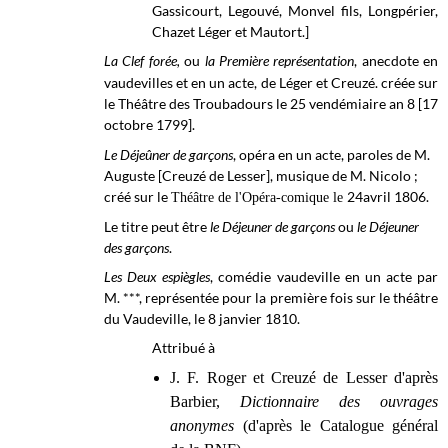
Gassicourt, Legouvé, Monvel fils, Longpérier,
Chazet Léger et Mautort.]
La Clef forée,
ou
la Première représentation
, anecdote en
vaudevilles et en un acte, de Léger et Creuzé. créée sur
le Théâtre des Troubadours le 25 vendémiaire an 8 [17
octobre 1799].
Le Déjeûner de garçons
, opéra en un acte, paroles de M.
Auguste [Creuzé de Lesser], musique de M. Nicolo ;
créé sur le
24avril 1806.
Théâtre de l'Opéra-comique le
Le titre peut être
le Déjeuner de garçons
ou
le Déjeuner
des garçons
.
Les Deux espiègles
, comédie vaudeville en un acte par
M. ***, représentée pour la première fois sur le théâtre
du Vaudeville, le 8 janvier 1810.
Attribué à
J. F. Roger et Creuzé de Lesser d'après
Barbier,
Dictionnaire des ouvrages
anonymes
(d'après le Catalogue général