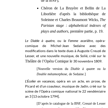
de la BNF),
Chéron de La Bruyère et Bellin de La
Liborlière d'après la bibliothèque de
Soleinne et Charles Beaumont Wicks,
The
Parisian stage : alphabetical indexes of
plays and authors
, première partie, p. 19.
Le Diable à quatre,
ou
la Femme acariâtre
, opéra-
comique de Michel-Jean Sedaine avec des
modifications dans le texte dues à Auguste Creuzé de
Lesser, et une nouvelle musique, de Solié, créé sur le
Théâtre de l’Opéra Comique le
30 novembre 1809.
[Nouvelle version du
Diable à quatre
ou
la
Double métamorphose
, de Sedaine.]
L'Écolier en vacances
, opéra en un acte, en prose, de
Picard et d'un coauteur, musique de Jadin. créé sur la
scène de l’
Opéra comique national
le 22 vendémiaire
an 3 [13 octobre 1794].
[D’après le catalogue de la BNF, Creuzé de Lesser