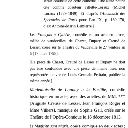
serait coauteur de cette comédie. Une autre notice
cite comme coauteur Fillette-Loraux (Michel
Loraux (1779-1849). Et d'après
l'
Almanach des
Spectacles de Paris
pour l’an IX, p. 169-170,
c’est Antoine-Marin Lemierre.
]
Les Français à Cythère
, comédie en un acte en prose,
mêlée de vaudevilles, de Chazet, Dupaty et Creusé de
Lesser, créée sur le Théâtre du Vaudeville le 27 ventôse an
6 [17 mars 1798].
[La pièce de Chazet, Creuzé de Lesser et Dupaty ne doit
pas être confondue avec une pièce de même titre, non
représentée, œuvre de Louis-Germain Petitain, publiée la
même année.]
Mademoiselle de Launay à la Bastille
, comédie
historique en un acte, avec des ariettes, de MM. ***
[Auguste Creusé de Lesser, Jean-François Roger et
Mme Villiers], musique de Sophie Gail, créée sur le
Théâtre de l’Opéra-Comique le
16 décembre 1813.
Le Magicien sans Magie
, opéra-comique en deux actes ;