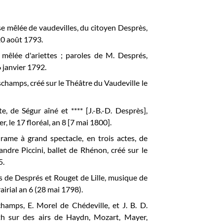
se mêlée de vaudevilles, du citoyen Desprès,
 20 août 1793.
 mêlée d'ariettes ; paroles de M. Després,
 janvier 1792.
schamps, créé sur le Théâtre du Vaudeville le
e, de Ségur aîné et **** [J.-B.-D. Desprès],
, le 17 floréal, an 8 [7 mai 1800].
rame à grand spectacle, en trois actes, de
ndre Piccini, ballet de Rhénon, créé sur le
5.
es de Després et Rouget de Lille, musique de
airial an 6 (28 mai 1798).
hamps, E. Morel de Chédeville, et J. B. D.
th sur des airs de Haydn, Mozart, Mayer,