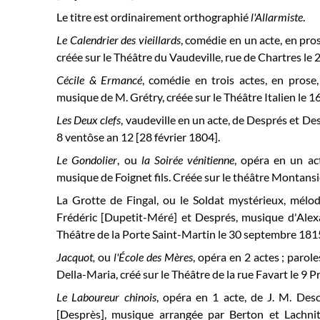
Le titre est ordinairement orthographié
l'Allarmiste
.
Le Calendrier des vieillards
, comédie en un acte, en pro
créée sur le Théâtre du Vaudeville, rue de Chartres le
Cécile & Ermancé
, comédie en trois actes, en prose,
musique de M. Grétry, créée sur le
Théâtre Italien le
16
Les Deux clefs
, vaudeville en un acte, de Després et De
8 ventôse
an 12 [28 février 1804].
Le Gondolier
, ou
la Soirée vénitienne
, opéra en un act
musique de Foignet fils. Créée sur le théâtre Montansier
La Grotte de Fingal, ou le Soldat mystérieux, mélod
Frédéric [Dupetit-Méré] et Després, musique d'Alexa
Théâtre de la Porte Saint-Martin le 30 septembre 181
Jacquot,
ou
l'École
des Mères
, opéra en 2 actes ; parol
Della-Maria, créé sur le Théâtre de la rue Favart le 9 Pr
Le Laboureur chinois
, opéra en 1 acte, de J. M. Desc
[Desprès], musique arrangée par Berton et Lachni