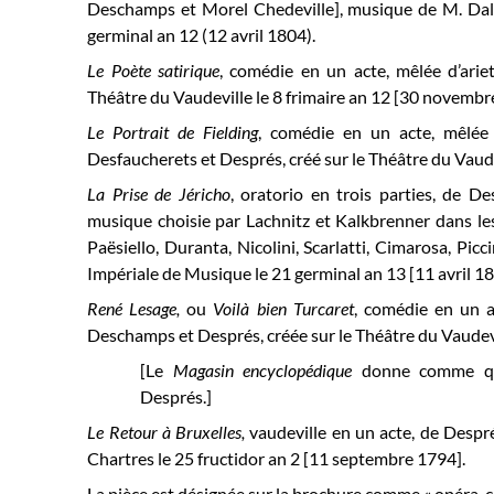
Deschamps et Morel Chedeville], musique de M. Dale
germinal an 12
(12 avril 1804)
.
Le Poète satirique
, comédie en un acte, mêlée d’ariet
Théâtre du Vaudeville
le 8 frimaire an 12 [30 novembr
Le Portrait de Fielding
, comédie en un acte, mêlée 
Desfaucherets et Després, créé sur le Théâtre du Vaudev
La Prise de Jéricho
, oratorio en trois parties, de 
musique choisie par Lachnitz et Kalkbrenner dans l
Paësiello, Duranta
, Nicolini, Scarlatti, Cimarosa, Picci
Impériale de Musique le
21 germinal an 13 [11 avril 18
René Lesage,
ou
Voilà bien Turcaret
, comédie en un a
Deschamps et Després, créée sur le Théâtre du Vaudevi
[Le
Magasin encyclopédique
donne comme qu
Després.]
Le Retour à Bruxelles
,
vaudeville en un acte, de Despré
Chartres
le 25 fructidor an 2 [11 septembre 1794].
La pièce est désignée sur la brochure comme « opéra-c