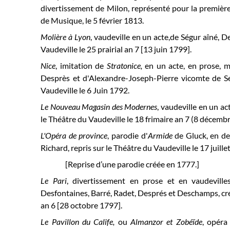
divertissement de Milon, représenté pour la première 
de Musique, le 5 février 1813.
Molière à Lyon
, vaudeville en un acte,de Ségur aîné, 
Vaudeville le 25 prairial an 7 [13 juin 1799].
Nice
, imitation de
Stratonice,
en un acte, en prose, m
Desprès et d'‎Alexandre-Joseph-Pierre vicomte de Sé
Vaudeville le 6 Juin 1792.
Le Nouveau Magasin des Modernes
, vaudeville en un a
le Théâtre du Vaudeville le 18 frimaire an 7 (8 décemb
L'Opéra de province
, parodie d'
Armide
de Gluck, en de
Richard, repris sur le Théâtre du Vaudeville le 17 juille
[Reprise d’une parodie créée en 1777.]
Le Pari
, divertissement en prose et en vaudeville
Desfontaines, Barré, Radet, Després et Deschamps, cré
an 6 [28 octobre 1797]
.
Le Pavillon du Calife,
ou
Almanzor et Zobéïde
, opéra