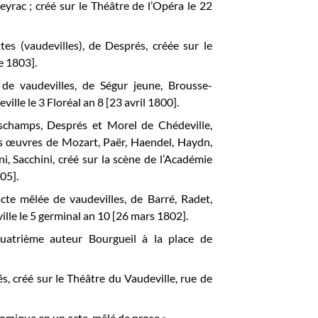
yrac ; créé sur le
Théâtre de l’Opéra
le 22
tes (vaudevilles), de Després, créée sur le
e 1803].
de vaudevilles, de Ségur jeune, Brousse-
ille le 3 Floréal an 8 [23 avril 1800].
Deschamps, Després et Morel de Chédeville,
es œuvres de
Mozart, Paër, Haendel, Haydn,
ni,
Sacchini, créé sur la scène de l’Académie
05].
cte mêlée de vaudevilles, de Barré, Radet,
lle le 5 germinal
an 10 [26 mars 1802].
atrième auteur Bourgueil à la place de
s, créé sur le
Théâtre du Vaudeville, rue de
omique en un acte, mêlé de prose ».