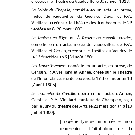
créée sur le Théâtre du Vaudeville le 30 janvier 1813.
La Soirée de Chapelle
, comédie en un acte, en prose,
mêlée de vaudevilles, de Georges Duval et P.-A.
Vieillard, créée sur le Théâtre des Troubadours le 29
ventôse an 8 [20 mars 1800].
Le Tableau en litige,
ou
l’œuvre on connaît l'ouvrier
,
À
comédie en un acte, mêlée de vaudevilles, de P.-A.
Vieillard et Gersin, créée sur le Théâtre du Vaudeville
le 13 fructidor an 9 [31 août 1801].
Les Travestissemens
, comédie en un acte, en prose, de
Gersain, P.-A.Vieillard et Année, créée sur le Théâtre
de l’Impératrice, rue de Louvois. le 19 thermidor an 13
[7 août 1805].
Le Triomphe de Camille
, opéra en un acte, d’Année,
Gersin et P.-A. Vieillard, musique de Champein, reçu
par le Jury du théâtre des Arts, le 21 messidor an 8 [10
juillet 1800].
[Tragédie lyrique imprimée et non
représentée. L’attribution de la