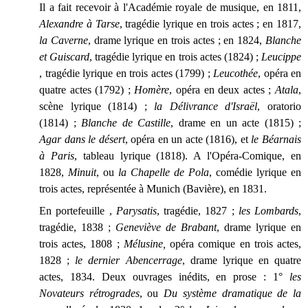
Il a fait recevoir à l'Académie royale de musique, en 1811,
Alexandre à Tarse
, tragédie lyrique en trois actes ; en 1817,
la Caverne
, drame lyrique en trois actes ; en 1824,
Blanche
et Guiscard
, tragédie lyrique en trois actes (1824) ;
Leucippe
, tragédie lyrique en trois actes (1799) ;
Leucothée
, opéra en
quatre actes (1792) ;
Homère
, opéra en deux actes ;
Atala
,
scène lyrique (1814) ;
la Délivrance d'Israël
, oratorio
(1814) ;
Blanche de Castille
, drame en un acte (1815) ;
Agar dans le désert
, opéra en un acte (1816), et
le Béarnais
à Paris
, tableau lyrique (1818). A l'Opéra-Comique, en
1828,
Minuit
, ou
la Chapelle de Pola
, comédie lyrique en
trois actes, représentée à Munich (Bavière), en 1831.
En portefeuille ,
Parysatis
, tragédie, 1827 ;
les Lombards
,
tragédie, 1838 ;
Geneviève de Brabant
, drame lyrique en
trois actes, 1808 ;
Mélusine,
opéra comique en trois actes,
1828 ;
le dernier Abencerrage
, drame lyrique en quatre
actes, 1834. Deux ouvrages inédits, en prose : 1°
les
Novateurs rétrogrades
, ou
Du système dramatique de la