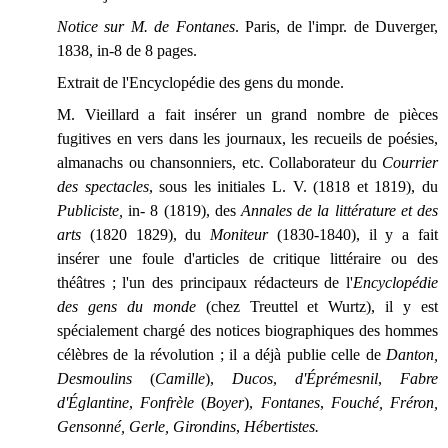
Notice sur M. de Fontanes
. Paris, de l'impr. de Duverger,
1838, in-8 de 8 pages.
Extrait de l'Encyclopédie des gens du monde.
M. Vieillard a fait insérer un grand nombre de pièces
fugitives en vers dans les journaux, les recueils de poésies,
almanachs ou chansonniers, etc. Collaborateur du
Courrier
des spectacles
, sous les initiales L. V. (1818 et 1819), du
Publiciste,
in- 8 (1819), des
Annales de la littérature et des
arts
(1820 1829), du
Moniteur
(1830-1840), il y a fait
insérer une foule d'articles de critique littéraire ou des
théâtres ; l'un des principaux rédacteurs de l'
Encyclopédie
des gens du monde
(chez Treuttel et Wurtz), il y est
spécialement chargé des notices biographiques des hommes
célèbres de la révolution ; il a déjà publie celle de
Danton,
Desmoulins
(
Camille
),
Ducos
,
d'Éprémesnil
,
Fabre
d'Églantine
,
Fonfrèle
(
Boyer
),
Fontanes
,
Fouché,
Fréron,
Gensonné,
Gerle, Girondins
,
Hébertistes.