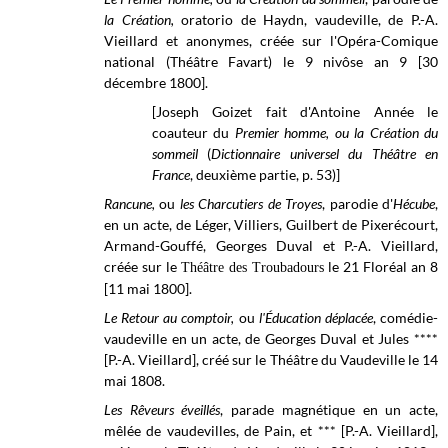
la Création,
oratorio de Haydn
, vaudeville, de P.-A.
Vieillard et anonymes, créée sur l'Opéra-Comique
national (
Théâtre Favart)
le 9 nivôse an 9 [30
décembre 1800].
[Joseph Goizet fait d'Antoine Année le
coauteur du
Premier homme, ou la Création du
sommeil
(
Dictionnaire universel du Théâtre en
France
, deuxième partie, p. 53)]
Rancune,
ou
les Charcutiers de Troyes
, parodie d'
Hécube
,
en un acte, de Léger, Villiers, Guilbert de Pixerécourt,
Armand-Gouffé, Georges Duval et P.-A. Vieillard,
créée sur le
le 21 Floréal an 8
Théâtre des Troubadours
[11 mai 1800]
.
Le Retour au comptoir,
ou
l'Éducation déplacée
, comédie-
vaudeville en un acte, de Georges Duval et Jules ****
[P.-A. Vieillard], créé sur le
Théâtre du Vaudeville
le 14
mai 1808.
Les Rêveurs éveillés
, parade magnétique en un acte,
mêlée de vaudevilles, de Pain, et *** [P.-A. Vieillard],