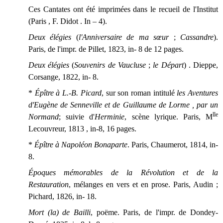
Ces Cantates ont été imprimées dans le recueil de l'Institut
(Paris , F. Didot . In – 4).
Deux élégies
(
l'Anniversaire de ma sœur
;
Cassandre
).
Paris, de l'impr. de Pillet, 1823, in- 8 de 12 pages.
Deux élégies
(
Souvenirs de Vaucluse
;
le Départ
) . Dieppe,
Corsange, 1822, in- 8.
*
Épître à L.-B. Picard
, sur son roman intitulé
les Aventures
d'Eugène de Senneville et de Guillaume de Lorme , par un
lle
Normand
; suivie d'
Herminie
, scène lyrique. Paris, M
Lecouvreur, 1813 , in-8, 16 pages.
*
Épître à Napoléon Bonaparte
. Paris, Chaumerot, 1814, in-
8.
Époques mémorables de la Révolution et de la
Restauration
, mélanges en vers et en prose. Paris, Audin ;
Pichard, 1826, in- 18.
Mort (la) de Bailli
, poëme. Paris, de l'impr. de Dondey-