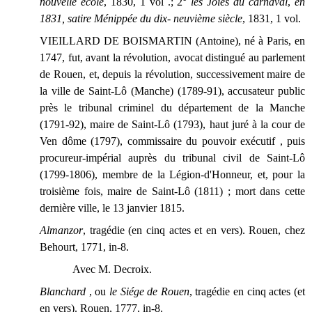
nouvelle école
, 1830, 1 vol .; 2°
les Joies du carnaval
,
en
1831, satire Ménippée du dix- neuvième siècle
, 1831, 1 vol.
VIEILLARD DE BOISMARTIN (Antoine), né à Paris, en
1747, fut, avant la révolution, avocat distingué au parlement
de Rouen, et, depuis la révolution, successivement maire de
la ville de Saint-Lô (Manche) (1789-91), accusateur public
près le tribunal criminel du département de la Manche
(1791-92), maire de Saint-Lô (1793), haut juré à la cour de
Ven dôme (1797), commissaire du pouvoir exécutif , puis
procureur-impérial auprès du tribunal civil de Saint-Lô
(1799-1806), membre de la Légion-d'Honneur, et, pour la
troisième fois, maire de Saint-Lô (1811) ; mort dans cette
dernière ville, le 13 janvier 1815.
Almanzor
, tragédie (en cinq actes et en vers). Rouen, chez
Behourt, 1771, in-8.
Avec M. Decroix.
Blanchard
, ou
le Siége de Rouen
, tragédie en cinq actes (et
en vers). Rouen, 1777, in-8.