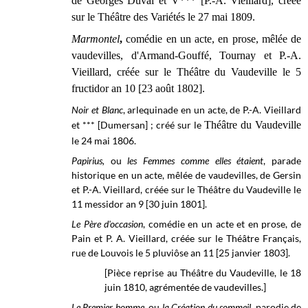
de Georges Duval et V*** [P.-A. Vieillard], créée
sur le Théâtre des Variétés le 27 mai 1809.
Marmontel
,
comédie en un acte, en prose, mêlée de
vaudevilles, d'Armand-Gouffé, Tournay et P.-A.
Vieillard, créée sur le
Théâtre du Vaudeville
le 5
fructidor an 10 [23 août 1802].
Noir et Blanc
, arlequinade en un acte, de P.-A. Vieillard
et *** [Dumersan] ; créé sur le
Théâtre du Vaudeville
le 24 mai 1806.
Papirius,
ou
les Femmes comme elles étaient
, parade
historique en un acte, mêlée de vaudevilles, de Gersin
et P.-A. Vieillard, créée sur le
Théâtre du Vaudeville
le
11 messidor
an 9 [30 juin 1801].
Le Père d'occasion
, comédie en un acte et en prose, de
Pain et P. A. Vieillard, créée sur le
Théâtre Français,
rue de Louvois
le 5 pluviôse an 11 [25 janvier 1803].
[Pièce reprise au Théâtre du Vaudeville, le 18
juin 1810, agrémentée de vaudevilles.]
Le Premier homme,
ou
la Création du sommeil
, parodie de