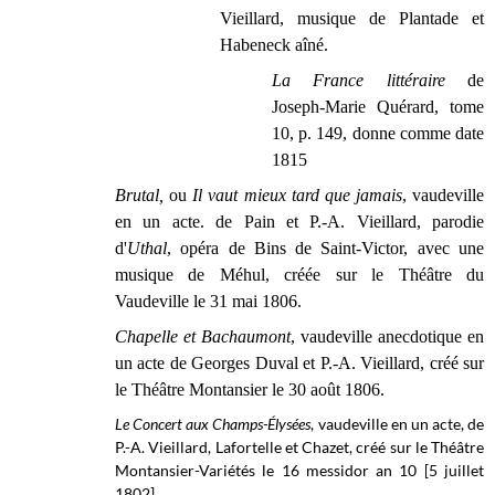
Vieillard, musique de Plantade et
Habeneck aîné.
La France littéraire
de
Joseph-Marie Quérard, tome
10, p. 149, donne comme date
1815
Brutal,
ou
Il vaut mieux tard que jamais
, vaudeville
en un acte. de Pain et P.-A. Vieillard, parodie
d'
Uthal
, opéra de Bins de Saint-Victor, avec une
musique de Méhul, créée sur le Théâtre du
Vaudeville le 31 mai 1806.
Chapelle et Bachaumont
, vaudeville anecdotique en
un acte de Georges Duval et P.-A. Vieillard, créé sur
le Théâtre Montansier le 30 août 1806.
Le Concert aux Champs-Élysées
, vaudeville en un acte, de
P.-A. Vieillard, Lafortelle et Chazet, créé sur le
Théâtre
Montansier-Variétés
le 16 messidor an 10 [5 juillet
1802].