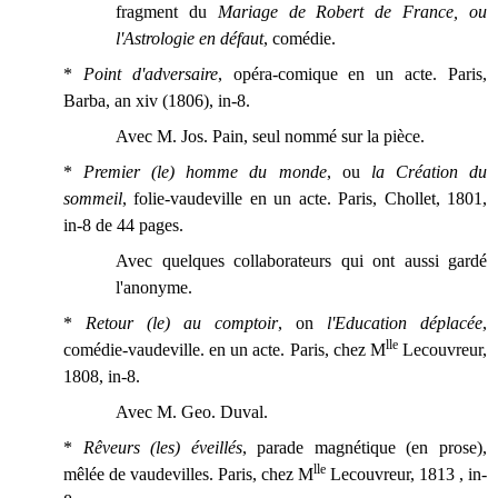
fragment du
Mariage de Robert de France, ou
l'Astrologie en défaut
, comédie.
*
Point d'adversaire
, opéra-comique en un acte. Paris,
Barba, an xiv (1806), in-8.
Avec M. Jos. Pain, seul nommé sur la pièce.
*
Premier (le) homme du monde
, ou
la Création du
sommeil
, folie-vaudeville en un acte. Paris, Chollet, 1801,
in-8 de 44 pages.
Avec quelques collaborateurs qui ont aussi gardé
l'anonyme.
*
Retour (le) au comptoir
, on
l'Education déplacée
,
lle
comédie-vaudeville. en un acte. Paris, chez M
Lecouvreur,
1808, in-8.
Avec M. Geo. Duval.
*
Rêveurs (les) éveillés
, parade magnétique (en prose),
lle
mêlée de vaudevilles. Paris, chez M
Lecouvreur, 1813 , in-