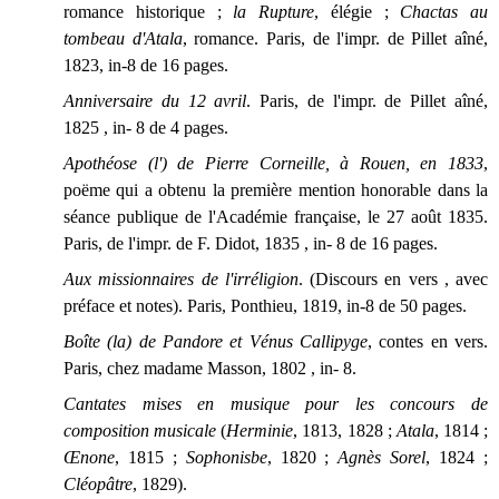
romance historique ;
la Rupture
, élégie ;
Chactas au
tombeau d'Atala
, romance. Paris, de l'impr. de Pillet aîné,
1823, in-8 de 16 pages.
Anniversaire du 12 avril
. Paris, de l'impr. de Pillet aîné,
1825 , in- 8 de 4 pages.
Apothéose (l') de Pierre Corneille, à Rouen, en 1833
,
poëme qui a obtenu la première mention honorable dans la
séance publique de l'Académie française, le 27 août 1835.
Paris, de l'impr. de F. Didot, 1835 , in- 8 de 16 pages.
Aux missionnaires de l'irréligion
. (Discours en vers , avec
préface et notes). Paris, Ponthieu, 1819, in-8 de 50 pages.
Boîte (la) de Pandore et Vénus Callipyge
, contes en vers.
Paris, chez madame Masson, 1802 , in- 8.
Cantates mises en musique pour les concours de
composition musicale
(
Herminie
, 1813, 1828 ;
Atala
, 1814 ;
Œnone
, 1815 ;
Sophonisbe
, 1820 ;
Agnès Sorel
, 1824 ;
Cléopâtre
, 1829).