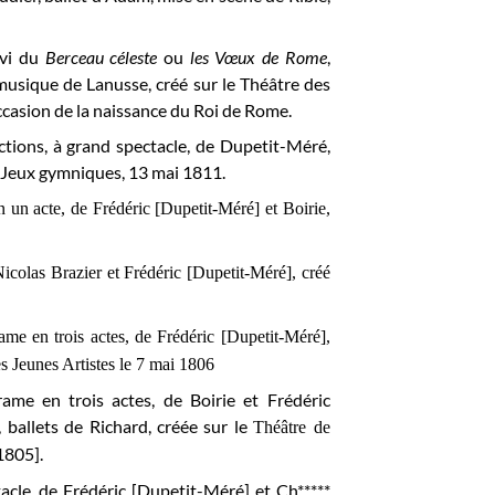
ivi du
Berceau céleste
ou
les Vœux de Rome
,
musique de Lanusse, créé sur le Théâtre des
occasion de la naissance du Roi de Rome.
actions, à grand spectacle, de Dupetit-Méré,
 Jeux gymniques, 13 mai 1811.
n un acte, de Frédéric [Dupetit-Méré] et Boirie,
Nicolas Brazier et Frédéric [Dupetit-Méré], créé
ame en trois actes, de Frédéric [Dupetit-Méré],
s Jeunes Artistes le 7 mai 1806
rame en trois actes, de Boirie et Frédéric
ballets de Richard, créée sur le
Théâtre de
1805].
tacle, de Frédéric [Dupetit-Méré] et Ch*****