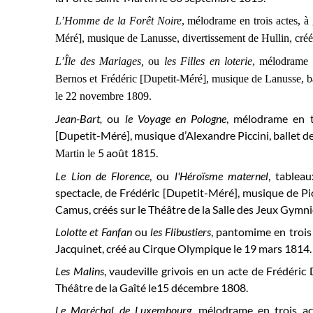
L’Homme de la Forêt Noire
, mélodrame en trois actes, à 
Méré], musique de Lanusse, divertissement de Hullin, créé 
L’Île des Mariages,
ou
les Filles en loterie
, mélodrame c
Bernos et Frédéric [Dupetit-Méré], musique de Lanusse, bal
le 22 novembre 1809.
Jean-Bart,
ou
le Voyage en Pologne
, mélodrame en tr
[Dupetit-Méré], musique d’Alexandre Piccini, ballet d
5 août 1815.
Martin le
Le Lion de Florence
, ou
l'Héroïsme maternel
, tablea
spectacle, de Frédéric [Dupetit-Méré], musique de Pic
Camus, créés sur le Théâtre de la Salle des Jeux Gymni
Lolotte et Fanfan
ou
les Flibustiers
, pantomime en trois 
Jacquinet, créé au Cirque Olympique le 19 mars 1814.
Les Malins
, vaudeville grivois en un acte de Frédéric 
Théâtre de la Gaîté le15 décembre 1808.
Le Maréchal de Luxembourg
, mélodrame en trois ac