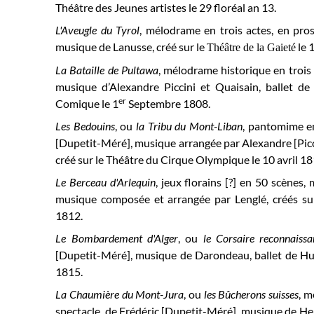
Théâtre des Jeunes artistes le 29 floréal an 13.
L'Aveugle du Tyrol
, mélodrame en trois actes, en pros
musique de Lanusse, créé sur le
le 
Théâtre de la Gaieté
La Bataille de Pultawa
, mélodrame historique en trois 
musique d’Alexandre Piccini et Quaisain, ballet de
er
Comique le 1
Septembre 1808.
Les Bedouins
, ou
la Tribu du Mont-Liban
, pantomime en
[Dupetit-Méré], musique arrangée par Alexandre [Picci
créé sur le Théâtre du Cirque Olympique le 10 avril 1
Le Berceau d'Arlequin
, jeux florains [?] en 50 scènes,
musique composée et arrangée par Lenglé, créés sur
1812.
Le Bombardement d'Alger
,
ou
le Corsaire reconnaissa
[Dupetit-Méré], musique de Darondeau, ballet de Hulli
1815.
La Chaumière du Mont-Jura
, ou
les Bûcherons suisses
, m
spectacle, de Frédéric [Dupetit-Méré], musique de Heu