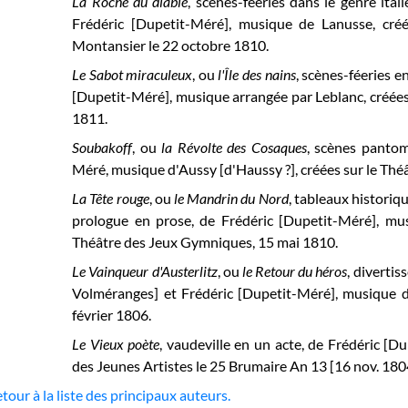
La Roche du diable
, scènes-féeries dans le genre ital
Frédéric [Dupetit-Méré], musique de Lanusse, créé
Montansier le 22 octobre 1810.
Le Sabot miraculeux
, ou
l'Île des nains
, scènes-féeries en
[Dupetit-Méré], musique arrangée par Leblanc, créées 
1811.
Soubakoff
,
ou
la Révolte des Cosaques
,
scènes pantomi
Méré, musique d'Aussy [d'Haussy ?], créées sur le Thé
La Tête rouge
, ou
le Mandrin du Nord
, tableaux historiq
prologue en prose, de Frédéric [Dupetit-Méré], mus
Théâtre des Jeux Gymniques, 15 mai 1810.
Le Vainqueur d'Austerlitz
, ou
le Retour du héros
, divertis
Volméranges] et Frédéric [Dupetit-Méré], musique de
février 1806.
Le Vieux poète
, vaudeville en un acte, de Frédéric [Du
des Jeunes Artistes le 25 Brumaire An 13 [16 nov. 180
tour à la liste des principaux auteurs.