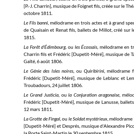
[P.-J. Charrin], musique de Foignet fils, créée sur le Th
octobre 1811.
Le Fils banni
, mélodrame en trois actes et à grand spe
de Quaisain et Renat fils, ballets de Millot, créé sur 
1815.
La Forêt d'Édimbourg
, ou
les Écossais
, mélodrame en tr
Charrin fils et Frédéric [Dupetit-Méré], musique de Ta
Gaîté, 6 août 1806.
Le Génie des Isles noires
, ou
Quiribirini
, mélodrame fé
Frédéric [Dupetit-Méré], musique de Leblanc et Le
Troubadours, 24 juillet 1806.
Le Grand Justicia,
ou
la Conjuration aragonaise
, mélo
Frédéric [Dupetit-Méré], musique de Lanusse, ballets d
12 mars 1811.
La Grotte de Fingal,
ou
le Soldat mystérieux
, mélodrame à
[Dupetit-Méré] et Després, musique d'Alexandre Piccin
la Porte Saint-Martin le 30 septembre 1815.