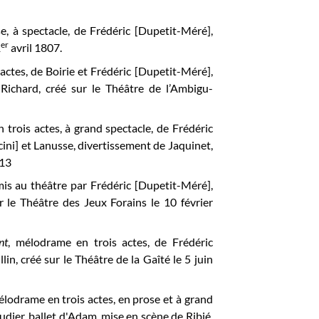
e, à spectacle, de Frédéric [Dupetit-Méré],
er
1
avril 1807.
actes, de Boirie et Frédéric [Dupetit-Méré],
 Richard, créé sur le Théâtre de l’Ambigu-
 trois actes, à grand spectacle, de Frédéric
ni] et Lanusse, divertissement de Jaquinet,
813
 mis au théâtre par Frédéric [Dupetit-Méré],
 le Théâtre des Jeux Forains le 10 février
nt
,
mélodrame en trois actes, de Frédéric
n, créé sur le Théâtre de la Gaîté le 5 juin
élodrame en trois actes, en prose et à grand
dier, ballet d'Adam, mise en scène de Ribié,