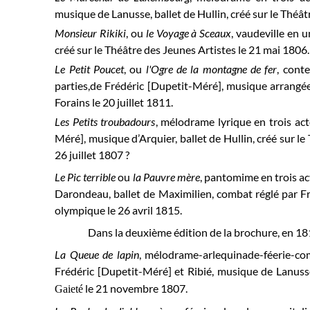
musique de Lanusse, ballet de Hullin, créé sur le Théâ
Monsieur Rikiki
, ou
le Voyage à Sceaux
, vaudeville en 
créé sur le Théâtre des Jeunes Artistes le 21 mai 1806.
Le Petit Poucet
, ou
l'Ogre de la montagne de fer
, cont
parties,de Frédéric [Dupetit-Méré], musique arrangée
Forains le 20 juillet 1811.
Les Petits troubadours
, mélodrame lyrique en trois act
Méré], musique d’Arquier, ballet de Hullin, créé sur le
26 juillet 1807 ?
Le Pic terrible
ou
la Pauvre mère
,
pantomime en trois ac
Darondeau, ballet de Maximilien, combat réglé par Fr
olympique le 26 avril 1815.
Dans la deuxième édition de la brochure, en 1817
La Queue de lapin
, mélodrame-arlequinade-féerie-com
Frédéric [Dupetit-Méré] et Ribié, musique de Lanusse,
le 21 novembre 1807.
Gaieté