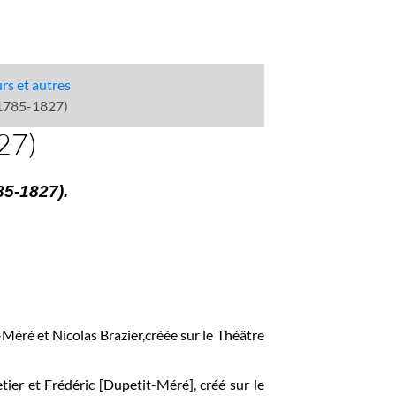
urs et autres
(1785-1827)
27)
85-1827).
t-Méré et Nicolas Brazier,créée sur le Théâtre
etier et Frédéric [Dupetit-Méré], créé sur le