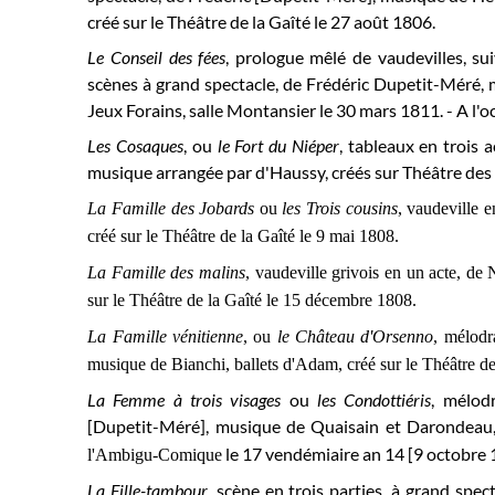
créé sur le Théâtre de la Gaîté le 27 août 1806.
Le Conseil des fées
,
prologue mêlé de vaudevilles, su
scènes à grand spectacle, de Frédéric Dupetit-Méré, 
Jeux Forains, salle Montansier le 30 mars 1811. - A l'
Les Cosaques
, ou
le Fort du Niéper
, tableaux en trois 
musique arrangée par d'Haussy, créés sur Théâtre des
La Famille des Jobards
ou
les Trois cousins
, vaudeville e
créé sur le Théâtre de la Gaîté le 9 mai 1808.
La Famille des malins
, vaudeville grivois en un acte, de 
sur le Théâtre de la Gaîté le 15 décembre 1808.
La Famille vénitienne
, ou
le Château d'Orsenno
, mélodr
musique de Bianchi, ballets d'Adam, créé sur le Théâtre de
La Femme à trois visages
ou
les Condottiéris
, mélod
[Dupetit-Méré], musique de Quaisain et Darondeau, 
le 17 vendémiaire an 14 [9 octobre 
l'Ambigu-Comique
La Fille-tambour
, scène en trois parties, à grand spec