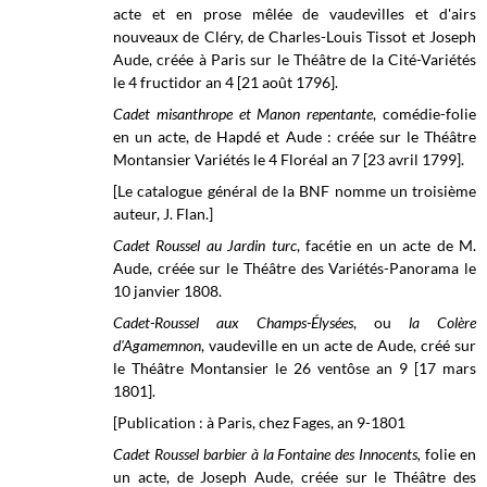
acte et en prose mêlée de vaudevilles et d'airs
nouveaux de Cléry, de Charles-Louis Tissot et Joseph
Aude, créée à Paris sur le Théâtre de la Cité-Variétés
le 4 fructidor an 4 [21 août 1796].
Cadet misanthrope et Manon repentante
, comédie-folie
en un acte, de Hapdé et Aude : créée sur le Théâtre
Montansier Variétés le 4 Floréal an 7 [23 avril 1799].
[Le catalogue général de la BNF nomme un troisième
auteur, J. Flan.]
Cadet Roussel au Jardin turc
, facétie en un acte de M.
Aude,
créée sur le Théâtre des Variétés-Panorama le
10 janvier
1808.
Cadet-Roussel aux Champs-Élysées
, ou
la Colère
d'Agamemnon
, vaudeville en un acte de Aude, créé sur
le Théâtre Montansier le 26 ventôse an 9 [17 mars
1801].
[Publication : à Paris, chez Fages, an 9-1801
Cadet Roussel barbier à la Fontaine des Innocents,
folie en
un acte, de Joseph Aude, créée sur le Théâtre des