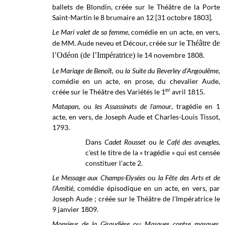
ballets de Blondin, créée sur le Théâtre de la Porte
Saint-Martin le 8 brumaire an 12 [31 octobre 1803].
Le Mari valet de sa femme
, comédie en un acte, en vers,
de MM. Aude neveu et Décour, créée sur le
Théâtre de
l’Odéon (de l’Impératrice)
le 14 novembre 1808.
Le Mariage de Benoît,
ou
la Suite du Beverley d’Angoulême
,
comédie en un acte, en prose, du chevalier Aude,
er
créée sur le Théâtre des Variétés le 1
avril 1815.
Matapan
, ou
les Assassinats de l'amour
, tragédie en 1
acte, en vers,
de Joseph Aude et Charles-Louis Tissot,
1793.
Dans
Cadet Rousset
ou
le Café des aveugles
,
c'est le titre de la « tragédie » qui est censée
constituer l'acte 2.
Le Message aux Champs-Elysées
ou
la Fête des Arts et de
l’Amitié
, comédie épisodique en un acte, en vers, par
Joseph Aude ; créée sur le
Théâtre de l'Impératrice le
9 janvier 1809.
Monsieur de la Giraudière
ou
Masques contre masques
,