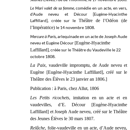
Le Mari valet de sa femme
, comédie en un acte, en vers,
d'Aude neveu et Décour [
Eugène-Hyacinthe
Laffillard]
, créée sur le
Théâtre de l’Odéon (de
l’Impératrice)
le 14 novembre 1808.
Mercure à Paris
,
arlequinade en un acte de Joseph Aude
neveu et Eugène Décour
[Eugène-Hyacinthe
Laffillard]
, créée sur le
Théâtre du Vaudeville le
22
octobre
1808.
La Paix
, vaudeville impromptu, de Aude neveu et
Eugène [Eugène-Hyacinthe Laffillard], créé sur le
Théâtre des Élèves le 23 janvier an 1806.]
Publication : à Paris, chez Allut, 1806
Les Petits ricochets
, imitation en un acte et en
vaudevilles, d’E. Décour [Eugène-Hyacinthe
Laffillard] et Joseph Aude neveu, créé sur le Théâtre
des Jeunes Élèves le 30 mars 1807.
Relâche
, folie-vaudeville en un acte, d’Aude neveu,