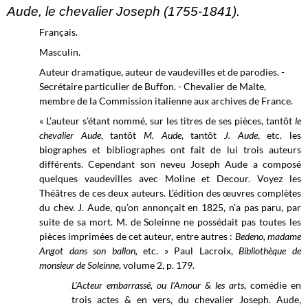
Aude, le chevalier Joseph (1755-1841).
Français.
Masculin.
Auteur dramatique, auteur de vaudevilles et de parodies. -
Secrétaire particulier de Buffon. - Chevalier de Malte,
membre de la Commission italienne aux archives de France.
« L’auteur s’étant nommé, sur les titres de ses pièces, tantôt
le
chevalier Aude
, tantôt
M. Aude
, tantôt
J. Aude
, etc. les
biographes et bibliographes ont fait de lui trois auteurs
différents. Cependant son neveu Joseph Aude a composé
quelques vaudevilles avec Moline et Decour. Voyez les
Théâtres de ces deux auteurs. L’édition des œuvres complètes
du chev. J. Aude, qu’on annonçait en 1825, n’a pas paru, par
suite de sa mort. M. de Soleinne ne possédait pas toutes les
pièces imprimées de cet auteur, entre autres :
Bedeno, madame
Angot dans son ballon,
etc. » Paul Lacroix,
Bibliothèque de
monsieur de Soleinne
, volume 2, p. 179.
L'Acteur embarrassé, ou l'Amour & les arts
, comédie en
trois actes & en vers, du chevalier Joseph. Aude,