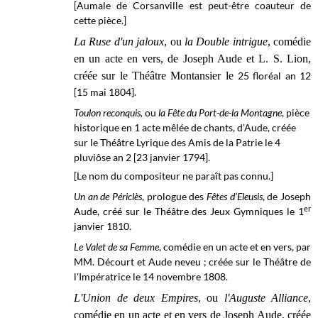
[Aumale de Corsanville est peut-être coauteur de
cette pièce.]
La Ruse d'un jaloux
, ou
la Double intrigue
, comédie
en un acte en vers, de Joseph Aude et L. S. Lion,
créée sur le Théâtre Montansier le
25 floréal an 12
[15 mai 1804].
Toulon reconquis,
ou
la Fête du Port-de-la Montagne
, pièce
historique en 1 acte mêlée de chants, d’Aude, créée
sur le
Théâtre Lyrique des Amis de la Patrie
le 4
pluviôse an 2 [23 janvier 1794].
[Le nom du compositeur ne paraît pas connu.]
Un an de Périclès
, prologue des
Fêtes d’Eleusis
, de Joseph
er
Aude, créé sur le
Théâtre des Jeux Gymniques
le 1
janvier 1810.
Le Valet de sa Femme
, comédie en un acte et en vers, par
MM. Décourt et Aude neveu ; créée sur le
Théâtre de
l'Impératrice
le 14 novembre
1808.
L'Union de deux Empires
, ou
l'Auguste Alliance
,
comédie en un acte et en vers de Joseph Aude, créée