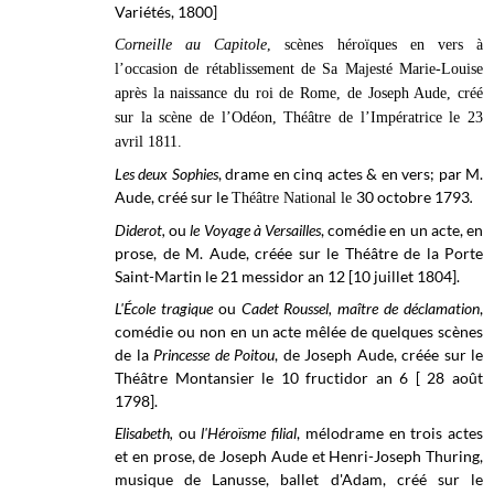
Variétés, 1800]
Corneille au Capitole
, scènes héroïques en vers à
l’occasion de rétablissement de Sa Majesté Marie-Louise
après la naissance du roi de Rome, de Joseph Aude, créé
sur la scène de l’
Odéon, Théâtre de l’Impératrice
le 23
avril 1811.
Les deux Sophies
, drame en cinq actes & en vers; par M.
Aude, créé sur le
30 octobre 1793
.
Théâtre National le
Diderot,
ou
le Voyage à Versailles
, comédie en un acte, en
prose, de M. Aude, créée sur le
Théâtre de la Porte
Saint-Martin le
21 messidor an 12 [10 juillet 1804]
.
L'École tragique
ou
Cadet Roussel, maître de déclamation
,
comédie ou non en un acte mêlée de quelques scènes
de la
Princesse de Poitou
, de Joseph Aude, créée sur le
Théâtre Montansier le 10 fructidor an 6 [ 28 août
1798].
Elisabeth,
ou
l'Héroïsme filial
, mélodrame en trois actes
et en prose, de Joseph Aude et Henri-Joseph Thuring,
musique de Lanusse, ballet d'Adam, créé sur le