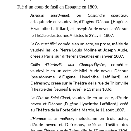
Tué d’un coup de fusil en Espagne en 1809.
Arlequin sourd-muet
, ou
Cassandre opérateur
,
arlequinade en vaudeville, d’Eugène Décour
[Eugène-
Hyacinthe Laffillard]
et Joseph Aude neveu, créée sur
le Théâtre des Jeunes Artistes le 29 avril 1807.
Le Bouquet filial
, comédie en un acte, en prose, mêlée de
vaudevilles, de Pierre-Louis Moline et Joseph Aude,
créée à Paris, sur différens théâtres en janvier 1807.
Collin d’Harleville aux Champs-Élysées
, comédie-
vaudeville en un acte, de MM. Aude neveu, Décour
[pseudonyme d’Eugène Hyacinthe Laffillard] et
Defresnoy, créée sur le
Théâtre de la rue de Thionville
(Théâtre des [Jeunes] Élèves) le
13 mars 1806.
La Fête de Saint-Cloud
, vaudeville en un acte, d'Aude
neveu et Décour [Eugène-Hyacinthe Laffillard], créé
au Théâtre de la Porte Saint-Martin, le 11 août 1807.
L’Homme et le malheur
, mélodrame en trois actes,
d'Aude neveu et Defresnoy, créé au Théâtre des
Jeunes Élèves, rue de Thionville, le 17 novembre 1806.