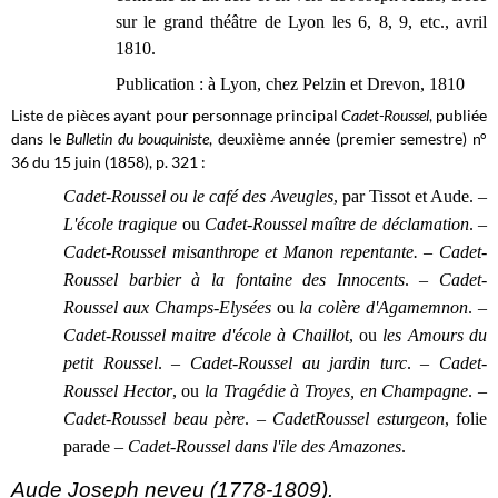
sur le grand théâtre de Lyon les 6, 8, 9, etc., avril
1810.
Publication : à Lyon, chez Pelzin et Drevon, 1810
Liste de pièces ayant pour personnage principal
Cadet-Roussel
, publiée
dans le
Bulletin du bouquiniste
, deuxième année (premier semestre) n°
36 du 15 juin (1858), p. 321 :
Cadet-Roussel ou le café des Aveugles
, par Tissot et Aude. –
L'école tragique
ou
Cadet-Roussel maître de déclamation
. –
Cadet-Roussel misanthrope et Manon repentante.
–
Cadet-
Roussel barbier à la fontaine des Innocents
. –
Cadet-
Roussel aux Champs-Elysées
ou
la colère d'Agamemnon
. –
Cadet-Roussel maitre d'école à Chaillot
, ou
les Amours du
petit Roussel
. –
Cadet-Roussel au jardin turc
. –
Cadet-
Roussel Hector
, ou
la Tragédie à Troyes, en Champagne
. –
Cadet-Roussel beau père
. –
CadetRoussel esturgeon
, folie
parade –
Cadet-Roussel dans l'ile des Amazones
.
Aude Joseph neveu (1778-1809).