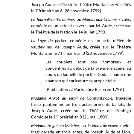
Joseph Aude, créée sir le
Théâtre Montansier-Variétés
le 7 frimaire an 8 [28 novembre 1799].
Le Journaliste des ombres,
ou
Momus aux Champs Elysées
,
comédie en un acte et en vers, par M. Aude, créée sur
le Théâtre de la Nation le 14 juillet 1790.
La Loge du portier
, comédie en un acte mêlée de
vaudevilles, de Joseph Aude, créée sur le Théâtre
Montansier le 7 frimaire an 8 [28 novembre 1799].
Les couplets sont peu nombreux, et
concentrés au début de la première scène, au
cours de laquelle le portier Godar chante une
chanson qui caricature sa propriétaire.
[Publication : à Paris, chez Barba en 1799.]
Madame Angot au sérail de Constantinople
, tragédie
farce, pantomime en trois actes, ornée de ballets, de
Joseph Aude, créée sur le Théâtre de l'Ambigu
er
Comique le 1
prairial an 8 [21 mai 1800].
Madame Angot au Malabar,
ou
la Nouvelle veuve
, mélo-
tragi-parade en trois actes, de Joseph Aude et Lion,