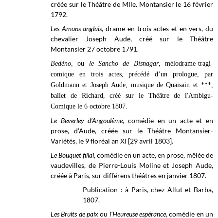
créée sur le Théâtre de Mlle. Montansier le 16 février
1792.
Les Amans anglais
, drame en trois actes et en vers, du
chevalier Joseph Aude, créé sur le
Théâtre
Montansier
27 octobre 1791.
Bedéno,
ou
le Sancho de Bisnagar
, mélodrame-tragi-
comique en trois actes, précédé d’un prologue, par
Goldmann et Joseph Aude, musique de Quaisain et ***,
ballet de Richard, créé sur le Théâtre de l'Ambigu-
Comique le 6 octobre
1807.
Le Beverley d’Angoulême
, comédie en un acte et en
prose, d’Aude, créée sur le
Théâtre Montansier-
Variétés, le
9 floréal an XI [29 avril 1803].
Le Bouquet filial
, comédie en un acte, en prose, mêlée de
vaudevilles, de Pierre-Louis Moline et Joseph Aude,
créée à Paris, sur différens théâtres en janvier 1807.
Publication : à Paris, chez Allut et Barba,
1807.
Les Bruits de paix
ou
l'Heureuse espérance
, comédie en un