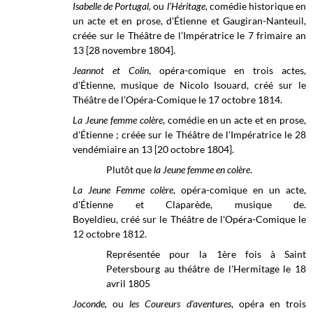
Isabelle de Portugal,
ou
l’Héritage
, comédie historique en
un acte et en prose, d'Étienne et Gaugiran-Nanteuil,
créée sur le Théâtre de l’Impératrice le 7 frimaire an
13 [28 novembre 1804].
Jeannot et Colin
, opéra-comique en trois actes,
d'Étienne, musique de Nicolo Isouard, créé sur le
Théâtre de l’Opéra-Comique
le 17 octobre 1814.
La Jeune femme colère
, comédie en un acte et en prose,
d'Étienne ; créée sur le
Théâtre de l'Impératrice le
28
vendémiaire an 13 [20 octobre 1804].
Plutôt que
la Jeune femme en colère
.
La Jeune Femme colère
, opéra-comique en un acte,
d'Étienne et Claparède, musique de.
Boyeldieu, créé sur le Théâtre de l'Opéra-Comique le
12 octobre 1812.
Représentée pour la 1ère fois à Saint
Petersbourg au théâtre de l'Hermitage le 18
avril 1805
Joconde,
ou
les Coureurs d'aventures
, opéra en trois