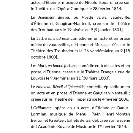
actes, d'Étienne, musique de Nicolo Isouard, créé sur
le Théâtre de l'Opéra-Comique le 28 février 1814.
Le Jugement dernier,
ou
Haydn vengé
, vaudeville,
d'Étienne et Gaugiran-Nanteuil,
créé sur le Théâtre
des Troubadours le 19 nivôse an 9 [9 janvier 1801].
La Lettre sans adresse
, comédie en un acte et en prose
mêlée de vaudevilles, d'Étienne et Moras, créée sur le
Théâtre des Troubadours
le 26 vendémiaire
an 9 [18
octobre 1800].
Les Maris en bonne fortune
, comédie en trois actes et en
prose, d'Étienne. créée sur le
Théâtre Français, rue de
Louvois
le 9 germinal
an 11 [30 mars 1803].
Le Nouveau Réveil d'Épiménide
, comédie épisodique en
un acte et en prose, d'Étienne et Gaugiran-Nanteuil ;
créée sur le Théâtre de l'Impératrice le 4 février 1806.
L'Oriflamme
, opéra en un acte, d'Étienne et Baour-
Lormian, musique de Méhul, Paër, Henri-Montan
Berton et Kreutzer, ballets de Gardel, créé sur la scène
er
de l’Académie Royale de Musique le 1
février 1814.