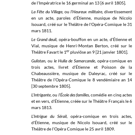
de l'Impératrice le 16 germinal an 13 [6 avril 1805].
La Fête du Village,
ou
l’Heureux militaire
, divertissement
en un acte, paroles d'Étienne, musique de Nicolo
Isouard, créé sur le
Théâtre de l'Opéra-Comique le
31
mars 1811.
Le Grand deuil
, opéra-bouffon en un acte, d'Étienne et
Vial, musique de Henri-Montan Berton, créé sur le
er
Théâtre Favart le
1
pluviôse an 9 [21 janvier 1801]
.
Gulistan,
ou
le Hulla de Samarcande
, opéra-comique en
trois actes, livret d'Étienne et Poisson de la
Chabeaussière, musique de Daleyrac, créé sur le
Théâtre de l’Opéra-Comique le
8 vendémiaire an 14
[30 septembre 1805].
L'Intrigante
, ou
l'École des familles
, comédie en cinq actes
et en vers, d'Étienne, créée sur le
Théâtre Français
le 6
mars 1813.
L’Intrigue du Sérail
, opéra-comique en trois actes,
d'Étienne, musique de Nicolo Isouard, créé sur le
Théâtre de l’Opéra Comique
le 25 avril 1809.