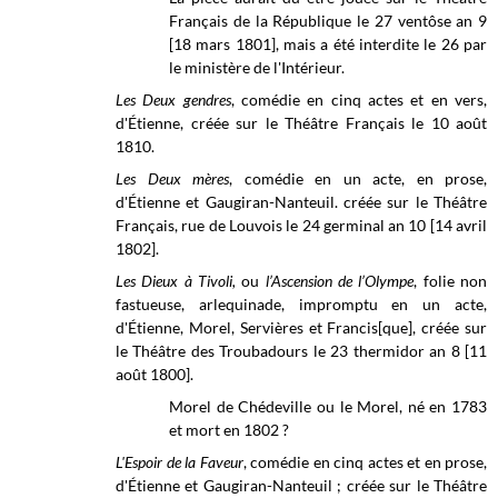
Français de la République le 27 ventôse an 9
[18 mars 1801], mais a été interdite le 26 par
le ministère de l'Intérieur.
Les Deux gendres
, comédie en cinq actes et en vers,
d'Étienne, créée sur le Théâtre Français le 10 août
1810.
Les Deux mères
, comédie en un acte, en prose,
d'Étienne et Gaugiran-Nanteuil. créée sur le Théâtre
Français, rue de Louvois le 24 germinal
an 10 [14 avril
1802].
L
es Dieux à Tivoli,
ou
l’Ascension de l’Olympe
, folie non
fastueuse, arlequinade, impromptu en un acte,
d'Étienne, Morel, Servières et Francis[que], créée sur
le
Théâtre des Troubadours le
23 thermidor an 8 [11
août 1800].
Morel de Chédeville ou le Morel, né en 1783
et mort en 1802 ?
L'Espoir de la Faveur
, comédie en cinq actes et en prose,
d'Étienne et Gaugiran-Nanteuil ; créée sur le Théâtre