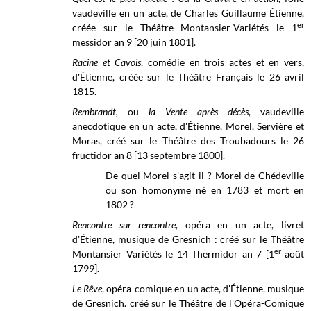
vaudeville en un acte, de Charles Guillaume Étienne,
er
créée sur le Théâtre Montansier-Variétés le 1
messidor an 9 [20 juin 1801].
Racine et Cavois
, comédie en trois actes et en vers,
d'Étienne, créée sur le Théâtre Français le 26 avril
1815.
Rembrandt,
ou
la Vente après décès
, vaudeville
anecdotique en un acte, d'Étienne, Morel, Servière et
Moras, créé sur le Théâtre des Troubadours le 26
fructidor an 8 [13 septembre 1800].
De quel Morel s'agit-il ? Morel de Chédeville
ou son homonyme né en 1783 et mort en
1802 ?
Rencontre sur rencontre
, opéra en un acte, livret
d'Étienne, musique de Gresnich : créé sur le
Théâtre
er
Montansier Variétés
le 14 Thermidor an 7 [1
août
1799]
.
Le Rêve
, opéra-comique en un acte, d'Étienne, musique
de
Gresnich. créé sur le Théâtre de l'Opéra-Comique