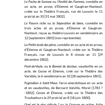
Le Pacha de Suresne
ou
l'Amitié des Femmes
, comédie en
un acte, en prose, d'Étienne et Gaugiran-Nanteuil.
créée sur le
Théâtre Français, rue de Louvois
le 11
prairial
an 10 [31 mai 1802].
Le Pauvre riche
ou
la Séparation de biens
, comédie en
trois actes et en prose, d'Étienne et Gaugiran-
Nanteuil, reçue au théâtre Louvois en vendémiaire an
12 [septembre 1803] (non représentée).
La Petite école des pères
, comédie en un acte et en prose,
d'Étienne et Gaugiran-Nanteuil, créée sur le
Théâtre
Français, rue de Louvois
le 8 nivose an 11 [29
décembre 1802].
Pont-de-Veyle
, ou
le Bonnet de docteur
, vaudeville en un
acte, de Gosse et Étienne, créé sur le Théâtre des
Variétés, le 6 vendémiaire an 10 [28 septembre 1801].
Pygmalion à Saint-Maur
, farce-anecdotique en un acte
et en vaudevilles, de
Bernard Valville, Morel [1783 ?
-1802], Gosse et Étienne, créée sur le Théâtre des
Troubadours le
29 prairial an 8 [18 juin 1800].
Quel est le plus ridicule ?
ou
la Gravure en action
, folie