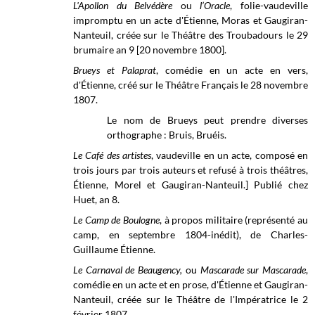
L'Apollon du Belvédère
ou
l’Oracle
, folie-vaudeville
impromptu en un acte d'Étienne, Moras et Gaugiran-
Nanteuil, créée sur le
Théâtre des Troubadours le
29
brumaire
an 9 [20 novembre 1800].
Brueys et Palaprat
, comédie en un acte en vers,
d'Étienne, créé sur le
Théâtre Français
le 28 novembre
1807.
Le nom de Brueys peut prendre diverses
orthographe : Bruis, Bruéis.
Le Café des artistes
, vaudeville en un acte, composé en
trois jours par trois auteurs et refusé à trois théâtres,
Étienne, Morel et Gaugiran-Nanteuil.] Publié chez
Huet, an 8.
Le Camp de Boulogne
, à propos militaire (représenté au
camp, en septembre 1804-inédit), de Charles-
Guillaume Étienne.
Le Carnaval de Beaugency,
ou
Mascarade sur Mascarade
,
comédie en un acte et en prose, d'Étienne et Gaugiran-
Nanteuil, créée sur le
Théâtre de l'Impératrice
le 2
février 1807.