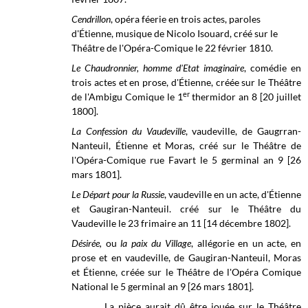
Cendrillon
, opéra féerie en trois actes, paroles
d'Étienne, musique de Nicolo Isouard, créé sur le
Théâtre de l'Opéra-Comique le 22 février 1810.
Le Chaudronnier, homme d'Etat imaginaire
, comédie en
trois actes et en prose, d'Étienne, créée sur le Théâtre
er
de l'Ambigu Comique le 1
thermidor
an 8 [20 juillet
1800].
La Confession du Vaudeville
, vaudeville, de Gaugrran-
Nanteuil, Étienne et Moras, créé sur le
Théâtre de
l'Opéra-Comique rue Favart
le 5 germinal an 9 [26
mars 1801].
Le Départ pour la Russie
, vaudeville en un acte, d'Étienne
et Gaugiran-Nanteuil. créé sur le
Théâtre du
Vaudeville le
23 frimaire an 11 [14 décembre 1802].
Désirée,
ou
la paix du Village
, allégorie en un acte, en
prose et en vaudeville, de Gaugiran-Nanteuil, Moras
et Étienne, créée sur le Théâtre de l'Opéra Comique
National le 5 germinal an 9 [26 mars 1801].
La pièce aurait dû être jouée sur le Théâtre