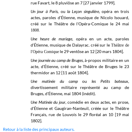
rue Favart, le 8 pluviôse an 7 [27 janvier 1799].
Un jour à Paris,
ou
la Leçon singulière
, opéra en trois
actes, paroles d’Étienne, musique de Nicolo Isouard,
créé sur le
Théâtre de l'Opéra-Comique
le 24 mai
1808.
Une heure de mariage
, opéra en un acte, paroles
d'Étienne, musique de Dalayrac. créé sur le
Théâtre de
le 29 ventôse
an 12 [
20 mars 1804]
.
l'Opéra Comique
Une journée au camp de Bruges
, à-propos militaire en un
acte, d'Étienne, créé sur le Théâtre de Bruges le 23
thermidor an 12 [11 août 1804].
Une matinée du camp
ou
les Petits bateaux
,
divertissement militaire représenté au camp de
Bruges, d'Étienne, mai 1804 (inédit).
Une Matinée du jour
, comédie en deux actes, en prose,
d'Étienne et Gaugiran-Nanteuil, créée sur le Théâtre
Français, rue de Louvois le 29 floréal
an 10 [19 mai
1802].
Retour à la liste des principaux auteurs.