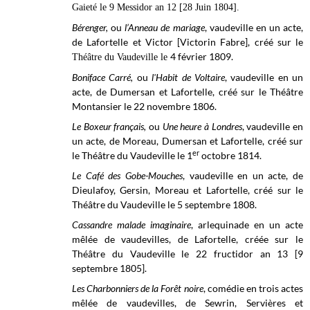
Gaieté le 9 Messidor an 12 [28 Juin 1804].
Bérenger,
ou
l’Anneau de mariage
, vaudeville en un acte,
de Lafortelle et Victor [Victorin Fabre], créé sur le
4 février 1809.
Théâtre du Vaudeville le
Boniface Carré,
ou
l'Habit de Voltaire
, vaudeville en un
acte, de Dumersan et Lafortelle, créé sur le Théâtre
Montansier le 22 novembre 1806.
Le Boxeur français,
ou
Une heure à Londres
, vaudeville en
un acte, de Moreau, Dumersan et Lafortelle, créé sur
er
le
Théâtre du Vaudeville
le 1
octobre 1814.
Le Café des Gobe-Mouches
,
vaudeville en un acte, de
Dieulafoy, Gersin, Moreau et Lafortelle, créé sur le
Théâtre du Vaudeville
le 5 septembre
1808.
Cassandre malade imaginaire
, arlequinade en un acte
mêlée de vaudevilles, de Lafortelle, créée sur le
Théâtre du Vaudeville
le 22 fructidor an 13 [9
septembre 1805].
Les Charbonniers de la Forêt noire
, comédie en trois actes
mêlée de vaudevilles, de Sewrin, Servières et