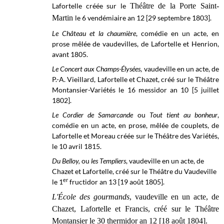
Lafortelle créée sur le
Théâtre de la Porte Saint-
Martin
le 6 vendémiaire
an 12 [29 septembre 1803].
Le Château et la chaumière
, comédie en un acte, en
prose mêlée de vaudevilles, de Lafortelle et Henrion,
avant 1805.
Le Concert aux Champs-Élysées
, vaudeville en un acte, de
P.-A. Vieillard, Lafortelle et Chazet, créé sur le Théâtre
Montansier-Variétés le 16 messidor an 10 [5 juillet
1802].
Le Cordier de Samarcande
ou
Tout tient au bonheur
,
comédie en un acte, en prose, mêlée de couplets, de
Lafortelle et Moreau créée sur le Théâtre des Variétés,
le 10 avril 1815.
Du Belloy,
ou
les Templiers
, vaudeville en un acte, de
Chazet et Lafortelle, créé sur le
Théâtre du Vaudeville
er
le
1
fructidor an 13 [19 août 1805].
L'École des gourmands
, vaudeville en un acte, de
Chazet, Lafortelle et Francis, créé sur le Théâtre
Montansier le 30 thermidor an 12 [18 août 1804].