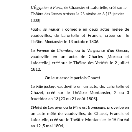
L'Égyptien à Paris
, de Chaussier et Lafortelle, créé sur le
Théâtre des Jeunes Artistes
le 23 nivôse an 8 [13 janvier
1800].
Faut-il se marier ?
comédie en deux actes mêlée de
vaudevilles, de Lafortelle et Francis, créée sur le
le 13 octobre 1806.
Théâtre Montansier
La Femme de Chambre,
ou
la Vengeance d’un Gascon
,
vaudeville en un acte, de Charles [Moreau et
Lafortelle], créé sur le
2 juillet
Théâtre des Variétés le
1812.
On leur associe parfois Chazet.
La Fille jockey
, vaudeville en un acte, de. Lafortelle et
Chazet, créé sur le Théâtre Montansier,
2 ou 3
fructidor an 13 [20 ou 21 août 1805].
L'Hôtel de Lorraine,
ou
la Mine est trompeuse
, proverbe en
un acte mêlé de vaudevilles, de Chazet, Francis et
Lafortelle, créé sur le
Théâtre Montansier le
15 floréal
an 12 [5 mai 1804].