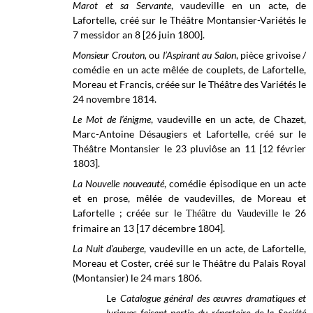
Marot et sa Servante
, vaudeville en un acte, de
Lafortelle, créé sur le
Théâtre Montansier-Variétés
le
7 messidor an 8 [26 juin 1800].
Monsieur Crouton,
ou
l’Aspirant au Salon
, pièce grivoise /
comédie en un acte mêlée de couplets, de Lafortelle,
Moreau et Francis, créée sur le
Théâtre des Variétés
le
24 novembre 1814.
Le Mot de l’énigme
, vaudeville en un acte, de Chazet,
Marc-Antoine Désaugiers et Lafortelle, créé sur le
Théâtre Montansier le 23 pluviôse an 11 [12 février
1803].
La Nouvelle nouveauté
, comédie épisodique en un acte
et en prose, mêlée de vaudevilles, de Moreau et
Lafortelle ; créée sur le
le 26
Théâtre du Vaudeville
frimaire an 13 [17 décembre 1804].
La Nuit d'auberge
, vaudeville en un acte, de Lafortelle,
Moreau et Coster, créé sur le Théâtre du Palais Royal
(Montansier) le 24 mars 1806.
Le
Catalogue général des œuvres dramatiques et
lyriques faisant partie du répertoire de la Société