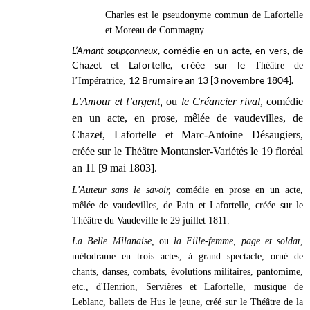
Charles est le pseudonyme commun de Lafortelle
et Moreau de Commagny.
L’Amant soupçonneux
, comédie en un acte, en vers, de
Chazet et Lafortelle, créée sur le
Théâtre de
12 Brumaire an 13 [3 novembre 1804].
l’Impératrice,
L’Amour et l’argent,
ou
le Créancier rival
, comédie
en un acte, en prose, mêlée de vaudevilles, de
Chazet, Lafortelle et Marc-Antoine Désaugiers,
créée sur le Théâtre Montansier-Variétés le 19 floréal
an 11 [9 mai 1803].
L'Auteur sans le savoir,
comédie en prose en un acte,
mêlée de vaudevilles, de Pain et Lafortelle, créée sur le
Théâtre du Vaudeville le 29 juillet 1811.
La Belle Milanaise,
ou
la Fille-femme, page et soldat
,
mélodrame en trois actes, à grand spectacle, orné de
chants, danses, combats, évolutions militaires, pantomime,
etc., d'Henrion, Servières et Lafortelle, musique de
Leblanc, ballets de Hus le jeune, créé sur le Théâtre de la