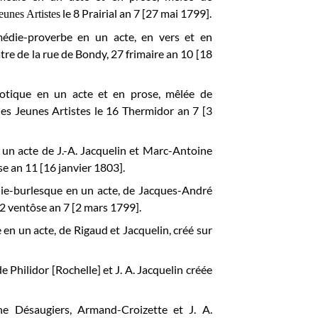
le 8 Prairial an 7 [27 mai 1799].
eunes Artistes
médie-proverbe en un acte, en vers et en
éâtre de la rue de Bondy, 27 frimaire an 10
[18
otique en un acte et en prose, mêlée de
 des Jeunes Artistes le 16 Thermidor an 7 [3
 un acte de J.-A. Jacquelin et Marc-Antoine
se an 11 [16 janvier 1803].
die-burlesque en un acte, de Jacques-André
12 ventôse an 7 [2 mars 1799].
e en un acte, de Rigaud et Jacquelin, créé sur
e Philidor [Rochelle] et J. A. Jacquelin créée
e Désaugiers, Armand-Croizette et J. A.