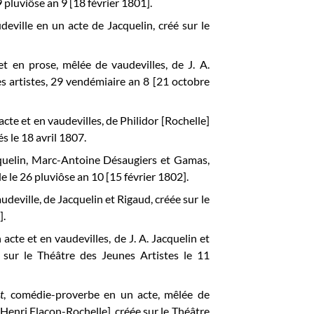
9 pluviôse
an 9 [18 février 1801].
udeville en un acte de Jacquelin, créé sur le
t en prose, mêlée de vaudevilles, de J. A.
es artistes, 29 vendémiaire an 8 [21 octobre
cte et en vaudevilles, de Philidor [Rochelle]
és le 18 avril 1807.
Jacquelin, Marc-Antoine Désaugiers et Gamas,
le
le 26 pluviôse an 10 [15 février 1802].
deville, de Jacquelin et Rigaud, créée sur le
]
.
cte et en vaudevilles, de J. A. Jacquelin et
e sur le Théâtre des Jeunes Artistes le 11
t
, comédie-proverbe en un acte, mêlée de
h-Henri Flacon-Rochelle], créée sur le Théâtre