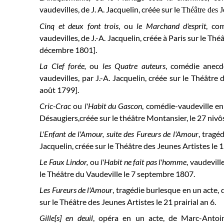
vaudevilles, de J. A. Jacquelin, créée sur le
Théâtre des J
Cinq et deux font trois
, ou
le Marchand d'esprit
, co
vaudevilles, de J.-A. Jacquelin, créée à Paris sur le Th
décembre 1801]
.
La Clef forée,
ou
les Quatre auteurs
, comédie anecd
vaudevilles, par J.-A. Jacquelin, créée sur le Théâtre
août 1799].
Cric-Crac
ou
l'Habit du Gascon
, comédie-vaudeville en
Désaugiers,créée sur le théâtre Montansier, le 27 nivô
L'Enfant de l'Amour, suite des Fureurs de l'Amour
, tragé
Jacquelin, créée sur le Théâtre des Jeunes Artistes le 
Le Faux Lindor,
ou
l'Habit ne fait pas l'homme
, vaudevill
le
Théâtre du Vaudeville le
7 septembre 1807.
Les Fureurs de l'Amour
, tragédie burlesque en un acte, d
sur le Théâtre des Jeunes Artistes le 21 prairial an 6.
Gille[s] en deuil
, opéra en un acte, de Marc-Antoin