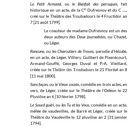
Le Petit Armand,
ou
le Bienfait des perruques
, fait
e
historique en un acte, de la C
Dufresnoy et du C ….,
créé sur le
Théâtre des Troubadours
le 4 Fructidor an
7 [21 août 1799].
Le coauteur de madame Dufresnoy est un des
deux auteurs des
Deux journalistes
, ou Chazet,
ou Léger.
Rancune,
ou
les Charcutiers de Troyes
, parodie d'
Hécube
,
en un acte, de Léger, Villiers, Guilbert de Pixerécourt,
Armand-Gouffé, Georges Duval et P.-A. Vieillard,
créée sur le
le 21 Floréal an 8
Théâtre des Troubadours
[11 mai 1800].
Sans façon,
ou
le Vieux cousin
, comédie en trois actes, en
vers, de Léger, créée sur le
Théâtre de l’Odéon
le 22
Pluviôse an 6 [10 février 1798].
Le Sourd guéri
, ou
les Tu et les Vous
, comédie en un acte,
mêlée de vaudevilles, de Barré et Léger, créée sur le
Théâtre du Vaudeville le 12 pluviôse an 2 [31 janvier
1794].