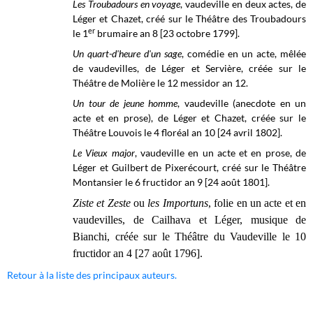
Les Troubadours en voyage
, vaudeville en deux actes, de
Léger et Chazet, créé sur le
Théâtre des Troubadours
er
le 1
brumaire an 8 [23 octobre 1799].
Un quart-d'heure d'un sage
, comédie en un acte, mêlée
de vaudevilles, de Léger et Servière, créée sur le
Théâtre de Molière le 12 messidor an 12.
Un tour de jeune homme
, vaudeville (
anecdote en un
acte et en prose)
, de Léger et Chazet, créée sur le
Théâtre Louvois le 4 floréal an 10 [24 avril 1802].
Le Vieux major
, vaudeville en un acte et en prose, de
Léger et Guilbert de Pixerécourt, créé sur le Théâtre
Montansier le 6 fructidor an 9 [24 août 1801].
Ziste et Zeste
ou
les Importuns
, folie en un acte et en
vaudevilles, de Cailhava et Léger, musique de
Bianchi, créée sur le Théâtre du Vaudeville le 10
fructidor an 4 [27 août 1796].
Retour à la liste des principaux auteurs.