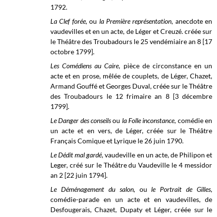
1792.
La Clef forée,
ou
la Première représentation
, anecdote en
vaudevilles et en un acte, de Léger et Creuzé. créée sur
le
Théâtre des Troubadours
le 25 vendémiaire an 8 [17
octobre 1799].
Les Comédiens au Caire
, pièce de circonstance en un
acte et en prose, mêlée de couplets, de Léger, Chazet,
Armand Gouffé et Georges Duval, créée sur le
Théâtre
des Troubadours
le 12 frimaire an 8 [3 décembre
1799].
Le Danger des conseils
ou
la Folle inconstance
, comédie en
un acte et en vers, de Léger, créée sur le Théâtre
Français Comique et Lyrique le 26 juin 1790.
Le Dédit mal gardé
, vaudeville en un acte, de Philipon et
Leger, créé sur le Théâtre du Vaudeville le 4 messidor
an 2 [22 juin 1794].
Le Déménagement du salon,
ou
le Portrait de Gilles
,
comédie-parade en un acte et en vaudevilles, de
Desfougerais, Chazet, Dupaty et Léger, créée sur le