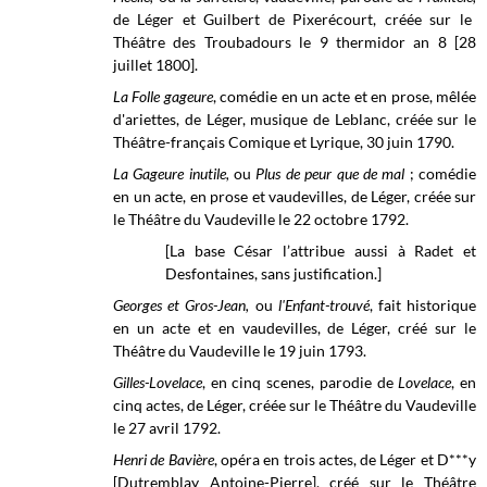
de Léger et Guilbert de Pixerécourt, créée sur le
Théâtre des Troubadours le 9 thermidor an 8 [28
juillet 1800].
La Folle gageure
, comédie en un acte et en prose, mêlée
d'ariettes, de Léger, musique de Leblanc, créée sur le
Théâtre-français Comique et Lyrique, 30 juin 1790.
La Gageure inutile,
ou
Plus de peur que de mal
; comédie
en un acte, en prose et vaudevilles, de Léger, créée sur
le
Théâtre du Vaudeville
le 22 octobre 1792.
[La base César l’attribue aussi à Radet et
Desfontaines, sans justification.]
Georges et Gros-Jean,
ou
l'Enfant-trouvé
, fait historique
en un acte et en vaudevilles, de Léger, créé sur le
Théâtre du Vaudeville le 19 juin 1793.
Gilles-Lovelace
, en cinq scenes, parodie de
Lovelace
, en
cinq actes, de Léger, créée sur le
Théâtre du Vaudeville
le
27 avril 1792.
Henri de Bavière
, opéra en trois actes, de Léger et D***y
[Dutremblay Antoine-Pierre], créé sur le Théâtre