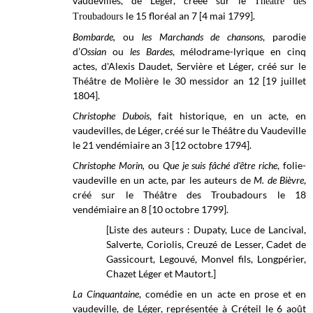
vaudevilles, de Léger, créée sur le
Théâtre des
le 15 floréal an 7 [4 mai 1799].
Troubadours
Bombarde,
ou
les Marchands de chansons
, parodie
d’
Ossian
ou
les Bardes
, mélodrame-lyrique en cinq
actes, d'Alexis Daudet, Servière et Léger, créé sur le
Théâtre de Molière
le 30 messidor an 12 [19 juillet
1804].
Christophe Dubois
, fait historique, en un acte, en
vaudevilles, de Léger, créé sur le
Théâtre du Vaudeville
le 21 vendémiaire an 3 [12 octobre 1794].
Christophe Morin,
ou
Que je suis fâché d'être riche
, folie-
vaudeville en un acte, par les auteurs de
M. de Bièvre
,
créé sur le Théâtre des Troubadours le 18
vendémiaire an 8 [10 octobre 1799].
[Liste des auteurs : Dupaty, Luce de Lancival,
Salverte, Coriolis, Creuzé de Lesser, Cadet de
Gassicourt, Legouvé, Monvel fils, Longpérier,
Chazet Léger et Mautort.]
La Cinquantaine
, comédie en un acte en prose et en
vaudeville, de Léger, représentée à Créteil le 6 août