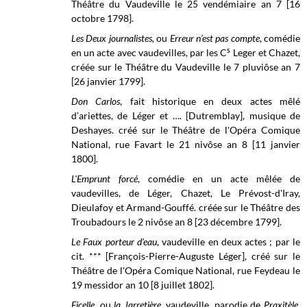
Théâtre du Vaudeville le 25 vendémiaire an 7 [16
octobre 1798].
Les Deux journalistes,
ou
Erreur n’est pas compte
, comédie
s
en un acte avec vaudevilles, par les C
Leger et Chazet,
créée sur le Théâtre du Vaudeville le 7 pluviôse an 7
[26 janvier 1799].
Don Carlos
, fait historique en deux actes mêlé
d’ariettes, de Léger et …. [Dutremblay], musique de
Deshayes. créé sur le
Théâtre de l'Opéra Comique
National, rue Favart le
21 nivôse an 8 [11 janvier
1800].
L'Emprunt forcé
, comédie en un acte mêlée de
vaudevilles, de Léger, Chazet, Le Prévost-d'Iray,
Dieulafoy et Armand-Gouffé. créée sur le Théâtre des
Troubadours le 2 nivôse an 8 [23 décembre 1799].
Le Faux porteur d'eau
, vaudeville en deux actes ; par le
cit. *** [François-Pierre-Auguste Léger], créé sur le
Théâtre de l'Opéra Comique National, rue Feydeau le
19 messidor
an 10 [8 juillet 1802].
Ficelle,
ou
la Jarretière
, vaudeville, parodie de
Praxitèle,