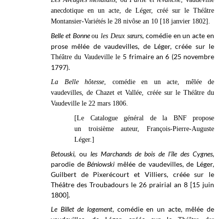
anecdotique en un acte, de Léger, créé sur le Théâtre
Montansier-Variétés le 28 nivôse an 10 [18 janvier 1802].
Belle et Bonne
, comédie en un acte en
ou
les Deux sœurs
prose mêlée de vaudevilles, de Léger, créée sur le
5 frimaire an 6 (25 novembre
Théâtre du Vaudeville le
1797).
La Belle hôtesse
, comédie en un acte, mêlée de
vaudevilles, de Chazet et Vallée, créée sur le
Théâtre du
Vaudeville
le 22 mars 1806.
[Le Catalogue général de la BNF propose
un troisième auteur, François-Pierre-Auguste
Léger.]
Betouski,
ou
les Marchands de bois de l'île des Cygnes
,
parodie de
Béniowski
mêlée de vaudevilles, de Léger,
Guilbert de Pixerécourt et Villiers, créée sur le
Théâtre des Troubadours le 26 prairial an 8 [15 juin
1800].
Le Billet de logement
, comédie en un acte, mêlée de