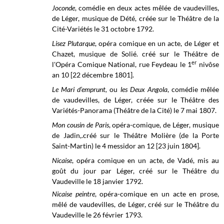
Joconde
, comédie en deux actes mêlée de vaudevilles,
de Léger, musique de Dété, créée sur le Théâtre de la
Cité-Variétés le 31 octobre 1792.
Lisez Plutarque
, opéra comique en un acte, de Léger et
Chazet, musique de Solié. créé sur le Théâtre de
er
l'Opéra Comique National, rue Feydeau le 1
nivôse
an 10 [22 décembre 1801
].
Le Mari d’emprunt,
ou
les Deux Angola
, comédie mêlée
de vaudevilles, de Léger, créée sur le
Théâtre des
Variétés-Panorama (Théâtre de la Cité) le
7 mai 1807.
Mon cousin de Paris
, opéra-comique, de Léger, musique
de Jadin,.créé sur le
Théâtre Molière (de la Porte
Saint-Martin) le
4 messidor an 12 [23 juin 1804].
Nicaise
, opéra comique en un acte, de Vadé, mis au
goût du jour par Léger, créé sur le
Théâtre du
Vaudeville
le 18 janvier 1792.
Nicaise peintre
, opéra-comique en un acte en prose,
mêlé de vaudevilles, de Léger, créé sur le Théâtre du
Vaudeville le 26 février 1793.