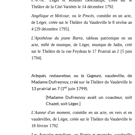
F.-P.-A.. Léger et Rouhier Deschamps, créée sur le
Théâtre de la Cité-Variétés le 14 décembre 1792.
Angélique et Melcour
, ou
le Procès
, comédie en un acte,
de Léger, créée sur le Théâtre du Vaudeville le 8 nivôse an
4 [29 décembre 1795].
L'Apothéose du jeune Barra
, tableau patriotique en un
acte, mêlé de musique, de Léger, musique de Jadin, créé
sur le Théâtre de la rue Feydeau le 17 Prairial an 2 [5 juin
1794].
Arlequin, restaurateur, ou la Gageure
, vaudeville, de
Madame Dufresnoy, créé sur le
Théâtre du Vaudeville le
er
13 prairial an 7 (1
juin 1799).
[Madame Dufresnoy avait un coauteur, soit
Chazet, soit Léger.]
L'Auteur d'un moment
, comédie en un acte, en vers et en
vaudevilles, de Léger, créée sur le Théâtre du Vaudeville le
18 février 1792.
Les Aveugles mendians
, ou
Partie et revanche
, vaudeville