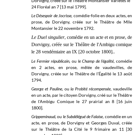
Dorvigny, créée sur le
Théâtre Montansier Variétés
le
24 Floréal an 7 [13 mai 1799].
Le Désespoir de Jocrisse
,
comédie-folie en deux actes, en
prose, de Dorvigny, créée sur le
Théâtre de Mlle
Montansier le
22 novembre 1792.
Le Duel singulier
, comédie en un acte et en prose, de
Dorvigny, créée sur le Théâtre de l'Ambigu comique
le 28 vendémiaire an IX [20 octobre 1800]..
Le Fermier républicain,
ou
le Champ de l'égalité
, comédie
en 2 actes, en prose, mêlée de vaudevilles, de
Dorvigny, créée sur le
Théâtre de l’Égalité
le 13 août
1794.
George et Pauline,
ou
la Probité récompensée
, vaudeville
en un acte, par le citoyen Dorvigny, créé sur le Théâtre
de l'Ambigu Comique le 27 prairial an 8 [16 juin
1800].
Grippeminaud,
ou
le Subdélégué de Falaise
, comédie en un
acte, en prose, de Dorvigny et Georges Duval, créée
sur le
Théâtre de la Cité le
9 frimaire an 11 [30