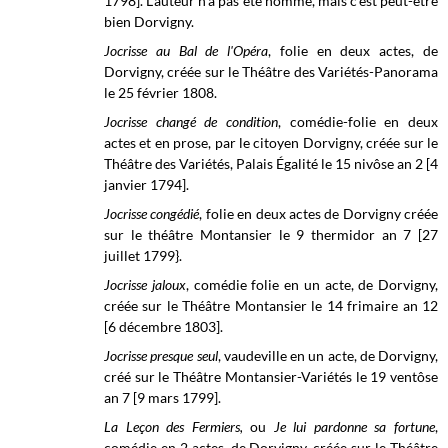
1798]. L'auteur n'a pas été nommé, mais c'est peut-être
bien Dorvigny.
Jocrisse au Bal de l'Opéra
, folie en deux actes, de
Dorvigny, créée sur le Théâtre des Variétés-Panorama
le 25 février 1808.
Jocrisse changé de condition
, comédie-folie en deux
actes et en prose, par le citoyen Dorvigny, créée sur le
Théâtre des Variétés, Palais Égalité le 15 nivôse an 2 [4
janvier 1794].
Jocrisse congédié
, folie en deux actes de Dorvigny créée
sur le théâtre Montansier le 9 thermidor an 7 [27
juillet 1799}.
Jocrisse jaloux
, comédie folie en un acte, de Dorvigny,
créée sur le Théâtre Montansier le 14 frimaire an 12
[6 décembre 1803].
Jocrisse presque seul
, vaudeville en un acte, de Dorvigny,
créé sur le Théâtre Montansier-Variétés le 19 ventôse
an 7 [9 mars 1799].
La Leçon des Fermiers,
ou
Je lui pardonne sa fortune
,
comédie en 2 actes, de Dorvigny, créée sur le Théâtre