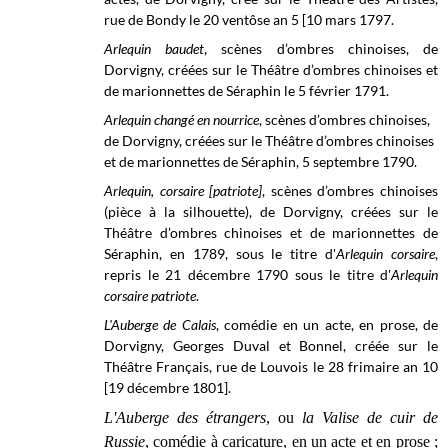
rue de Bondy
le 20 ventôse an 5 [10 mars 1797.
Arlequin baudet
, scènes d’ombres chinoises, de
Dorvigny, créées sur le Théâtre d’ombres chinoises et
de marionnettes de Séraphin le 5 février 1791.
Arlequin changé en nourrice
, scènes d’ombres chinoises,
de Dorvigny, créées sur le Th
éâtre d’ombres chinoises
et de marionnettes de Séraphin, 5 septembre 1790.
Arlequin, corsaire [patriote]
, scènes d’ombres chinoises
(pièce à la silhouette), de Dorvigny, créées sur le
Théâtre d’ombres chinoises et de marionnettes de
Séraphin, en 1789, sous le titre d'
Arlequin corsaire
,
repris le
21 décembre 1790 sous le titre d'
Arlequin
corsaire patriote
.
L'Auberge de Calais
, comédie en un acte, en prose, de
Dorvigny, Georges Duval et Bonnel, créée sur le
Théâtre Français, rue de Louvois le
28 frimaire
an 10
[19 décembre 1801].
L'Auberge des étrangers
, ou
la Valise de cuir de
Russie
, comédie à caricature, en un acte et en prose ;