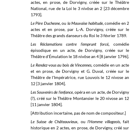
actes, en prose, de Dorvigny, créée sur le
Théâtre
National, rue de la Loi
le 3 nivôse an 2 [23 décembre
1793].
Le Père Duchesne
, ou
la Mauvaise habitude
, comédie en 2
actes et en prose, par L.-A. Dorvigny, créée sur le
Théâtre des grands danseurs du Roi le 3 février 1789.
Les Réclamations contre l’emprunt forcé
,
comédie
épisodique en un acte, de Dorvigny, créée sur le
Théâtre d'Émulation le 18 nivôse an 4 [8 janvier 1796].
Le Rendez-vous au bois de Vincennes
, comédie en un acte
et en prose, de Dorvigny et G. Duval, créée sur le
Théâtre de l'Impératrice, rue Louvois
le 12 nivose an
12 [3 janvier 1804].
Les Souvenirs de l'enfance
, opéra en un acte, de Dorvigny
(?), créé sur le Théâtre Montansier le 20 nivose
an 12
[11 janvier 1804].
[Attribution incertaine, pas de nom de compositeur.]
Le Suisse de Châteauvieux,
ou
l’Homme villageois
, fait
historique en 2 actes, en prose, de Dorvigny, créé sur