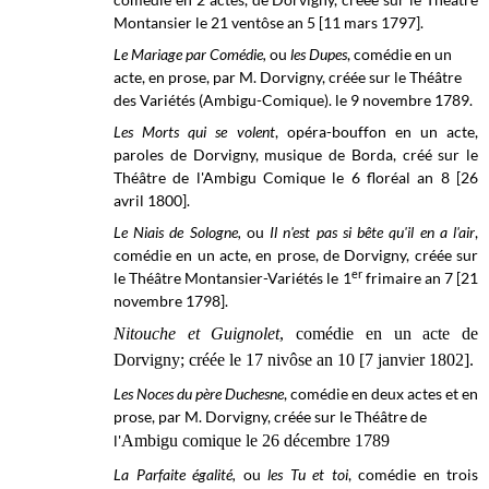
Montansier le 21 ventôse an 5 [11 mars 1797].
Le Mariage par Comédie,
ou
les Dupes
, comédie en un
acte, en prose, par M. Dorvigny, créée sur le
Théâtre
des Variétés (Ambigu-Comique). le
9 novembre 1789
.
Les Morts qui se volent
, opéra-bouffon en un acte,
paroles de Dorvigny, musique de Borda, créé sur le
Théâtre de l'Ambigu Comique
le 6 floréal an 8 [26
avril 1800].
Le Niais de Sologne,
ou
Il n'est pas si bête qu'il en a l'air
,
comédie en un acte, en prose, de Dorvigny, créée sur
er
le Théâtre Montansier-Variétés le 1
frimaire an 7 [21
novembre 1798].
Nitouche et Guignolet
, comédie en un acte de
Dorvigny; créée le 17 nivôse an 10 [7 janvier 1802].
Les Noces du père Duchesne
, comédie en deux actes et en
prose, par M. Dorvigny, créée sur le Théâtre de
l'
Ambigu comique le 26 décembre 1789
La Parfaite égalité,
ou
les Tu et toi
, comédie en trois