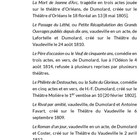
La Mort de Jeanne d’Arc
, tragédie en trois actes jouée
sur le théâtre d’Orléans, de Dumolard, créée sur le
Théâtre d’Orléans le 18 floréal an 13 [8 mai 1805].
Le Passage du Léthé,
ou
Petite Récapitulation des Grands
Ouvrages publiés depuis dix ans
, vaudeville en un acte, de
Lafortelle et Dumolard, créé sur le Théâtre du
Vaudeville le 24 août 1810.
Le Père d'occasion
ou
le Veuf de cinquante ans
, comédie en
trois actes, en vers, de Dumolard, lue à l'Odéon le 4
août 1814, refusée à plusieurs reprises par plusieurs
théâtres.
Le Philinte de Destouches,
ou
la Suite du Glorieux
, comédie
en cinq actes et en vers, de H.-F. Dumolard, créé sur le
er
Théâtre Molière le 1
ventôse an 10 [20 février 1802].
Le Rival par amitié
, vaudeville, de Dumolard et Antoine
Favart, créé sur le Théâtre du Vaudeville le 6
septembre 1809.
Le Roman d'un jour
, vaudeville en un acte, de Dumolard
et Coster, créé sur le
Théâtre du Vaudeville
le 2 avril
1812.