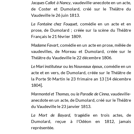
Jacques Callot à Nancy
, vaudeville-anecdote en un acte,
de Coster et Dumolard, créé sur le Théâtre du
Vaudeville le 26 juin 1813.
La Fontaine chez Fouquet
, comédie en un acte et en
prose, de Dumolard ; créée sur la scène du
Théâtre
Français le
21 février 1809.
Madame Favart
, comédie en un acte en prose, mêlée de
vaudevilles, de Moreau et Dumolard, créée sur le
Théâtre du Vaudeville le
22 décembre 1806.
Le Mari instituteur
ou
les Nouveaux époux
, comédie en un
acte et en vers, de Dumolard, créée sur le
Théâtre de
la Porte St-Martin le
23 frimaire an 13 [14 décembre
1804].
Marmontel et Thomas,
ou
la Parodie de Cinna
, vaudeville-
anecdote en un acte, de Dumolard, créé sur le
Théâtre
du Vaudeville le
23 janvier 1813.
La Mort de Bayard
, tragédie en trois actes, de
Dumolard, reçue à l'Odéon en 1812, jamais
représentée.