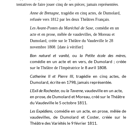
tentatives de faire jouer cinq de ses pièces; jamais représentées.
Anne de Bretagne
, tragédie en cinq actes, de Dumolard,
refusée
vers 1812 par les deux Théâtres Français.
Les Avant-Postes du Maréchal de Saxe
,
comédie en un
acte et en prose, mêlée de vaudevilles, de Moreau et
Dumolard,
créée sur le
Théâtre du Vaudeville le 2
8
novembre
1808. [date à vérifier]
Bon naturel et vanité,
ou
la Petite école des mères
,
comédie en un acte et en vers, de Dumolard ; créée
sur le
8 avril 1808.
Théâtre de l'Impératrice le
Catherine II et Pierre III
, tragédie en cinq actes, de
Dumolard, écrite en 1798, jamais représentée.
L'Exil de Rochester,
ou
la Taverne
, vaudeville en un acte,
en prose, de Dumolard et Moreau, créé sur le
Théâtre
du Vaudeville le
5 octobre
1811.
Les Expédiens
, comédie en un acte, en prose, mêlée de
vaudevilles, de Dumolard et Coster, créée sur le
Théâtre des Variétés le
9 février
1811.