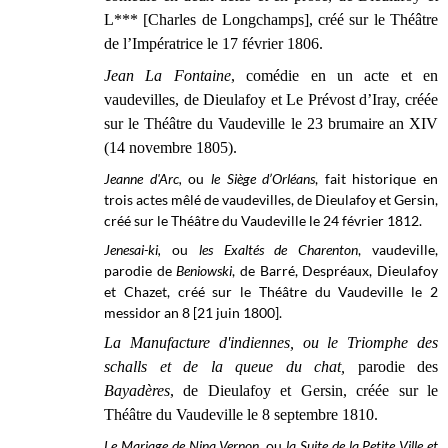
L*** [Charles de Longchamps], créé sur le Théâtre
de l’Impératrice le 17 février 1806.
Jean La Fontaine
, comédie en un acte et en
vaudevilles, de Dieulafoy et Le Prévost d’Iray, créée
sur le
Théâtre du Vaudeville le
23 brumaire an XIV
(14 novembre 1805).
Jeanne d'Arc,
ou
le Siège d’Orléans
, fait historique en
trois actes mêlé de vaudevilles, de Dieulafoy et Gersin,
créé sur le
Théâtre du Vaudeville
le 24 février 1812.
Jenesai-ki,
ou
les Exaltés de Charenton
, vaudeville,
parodie de
Beniowski
, de Barré, Despréaux, Dieulafoy
et Chazet, créé sur le Théâtre du Vaudeville le 2
messidor an 8 [21 juin 1800].
La Manufacture d'indiennes, ou le Triomphe des
schalls et de la queue du chat
,
parodie des
Bayadères
, de Dieulafoy et Gersin, créée sur le
Théâtre du Vaudeville le 8 septembre 1810.
Le Mariage de Nina Vernon,
ou
la Suite de la Petite Ville et