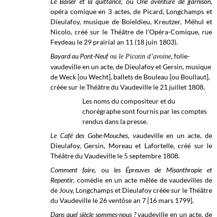
Le Baiser et la quittance
,
ou
U
ne aventure de garnison
,
opéra comique en 3 actes, de Picard, Longchamps et
Dieulafoy, musique de Boieldieu, Kreutzer, Méhul et
Nicolo, créé sur le Théâtre de l’Opéra-Comique, rue
Feydeau le 29 prairial an 11 (18 juin 1803).
Bayard au Pont-Neuf
, folie-
ou
le Picotin d’avoine
vaudeville en un acte, de Dieulafoy et Gersin, musique
de Weck [ou Wecht], ballets de Bouleau [ou Boullaut],
créée sur le
Théâtre du Vaudeville
le 21 juillet
1808.
Les noms du compositeur et du
chorégraphe sont fournis par les comptes
rendus dans la presse.
Le Café des Gobe-Mouches
,
vaudeville en un acte, de
Dieulafoy, Gersin, Moreau et Lafortelle, créé sur le
Théâtre du Vaudeville
le 5 septembre
1808.
Comment faire,
ou
les Épreuves de Misanthropie et
Repentir
, comédie en un acte mêlée de vaudevilles de
d
e Jouy, Longchamps et Dieulafoy créée sur le Théâtre
du Vaudeville le 26 ventôse an 7 [16 mars 1799].
Dans quel siècle sommes-nous ?
vaudeville en un acte, de