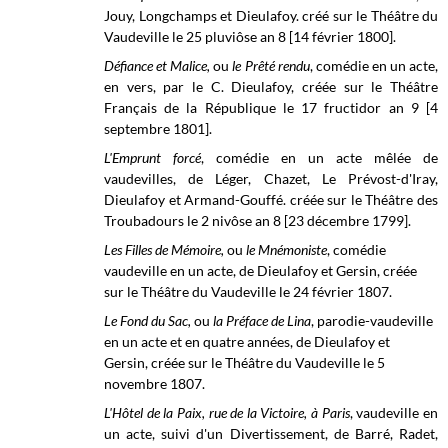
Jouy, Longchamps et Dieulafoy. créé sur le
Théâtre du
Vaudeville
le 25 pluviôse an 8 [14 février 1800].
Défiance et Malice,
ou
le Prêté rendu
, comédie en un acte,
en vers, par le C. Dieulafoy, créée sur le Théâtre
Français de la République le 17 fructidor
an 9 [4
septembre 1801].
L'Emprunt forcé
, comédie en un acte mêlée de
vaudevilles, de Léger, Chazet, Le Prévost-d'Iray,
Dieulafoy et Armand-Gouffé. créée sur le
Théâtre des
Troubadours le
2 nivôse an 8 [23 décembre 1799].
Les Filles de Mémoire,
ou
le Mnémoniste
, comédie
vaudeville en un acte, de Dieulafoy et Gersin, créée
sur le
Théâtre du Vaudeville
le 24 février 1807.
Le Fond du Sac,
ou
la Préface de Lina
, parodie-vaudeville
en un acte et en quatre années, de
Dieulafoy et
Gersin,
créée sur le
Théâtre du Vaudeville
le 5
novembre 1807.
L'Hôtel de la Paix, rue de la Victoire, à Paris
, vaudeville en
un acte, suivi d'un Divertissement, de Barré, Radet,