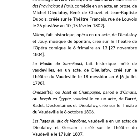
des Provinciaux à Paris
, comédie en un acte, en prose, de
Michel Dieulafoy, René de Chazet et Jean-Baptiste
Dubois. créée sur le Théâtre Français, rue de Louvois
le 26 pluviôse an 10 [15 février 1802].
Milton
, fait historique, opéra en un acte, de Dieulafoy
et Jouy, musique de Spontini, créé sur le Théâtre de
l'Opéra comique le 6 frimaire an 13 [27 novembre
1804].
Le Moulin de Sans-Souci
, fait historique mêlé de
vaudevilles, en un acte, de Dieulafoy, créé sur le
Théâtre du Vaudeville le 18 messidor an 6 [6 juillet
1798].
Omazet(te),
ou
Joset en Champagne
, parodie d'
Omasis
,
ou
Joseph en
É
gypte
, vaudeville en un acte, de Barré,
Radet, Desfontaines et Dieulafoy, créé sur le Théâtre
du Vaudeville le 6 octobre 1806.
Les Pages du duc de Vendôme
, vaudeville en un acte; de
Dieulafoy et Gersain ; créé sur le
Théâtre du
Vaudeville
le 17 juin 1807.