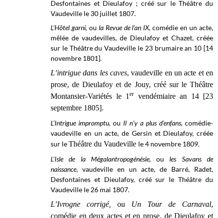
Desfontaines et Dieulafoy ; créé sur le
Théâtre du
Vaudeville le
30 juillet 1807.
L'Hôtel garni,
ou
la Revue de l'an IX
, comédie en un acte,
mêlée de vaudevilles, de Dieulafoy et Chazet, créée
sur le Théâtre du Vaudeville le 23 brumaire
an 10 [14
novembre 1801].
L’intrigue dans les caves
, vaudeville en un acte et en
prose, de Dieulafoy et de Jouy, créé sur le Théâtre
er
Montansier-Variétés le 1
vendémiaire an 14 [23
septembre 1805].
L’Intrigue impromptu,
ou
Il n’y a plus d’enfans
, comédie-
vaudeville en un acte, de Gersin et Dieulafoy, créée
sur le
Théâtre du Vaudeville
le 4 novembre 1809.
L'Isle de la Mégalantropogénésie,
ou
les Savans de
naissance
, vaudeville en un acte, de Barré, Radet,
Desfontaines et Dieulafoy, créé sur le Théâtre du
Vaudeville le 26 mai 1807.
L’Ivrogne corrigé,
ou
Un Tour de Carnaval
,
comédie en deux actes et en prose, de Dieulafoy et