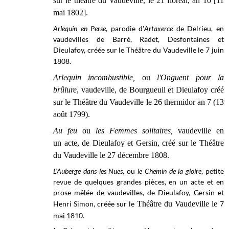
sur le théâtre du Vaudeville, le 21 floréal, an 10 [11
mai 1802].
Arlequin en Perse
, parodie d'
Artaxerce
de Delrieu, en
vaudevilles de Barré, Radet, Desfontaines et
Dieulafoy, créée sur le Théâtre du Vaudeville le 7 juin
1808.
Arlequin incombustible,
ou
l'Onguent pour la
brûlure
, vaudeville, de Bourgueuil et Dieulafoy créé
sur le
Théâtre du Vaudeville le
26 thermidor an 7 (13
août 1799).
Au feu
ou
les Femmes solitaires,
vaudeville en
un acte, de Dieulafoy et Gersin, créé sur le Théâtre
du Vaudeville le 27 décembre 1808.
L'Auberge dans les Nues,
ou
le Chemin de la gloire
, petite
revue de quelques grandes pièces, en un acte et en
prose mêlée de vaudevilles, de Dieulafoy, Gersin et
Henri Simon, créée sur le
Théâtre du Vaudeville le
7
mai
1810.