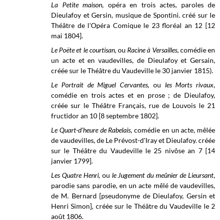
La Petite maison
, opéra en trois actes, paroles de
Dieulafoy et Gersin, musique de Spontini. créé sur le
Théâtre de l'Opéra Comique
le 23 floréal an 12 [12
mai 1804].
Le Poëte et le courtisan,
ou
Racine à Versailles
, comédie en
un acte et en vaudevilles, de Dieulafoy et Gersain,
créée sur le
Théâtre du Vaudeville
le 30 janvier 1815).
Le Portrait de Miguel Cervantes,
ou
les Morts rivaux
,
comédie en trois actes et en prose ; de Dieulafoy,
créée sur le Théâtre Français, rue de Louvois le 21
fructidor an 10 [8 septembre 1802].
Le Quart-d'heure de Rabelais
, comédie en un acte, mêlée
de vaudevilles, de Le
Prévost-d'Iray et Dieulafoy. créée
sur le
Théâtre du Vaudeville
le 25 nivôse an 7 [
14
janvier 1799]
.
Les Quatre Henri,
ou
le Jugement du meûnier de Lieursant
,
parodie sans parodie, en un acte mêlé de vaudevilles,
de M. Bernard [pseudonyme de Dieulafoy, Gersin et
Henri Simon], créée sur le Théâtre du Vaudeville le 2
août 1806.