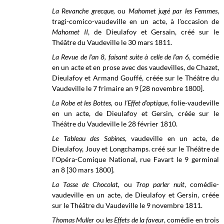
La Revanche grecque,
ou
Mahomet jugé par les Femmes
,
tragi-comico-vaudeville en un acte, à l'occasion de
Mahomet II
, de Dieulafoy et Gersain, créé sur le
Théâtre du Vaudeville
le 30 mars 1811.
La Revue de l'an 8, faisant suite à celle de l’an 6
, comédie
en un acte et en prose avec des vaudevilles, de Chazet,
Dieulafoy et Armand Gouffé, créée sur le Théâtre du
Vaudeville le 7 frimaire an 9 [28 novembre 1800].
La Robe et les Bottes,
ou
l’Effet d’optique
, folie-vaudeville
en un acte, de Dieulafoy et Gersin, créée sur le
Théâtre du Vaudeville le 28 février 1810.
Le Tableau des Sabines
, vaudeville en un acte, de
Dieulafoy, Jouy et Longchamps. créé sur le
Théâtre de
l'Opéra-Comique National, rue Favart
le 9 germinal
an 8 [30 mars 1800].
La Tasse de Chocolat,
ou
Trop parler nuit
, comédie-
vaudeville en un acte, de Dieulafoy et Gersin, créée
sur le Théâtre du Vaudeville le 9 novembre
1811.
Thomas Muller
ou
les Effets de la faveur
, comédie en trois