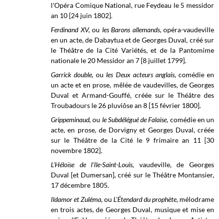
l'Opéra Comique National, rue Feydeau le
5 messidor
an 10 [24 juin 1802].
Ferdinand XV,
ou
les Barons allemands
, opéra-vaudeville
en un acte, de Dabaytua et de Georges Duval, créé sur
le Théâtre de la Cité Variétés, et de la Pantomime
nationale le 20 Messidor an 7 [8 juillet 1799].
Garrick double,
ou
les Deux acteurs anglais
, comédie en
un acte et en prose, mêlée de vaudevilles, de Georges
Duval et Armand-Gouffé, créée sur le
Théâtre des
Troubadours
le 26 pluviôse an 8 [15 février 1800]
.
Grippeminaud,
ou
le Subdélégué de Falaise
, comédie en un
acte, en prose, de Dorvigny et Georges Duval, créée
sur le
Théâtre de la Cité le
9 frimaire an 11 [30
novembre 1802].
L'Héloïse de l'Ile-Saint-Louis
, vaudeville, de Georges
Duval [et Dumersan], créé sur le Théâtre Montansier,
17 décembre 1805.
Ildamor et Zuléma,
ou
L'Étendard du prophète
, mélodrame
en trois actes, de Georges Duval, musique et mise en