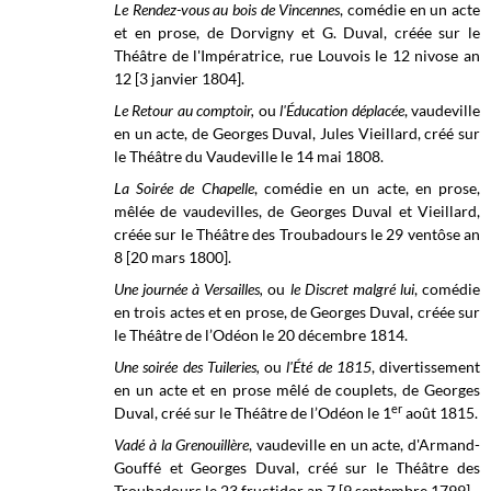
Le Rendez-vous au bois de Vincennes
, comédie en un acte
et en prose, de Dorvigny et G. Duval, créée sur le
Théâtre de l'Impératrice, rue Louvois le 12 nivose an
12 [3 janvier 1804].
Le Retour au comptoir,
ou
l'Éducation déplacée
, vaudeville
en un acte, de Georges Duval, Jules Vieillard, créé sur
le
Théâtre du Vaudeville
le 14 mai 1808.
La Soirée de Chapelle
, comédie en un acte, en prose,
mêlée de vaudevilles, de Georges Duval et Vieillard,
créée sur le
Théâtre des Troubadours
le 29 ventôse an
8 [20 mars 1800].
Une journée à Versailles,
ou
le Discret malgré lui
, comédie
en trois actes et en prose, de Georges Duval, créée sur
le
Théâtre de l’Odéon
le 20 décembre 1814.
Une soirée des Tuileries,
ou
l'Été de 1815
, divertissement
en un acte et en prose mêlé de couplets, de Georges
er
Duval, créé sur le
Théâtre de l’Odéon
le 1
août 1815.
Vadé à la Grenouillère
, vaudeville en un acte, d'Armand-
Gouffé et Georges Duval, créé sur le
Théâtre des
Troubadours
le 23 fructidor an 7 [9 septembre 1799].