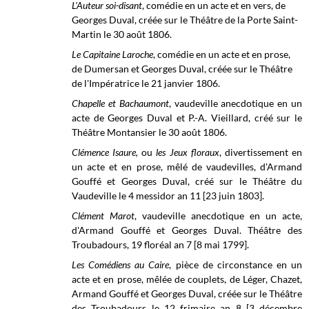
L'Auteur soi-disant
, comédie en un acte et en vers, de
Georges Duval, créée sur le
Théâtre de la Porte Saint-
Martin le
30 août 1806.
Le Capitaine Laroche
, comédie en un acte et en prose,
de Dumersan et Georges Duval, créée sur le
Théâtre
de l'Impératrice le
21 janvier 1806.
Chapelle et Bachaumont
, vaudeville anecdotique en un
acte de Georges Duval et P.-A. Vieillard, créé sur le
Théâtre Montansier
le 30 août 1806.
Clémence Isaure,
ou
les Jeux floraux
, divertissement en
un acte et en prose, mêlé de vaudevilles, d'Armand
Gouffé et Georges Duval, créé sur le Théâtre du
Vaudeville le 4 messidor an 11 [23 juin 1803].
Clément Marot
, vaudeville anecdotique en un acte,
d'Armand Gouffé et Georges Duval. Théâtre des
Troubadours, 19 floréal an 7 [8 mai 1799].
Les Comédiens au Caire
, pièce de circonstance en un
acte et en prose, mêlée de couplets, de Léger, Chazet,
Armand Gouffé et Georges Duval, créée sur le
Théâtre
des Troubadours
le 12 frimaire an 8 [3 décembre