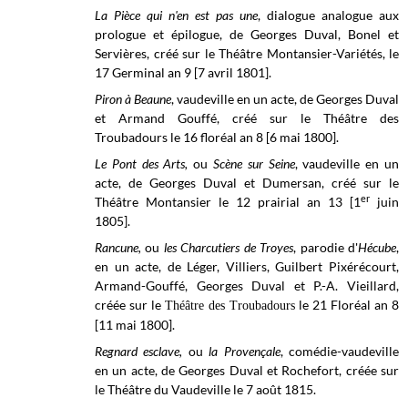
La Pièce qui n'en est pas une
, dialogue analogue aux
prologue et épilogue, de Georges Duval, Bonel et
Servières, créé sur le Théâtre Montansier-Variétés, le
17 Germinal an 9 [7 avril 1801].
Piron à Beaune
, vaudeville en un acte, de Georges Duval
et Armand Gouffé, créé sur le
Théâtre des
Troubadours
le 16 floréal an 8 [6 mai 1800].
Le Pont des Arts,
ou
Scène sur Seine
, vaudeville en un
acte, de Georges Duval et Dumersan, créé sur le
er
Théâtre Montansier le 12 prairial an 13 [1
juin
1805].
Rancune,
ou
les Charcutiers de Troyes
, parodie d'
Hécube
,
en un acte, de Léger, Villiers, Guilbert Pixérécourt,
Armand-Gouffé, Georges Duval et P.-A. Vieillard,
créée sur le
le 21 Floréal an 8
Théâtre des Troubadours
[11 mai 1800]
.
Regnard esclave,
ou
la Provençale
, comédie-vaudeville
en un acte, de Georges Duval et Rochefort, créée sur
le Théâtre du Vaudeville le 7 août 1815.