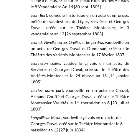
scène d'E. Hus, créé sur le Théâtre des Jeunes Artistes
le 8 Vendémiaire An 14 [30 sept. 1805].
Jean Bart
, comédie historique en un acte et en prose,
mêlée de vaudevilles, de Ligier, Servières et Georges
Duval, créée sur le Théâtre Montansier, le 3
vendémiaire an 12 [26 septembre 1803].
Jean de Nivelle,
ou
les Oreilles et les perdrix
, vaudeville en
un acte, de Georges Duval et Dumersan, créé sur le
Théâtre des Variétés-Montansier.
le 17 février 1807.
Jeanneton colère
, vaudeville grivois en un acte, de
Servières et Georges Duval, créé sur le Théâtre des
Variétés-Montansier le 24 nivose an 13 [14 janvier
1805].
Jocrisse autre part
, vaudeville en un acte. de Chazet,
Armand Gouffé et Georges Duval, créé sur le Théâtre
er
Montansier-Variétés le 1
thermidor an 8 [20 juillet
1800].
Languille de Melun
, vaudeville grivois en un acte, de
Georges Duval, créé sur le
Théâtre Montansier le
8
messidor
an 12 [27 juin 1804].