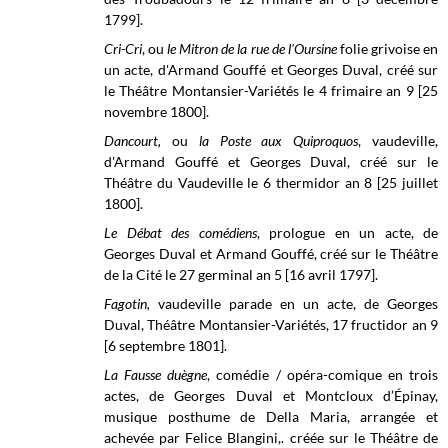
1799].
Cri-Cri
, ou
le Mitron de la rue de l'Oursine
folie grivoise en
un acte, d'Armand Gouffé et Georges Duval, créé sur
le Théâtre Montansier-Variétés le 4 frimaire an 9 [25
novembre 1800].
Dancourt,
ou
la Poste aux Quiproquos
, vaudeville,
d'Armand Gouffé et Georges Duval, créé sur le
Théâtre du Vaudeville le
6 thermidor an 8 [25 juillet
1800].
Le Débat des comédiens
, prologue en un acte, de
Georges Duval et Armand Gouffé, créé sur le
Théâtre
de la Cité
le 27 germinal an 5 [16 avril 1797].
Fagotin,
vaudeville parade en un acte, de Georges
Duval, Théâtre Montansier-Variétés, 17 fructidor an 9
[6 septembre 1801].
La Fausse duègne
, comédie / opéra-comique en trois
actes, de
Georges Duval et Montcloux d’Épinay,
musique posthume de
Della Maria, arrangée et
achevée par
Felice Blangini,
. créée sur le
Théâtre de