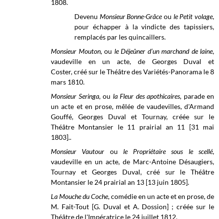
1808.
Devenu
Monsieur Bonne-Grâce
ou
le Petit volage
,
pour échapper à la vindicte des tapissiers,
remplacés par les quincaillers.
Monsieur Mouton,
ou
le Déjeûner d’un marchand de laine
,
vaudeville en un acte, de Georges Duval et
Coster, créé sur le Théâtre des Variétés-Panorama le 8
mars 1810.
Monsieur Seringa,
ou
la Fleur des apothicaires
, parade en
un acte et en prose, mêlée de vaudevilles, d'Armand
Gouffé, Georges Duval et Tournay, créée sur le
Théâtre Montansier le 11 prairial an 11 [31 mai
1803]..
Monsieur Vautour
ou
le Propriétaire sous le scellé
,
vaudeville en un acte, de Marc-Antoine Désaugiers,
Tournay et Georges Duval, créé sur le Théâtre
Montansier le 24 prairial an 13 [13 juin 1805].
La Mouche du Coche
, comédie en un acte et en prose, de
M. Fait-Tout [G. Duval et A. Dossion] ; créée sur le
Théâtre de l'Impératrice
le 24 juillet 1812.