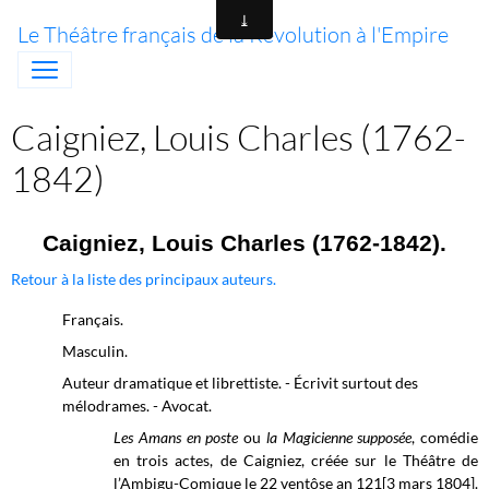
Le Théâtre français de la Révolution à l'Empire
Caigniez, Louis Charles (1762-
1842)
Caigniez, Louis Charles (1762-1842).
Retour à la liste des principaux auteurs.
Français.
Masculin.
Auteur dramatique et librettiste. - Écrivit surtout des
mélodrames. - Avocat.
Les Amans en poste
ou
la Magicienne supposée
, comédie
en trois actes, de Caigniez, créée sur le Théâtre de
l’Ambigu-Comique le 22 ventôse an 121[3 mars 1804].