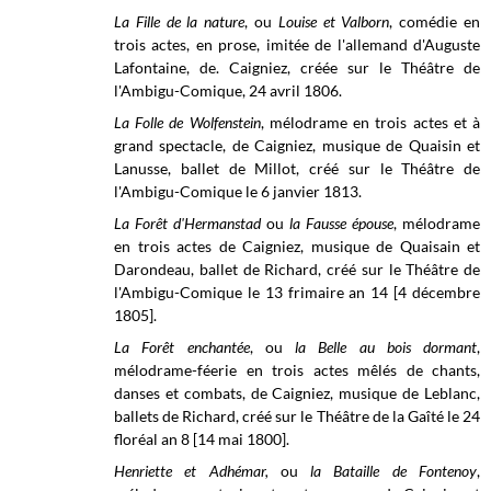
La Fille de la nature
, ou
Louise et Valborn
, comédie en
trois actes, en prose, imitée de l'allemand d'Auguste
Lafontaine, de. Caigniez, créée sur le Théâtre de
l'Ambigu-Comique, 24 avril 1806.
La Folle de Wolfenstein
, mélodrame en trois actes et à
grand spectacle, de Caigniez, musique de Quaisin et
Lanusse, ballet de Millot, créé sur le Théâtre de
l'Ambigu-Comique le 6 janvier 1813.
La Forêt d'Hermanstad
ou
la Fausse épouse
, mélodrame
en trois actes de Caigniez, musique de Quaisain et
Darondeau, ballet de Richard, créé sur le
Théâtre de
l'Ambigu-Comique
le 13 frimaire an 14 [4 décembre
1805].
La Forêt enchantée
, ou
la Belle au bois dormant
,
mélodrame-féerie en trois actes mêlés de chants,
danses et combats, de Caigniez, musique de Leblanc,
ballets de Richard, créé sur le
Théâtre de la Gaîté le
24
floréal
an 8 [14 mai 1800].
Henriette et Adhémar,
ou
la Bataille de Fontenoy
,