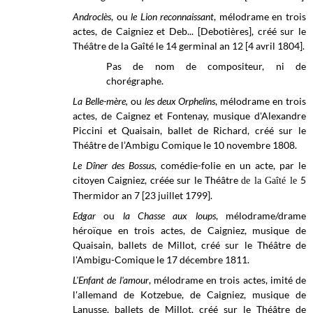
Androclès
, ou
le Lion reconnaissant
, mélodrame en trois
actes, de Caigniez et Deb... [Debotières], créé sur le
Théâtre de la Gaîté le 14 germinal an 12 [4 avril 1804].
Pas de nom de compositeur, ni de
chorégraphe.
La Belle-mère,
ou
les deux Orphelins
, mélodrame en trois
actes, de Caignez et Fontenay, musique d'Alexandre
Piccini et Quaisain, ballet de Richard, créé sur le
Théâtre de l’Ambigu Comique le 10 novembre 1808.
Le Dîner des Bossus
, comédie-folie en un acte, par le
citoyen Caigniez, créée sur le
Théâtre
5
de la Gaîté le
Thermidor an 7 [23 juillet 1799].
Edgar
ou
la Chasse aux loups
,
mélodrame/drame
héroïque en trois actes, de Caigniez, musique de
Quaisain, ballets de Millot, créé sur le Théâtre de
l'Ambigu-Comique le 17 décembre 1811.
L'Enfant de l'amour
, mélodrame en trois actes, imité de
l'allemand de Kotzebue, de Caigniez, musique de
Lanusse, ballets de Millot, créé sur le Théâtre de