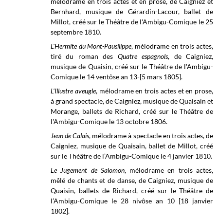
mélodrame en trois actes et en prose, de Caigniez et
Bernhard, m
usique de Gérardin-Lacour, ballet de
Millot,
créé sur le Théâtre de l'Ambigu-Comique le 25
septembre 1810.
L'Hermite du Mont-Pausilippe
, mélodrame en trois actes,
tiré du roman des
Quatre espagnols
, de Caigniez,
musique de Quaisin, créé sur le Théâtre de l'Ambigu-
Comique le 14 ventôse an 13-[5 mars 1805].
L'Illustre aveugle
, mélodrame en trois actes et en prose,
à grand spectacle, de Caigniez, musique de Quaisain et
Morange, ballets de Richard, créé sur le
Théâtre de
l'Ambigu-Comique le
13 octobre 1806.
Jean de Calais
, mélodrame à spectacle en trois actes, de
Caigniez, musique de Quaisain, ballet de Millot, créé
sur le
Théâtre de l’Ambigu-Comique
le 4 janvier 1810.
Le Jugement de Salomon
, mélodrame en trois actes,
mêlé de chants et de danse, de Caigniez, musique de
Quaisin, ballets de Richard, créé sur le
Théâtre de
l’Ambigu-Comique
le 28 nivôse an 10 [18 janvier
1802].