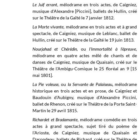
Le Juif errant
, mélodrame en trois actes, de Caigniez,
musique d'Alexandre [Piccini], ballets de Hullin, créé
sur le
Théâtre de la Gaîté le
7 janvier 1812.
La Morte vivante
, mélodrame en trois actes et à grand
spectacle, de Caigniez, musique de Leblanc, ballet de
Hullin, créé sur le Théâtre de la Gaîté le 19 juin 1813.
Nourjahad et Chérédin,
ou
l'Immortalité à l'épreuve
,
mélodrame en quatre actes mêlé de chants et de
danses de Caigniez, musique de Quaisain, créé sur le
Théâtre de l'Ambigu-Comique le 25 floréal an 9 [15
mai 1801].
La Pie voleuse,
ou
la Servante de Palaiseau
,
mélodrame
historique en trois actes et en prose, de Caigniez et
Baudouin d’Aubigny, musique d’Alexandre Piccini,
ballet de Rhenon, créé sur le Théâtre de la Porte Saint-
Martin le 29 avril 1815.
Richardet et Bradamante
, mélodrame comédie en trois
actes à grand spectacle, sujet tiré du poème de
l'Arioste, de Caigniez, musique de Quaisain et
Darondeau, ballets de Richard, créé sur le Théâtre de