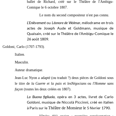
ballet de Richard, créé sur le Théâtre de l'Ambigu-
Comique le 6 octobre
1807.
Le nom du second compositeur n'est pas connu.
L’Enlèvement
ou
Léonore de Wolmar
, mélodrame en trois
actes de Joseph Aude et Goldmann, musique de
Quaisain, créé sur le Théâtre de l’Ambigu-Comique le
26 août 1809.
Goldoni, Carlo (1707-1793).
Italien.
Masculin.
Auteur dramatique.
Jean-Luc Nyon a adapté (ou traduit ?) deux pièces de Goldoni sous
le titre de
la Guerre et la paix
et
lesNégocians
ou
l'Homme sans
façon
(toutes les deux créées en 1807).
La Buona figliuola
, opéra en 3 actes, livret de Carlo
Goldoni, musique de Niccolà Piccinni, créé en italien
à Paris sur le
Théâtre de Monsieur le
5 février 1790.