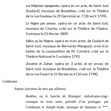
Les Méprises espagnoles
, opéra en un acte,
de Saint-Just
[Godard], musique de Boyeldieu, créé sur le
Théâtre
de la rue Feydeau le
29 Germinal an 7 [18 avril 1799].
Le Nègre par amour
, opéra en un acte, de Saint-Just,
musique de Charles, créé sur le
Théâtre de l'Opéra-
Comique
le 23 février 1809.
Sélico ou les Negres
, opéra en trois actes, de Godard de
Saint-Just, musique de Bernardo Mengozzi, orné d'un
ballet, de la composition de M. Coindré, créé sur le
Théâtre National
le 5 octobre 1793.
Zoraïme et Zulnar
, opéra en 3 actes et en prose, de
Saint-Just, musique de Boyeldieu. créé sur le
Théâtre
de la rue Favart
le 21 floréal an 6 [10 mai 1798].
Goldmann
Auteur (inconnu de moi par ailleurs).
Bedéno,
ou
le Sancho de Bisnagar
, mélodrame-tragi-
comique en trois actes, précédé d’un prologue, par
Goldmann et Joseph Aude, musique de Quaisain et ***,