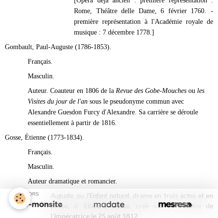
[Opéra déjà ancien : première représentation :
Rome, Théâtre delle Dame, 6 février 1760. -
première représentation à l'Académie royale de
musique : 7 décembre 1778.]
Gombault, Paul-Auguste (1786-1853).
Français.
Masculin.
Auteur. Coauteur en 1806 de la
Revue des Gobe-Mouches
ou
les
Visites du jour de l'an
sous le pseudonyme commun avec
Alexandre Guesdon Furcy d'Alexandre. Sa carrière se déroule
essentiellement à partir de 1816.
Gosse, Étienne (1773-1834).
Français.
Masculin.
Auteur dramatique et romancier.
SPONSORS
Auguste,
ou
l'Enfant naturel
, drame en trois actes et en
prose, d' Étienne Gosse, créé sur le Théâtre de
l'Impératrice le 25 août 1
812.