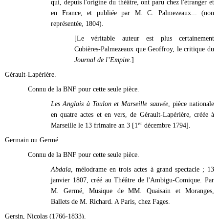
qui, depuis l'origine du théâtre, ont paru chez l'étranger et
en France, et publiée par M. C. Palmezeaux... (non
représentée, 1804).
[Le véritable auteur est plus certainement
Cubières-Palmezeaux que Geoffroy, le critique du
Journal de l’Empire
.]
Gérault-Lapérière.
Connu de la BNF pour cette seule pièce.
Les Anglais à Toulon et Marseille sauvée
, pièce nationale
en quatre actes et en vers, de Gérault-Lapérière, créée à
er
Marseille le 13 frimaire an 3 [1
décembre
1794].
Germain ou Germé.
Connu de la BNF pour cette seule pièce.
Abdala
,
mélodrame en trois actes à grand spectacle ; 13
janvier 1807, créé au Théâtre de l'Ambigu-Comique. Par
M. Germé, Musique de MM. Quaisain et Moranges,
Ballets de M. Richard. A Paris, chez Fages.
Gersin, Nicolas (1766-1833).