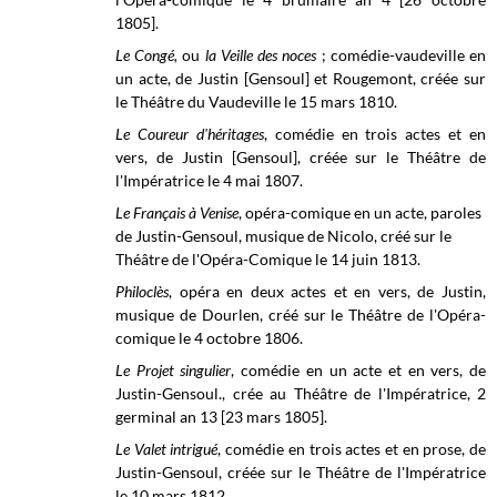
1805]
.
Le Congé,
ou
la Veille des noces
; comédie-vaudeville en
un acte, de Justin [Gensoul] et Rougemont, créée sur
le
Théâtre du Vaudeville
le 15 mars
1810.
Le Coureur d'héritages
, comédie en trois actes et en
vers, de Justin [Gensoul], créée sur le
Théâtre de
l'Impératrice
le 4 mai 1807.
Le Français à Venise
, opéra-comique en un acte, paroles
de Justin-Gensoul, musique de Nicolo, créé sur le
Théâtre de l'Opéra-Comique le 14 juin 1813.
Philoclès
, opéra en deux actes et en vers, de Justin,
musique de Dourlen, créé sur le Théâtre de l'Opéra-
comique le 4 octobre 1806.
Le Projet singulier
, comédie en un acte et en vers, de
Justin-Gensoul., crée au Théâtre de l'Impératrice, 2
germinal an 13 [23 mars 1805].
Le Valet intrigué
, comédie en trois actes et en prose, de
Justin-Gensoul, créée sur le
Théâtre de l'Impératrice
le 10 mars
1812.