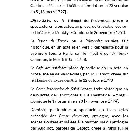
Gabiot, créée sur le
Théâtre d'Émulation le
23 ventôse
an 5 [13 mars 1797].
L'Auto-da-fé
, ou
le Tribunal de l'inquisition
, pièce à
spectacle, en trois actes, en prose, de Gabiot, créée sur
le Théâtre de l'Ambigu-Comique le 2novembre 1790.
Le Baron de Trenck
ou
le Prisonnier prussien
, fait
historique, en un acte et en vers ; Représenté pour la
première fois, à Paris, sur le Théâtre de l'Ambigu-
Comique, le Mardi 8 Juin 1788.
Le Café des patriotes
, pièce épisodique en un acte, en
prose, mêlée de vaudevilles, par M. Gabiot, créée sur
le
le 12 octobre 1793
.
Théâtre du Lycée des Arts
Le Commissionnaire de Saint-Lazare
, trait historique en
deux actes, de Gabiot, créé sur le Théâtre de l’Ambigu-
Comique le 17 brumaire an 3 [7 novembre 1794].
Dorothée
, pantomime à spectacle en trois actes
précédée des
Preux chevaliers
, prologue, avec les
scènes ajoutées et mêlées à la pantomime du prologue
par Audinot, paroles de Gabiot, créée à Paris sur le