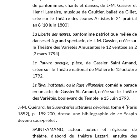
de pantomimes, chants et danses, de J.-M. Gassier et
Henri Lemaire, musique de Gaultier, ballet de Gillet,
créé sur le Théâtre des Jeunes Artistes le 21 prairial
an 8 [10 juin 1800].
La Liberté des nègres
,
pantomime patriotique mêlée de
danses et à grand spectacle, de J. M. Gassier, créée sur
le Théâtre des Variétés Amusantes le 12 ventôse an 2
[2 mars 1794]
Le Pauvre aveugle
, pièce, de Gassier Saint-Amand,
créée sur le Théâtre national de Molière le 13 octobre
1792.
Le Rival inattendu,
ou
la Ruse villageoise
, comédie-parade
en un acte, de Gassier St. Amand, créée sur le
Théâtre
des Variétés, boulevard du Temple
le 15 Juin 1793.
J.-M. Quérard,
les Supercheries littéraires dévoilées
, tome 4 [Paris
1852], p. 199-200, dresse une bibliographie de ce Scapin
devenu sous-préfet :
SAINT-AMAND, acteur, auteur et régisseur de
théâtre, d'abord du théâtre Lazzari, ensuite des