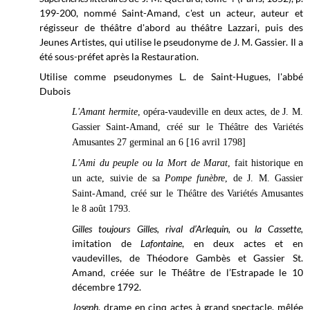
199-200, nommé Saint-Amand, c'est un acteur, auteur et
régisseur de théâtre d'abord au théâtre Lazzari, puis des
Jeunes Artistes, qui utilise le pseudonyme de J. M. Gassier. Il a
été sous-préfet après la Restauration.
Utilise comme pseudonymes L. de Saint-Hugues, l'abbé
Dubois
L'Amant hermite
, opéra-vaudeville en deux actes, de J. M.
Gassier Saint-Amand, créé sur le Théâtre des Variétés
Amusantes 27 germinal an 6 [16 avril 1798]
L'Ami du peuple ou la Mort de Marat
, fait historique en
un acte, suivie de sa
Pompe funèbre
, de J. M. Gassier
Saint-Amand, créé sur le Théâtre des Variétés Amusantes
le 8 août 1793.
Gilles toujours Gilles, rival d’Arlequin,
ou
la Cassette
,
imitation de
Lafontaine
, en deux actes et en
vaudevilles, de Théodore Gambès et Gassier St.
Amand, créée sur le
Théâtre de l’Estrapade le
10
décembre 1792.
Joseph
, drame en cinq actes à grand spectacle, mêlée