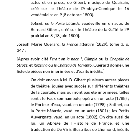
actes et en prose, de Gibert, musique de Quaisain,
créé sur le Théâtre de l’Ambigu-Comique le 16
vendémiaire an 9 [8 octobre 1800].
Sotinet, ou la Porte bâtarde
, vaudeville en un acte, de
Bernard Gibert, créé sur le
Théâtre de la Gaîté
le 29
prairial
an 8 [18 juin 1800].
Joseph Marie Quérard,
la France littéraire
(1829), tome 3, p.
347 :
[Après avoir cité
Fera-t-on la noce ?
,
Olimpia
ou
la Chapelle de
Strozzi
et
Rozelina
ou
le Château de Torrento
, Quérard donne une
liste de pièces non imprimées et d'écrits inédits.]
On doit encore à M. B. Gibert plusieurs autres pièces
de théâtre, jouées avec succès sur différents théâtres
de la capitale, mais qui n'ont pas été imprimées, telles
sont : le Faux somnambule, opéra en un acte (1788) ;
le Porteur d'eau, vaud. en un acte (1798) ; Sotinet, ou
la Porte bâtarde, vaud. en un acte (1801) ; les Petits
Auvergnats, vaud. en un acte (1802). On cite aussi de
lui, un Abrégé de l'Histoire de France, et une
traduction du De Viris illustribus de Lhomond, inédits