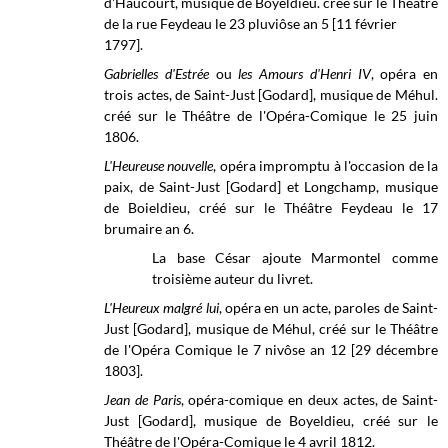
d'Haucourt, musique de Boyeldieu. créé sur le Théâtre
de la rue Feydeau le 23 pluviôse an 5 [11 février
1797].
Gabrielles d'Estrée
ou
les Amours d'Henri IV
, opéra en
trois actes, de Saint-Just [Godard], musique de Méhul.
créé sur le Théâtre de l'Opéra-Comique le 25 juin
1806.
L'Heureuse nouvelle
, opéra impromptu à l'occasion de la
paix, de Saint-Just [Godard] et Longchamp, musique
de Boieldieu, créé sur le Théâtre Feydeau le 17
brumaire an 6.
La base César ajoute Marmontel comme
troisième auteur du livret.
L'Heureux malgré lui
, opéra en un acte, paroles de Saint-
Just [Godard], musique de Méhul, créé sur le Théâtre
de l'Opéra Comique le 7 nivôse an 12 [
29 décembre
1803]
.
Jean de Paris
, opéra-comique en deux actes, de Saint-
Just [Godard], musique de Boyeldieu, créé sur le
Théâtre de l'Opéra-Comique le 4 avril 1812.