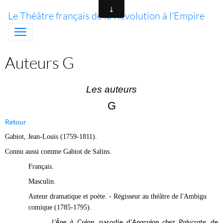
Le Théâtre français de la Révolution à l'Empire
Auteurs G
Les auteurs
G
Retour
Gabiot, Jean-Louis (1759-1811).
Connu aussi comme Gabiot de Salins.
Français.
Masculin.
Auteur dramatique et poète. - Régisseur au théâtre de l'Ambigu
comique (1785-1795).
L'Âne à Créon
, parodie d'
Anacréon chez Polycrate
, de