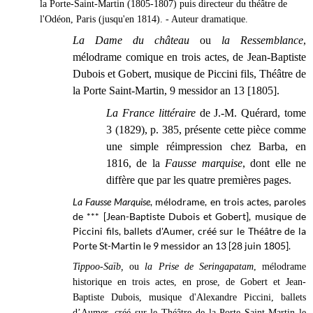
la Porte-Saint-Martin (1805-1807) puis directeur du théâtre de
l'Odéon, Paris (jusqu'en 1814). - Auteur dramatique.
La Dame du château
ou
la Ressemblance
,
mélodrame comique en trois actes, de Jean-Baptiste
Dubois et Gobert, musique de Piccini fils, Théâtre de
la Porte Saint-Martin, 9 messidor an 13 [1805].
La France littéraire
de J.-M. Quérard, tome
3 (1829), p. 385, présente cette pièce comme
une simple réimpression chez Barba, en
1816, de la
Fausse marquise
, dont elle ne
diffère que par les quatre premières pages.
La Fausse Marquise
, mélodrame, en trois actes, paroles
de *** [Jean-Baptiste Dubois et Gobert], musique de
Piccini fils, ballets d'Aumer, créé sur le Théâtre de la
Porte St-Martin le 9 messidor an 13 [28 juin 1805].
Tippoo-Saïb,
ou
la Prise de Seringapatam
, mélodrame
historique en trois actes, en prose, de Gobert et Jean-
Baptiste Dubois, musique d'Alexandre Piccini, ballets
d’Aumer, créé sur le Théâtre de la Porte Saint-Martin le