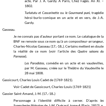
acte, Par J. A. Gardy. A Paris, Chez Fages. An XI. –
1802.
Turlututu et Cascarinette
ou
le Gourmand puni
, tragédie
héroï-burlo-comique en un acte et en vers, de J.-A.
Gardy.
Gasseau.
Je ne connais pas d’auteur portant ce nom. Le catalogue de la
BNF ne renvoie sous ce nom qu’à un compositeur-arrangeur,
Charles-Nicolas Gasseau (17..-18..). Certains mettent en doute
la réalité de ce nom (voir l’article des
Quatre saisons du
Parnasse
).
Les Parodistes
, comédie en un acte et en vaudevilles,
par M. Gasseau, créée sur le
Théâtre du Vaudeville
le
28 mai 1808.
Gassicourt, Charles Louis Cadet de (1769-1821).
Voir Cadet de Gassicourt, Charles-Louis (1769-1821)
Gassier Saint-Amand, J.-M. (17..-18..)
Personnage à l'identité difficile à cerner. D'après
les
Supercheries littéraires
de J.-M. Quérard, tome 4 (Paris, 1852), p.