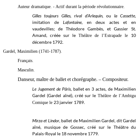
Auteur dramatique. - Actif durant la période révolutionnaire.
Gilles toujours Gilles, rival d’Arlequin,
ou
la Cassette
,
imitation de
Lafontaine
, en deux actes et en
vaudevilles; de Théodore Gambès, et Gassier St.
Amand, créée sur le
10
Théâtre de l’Estrapade le
décembre 1792.
Gardel, Maximilien (1741-1787).
Français.
Masculin.
Danseur, maître de ballet et chorégraphe. – Compositeur.
Le Jugement de Pâris
, ballet en 3 actes, de Maximilien
Gardel (Gardel aîné), créé sur le
Théâtre de l’Ambigu
23 janvier 1789.
Comique le
Mirza et Lindor
, ballet de Maximilien Gardel, dit Gardel
aîné, musique de Gossec, créé sur le
Théâtre du
Palais-Royal
le 18 novembre 1779.