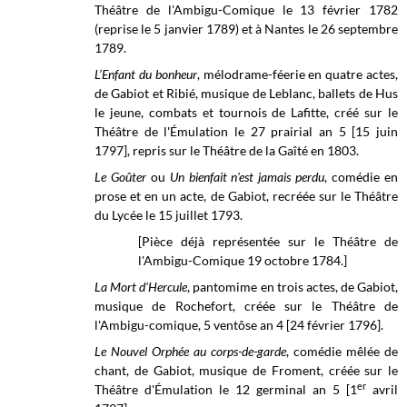
Théâtre de l'Ambigu-Comique le 13 février 1782
(reprise le 5 janvier 1789) et à Nantes le 26 septembre
1789.
L’Enfant du bonheur
, mélodrame-féerie en quatre actes,
de Gabiot et Ribié, musique de Leblanc, ballets de Hus
le jeune, combats et tournois de Lafitte, créé sur le
Théâtre de l'Émulation le 27 prairial an 5 [15 juin
1797], repris sur le Théâtre de la Gaîté en 1803.
Le Goûter
ou
Un bienfait n'est jamais perdu
, comédie en
prose et en un acte, de Gabiot, recréée sur le Théâtre
du Lycée le 15 juillet 1793.
[Pièce déjà représentée sur le Théâtre de
l'Ambigu-Comique 19 octobre 1784.]
La Mort d'Hercule
, pantomime en trois actes, de Gabiot,
musique de Rochefort, créée sur le Théâtre de
l'Ambigu-comique, 5 ventôse an 4 [24 février 1796].
Le Nouvel Orphée au corps-de-garde
, comédie mêlée de
chant, de Gabiot, musique de Froment, créée sur le
er
Théâtre d'Émulation
le 12 germinal an 5 [1
avril