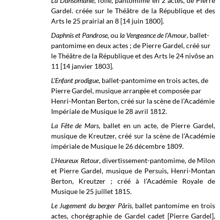
La Dansomanie
, folie, pantomime en 2 actes, de Pierre
Gardel. créée sur le
Théâtre de la République et des
Arts
le 25 prairial an 8 [14 juin 1800].
Daphnis et Pandrose,
ou
la Vengeance de l'Amour
, ballet-
pantomime en deux actes ; de Pierre Gardel, créé sur
le Théâtre de la République et des Arts le
24 nivôse an
11 [14 janvier 1803].
L'Enfant prodigue
, ballet-pantomime en trois actes, de
Pierre Gardel, musique arrangée et composée par
Henri-Montan Berton, créé sur la scène de l’
Académie
Impériale de Musique
le 28 avril 1812.
La Fête de Mars
, ballet en un acte, de Pierre Gardel,
musique de Kreutzer, créé sur la scène de l’
Académie
impériale de Musique le
26 décembre 1809.
L'Heureux Retour
, divertissement-pantomime, de Milon
et Pierre Gardel, musique de Persuis, Henri-Montan
Berton, Kreutzer ; créé à l’
Académie Royale de
Musique le
25 juillet 1815.
Le Jugement du berger Pâris
, ballet pantomime en trois
actes,
chorégraphie de Gardel cadet [Pierre Gardel],