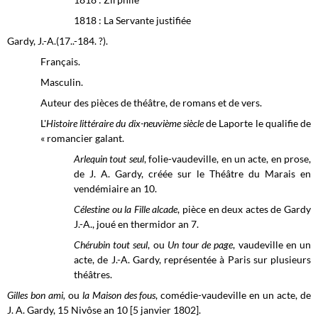
1818 : La Servante justifiée
Gardy, J.-A.(17..-184. ?).
Français.
Masculin.
Auteur des pièces de théâtre, de romans et de vers.
L'
Histoire littéraire du dix-neuvième siècle
de Laporte le qualifie de
« romancier galant.
Arlequin tout seul
, folie-vaudeville, en un acte, en prose,
de J. A. Gardy, créée sur le Théâtre du Marais en
vendémiaire an 10.
Célestine ou la Fille alcade
, pièce en deux actes de Gardy
J.-A., joué en thermidor an 7.
Chérubin tout seul
, ou
Un tour de page
, vaudeville en un
acte, de J.-A. Gardy, représentée à Paris sur plusieurs
théâtres.
Gilles bon ami,
ou
la Maison des fous
, comédie-vaudeville en un acte, de
J. A. Gardy, 15 Nivôse an 10 [5 janvier 1802].