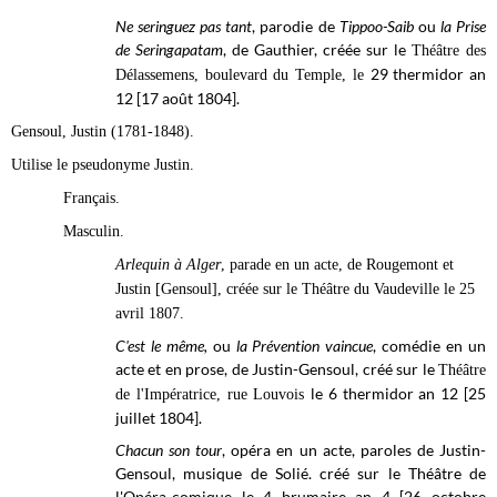
Ne seringuez pas tant
, parodie de
Tippoo-Saib
ou
la P
rise
de Seringapatam
, de Gauthier, créée sur le
Théâtre des
29 thermidor an
Délassemens, boulevard du Temple, le
12 [17 août 1804].
Gensoul, Justin (1781-1848).
Utilise le pseudonyme Justin.
Français.
Masculin.
Arlequin à Alger
, parade en un acte, de Rougemont et
Justin [Gensoul], créée sur le
Théâtre du Vaudeville
le 25
avril 1807.
C'est le même,
ou
la Prévention vaincue
, comédie en un
acte et en prose, de Justin-Gensoul, créé sur le
Théâtre
le 6 thermidor
an 12 [25
de l'Impératrice, rue Louvois
juillet 1804].
Chacun son tour
, opéra en un acte, paroles de Justin-
Gensoul, musique de Solié. créé sur le
Théâtre de
l'Opéra-comique le
4 brumaire an 4 [26 octobre