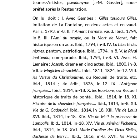
Jeunes-Artistes,
pseudonyme
[J.-M. Gassier], sous-
préfet après la Restauration.
On lui doit : I. Avec Gambès :
Gilles toujours Gilles
,
imitation de La Fontaine, en deux actes et en vaud.
Paris, 1793, in-8. II. l'
Amant hermite
, vaud. Ibid., 1794,
in-8. III. l'
Ami du peuple
, ou
la Mort de Marat
, fait
historique en un acte. Ibid., 1794, in-8. IV.
La Liberté des
nègres
, pantom. patriotique. Ibid., 1794, in-8. V.
le Rival
inattendu
, com-parade. Ibid., 1794, in-8. VI. Avec H.
Lemaire :
Joseph,
drame en cinq actes. Ibid., 1800, in-8.
VII.
le Magicien de société
... Ibid., 1811, 1824, in-12. VIII.
les Vertus du Christianisme
, ou Recueil de traits, etc.
Ibid., 1814 ; 4e édit., 1826, in-12. IX.
l'Antigone
française
... Ibid., 1814, in-18. X.
les Bourbons
, ou Recueil
historique de traits de bonté... Ibid., 1814, in-18. XI.
Histoire de la chevalerie française
.... Ibid., 1814, in-8. XII.
Vie de G. Cadoudal
, Ibid., 1814, in-18. XIII.
Vie de Louis
me
XVI
. Ibid., 1814, in-18. XIV.
Vie de M
la princesse de
Lamballe
. Ibid., 1814, in-18. XV.
Vie du général Pichegru
.
Ibid., 1814, in-18. XVI.
Marie-Caroline des Deux-Siciles,
duchesse de Berry
... Ibid., 1816, in-8. XVII.
les Héros