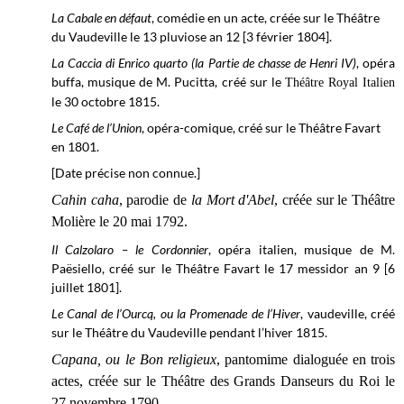
La Cabale en défaut
, comédie en un acte, créée sur le
Théâtre
du Vaudeville
le 13 pluviose
an 12 [3 février 1804].
La Caccia di Enrico quarto (la Partie de chasse de Henri IV)
, opéra
buffa, musique de M. Pucitta, créé sur le
Théâtre Royal Italien
le 30 octobre 1815.
Le Café de l’Union
, opéra-comique, créé sur le Théâtre Favart
en 1801.
[Date précise non connue.]
Cahin caha
, parodie de
la Mort d'Abel
, créée sur le Théâtre
Molière le 20 mai 1792.
Il Calzolaro – le Cordonnier
, opéra italien, musique de M.
Paësiello, créé sur le
Théâtre Favart
le 17 messidor an 9 [6
juillet 1801].
Le Canal de l’Ourcq, ou la Promenade de l’Hiver
, vaudeville, créé
sur le Théâtre du Vaudeville pendant l’hiver 1815.
Capana, ou le Bon religieux
, pantomime dialoguée en trois
actes, créée sur le Théâtre des Grands Danseurs du Roi le
27 novembre 1790.