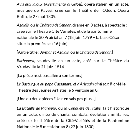
Avis aux jaloux (Avertimento ai Gelosi)
, opéra italien en un acte,
musique de Pavesi, créé sur le
Théâtre de l’Odéon, Opera
Buffa, le
27 mai 1809.
Azalaïs,
ou
le Château de Sendar
, drame en 3 actes, à spectacle :
créé sur le Théâtre Cité Variétés, et de la pantomime
nationale le 30 Prairial an 7 (18 juin 1799 – la base César
situe la première au 16 juin).
[Autre titre :
Aymar et Azalaïs,
ou
le Château de Sendar
.]
Barbanera
, vaudeville en un acte, créé sur le
Théâtre du
Vaudeville
le 21 juin 1814.
[La pièce n’est pas allée à son terme.]
Le Bastringue du papa Cassandre, et d'Arlequin ainsi soit-il,
créé le
Théâtre des Jeunes Artistes le
6 ventôse an 8.
[Une ou deux pièces ? Je n’en sais pas plus...]
La Bataille de Marengo,
ou
la Conquête de l'Italie
, fait historique
en un acte, ornée de chants, combats, évolutions militaires,
créé sur le
Théâtre de la Cité-Variétés et de la Pantomime
Nationale
le 8 messidor an 8 (27 juin 1800).