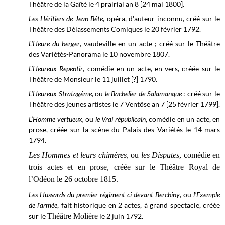
Théâtre de la Gaîté le 4 prairial an 8 [24 mai 1800].
Les Héritiers de Jean Bête
, opéra, d'auteur inconnu, créé sur le
Théâtre des Délassements Comiques le
20 février 1792.
L'Heure du berger
, vaudeville en un acte ; créé sur le Théâtre
des Variétés-Panorama le 10 novembre 1807.
L’Heureux Repentir
, comédie en un acte, en vers, créée sur le
Théâtre de Monsieur le 11 juillet [?] 1790.
L'Heureux Stratagême,
ou
le Bachelier de Salamanque
: créé sur le
Théâtre des jeunes artistes le 7 Ventôse an 7 [25 février 1799].
L’Homme vertueux,
ou
le Vrai républicain
, comédie en un acte, en
prose, créée sur la scène du Palais des Variétés le 14 mars
1794.
Les Hommes et leurs chimères,
ou
les Disputes
, comédie en
trois actes et en prose, créée sur le Théâtre Royal de
l’Odéon le 26 octobre 1815.
Les Hussards du premier régiment ci-devant Berchiny
, ou
l'Exemple
de l'armée
, fait historique en 2 actes, à grand spectacle, créée
sur le
Théâtre Molière
le 2 juin 1792.