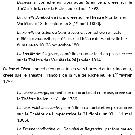
L'exigeante
, comédie en trois actes & en vers, créée sur le
Théâtre de la rue de Richelieu
le 8 mai 1792.
La Famille Bamboche à Paris
, créée sur le
Théâtre Montansier-
er
Variétés le
13 thermidor an 8 [1
août 1800].
La Famille des Gilles,
ou
Gilles tracassier
, comédie en un acte
mêlée de vaudevilles, créée sur le Théâtre du Vaudeville le 5
frimaire
an 10 [26 novembre 1801].
La Famille des Guignons
, comédie en un acte et en prose, créée
sur le
Théâtre des Variétés
le 24 janvier 1814.
Fatime et Zénor
, comédie en un acte, en vers libres, d'auteur inconnu,
er
créée sue le
Théâtre François de la rue de Richelieu le
1
février
1792.
La Fausse auberge
, comédie en deux actes et en prose, créée sur
le Théâtre Italien le 16 juin 1789.
Le Faux valet de chambre
, comédie en un acte et en prose, créé
sur le Théâtre de l’Impératrice le 21 floréal an XIII (11 mai
1805).
La Femme vindicative,
ou
Damoisel et Bergerette
, pantomime en