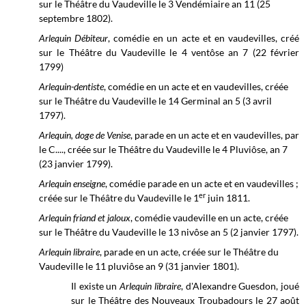
sur le Théâtre du Vaudeville le 3 Vendémiaire an 11 (25
septembre 1802).
Arlequin Débiteur
, comédie en un acte et en vaudevilles, créé
sur le
Théâtre du Vaudeville le
4 ventôse an 7 (22 février
1799)
Arlequin-dentiste
, comédie en un acte et en vaudevilles, créée
sur le Théâtre du Vaudeville le 14 Germinal an 5 (3 avril
1797).
Arlequin, doge de Venise
, parade en un acte et en vaudevilles, par
le C...., créée sur le Théâtre du Vaudeville le 4 Pluviôse, an 7
(23 janvier 1799).
Arlequin enseigne
, comédie parade en un acte et en vaudevilles ;
er
créée sur le
Théâtre du Vaudeville le
1
juin
1811.
Arlequin friand et jaloux
, comédie vaudeville en un acte, créée
sur le Théâtre du Vaudeville le 13 nivôse an 5 (2 janvier 1797).
Arlequin libraire
, parade en un acte, créée sur le
Théâtre du
Vaudeville le
11 pluviôse an 9 (31 janvier 1801).
Il existe un
Arlequin libraire
, d'Alexandre Guesdon, joué
sur le Théâtre des Nouveaux Troubadours le 27 août