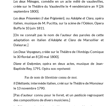
Les deux Ménages
, comédie en un acte mêlé de vaudevilles,
créée sur le
Théâtre du Vaudeville
le 4 vendémiaire an 9 [26
septembre 1800].
Les d
eux Prisonniers (I due Prigionieri),
ou
Adolphe et Clara
, opéra
italien, musique de M. Pucitta, sur la scène de l’
Odéon, Opera
Buffa le
10 juin 1811.
[On ne connaît pas le nom de l’auteur des paroles de cette
adaptation en italien d’
Adolphe et Clara
de Marsollier et
Dalayrac.]
Les Deux Voyageurs
,
créée sur le Théâtre de l'Ambigu Comique
le 30 floréal
an 8 [20 mai 1800].
Diane et Endymion
, opéra en deux actes, musique de Jean-
Baptiste Rey, 1791.
Opéra non représenté.
Pas de nom de librettiste connu de moi.
Il Dilettante
, intermède italien, créé sur le
Théâtre de Monsieur
le 13 novembre 1790.
[Pas d’auteur connu pour le livret, et un
pasticcio
regroupant
des compositions de divers musiciens.]