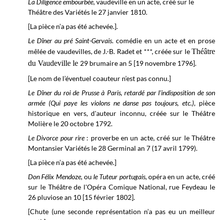
La Diligence embourbée
, vaudeville en un acte, créé sur le
Théâtre des Variétés le
27 janvier 1810.
[La pièce n’a pas été achevée.].
Le Dîner au pré Saint-Gervais
. comédie en un acte et en prose
mêlée de vaudevilles, de J.-B. Radet et ***, créée sur le
Théâtre
du Vaudeville le
29 brumaire an 5 [19 novembre 1796].
[Le nom de l’éventuel coauteur n’est pas connu.]
Le Dîner du roi de Prusse à Paris, retardé par l'indisposition de son
armée (Qui paye les violons ne danse pas toujours, etc.)
, pièce
historique en vers, d'auteur inconnu, créée sur le
Théâtre
Molière
le 20 octobre 1792.
Le Divorce pour rire
: proverbe en un acte, créé sur le
Théâtre
Montansier Variétés le
28 Germinal an 7 (17 avril 1799).
[La pièce n’a pas été achevée.]
Don Félix Mendoze,
ou
le Tuteur portugais
, opéra en un acte, créé
sur le
Théâtre de l'Opéra Comique National, rue Feydeau le
26 pluviose
an 10 [15 février 1802].
[Chute (une seconde représentation n’a pas eu un meilleur