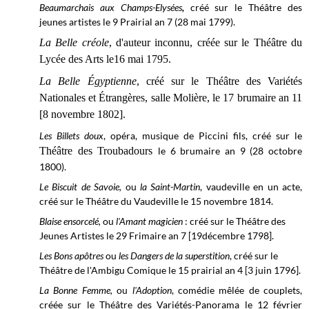
Beaumarchais aux Champs-Elysées
,
créé sur le Théâtre des
jeunes artistes le 9 Prairial an 7 (28 mai 1799).
La Belle créole
, d'auteur inconnu, créée sur le Théâtre du
Lycée des Arts le16 mai 1795.
La Belle Égyptienne
, créé sur le Théâtre des Variétés
Nationales et Étrangères, salle Molière, le 17 brumaire an 11
[8 novembre 1802].
Les Billets doux
, opéra, musique de Piccini fils, créé sur le
Théâtre des Troubadours
le 6 brumaire an 9 (28 octobre
1800).
Le Biscuit de Savoie,
ou
la Saint-Martin
, vaudeville en un acte,
créé sur le
Théâtre du Vaudeville le
15 novembre 1814.
Blaise ensorcelé,
ou
l'Amant magicien
: créé sur le Théâtre des
Jeunes Artistes le 29 Frimaire an 7 [19décembre 1798].
Les Bons apôtres
ou
les Dangers de la superstition
, créé sur le
Théâtre de l'Ambigu Comique
le 15 prairial an 4 [3 juin 1796].
La Bonne Femme,
ou
l'Adoption
, comédie mêlée de couplets,
créée sur le Théâtre des Variétés-Panorama le 12 février