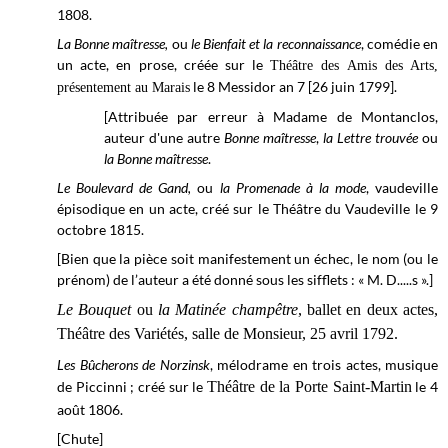
1808.
La Bonne maîtresse,
ou
le Bienfait et la reconnaissance
, comédie en
un acte, en prose, créée sur le
Théâtre des Amis des Arts,
le 8 Messidor an 7 [26 juin 1799].
présentement au Marais
[Attribuée par erreur à Madame de Montanclos,
auteur d'une autre
Bonne maîtresse
,
la Lettre trouvée
ou
la Bonne maîtresse
.
Le Boulevard de Gand,
ou
la Promenade à la mode
, vaudeville
épisodique en un acte, créé sur le
Théâtre du Vaudeville
le 9
octobre 1815.
[Bien que la pièce soit manifestement un échec, le nom (ou le
prénom) de l’auteur a été donné sous les sifflets : « M. D.....s ».]
Le Bouquet
ou
la Matinée champêtre
, ballet en deux actes,
Théâtre des Variétés, salle de Monsieur, 25 avril 1792.
Les Bûcherons de Norzinsk
, mélodrame en trois actes, musique
de Piccinni ; créé sur le
Théâtre de la Porte Saint-Martin
le 4
août 1806.
[Chute]