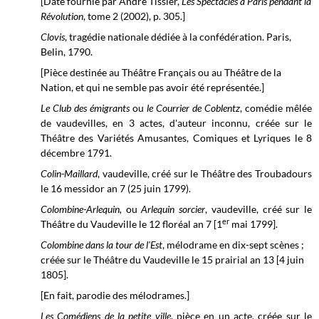
[Date fournie par André Tissier,
Les Spectacles à Paris pendant la
Révolution
, tome 2 (2002), p. 305.]
Clovis
, tragédie nationale dédiée à la confédération. Paris,
Belin, 1790.
[Pièce destinée au Théâtre Français ou au Théâtre de la
Nation, et qui ne semble pas avoir été représentée.]
Le Club des émigrants
ou
le Courrier de Coblentz
, comédie mêlée
de vaudevilles, en 3 actes, d'auteur inconnu, créée sur le
Théâtre des Variétés Amusantes, Comiques et Lyriques
le 8
décembre 1791.
Colin-Maillard
, vaudeville, créé sur le
Théâtre des Troubadours
le 16 messidor an 7 (25 juin 1799).
Colombine-Arlequin,
ou
Arlequin sorcier
, vaudeville, créé sur le
er
Théâtre du Vaudeville le 12 floréal an 7 [1
mai 1799].
Colombine dans la tour de l'Est
, mélodrame en dix-sept scènes ;
créée sur le
Théâtre du Vaudeville
le 15 prairial an 13 [4 juin
1805].
[En fait, parodie des mélodrames.]
Les Comédiens de la petite ville
, pièce en un acte, créée sur le