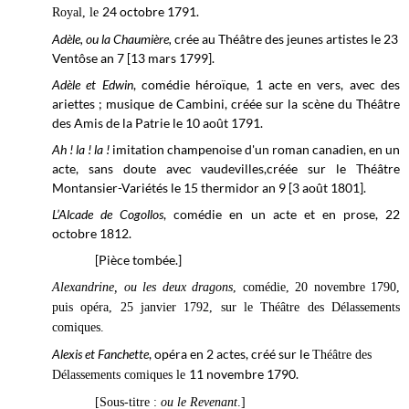
24 octobre 1791.
Royal, le
Adèle, ou la Chaumière,
crée au
Théâtre des jeunes artistes
le 23
Ventôse an 7 [13 mars 1799].
Adèle et Edwin
, comédie héroïque, 1 acte en vers, avec des
ariettes ; musique de Cambini, créée sur la scène du Théâtre
des Amis de la Patrie le 10 août 1791.
Ah ! la ! la !
imitation champenoise d'un roman canadien, en un
acte, sans doute avec vaudevilles,créée sur le
Théâtre
Montansier-Variétés
le 15 thermidor an 9 [3 août 1801].
L’Alcade de Cogollos
, comédie en un acte et en prose, 22
octobre 1812.
[Pièce tombée.]
Alexandrine, ou les deux dragons
, comédie, 20 novembre 1790,
puis opéra, 25 janvier 1792, sur le Théâtre des Délassements
comiques.
Alexis et Fanchette
, opéra en 2 actes, créé sur le
Théâtre des
11 novembre 1790.
Délassements comiques le
[Sous-titre :
ou le Revenant
.]