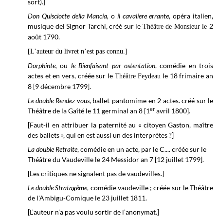
sort).]
Don Quisciotte della Mancia,
o
il cavaliere errante
, opéra italien,
musique del Signor Tarchi, créé sur le
2
Théâtre de Monsieur le
août 1790.
[L’auteur du livret n’est pas connu.]
Dorphinte,
ou
le Bienfaisant par ostentation
, comédie en trois
actes et en vers, créée sur le
le 18 frimaire an
Théâtre Feydeau
8 [9 décembre 1799].
Le double Rendez-vous
, ballet-pantomime en 2 actes. créé sur le
er
Théâtre de la Gaîté le
11 germinal
an 8 [1
avril 1800
].
[Faut-il en attribuer la paternité au « citoyen Gaston, maître
des ballets », qui en est aussi un des interprètes ?]
La double Retraite
, comédie en un acte, par le C.... créée sur le
Théâtre du Vaudeville
le 24 Messidor an 7 [12 juillet 1799].
[Les critiques ne signalent pas de vaudevilles.]
Le double Stratagême
, comédie vaudeville ; créée sur le
Théâtre
de l'Ambigu-Comique le
23 juillet
1811.
[L’auteur n’a pas voulu sortir de l’anonymat.]