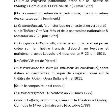
Le Cri de vengeance
, pantomime, créée sur le
Théâtre de
l'Ambigu-Comique le
11 Prairial an 7 [30 mai 1799].
[On ne connaît ni l’auteur de la pantomime, ni le compositeur
des cantates qui la terminent.]
Le Crime de Rastadt
, fait historique en un acte et en vers : créé
sur le
Théâtre Cité Variétés, et de la pantomime nationale le
8
Messidor an 7 [26 juin 1799].
La Critique de la Petite ville
, comédie en un acte et ne prose.
créée sur le
Théâtre français, d'abord rue Feydeau et
maintenant rue de Louvois
le 4 messidor an 9 [23 juin 1801].
[
La Petite Ville
est de Picard.]
La Destruction de Jérusalem (la Distruzione di Gerusalemme)
, opéra
italien en deux actes, musique de Zingarelli, créé sur le
théâtre de l’
le 4 mai 1811.
Odéon, Opera Buffa
[Seule le compositeur est connu.]
Les Deux cents francs
: 13 Ventôse an 7 [3 mars 1799].
Les deux Coffrets
, pantomime, créée sur le
Théâtre de l'Ambigu
Comique le
14 vendémiaire an 8 [6 octobre 1799].