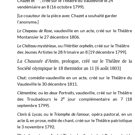
Chazet et ***, créé sur le
Théâtre du Vaudeville
le 24
vendémiaire an 8 (16 octobre 1799).
[Le coauteur de la pièce avec Chazet a souhaité garder
l’anonyme.]
Le Chapeau de Rose
, vaudeville en un acte, créé sur le Théâtre
Montansier le 27 décembre 1806.
Le Château mystérieux,
ou
l'Héritier orphelin,
créé sur le Théâtre
des Jeunes Artistes le
28 frimaire an 8 [19 décembre 1799].
La Chaussée d'Antin
, prologue, créé sur le Théâtre de la
Société olympique le 18 thermidor an 11 [6 août 1803]
Chut
; comédie-vaudeville en un acte, créé sur le Théâtre du
Vaudeville le 30 décembre 1811.
Clémentine,
ou
les deux Portraits
, vaudeville, créé sur le Théâtre
e
des Troubadours le 2
jour complémentaire an 7 (18
septembre 1799).
Cloris & Lycas,
ou
le Triomphe de l’amour
, opéra pastoral, en un
acte & en prose, mêlé de chant, créé sur le
Théâtre patriotique
le 3 novembre 1792.