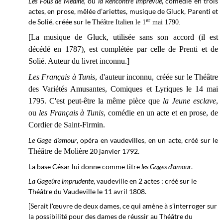
Les Fous de Médine,
ou
la Rencontre imprévue
, comédie en trois
actes, en prose, mêlée d’ariettes, musique de Gluck, Parenti et
er
de Solié, créée sur le
Théâtre Italien le 1
mai 1790.
[La musique de Gluck, utilisée sans son accord (il est
décédé en 1787), est complétée par celle de Prenti et de
Solié. Auteur du livret inconnu.]
Les Français à Tunis
, d'auteur inconnu, créée sur le Théâtre
des Variétés Amusantes, Comiques et Lyriques le 14 mai
1795. C'est peut-être la même pièce que
la Jeune esclave
,
ou
les Français à Tunis
, comédie en un acte et en prose, de
Cordier de Saint-Firmin.
Le Gage d'amour
, opéra en vaudevilles, en un acte, créé sur le
Théâtre de Molière
20 janvier 1792.
La base César lui donne comme titre
les Gages d'amour
.
La Gageûre imprudente
, vaudeville en 2 actes
; créé sur le
Théâtre du Vaudeville le
11 avril
1808.
[Serait l'œuvre de deux dames, ce qui amène à s’interroger sur
la possibilité pour des dames de réussir au Théâtre du