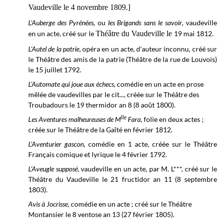
Vaudeville le 4 novembre 1809.]
L’Auberge des Pyrénées,
ou
les Brigands sans le savoir
, vaudeville
en un acte, créé sur le
Théâtre du Vaudeville le
19 mai 1812.
L'Autel de la patrie
, opéra en un acte, d'auteur inconnu, créé sur
le
Théâtre des amis de la patrie (Théâtre de la rue de Louvois)
le
15 juillet 1792.
L'Automate qui joue aux échecs
, comédie en un acte en prose
mêlée de vaudevilles par le cit..., créée sur le Théâtre des
Troubadours le 19 thermidor an 8 (8 août 1800).
lle
Les Aventures malheureuses de M
Fara
, folie en deux actes ;
créée sur le
Théâtre de la Gaîté en
février
1812.
L’Aventurier gascon
, comédie en 1 acte, créée sur le
Théâtre
Français comique et lyrique
le 4 février 1792.
L’Aveugle supposé
, vaudeville en un acte, par M. L***, créé sur le
Théâtre du Vaudeville le
21 fructidor an 11 (8 septembre
1803).
Avis à Jocrisse
, comédie en un acte ; créé sur le
Théâtre
Montansier le
8 ventose an 13 (27 février 1805).