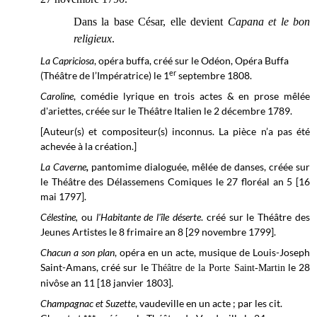
Dans la base César, elle devient
Capana et le bon
religieux
.
La Capriciosa
, opéra buffa, créé sur le
Odéon, Opéra Buffa
er
(Théâtre de l’Impératrice)
le 1
septembre 1808.
Caroline
, comédie lyrique en trois actes & en prose mêlée
d'ariettes, créée sur le Théâtre Italien le 2 décembre 1789.
[Auteur(s) et compositeur(s) inconnus. La pièce n’a pas été
achevée à la création.]
La Caverne
,
pantomime
dialoguée, mêlée de danses, créée sur
le Théâtre des Délassemens Comiques le 27 floréal an 5 [16
mai 1797].
Célestine,
ou
l'Habitante de l'île déserte
. créé sur le Théâtre des
Jeunes Artistes le 8 frimaire an 8 [29 novembre 1799].
Chacun a son plan
, opéra en un acte, musique de Louis-Joseph
Saint-Amans, créé sur le
le 28
Théâtre de la Porte Saint-Martin
nivôse
an 11 [18 janvier 1803].
Champagnac et Suzette
, vaudeville en un acte ; par les cit.