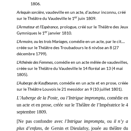
1806.
Arlequin sorcière
, vaudeville en un acte, d’auteur inconnu, créé
er
sur le Théâtre du Vaudeville le 1
juin 1809.
L’Armateur et l’Espérance
, prologue, créé sur le
Théâtre des Jeux
er
Gymniques
le 1
janvier 1810.
L'Armoire, ou les trois Mariages
, comédie en un acte, par le cit....
créée sur le
Théâtre des Troubadours
le 6 nivôse an 8 (27
décembre 1799).
L'Athénée des Femmes
, comédie en un acte mêlée de vaudevilles,
créée sur le Théâtre du Vaudeville le 14 floréal an 13 (4 mai
1805).
L’Auberge de Kaufbeuren
, comédie en un acte et en prose, créée
sur le
Théâtre Louvois le
21 messidor an 9 (10 juillet 1801).
L’Auberge de la Poste, ou l’Intrigue impromptu
, comédie en
un acte et en prose, créée sur le Théâtre de l’Impératrice le 4
septembre 1809.
[Ne pas confondre avec
l’Intrigue impromptu,
ou
il n’y a
plus d’enfans
, de Gersin et Dieulafoy, jouée au théâtre du