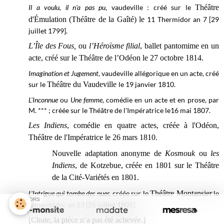
Il a voulu, il n'a pas pu
, vaudeville : créé sur le
Théâtre
d'Émulation (Théâtre de la Gaîté) le
11 Thermidor an 7 [29
juillet 1799].
L’Île des Fous,
ou
l’Héroïsme filial
, ballet pantomime en un
acte, créé sur le Théâtre de l’Odéon le 27 octobre 1814.
Imagination et Jugement
, vaudeville allégorique en un acte, créé
sur le
Théâtre du Vaudeville
le 19 janvier 1810.
L'Inconnue
ou
Une femme
, comédie en un acte et en prose, par
M. *** ; créée sur le Théâtre de l'Impératrice le16 mai 1807.
Les Indiens
, comédie en quatre actes, créée à l'Odéon,
Théâtre de l'Impératrice le 26 mars 1810.
Nouvelle adaptation anonyme de
Kosmouk
ou
les
Indiens
, de Kotzebue, créée en 1801 sur le Théâtre
de la Cité-Variétés en 1801.
L'Intrigue qui tombe des nues
, créée sur le
Théâtre Montansier
le
SPONSORS
6 thermidor an 13 [25 juillet 1805].
[Chute, la pièce n’a pas été achevée.]