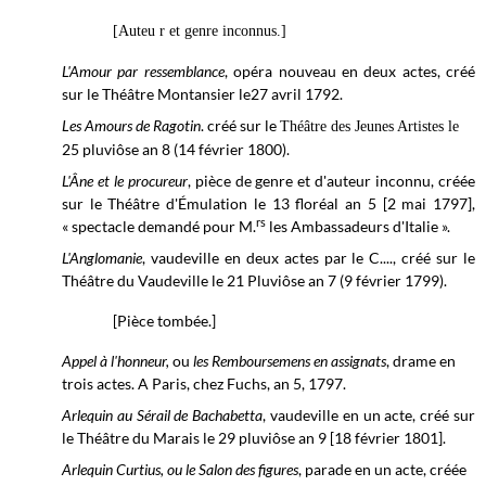
[Auteu r et genre inconnus.]
L'Amour par ressemblance
, opéra nouveau en deux actes, créé
sur le Théâtre Montansier le27 avril 1792.
Les Amours de Ragotin
. créé sur le
Théâtre des Jeunes Artistes le
25 pluviôse an 8 (14 février 1800).
L'Âne et le procureur
, pièce de genre et d'auteur inconnu, créée
sur le
Théâtre d'Émulation le
13 floréal an 5 [2 mai 1797],
rs
« spectacle demandé pour M.
les Ambassadeurs d'Italie ».
L'Anglomanie
, vaudeville en deux actes par le C...., créé sur le
Théâtre du Vaudeville
le 21 Pluviôse an 7 (9 février 1799).
[Pièce tombée.]
Appel à l'honneur,
ou
les Remboursemens en assignats
, drame en
trois actes. A Paris, chez Fuchs, an 5, 1797.
Arlequin au Sérail de Bachabetta
, vaudeville en un acte, créé sur
le Théâtre du Marais le 29 pluviôse an 9 [18 février 1801].
Arlequin Curtius, ou le Salon des figures
, parade en un acte, créée