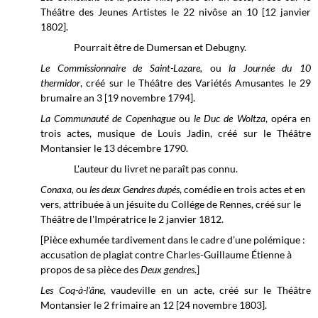
Théâtre des Jeunes Artistes le
22 nivôse an 10 [12 janvier
1802].
Pourrait être de Dumersan et Debugny.
Le Commissionnaire de Saint-Lazare,
ou
la Journée du 10
thermidor
, créé sur le Théâtre des Variétés Amusantes le 29
brumaire an 3 [19 novembre 1794].
La Communauté de Copenhague
ou
le Duc de Woltza
, opéra en
trois actes, musique de Louis Jadin, créé sur le
Théâtre
Montansier le
13 décembre 1790.
L'auteur du livret ne paraît pas connu.
Conaxa,
ou
les deux Gendres dupés
, comédie en trois actes et en
vers, attribuée à un jésuite du Collége de Rennes, créé sur le
Théâtre de l'Impératrice
le 2 janvier
1812.
[Pièce exhumée tardivement dans le cadre d’une polémique :
accusation de plagiat contre
Charles-Guillaume
Étienne à
propos de sa pièce des
Deux gendres
.]
Les Coq-à-l'âne
, vaudeville en un acte, créé sur le
Théâtre
Montansier
le 2 frimaire
an 12 [24 novembre 1803].