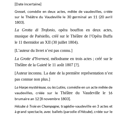
[Date incertaine]
Gresset
, comédie en deux actes,
mêlée de vaudevilles, créée
sur le Théâtre du Vaudeville le
30 germinal an 11 (20 avril
1803).
La Grotta di Trofonio
, opéra bouffon en deux actes,
musique de Paësiello, créé sur le
Théâtre de l’Opéra Buffa
le
11 thermidor an XII (30 juillet 1804).
[L’auteur du livret n’est pas connu.]
La Grotte d'Yvernest
, mélodrame en trois actes ; créé sur le
Théâtre de la Gaieté le 11 août 1807 [?].
[Auteur inconnu. La date de la première représentation n’est
pas connue non plus.]
La Harpe mystérieuse,
ou
les Lutins
, comédie en un acte mêlée de
vaudevilles, créée sur le
Théâtre du Vaudeville le
16
brumaire an 12 [8 novembre 1803].
Hécube à Troie en Champagne
, tragédie-vaudeville en 3 actes et
à grand spectacle, avec ballets (parodie d’
Hécube
), créée sur le