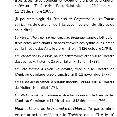
trois actes, avec combats et évolutions à pied et à cheval,
créée sur le
Théâtre de la Porte Saint-Martin
le 29 frimaire
an
12 [21 décembre 1803].
[Il pourrait s’agir du
Damoisel et Bergerette
, ou
la Femme
vindicative
, de Cuvelier de Trie, avec inversion du titre et du
sous-titre]
La Fête en l’honneur de Jean-Jacques Rousseau
, sans-culottide en
trois actes, avec chants, danses et exercices rythmiques, créée
sur le Théâtre des Arts le 5 brumaire an 3 [26 octobre 1794].
La Fête des bons vieillards
, ballet-pantomime, créé sur le Théâtre
des Jeunes Artistes, le 25 prairial an 7 [13 juin 1799].
La Fête foraine à Tivoli
. vaudeville, créé sur le
Théâtre de
l'Ambigu Comique le
20 brumaire
an 8 [11 novembre 1799].
La Feuille des bénéfice
s
, d'auteur inconnu, créée sur le
Théâtre
de Molière
1er juillet 1791.
La Fille Hussard
, pantomime en 4 actes, créée sur le
Théâtre de
l'Ambigu Comique
le 11 frimaire
an 8 [2 décembre 1799].
Filoli et Mioco
ou
le Triomphe de l'Humanité
, pantomime
en deux actes, créée sur le Théâtre de la Cité le 10