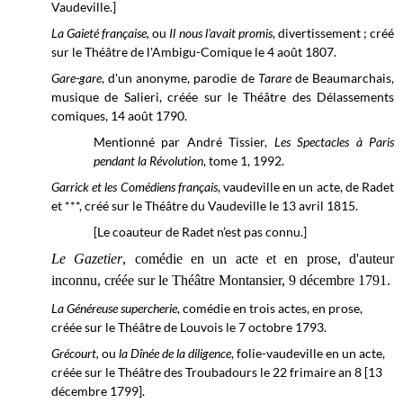
Vaudeville.]
La Gaieté française,
ou
Il nous l'avait promis
, divertissement ; créé
sur le Théâtre de l'Ambigu-Comique le 4 août
1807.
Gare-gare
, d'un anonyme, parodie de
Tarare
de Beaumarchais,
musique de Salieri, créée sur le Théâtre des Délassements
comiques, 14 août 1790.
Mentionné par André Tissier,
Les Spectacles à Paris
pendant la Révolution
, tome 1, 1992.
Garrick et les Comédiens français
, vaudeville en un acte, de Radet
et ***, créé sur le Théâtre du Vaudeville le 13 avril 1815.
[Le coauteur de Radet n’est pas connu.]
Le Gazetier
, comédie en un acte et en prose, d'auteur
inconnu, créée sur le
Théâtre Montansier,
9 décembre 1791.
La Généreuse supercherie
, comédie en trois actes, en prose,
créée sur le
Théâtre de Louvois
le 7 octobre 1793.
Grécourt,
ou
la Dînée de la diligence
, folie-vaudeville en un acte,
créée sur le
Théâtre des Troubadours le
22 frimaire an 8 [13
décembre 1799].