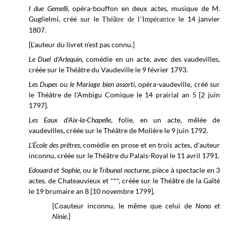
I due Gemelli
, opéra-bouffon en deux actes, musique de M.
Guglielmi, créé sur le
le 14 janvier
Théâtre de l’Impératrice
1807.
[L’auteur du livret n’est pas connu.]
Le Duel d'Arlequin
, comédie en un acte, avec des vaudevilles,
créée sur le
Théâtre du Vaudeville le
9 février 1793.
Les Dupes
ou
le Mariage bien assorti
, opéra-vaudeville, créé sur
le
Théâtre de l'Ambigu Comique
le 14 prairial an 5 [2 juin
1797].
Les Eaux d'Aix-la-Chapelle
, folie, en un acte, mêlée de
vaudevilles, créée sur le Théâtre de Molière le 9 juin 1792.
L'École des prêtres
, comédie en prose et en trois actes, d'auteur
inconnu, créée sur le
Théâtre du Palais-Royal le
11 avril 1791.
Edouard et Sophie,
ou
le Tribunal nocturne
, pièce à spectacle en 3
actes. de Chateauvieux et ***, créée sur le
Théâtre de la Gaîté
le 19 brumaire
an 8 [10 novembre 1799].
[Coauteur inconnu, le même que celui de
Nono et
Ninie
.]