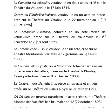
La Coquette par nécessité
, vaudeville en deux actes, créé sur le
Théâtre du Vaudeville
le 17 juin 1814.
Coraly, ou l’Orpheline indienne
, vaudeville en un acte en prose,
créé sur le
Théâtre du Vaudeville
le 22 messidor an 4 [10
juillet 1796].
Le Cordonnier Allemand
, comédie en un acte mêlée de
er
vaudevilles, créée sur le
Théâtre du Vaudeville
le 1
Fructidor an 6 (18 août 1798).
Le Cordonnier de S. Flour
, vaudeville en un acte, créé sur le
Théâtre Montansier-Variétés
le 17 germinal an 8 [7 avril
1800].
La Cour du Palais-Egalité,
ou
la Mascarade
, folie de carnaval en
un acte, mêlé de ballets, créée sur le Théâtre de l'Ambigu
Comique le 4 ventôse
an 8 [23 février 1800].
Le Couvent des Bénédictins
, pièce en un acte et en vers,
créée sur le Théâtre du Palais Royal le 21 février 1791.
Cri-Cri dans son ménage
, parade en un acte, créée sur le Théâtre
Montansier-Variétés le 6 brumaire
an 12 [29 octobre 1803].