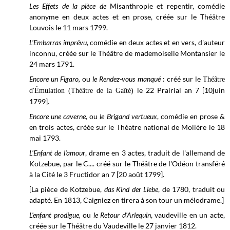
Les Effets de la pièce de
Misanthropie et repentir, comédie
anonyme en deux actes et en prose, créée sur le
Théâtre
Louvois
le 11 mars 1799.
L'Embarras imprévu
, comédie en deux actes et en vers, d'auteur
inconnu, créée sur le Théâtre de mademoiselle Montansier le
24 mars 1791.
Encore un Figaro,
ou
le Rendez-vous manqué
: créé sur le
Théâtre
le 22 Prairial an 7 [10juin
d'É
mulation (Théâtre de la Gaîté)
1799].
Encore une caverne,
ou
le Brigand vertueux
, comédie en prose &
en trois actes, créée sur le
Théatre national de Molière
le 18
mai 1793.
L'Enfant de l'amour
, drame en 3 actes, traduit de l'allemand de
Kotzebue, par le C.... créé sur le
Théâtre de l'Odéon transféré
à la Cité le
3 Fructidor an 7 [20 août 1799].
[La pièce de Kotzebue,
das Kind der Liebe
, de 1780, traduit ou
adapté. En 1813, Caigniez en tirera à son tour un mélodrame.]
L'enfant prodigue,
ou
le Retour d'Arlequin
, vaudeville en un acte,
créée sur le
Théâtre du Vaudeville le 27
janvier 1812.