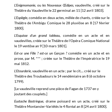
L’Enigmomanie,
ou
les Nouveaux Œdipes
, vaudeville, créé sur le
Théâtre du Vaudeville
le 22 germinal an 11 [12 avril 1803].
L'Espiègle
, comédie en deux actes, mêlée de chants, créée sur le
Théâtre de l'Ambigu Comique
le 28 pluviôse
an 8 [17 février
1800]
.
L'Esquisse d'un grand tableau
, comédie en un acte et en
vaudevilles, créée sur le
Théâtre de l'Opéra Comique National
le 19 ventôse an 9 [10-mars 1801].
Est-ce une Fille ? est-ce un Garçon ?
comédie en un acte et en
prose, par M. *** ; créée sur le
Théâtre de l'Impératrice
le 19
mai
1812.
L'Etourderie
, vaudeville en un acte ; par le cit.... créé sur le
Théâtre des Troubadours le 14 vendémiaire an 8 (6 octobre
1799).
[Le vaudeville reprend une pièce de Fagan de 1737 en y
joutant des couplets.]
Eustache Bastringue
, drame poissard en un acte, créé sur le
Théâtre Montansier-Variétés le 4 floréal an 8 [24 avril 1800].