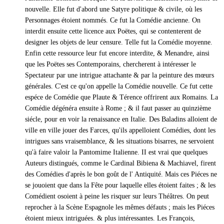
nouvelle. Elle fut d'abord une Satyre politique & civile, où les
Personnages étoient nommés. Ce fut la Comédie ancienne. On
interdit ensuite cette licence aux Poëtes, qui se contenterent de
designer les objets de leur censure. Telle fut la Comédie moyenne.
Enfin cette ressource leur fut encore interdite, & Menandre, ainsi
que les Poëtes ses Contemporains, chercherent à intéresser le
Spectateur par une intrigue attachante & par la peinture des mœurs
générales. C'est ce qu'on appelle la Comédie nouvelle. Ce fut cette
espéce de Comédie que Plaute & Térence offrirent aux Romains. La
Comédie dégénéra ensuite à Rome ; & il faut passer au quinzième
siécle, pour en voir la renaissance en Italie. Des Baladins alloient de
ville en ville jouer des Farces, qu'ils appelloient Comédies, dont les
intrigues sans vraisemblance, & les situations bisarres, ne servoient
qu'à faire valoir la Pantomime Italienne. II est vrai que quelques
Auteurs distingués, comme le Cardinal Bibiena & Machiavel, firent
des Comédies d'après le bon goût de l' Antiquité. Mais ces Piéces ne
se jouoient que dans la Fête pour laquelle elles étoient faites ; & les
Comédient osoient à peine les risquer sur leurs Théâtres. On peut
reprocher à la Scène Espagnole les mêmes défauts ; mais les Piéces
étoient mieux intriguées. & plus intéressantes. Les François,