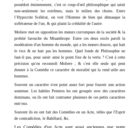
possédoit éminemment, c'est ce coup-d'œil philosophique qui saisit
non-seulement les extrêmes, mais le milieu des choies. Entre
l’Hypocrite Scélérat, on voit l'Homme de bien qui démasque la
scélératesse de l'un, & qui plaint la crédulité de l'autre.
Moliere met en opposition les mœurs corrompues de la société & la
probité farouche du Misanthrope. Entre ces deux excès paroît la
modération d'un homme du monde, qui a les mœurs douces, qui hait
le vice & ne hait pas les hommes. Quel fonds de Philosophie ne
faut-il pas, pour saisir ainsi le point fixe de la vertu ? C'est à cette
précision qu'on reconnoît Moliere ; & c'est elle seule qui peut
donner à la Comédie ce caractère de moralité qui la rend utile aux
hommes.
Souvent un caractère n'est point assez fort pour fournir une action
soutenue. Les habiles Peintres les ont groupés avec des caractères
dominans, ou ils ont fait contraster plusieurs de ces petits caractères
entr'eux.
Souvent ils en ont fait des Comédies en un Acte, telles que l'Esprit
de contradiction, le Babillard, &c.
Les Comédies d'un Acte sont aussi anciennes que notre