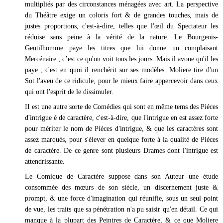
multipliés par des circonstances ménagées avec art. La perspective
du Théâtre exige un coloris fort & de grandes touches, mais de
justes proportions, c'est-à-dire, telles que l'œil du Spectateur les
réduise sans peine à la vérité de la nature. Le Bourgeois-
Gentilhomme paye les titres que lui donne un complaisant
Mercénaire ; c’est ce qu'on voit tous les jours. Mais il avoue qu'il les
paye ; c'est en quoi il renchérit sur ses modèles. Moliere tire d'un
Sot l'aveu de ce ridicule, pour le mieux faire appercevoir dans ceux
qui ont l'esprit de le dissimuler.
II est une autre sorte de Comédies qui sont en même tems des Piéces
d'intrigue é de caractère, c'est-à-dire, que l'intrigue en est assez forte
pour mériter le nom de Piéces d'intrigue, & que les caractères sont
assez marqués, pour s'élever en quelque forte à la qualité de Piéces
de caractère. De ce genre sont plusieurs Drames dont l'intrigue est
attendrissante.
Le Comique de Caractère suppose dans son Auteur une étude
consommée des mœurs de son siécle, un discernement juste &
prompt, & une force d'imagination qui réunifie, sous un seul point
de vue, les traits que sa pénétration n'a pu saisir qu'en détail. Ce qui
manque à la plupart des Peintres de Caractère, & ce que Moliere