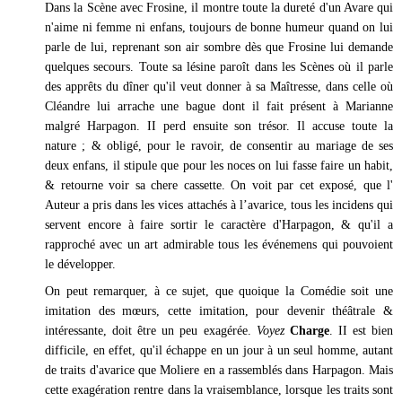
Dans la Scène avec Frosine, il montre toute la dureté d'un Avare qui
n'aime ni femme ni enfans, toujours de bonne humeur quand on lui
parle de lui, reprenant son air sombre dès que Frosine lui demande
quelques secours. Toute sa lésine paroît dans les Scènes où il parle
des apprêts du dîner qu'il veut donner à sa Maîtresse, dans celle où
Cléandre lui arrache une bague dont il fait présent à Marianne
malgré Harpagon. II perd ensuite son trésor. Il accuse toute la
nature ; & obligé, pour le ravoir, de consentir au mariage de ses
deux enfans, il stipule que pour les noces on lui fasse faire un habit,
& retourne voir sa chere cassette. On voit par cet exposé, que l'
Auteur a pris dans les vices attachés à l’avarice, tous les incidens qui
servent encore à faire sortir le caractère d'Harpagon, & qu'il a
rapproché avec un art admirable tous les événemens qui pouvoient
le développer.
On peut remarquer, à ce sujet, que quoique la Comédie soit une
imitation des mœurs, cette imitation, pour devenir théâtrale &
intéressante, doit être un peu exagérée.
Voyez
Charge
. II est bien
difficile, en effet, qu'il échappe en un jour à un seul homme, autant
de traits d'avarice que Moliere en a rassemblés dans Harpagon. Mais
cette exagération rentre dans la vraisemblance, lorsque les traits sont