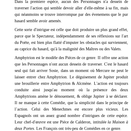
Dans la premiere espèce, aucun des Personnages n'a dessein de
traverser l'action qui semble devoir aller d'elle-même à sa fin, mais
qui néanmoins se trouve interrompue par des évenemens que le pur
hasard semble avoir amenés.
Cette sorte d'intrigue est celle que doit produire un plus grand effet,
parce que le Spectateur, indépendamment de ses réflexions sur l'art
du Poëte, est bien plus flatté d'imputer les obstacles qui surviennent,
au caprice du hasard, qu'à la malignité des Maîtres ou des Valets.
Amphytrion est le modèle des Piéces de ce genre. II offre une action
que les Personnages n'ont aucun dessein de traverser. C'est le hasard
seul qui fait arriver Sosie, dans un moment où Mercure ne peut le
laisser entrer chez Amphytrion. Le déguisement de Jupiter produit
une brouillerie entre Amphytrion & Alcmène. L'action est toujours
conduite ainsi jusqu'au moment où la présence des deux
Amphytrions amène le dénouement, & oblige Jupiter à se déclarer.
Il ne manque à cette Comédie, que la simplicité dans le principe de
l’action. Celui des Menechmes est encore plus vicieux. Les
Espagnols ont un assez grand nombre d'intrigues de cette espéce.
Leur chef-d'œuvre est une Piéce de Calderon, intitulée
la Maison à
deux Portes
. Les François ont très-peu de Comédies en ce genre.