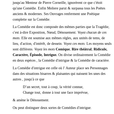
jusqu'au Menteur de Pierre Corneille, ignorèrent ce que c'étoit
qu'une Comédie. Enfin Moliere parut & surpassa tous les Poëtes
anciens & modernes. Ses Ouvrages renferment une Poétique
complette sur la Comédie.
La Comédie est donc composée des mêmes parties que la Tragédie,
c'est à-dire Exposition, Nœud, Dénouement.
Voyez chacun de ces
mots
. Elle est soumise aux mêmes régles, aux unités de tems, de
lieu, d'action, d'intérêt, de dessein.
Voyez ces mots
. Les moyens seuls
sont différens.
Voyez les mots
Comique
,
Rire théâtral
,
Ridicule,
Caractère,
Épisode,
Intrigue.
On divise ordinairement la Comédie
en deux espèces , la Comédie d'intrigue & la Comédie de caractère.
La Comédie d'intrigue est celle où l' Auteur place ses Personnages
dans des situations bisarres & plaisantes qui naissent les unes des
autres , jusqu'à ce que
D’un secret, tout à coup, la vérité connue,
Change tout, donne à tout une face imprévue,
& amène le Dénouement.
Ou peut distinguer deux sortes de Comédies d'intrigue.