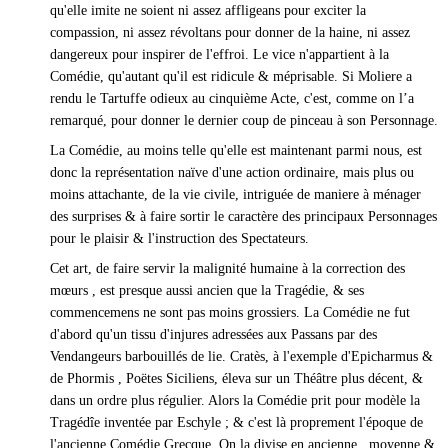
qu'elle imite ne soient ni assez affligeans pour exciter la
compassion, ni assez révoltans pour donner de la haine, ni assez
dangereux pour inspirer de l'effroi. Le vice n'appartient à la
Comédie, qu'autant qu'il est ridicule & méprisable. Si Moliere a
rendu le Tartuffe odieux au cinquième Acte, c'est, comme on l’a
remarqué, pour donner le dernier coup de pinceau à son Personnage.
La Comédie, au moins telle qu'elle est maintenant parmi nous, est
donc la représentation naïve d'une action ordinaire, mais plus ou
moins attachante, de la vie civile, intriguée de maniere à ménager
des surprises & à faire sortir le caractère des principaux Personnages
pour le plaisir & l'instruction des Spectateurs.
Cet art, de faire servir la malignité humaine à la correction des
mœurs , est presque aussi ancien que la Tragédie, & ses
commencemens ne sont pas moins grossiers. La Comédie ne fut
d'abord qu'un tissu d'injures adressées aux Passans par des
Vendangeurs barbouillés de lie. Cratès, à l'exemple d'Epicharmus &
de Phormis , Poëtes Siciliens, éleva sur un Théâtre plus décent, &
dans un ordre plus régulier. Alors la Comédie prit pour modèle la
Tragédîe inventée par Eschyle ; & c'est là proprement l'époque de
l'ancienne Comédie Grecque. On la divise en ancienne , moyenne &