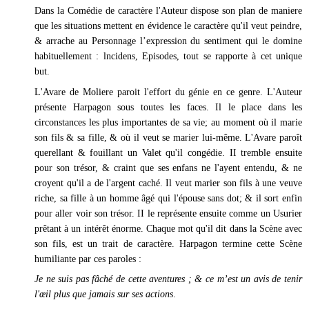
Dans la Comédie de caractère l'Auteur dispose son plan de maniere
que les situations mettent en évidence le caractère qu'il veut peindre,
& arrache au Personnage l’expression du sentiment qui le domine
habituellement : lncidens, Episodes, tout se rapporte à cet unique
but.
L'Avare de Moliere paroit l'effort du génie en ce genre. L'Auteur
présente Harpagon sous toutes les faces. Il le place dans les
circonstances les plus importantes de sa vie; au moment où il marie
son fils & sa fille, & où il veut se marier lui-même. L'Avare paroît
querellant & fouillant un Valet qu'il congédie. II tremble ensuite
pour son trésor, & craint que ses enfans ne l'ayent entendu, & ne
croyent qu'il a de l'argent caché. Il veut marier son fils à une veuve
riche, sa fille à un homme âgé qui l'épouse sans dot; & il sort enfin
pour aller voir son trésor. II le représente ensuite comme un Usurier
prêtant à un intérêt énorme. Chaque mot qu'il dit dans la Scène avec
son fils, est un trait de caractère. Harpagon termine cette Scène
humiliante par ces paroles :
Je ne suis pas fâché de cette aventures ; & ce m’est un avis de tenir
l'œil plus que jamais sur ses actions
.