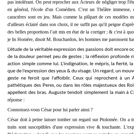
pas intolérant. On peut reprocher aux Acteurs de négliger trop l'ét
en général, l'école d'un Comédien. C'est un Théâtre immense, où
caractères sont en jeu. Mais comme la plûpart de ces modèles ma
d'ailleurs éclairé dans son choix, il ne suffit pas qu'il peigne d'apr
des belles proportions l’ait mis en état de la corriger ; & c'est à q
je lis Homère, disoit M. Bouchardon, les hommes me paroissent hau
L'étude de la véritable expression des passions doit encore
de la douleur permet peu de gestes ; la réflexion profonde 
action simple comme lui. L'indignation, le mépris, la fierté, 
que de l'expression des yeux & du visage. Un regard, un mouvem
geste ne feroit que l'affoiblir. Ceux qui reprochent à un 
pathétiques des Peres, ou dans les rôles majestueux des Rois,
appellent des bras. Auguste tendoit simplement la main à Ci
réponse :
Connoissez-vous César pour lui parler ainsi ?
César doit à peine laisser tomber un regard sur Ptolomée. On a t
traits sont susceptibles d'une expression vive & touchante. L'e