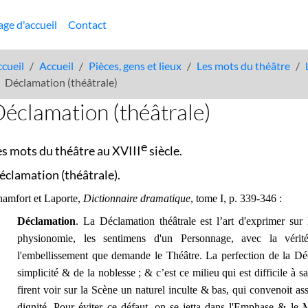
age d'accueil
Contact
cueil
Accueil
Pièces, gens et lieux
Les mots du théâtre
Déclamation (théâtrale)
éclamation (théâtrale)
e
es mots du théâtre au XVIII
siècle.
éclamation (théâtrale).
amfort et Laporte,
Dictionnaire dramatique
, tome I, p. 339-346 :
Déclamation
. La Déclamation théâtrale est l’art d'exprimer sur l
physionomie, les sentimens d'un Personnage, avec la vérité
l'embellissement que demande le Théâtre. La perfection de la Déc
simplicité & de la noblesse ; & c’est ce milieu qui est difficile à s
firent voir sur la Scène un naturel inculte & bas, qui convenoit a
dignité. Pour éviter ce défaut, on se jetta dans l'Emphase & le 