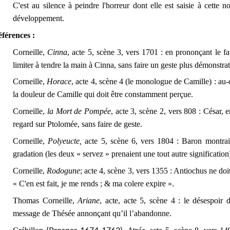
C'est au silence à peindre l'horreur dont elle est saisie à cette 
développement.
férences :
Corneille,
Cinna
, acte 5, scène 3, vers 1701 : en prononçant le 
limiter à tendre la main à Cinna, sans faire un geste plus démonstrat
Corneille,
Horace
, acte 4, scène 4 (le monologue de Camille) : au-
la douleur de Camille qui doit être constamment perçue.
Corneille,
la Mort de Pompée
, acte 3, scène 2, vers 808 : César, e
regard sur Ptolomée, sans faire de geste.
Corneille,
Polyeucte,
acte 5, scène 6, vers 1804 : Baron montrai
gradation (les deux « servez » prenaient une tout autre signification
Corneille,
Rodogune
; acte 4, scène 3, vers 1355 : Antiochus ne doi
« C'en est fait, je me rends ; & ma colere expire ».
Thomas Corneille,
Ariane
, acte, acte 5, scène 4 : le désespoir 
message de Thésée annonçant qu’il l’abandonne.
(Prosper, 1674-1762)