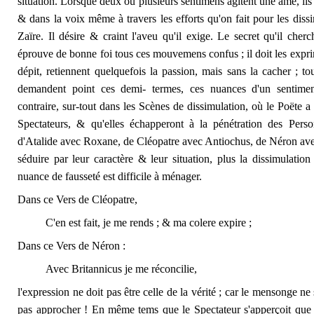
situation. Lorsque deux ou plusieurs sentimens agitent une ame, ils
& dans la voix même à travers les efforts qu'on fait pour les diss
Zaïre. Il désire & craint l'aveu qu'il exige. Le secret qu'il cher
éprouve de bonne foi tous ces mouvemens confus ; il doit les exprim
dépit, retiennent quelquefois la passion, mais sans la cacher ; to
demandent point ces demi- termes, ces nuances d'un sentiment
contraire, sur-tout dans les Scènes de dissimulation, où le Poëte 
Spectateurs, & qu'elles échapperont à la pénétration des Person
d'Atalide avec Roxane, de Cléopatre avec Antiochus, de Néron avec 
séduire par leur caractère & leur situation, plus la dissimulation
nuance de fausseté est difficile à ménager.
Dans ce Vers de Cléopatre,
C'en est fait, je me rends ; & ma colere expire ;
Dans ce Vers de Néron :
Avec Britannicus je me réconcilie,
l'expression ne doit pas être celle de la vérité ; car le mensonge ne
pas approcher ! En même tems que le Spectateur s'apperçoit que 