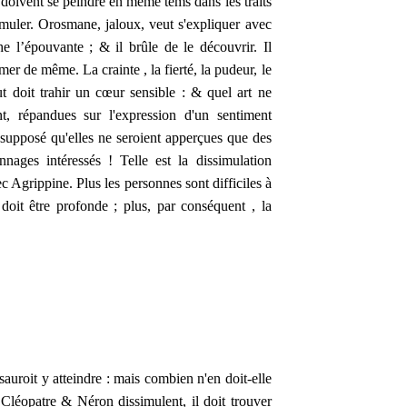
 doivent se peindre en même tems dans les traits
imuler. Orosmane, jaloux, veut s'expliquer avec
che l’épouvante ; & il brûle de le découvrir. Il
er de même. La crainte , la fierté, la pudeur, le
ut doit trahir un cœur sensible : & quel art ne
, répandues sur l'expression d'un sentiment
a supposé qu'elles ne seroient apperçues que des
nages intéressés ! Telle est la dissimulation
Agrippine. Plus les personnes sont difficiles à
 doit être profonde ; plus, par conséquent , la
 sauroit y atteindre : mais combien n'en doit-elle
Cléopatre & Néron dissimulent, il doit trouver