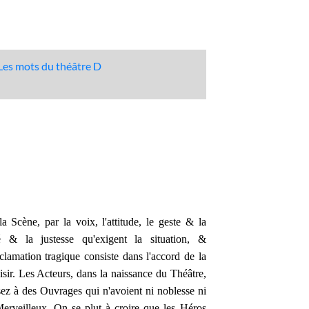
Les mots du théâtre D
a Scène, par la voix, l'attitude, le geste & la
 & la justesse qu'exigent la situation, &
lamation tragique consiste dans l'accord de la
aisir. Les Acteurs, dans la naissance du Théâtre,
ssez à des Ouvrages qui n'avoient ni noblesse ni
Merveilleux. On se plut à croire que les Héros