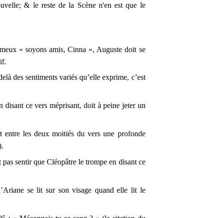
nouvelle; & le reste de la Scène n'en est que le
fameux « soyons amis, Cinna », Auguste doit se
if.
delà des sentiments variés qu’elle exprime, c’est
n disant ce vers méprisant, doit à peine jeter un
t entre les deux moitiés du vers une profonde
).
t pas sentir que Cléopâtre le trompe en disant ce
d’Ariane se lit sur son visage quand elle lit le