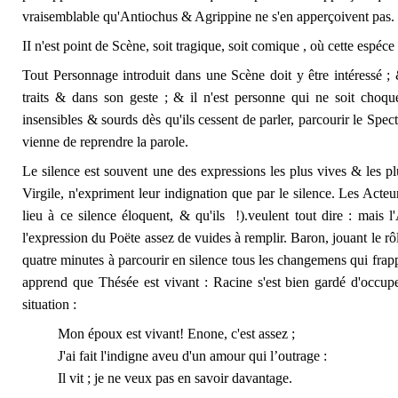
vraisemblable qu'Antiochus & Agrippine ne s'en apperçoivent pas.
II n'est point de Scène, soit tragique, soit comique , où cette espéce
Tout Personnage introduit dans une Scène doit y être intéressé ; 
traits & dans son geste ; & il n'est personne qui ne soit choqu
insensibles & sourds dès qu'ils cessent de parler, parcourir le Spect
vienne de reprendre la parole.
Le silence est souvent une des expressions les plus vives & les 
Virgile, n'expriment leur indignation que par le silence. Les Acte
lieu à ce silence éloquent, & qu'ils !).veulent tout dire : mais 
l'expression du Poëte assez de vuides à remplir. Baron, jouant le r
quatre minutes à parcourir en silence tous les changemens qui frap
apprend que Thésée est vivant : Racine s'est bien gardé d'occup
situation :
Mon époux est vivant! Enone, c'est assez ;
J'ai fait l'indigne aveu d'un amour qui l’outrage :
Il vit ; je ne veux pas en savoir davantage.