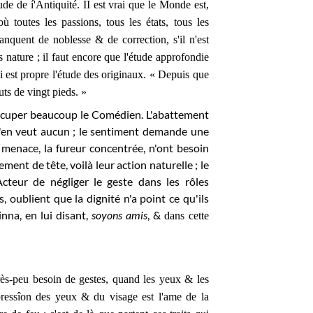
ude de í'Antiquité. II est vrai que le Monde est,
 toutes les passions, tous les états, tous les
nquent de noblesse & de correction, s'il n'est
ès nature ; il faut encore que l'étude approfondie
uoi est propre l'étude des originaux. « Depuis que
ts de vingt pieds. »
 occuper beaucoup le Comédien. L'abattement
n'en veut aucun ; le sentiment demande une
la menace, la fureur concentrée, n'ont besoin
ent de tête, voilà leur action naturelle ; le
Acteur de négliger le geste dans les rôles
 oublient que la dignité n'a point ce qu'ils
nna, en lui disant,
soyons amis
, &
dans cette
rès-peu besoin de gestes, quand les yeux & les
xpressîon des yeux & du visage est l'ame de la