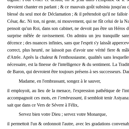
devoient chanter en parlant ; & ce mauvais goût subsista jusqu'au cé
blessé du seul mot de Déclamation ; & il prétendoit qu'il ne falloir q
César, &c. Ni ton, ni geste, ni mouvement, qui ne fût celui de la Nat
pensoit qu'un Roi, dans son cabinet, ne devoit pas être un Héros
surprise mêlée de ravissement. On admira un jeu tranquille san
décence ; des nuances infinies, sans que l'esprit s'y laissât apperce
correct, plus heurté, ne laissoit pas d'avoir une vérité fiere & m
d'Atrée. Après la chaleur & l'enthousiasme, qualités sans lesquelles 
nécessaire, est la finesse de l'intelligence & du sentiment. La Trad
de Baron, qui devroient être toujours présens à ses successeurs. D
Madame, en l'embrassant, songez à le sauver,
il employoit, au lieu de la menace, l'expression pathétique de l'in
accompagnoit ces mots,
en l’embrassant
, il sembloit tenir Astyan
sait que dans ce Vers de Sévere à Félix,
Servez bien votre Dieu ; servez votre Monarque,
il permettoit l'un & ordonnoit l'autre, avec les gradations convenab