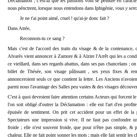
Déclamation ; c'est-là que les passions vont se peindre en caractèr
nous pénctrent, lorsque nous entendons dans Iphigénie,
vous y sere
Je ne t'ai point aimé, cruel ! qu'ai-je donc fait ?
Dans Atrée,
Reconnois-tu ce sang ?
Mais c'est de l'accord des traits du visage & de la contenance, 
Alvarès vient annoncer à Zamore & à Alzire l'Arrêt qui les a condam
ce vieillard, dans ses regards abattus, dans ses pas chancelans ; on 
billet de Thésée, son visage pâlissant , ses yeux fixes & re
annonceroient seuls ce que contient la lettre. Les Anciens n'avoien
parmi nous l'avantage des Salles peu vastes & des visages découver
C'est à quoi devroient faire attention certains Acteurs qui forcent l
l'on soit obligé d'outrer la Déclamation : elle eut l'art d'en prof
épuisée de sentiment. On prit cet accident pour un effet de la 
Spectateurs une impression si vive. II ne faut pas confondre
froide ; elle n'est souvent froide, que pour n'être pas simple, & p
chaleur. Elle ne fait point sonner les mots ; mais elle fait sentir le