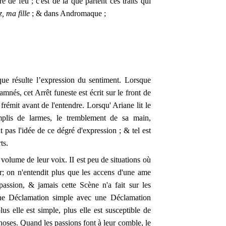
e de feu ; c'est de là que partent ces traits qui
z, ma fille
; & dans Andromaque ;
que résulte l’expression du sentiment. Lorsque
nés, cet Arrêt funeste est écrit sur le front de
frémit avant de l'entendre. Lorsqu' Ariane lit le
mplis de larmes, le tremblement de sa main,
t pas l'idée de ce dégré d'expression ; & tel est
ts.
e volume de leur voix. II est peu de situations où
iter; on n'entendit plus que les accens d'une ame
passion, & jamais cette Scène n'a fait sur les
 une Déclamation simple avec une Déclamation
lus elle est simple, plus elle est susceptible de
s choses. Quand les passions font à leur comble, le