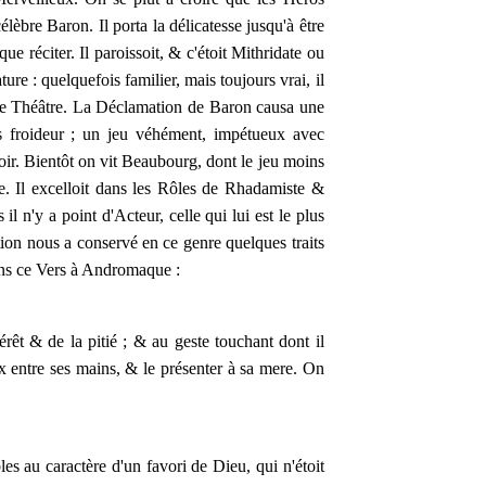
lèbre Baron. Il porta la délicatesse jusqu'à être
ue réciter. Il paroissoit, & c'étoit Mithridate ou
ure : quelquefois familier, mais toujours vrai, il
 de Théâtre. La Déclamation de Baron causa une
s froideur ; un jeu véhément, impétueux avec
voir. Bientôt on vit Beaubourg, dont le jeu moins
âle. Il excelloit dans les Rôles de Rhadamiste &
il n'y a point d'Acteur, celle qui lui est le plus
ition nous a conservé en ce genre quelques traits
ans ce Vers à Andromaque :
térêt & de la pitié ; & au geste touchant dont il
ax entre ses mains, & le présenter à sa mere. On
les au caractère d'un favori de Dieu, qui n'étoit