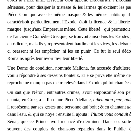
sérieuses, pour dissiper la tristesse & les larmes qu'excitent les p
Piéce Comique avec le même masque & les mêmes habits qu'il a
caractérisoit particulièrement l'Exode, étoit la licence & la libert
masque, jusqu'aux Empereurs même. Cette liberté , qui permettoit 
de l'ancienne Comédie Grecque, se trouvoit ainsi dans les Exodes ;
en ridicule, mais ils y représentoient hardiment les vices, les déb
ci osassent ni les empêcher, ni les en punir. Ce fut le seul d
Romains après leur avoir ravi leur liberté.
Une Dame de condition, nommée Mallona, fut accusée d'adultere pa
voulu répondre à ses desseins honteux. Elle se priva elle-même de 
reproche ne manqua pas d'être relevé dans l'Exode qui fut chantée à
On sait que Néron, entr'autres crimes, avoit empoisonné son p
chanta, en Grec, à la fin d'une Piéce Atellane,
adieu mon pere, ad
il représenta par ses gestes une personne qui boit ; & en chantant
a
dans l'eau, & qui se noye : ensuite il ajouta :
Pluton vous conduit 
Sénat, que ce Prince avoit menacé d'exterminer. Dans ces sorte
souvent des couplets de chansons répandus dans le Public, d