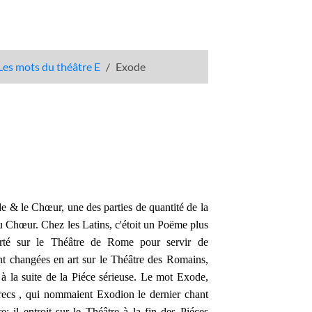
Les mots du théâtre E
Exode
de & le Chœur, une des parties de quantité de la
 du Chœur. Chez les Latins, c'étoit un Poëme plus
té sur le Théâtre de Rome pour servir de
tant changées en art sur le Théâtre des Romains,
à la suite de la Piéce sérieuse. Le mot Exode,
Grecs , qui nommaient Exodion le dernier chant
re; il entroit sur le Théâtre à la fin des Piéces