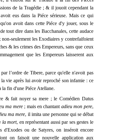
assions de la Tragédie ; & il jouoit cependant la
voit eus dans la Piéce sérieuse. Mais ce qui
é qu'on avoit dans cette Piéce d'y jouer, sous le
de tout dire dans les Bacchanales, cette audace
 non-seulement les Exodiaires y contrefaifoient
auches & les crimes des Empereurs, sans que ceux
édommagement que les Empereurs laisserent aux
r l’ordre de Tibere, parce qu'elle n'avoit pas
la vie après lui avoir reproché son infamie : ce
 la fin d'une Piéce Atellane.
ere & fait noyer sa mere ; le Comédien Datus
ieu ma mere
; mais en chantant
adieu mon pere
,
dieu ma mere
, il imita une personne qui se débat
à la mort
, en représentant aussi par ses gestes le
s d'Exodes ou de Satyres, on inséroit encore
ont on faisoit une nouvelle application aux