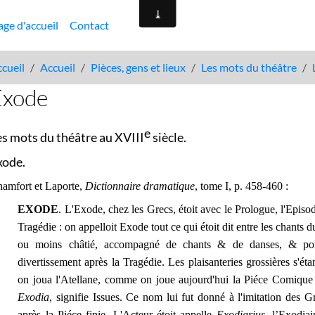
age d'accueil
Contact
cueil
Accueil
Pièces, gens et lieux
Les mots du théâtre
Exode
e
es mots du théâtre au XVIII
siècle.
xode.
amfort et Laporte,
Dictionnaire dramatique
, tome I, p. 458-460 :
EXODE
. L'Exode, chez les Grecs, étoit avec le Prologue, l'Episo
Tragédie : on appelloit Exode tout ce qui étoit dit entre les chants
ou moins châtié, accompagné de chants & de danses, & por
divertissement après la Tragédie. Les plaisanteries grossières s'é
on joua l'Atellane, comme on joue aujourd'hui la Piéce Comique 
Exodia
, signifie Issues. Ce nom lui fut donné à l'imitation des 
après la Piéce finie. L'Acteur étoit appelle
Exodiarius
, l’Exodiai