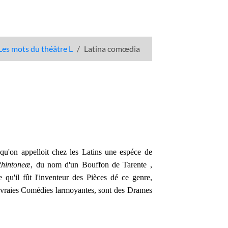
Les mots du théâtre L
Latina comœdia
i qu'on appelloit chez les Latins une espéce de
hintoneæ
, du nom d'un Bouffon de Tarente ,
u'il fût l'inventeur des Pièces dé ce genre,
e vraies Comédies larmoyantes, sont des Drames