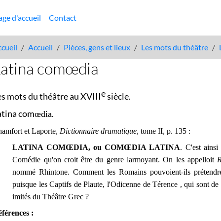
age d'accueil
Contact
cueil
Accueil
Pièces, gens et lieux
Les mots du théâtre
Latina comœdia
e
es mots du théâtre au XVIII
siècle.
atina com
.
œ
dia
amfort et Laporte,
Dictionnaire dramatique
, tome II, p. 135 :
LATINA COMŒDIA, ou COMŒDIA LATINA
. C'est ains
Comédie qu'on croit être du genre larmoyant. On les appelloit
R
nommé Rhintone. Comment les Romains pouvoient-ils prétendre q
puisque les Captifs de Plaute, l'Odicenne de Térence , qui sont d
imités du Théâtre Grec ?
férences :