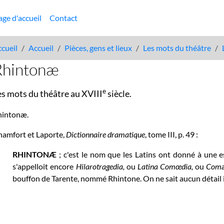
age d'accueil
Contact
cueil
Accueil
Pièces, gens et lieux
Les mots du théâtre
Rhintonæ
e
es mots du théâtre au XVIII
siècle.
hintonæ.
amfort et Laporte,
Dictionnaire dramatique
, tome III, p. 49 :
RHINTONÆ
; c'est le nom que les Latins ont donné à une
s'appelloit encore
Hilarotragedia,
ou
Latina Comœdia,
ou
Comæ
bouffon de Tarente, nommé Rhintone. On ne sait aucun détail 