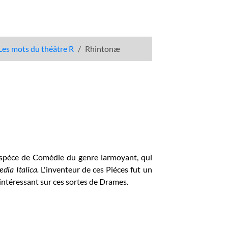
Les mots du théâtre R
Rhintonæ
 espéce de Comédie du genre larmoyant, qui
dia Italica.
L'inventeur de ces Piéces fut un
intéressant sur ces sortes de Drames.