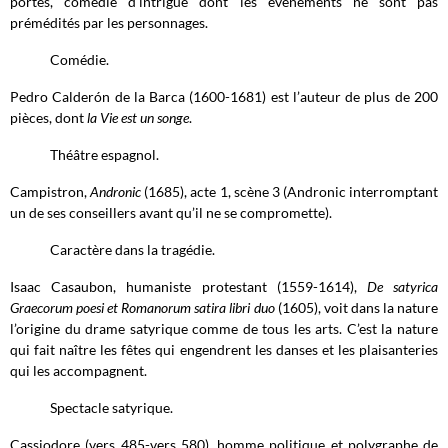
portes, comédie d’intrigue dont les événements ne sont pas
prémédités par les personnages.
Comédie.
Pedro Calderón de la Barca (1600-1681) est l’auteur de plus de 200
pièces, dont
la Vie est un songe
.
Théâtre espagnol.
Campistron,
Andronic
(1685), acte 1, scène 3 (Andronic interromptant
un de ses conseillers avant qu’il ne se compromette).
Caractère dans la tragédie.
Isaac Casaubon, humaniste protestant (1559-1614),
De satyrica
Graecorum poesi et Romanorum satira libri duo
(1605), voit dans la nature
l’origine du drame satyrique comme de tous les arts. C’est la nature
qui fait naître les fêtes qui engendrent les danses et les plaisanteries
qui les accompagnent.
Spectacle satyrique.
Cassiodore (vers 485-vers 580), homme politique et polygraphe de