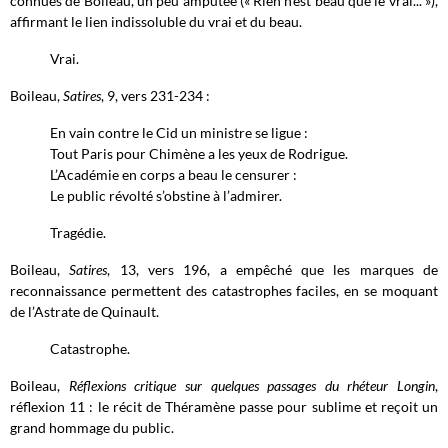
connues de Boileau, un peu amputée (« Rien n’est beau que le vrai... »),
affirmant le lien indissoluble du vrai et du beau.
Vrai.
Boileau,
Satires
, 9, vers 231-234 :
En vain contre le Cid un ministre se ligue :
Tout Paris pour Chimène a les yeux de Rodrigue.
L’Académie en corps a beau le censurer :
Le public révolté s’obstine à l’admirer.
Tragédie.
Boileau,
Satires
, 13, vers 196, a empêché que les marques de
reconnaissance permettent des catastrophes faciles, en se moquant
de l’Astrate de Quinault.
Catastrophe.
Boileau,
Réflexions critique sur quelques passages du rhéteur Longin
,
réflexion 11 : le récit de Théramène passe pour sublime et reçoit un
grand hommage du public.