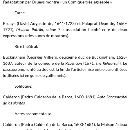
l’adaptation par Brueys montre « un Comique très-agréable ».
Farce.
Bruays (David Augustin de, 1641-1723) et Palaprat (Jean de, 1650-
1721),
l’Avocat Patelin
, scène 7 : association incohérente de deux
expressions « des aunes de moutons).
Rire théâtral.
Buckingham (Georges Villiers, deuxième duc de Buckingham, 1628-
1687, auteur de la comédie de
la Répétition
(1671,
the Rehearsal
)). Le
passage emprunté au duc est la fin de l’article mise entre parenthèses
(utilisées ici en guise de guillemets).
Soliloque.
Calderon (Pedro Calderón de la Barca, 1600-1681),
Auto Sacramental
de las plantas
.
Actes sacramentaux.
Calderon (Pedro Calderón de la Barca, 1600-1681), la Maison à deux