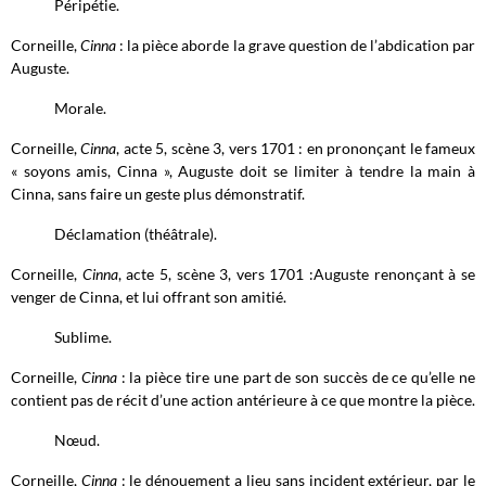
Péripétie.
Corneille,
Cinna
: la pièce aborde la grave question de l’abdication par
Auguste.
Morale.
Corneille,
Cinna
, acte 5, scène 3, vers 1701 : en prononçant le fameux
« soyons amis, Cinna », Auguste doit se limiter à tendre la main à
Cinna, sans faire un geste plus démonstratif.
Déclamation (théâtrale).
Corneille,
Cinna
, acte 5, scène 3, vers 1701 :Auguste renonçant à se
venger de Cinna, et lui offrant son amitié.
Sublime.
Corneille,
Cinna
: la pièce tire une part de son succès de ce qu’elle ne
contient pas de récit d’une action antérieure à ce que montre la pièce.
Nœud.
Corneille,
Cinna
: le dénouement a lieu sans incident extérieur, par le