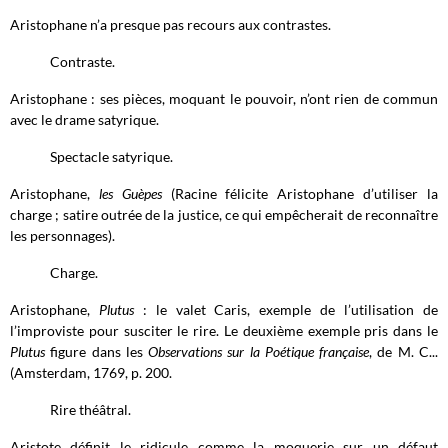
Aristophane n’a presque pas recours aux contrastes.
Contraste.
Aristophane : ses pièces, moquant le pouvoir, n’ont rien de commun
avec le drame satyrique.
Spectacle satyrique.
Aristophane,
les Guèpes
(Racine félicite Aristophane d’utiliser la
charge ; satire outrée de la justice, ce qui empêcherait de reconnaître
les personnages).
Charge.
Aristophane,
Plutus
: le valet Caris, exemple de l’utilisation de
l’improviste pour susciter le rire. Le deuxième exemple pris dans le
Plutus
figure dans les
Observations sur la Poétique française
, de M. C...
(Amsterdam, 1769, p. 200.
Rire théâtral.
Aristote définit le ridicule comme la moquerie sur un défaut