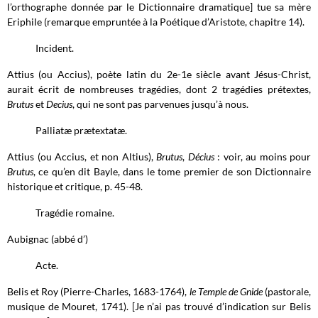
l’orthographe donnée par le Dictionnaire dramatique] tue sa mère
Eriphile (remarque empruntée à la Poétique d’Aristote, chapitre 14).
Incident.
Attius (ou Accius), poète latin du 2e-1e siècle avant Jésus-Christ,
aurait écrit de nombreuses tragédies, dont 2 tragédies prétextes,
Brutus
et
Decius
, qui ne sont pas parvenues jusqu’à nous.
Palliatæ prætextatæ.
Attius (ou Accius, et non Altius),
Brutus
,
Décius
: voir, au moins pour
Brutus
, ce qu’en dit Bayle, dans le tome premier de son Dictionnaire
historique et critique, p. 45-48.
Tragédie romaine.
Aubignac (abbé d’)
Acte.
Belis et Roy (Pierre-Charles, 1683-1764),
le Temple de Gnide
(pastorale,
musique de Mouret, 1741). [Je n’ai pas trouvé d’indication sur Belis