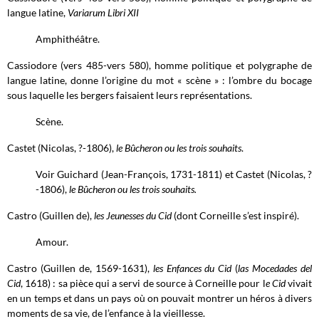
langue latine,
Variarum Libri XII
Amphithéâtre.
Cassiodore (vers 485-vers 580), homme politique et polygraphe de
langue latine, donne l’origine du mot « scène » : l’ombre du bocage
sous laquelle les bergers faisaient leurs représentations.
Scène.
Castet (Nicolas, ?-1806),
le Bûcheron ou les trois souhaits
.
Voir Guichard (Jean-François, 1731-1811) et Castet (Nicolas, ?
-1806),
le Bûcheron ou les trois souhaits.
Castro (Guillen de),
les Jeunesses du Cid
(dont Corneille s’est inspiré).
Amour.
Castro (Guillen de, 1569-1631),
les Enfances du Cid
(
las Mocedades del
Cid
, 1618) : sa pièce qui a servi de source à Corneille pour l
e Cid
vivait
en un temps et dans un pays où on pouvait montrer un héros à divers
moments de sa vie, de l’enfance à la vieillesse.