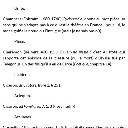
Unité.
Chambers (Ephraïm, 1680-1740)
Cyclopaedia
, donne au mot pièce un
sens qui ne s’adapte pas à ce qu’est le théâtre en France : pour lui, le
mot signifie le nœud ou l’intrigue (mais je ne sais pas où).
Pièce.
Chérémon (né vers 400 av. J.-C),
Ulysse blessé
: c’est Aristote qui
rapporte cet épisode de la blessure (ou la mort) d’Ulysse tué par
Télégonus, un des fils qu’il a eu de Circé (
Poétique
, chapitre 14).
Incident.
Cicéron,
de Oratore
, livre 2, § 251.
Arlequin.
Cicéron,
ad Familiares
, 7, 1, 3 (« osci ludi »)
Atellanes.
Corneille,
Attila
, acte 3, scène 1 : Attila doit-il sauver l’Empire romain,