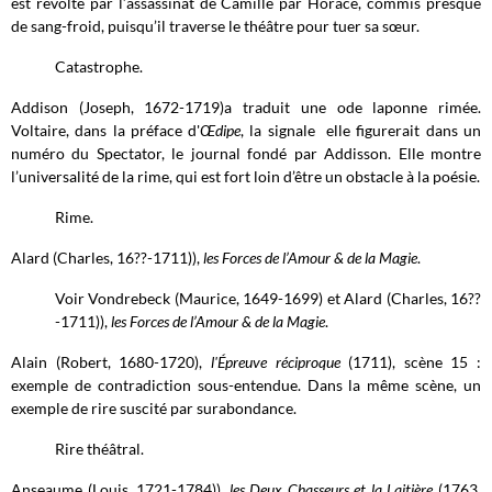
est révolté par l’assassinat de Camille par Horace, commis presque
de sang-froid, puisqu’il traverse le théâtre pour tuer sa sœur.
Catastrophe.
Addison (Joseph, 1672-1719)a traduit une ode laponne rimée.
Voltaire, dans la préface d'
Œdipe
, la signale elle figurerait dans un
numéro du Spectator, le journal fondé par Addisson. Elle montre
l’universalité de la rime, qui est fort loin d’être un obstacle à la poésie.
Rime.
Alard (Charles, 16??-1711)),
les Forces de l’Amour & de la Magie
.
Voir Vondrebeck (Maurice, 1649-1699) et Alard (Charles, 16??
-1711)),
les Forces de l’Amour & de la Magie
.
Alain (Robert, 1680-1720),
l'Épreuve réciproque
(1711), scène 15 :
exemple de contradiction sous-entendue. Dans la même scène, un
exemple de rire suscité par surabondance.
Rire théâtral.
Anseaume (Louis, 1721-1784)),
les Deux Chasseurs et la Laitière
(1763,