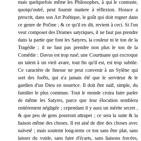
mais quelquefois même les Philosophes, à qui le contraste,
quoiqu'outré, peut fournir matiere à réflexion. Horace a
prescrit, dans son Art Poétique, le goût qui doit regner dans
ce genre de Počme ; & ce qu'il en dit, revient à ceci. Si l'on
veut composer des Drames satyriques, il ne faut pas prendre
dans la partie que font les Satyres, la couleur ni le ton de la
Tragédie ; il ne faut pas prendre non plus le ton de la
Comédie : Davus est trop rusé; une Courtisane qui excroque
un talent à un vieil avare, tout fin qu'il est, est trop subtile.
Ce caractère de finesse ne peut convenir à un Sylène qui
sort des forêts, qui n'a jamais été que le serviteur & le
gardien d'un Dieu en nourrice. Il doit être naïf, simple, du
familier le plus commun. Tout le monde croira faire parler
de même les Satyres, parce que leur élocution semblera
entiérement négligée ; cependant il y aura un mérite secret ,
& que peu de gens pourront attraper ; ce sera la suite & la
liaison même des choses. Il est aisé de dire des choses avec
naïveté ; mais soutenir long-tems ce ton sans être plat, sans
laisser du vuide, sans faire d'écarts, sans liaisons forcées,