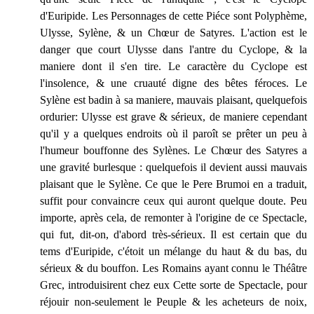
d'Euripide. Les Personnages de cette Piéce sont Polyphème,
Ulysse, Sylène, & un Chœur de Satyres. L'action est le
danger que court Ulysse dans l'antre du Cyclope, & la
maniere dont il s'en tire. Le caractère du Cyclope est
l'insolence, & une cruauté digne des bêtes féroces. Le
Sylène est badin à sa maniere, mauvais plaisant, quelquefois
ordurier: Ulysse est grave & sérieux, de maniere cependant
qu'il y a quelques endroits où il paroît se prêter un peu à
l'humeur bouffonne des Sylènes. Le Chœur des Satyres a
une gravité burlesque : quelquefois il devient aussi mauvais
plaisant que le Sylène. Ce que le Pere Brumoi en a traduit,
suffit pour convaincre ceux qui auront quelque doute. Peu
importe, après cela, de remonter à l'origine de ce Spectacle,
qui fut, dit-on, d'abord très-sérieux. Il est certain que du
tems d'Euripide, c'étoit un mélange du haut & du bas, du
sérieux & du bouffon. Les Romains ayant connu le Théâtre
Grec, introduisirent chez eux Cette sorte de Spectacle, pour
réjouir non-seulement le Peuple & les acheteurs de noix,