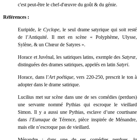
c'est peut-être le chef-d'œuvre du goût & du génie.
Références :
Euripide,
le Cyclope
, le seul drame satyrique qui soit resté
de l’Antiquité. Il met en scène « Polyphème, Ulysse,
Sylène, & un Chœur de Satyres ».
Horace et Juvénal, les satiriques latins, exemple des
Satyræ
,
distinguées des drames satiriques, appelés en latin
Satyri
.
Horace, dans l’
Art poétique
, vers 220-250, prescrit le ton à
adopter dans le drame satirique.
Lucilius met sur scène dans une de ses comédies (perdues)
une servante nommé Pythias qui escroque le vieillard
Simon. Il y a aussi une Pythias, esclave d’une courtisane
dans
l’Eunuque
de Térence, pièce inspirée de Ménandre,
mais elle n’escroque pas de vieillard.
Ménandre : dans une de ses comédies perdues,
la