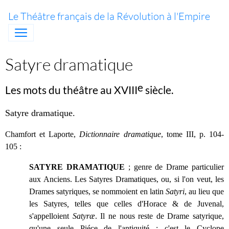
Le Théâtre français de la Révolution à l'Empire
Satyre dramatique
e
Les mots du théâtre au XVIII
siècle.
Satyre dramatique
.
Chamfort et Laporte,
Dictionnaire dramatique
, tome III, p. 104-
105 :
SATYRE DRAMATIQUE
; genre de Drame particulier
aux Anciens. Les Satyres Dramatiques, ou, si l'on veut, les
Drames satyriques, se nommoient en latin
Satyri
, au lieu que
les Satyres
,
telles que celles d'Horace & de Juvenal,
s'appelloient
Satyræ
. Il ne nous reste de Drame satyrique,
qu'une seule Piéce de l'antiquité ; c'est le Cyclope