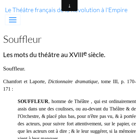
Le Théâtre français de la Révolution à l'Empire
Souffleur
e
Les mots du théâtre au XVIII
siècle.
Souffleur
.
Chamfort et Laporte,
Dictionnaire dramatique
, tome III, p. 170-
171 :
SOUFFLEUR
, homme de Théâtre , qui est ordi
nairement
assis dans une des coulisses, ou au-devant du Théâtre & de
l'Orchestre, & placé plus bas, pour n'être pas vu, & à portée
des acteurs, pour suivre fort attentivement, sur le papier, ce
que les acteurs ont à dire ; & le leur suggérer, si
la mémoire
vient à leur manquer.