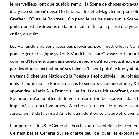
le merveilleux, ont quelquefois rempli la Scène de choses extrava
d'Ulysse est amené devant le Tribunal de cette Magicienne, pour être
Greffier ; l'Ours, le Bourreau. On pend le malheureux sur la Scèn
puits qui est au-dessous de la potence ; enfin, à la prière d'Ulysse,
entier, du puits.
Les Hollandois ne sont assez pas prévenus, pour mettre leurs Comé
pour le genre tragique ;& Louis Vondel leur paroît assez fort, pour l
comme d'Homère, que dans quelque siécle qu'il eût vécu, il eût été u
par des études, perfectionné ses talens, s'il avoit puisé le bon goût da
un tems & chez une Nation où la Poésie ait été cultivée, il auroit 
mais il monta sur le Parnasse, sans le secours d'aucune étude ; & 
apprendre le Latin & le François. Les fruits de sa Muse offrent, dan
Poëtique, qu'on souffre de le voir ensuite tomber souvent dans l'
imprimées en neuf volumes ; & celles qui ornent le plus le recuei
Jérusalem, & de la prise d'Amsterdam, dont on sera peut-être bien ai
L'Empereur Titus & le Général Librarius paroissent dans le premier A
Ce n'est pas le Général qui se charge seul de louer les exploits 