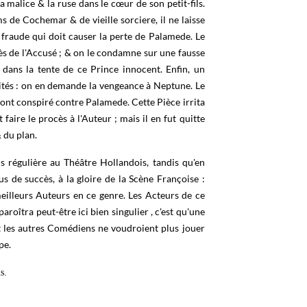
 malice & la ruse dans le cœur de son petit-fils.
s de Cochemar & de vieille sorciere, il ne laisse
la fraude qui doit causer la perte de Palamede. Le
cès de l'Accusé ; & on le condamne sur une fausse
 dans la tente de ce Prince innocent. Enfin, un
rités : on en demande la vengeance à Neptune. Le
 ont conspiré contre Palamede. Cette Pièce irrita
aire le procès à l'Auteur ; mais il en fut quitte
 du plan.
 régulière au Théâtre Hollandois, tandis qu'en
us de succès, à la gloire de la Scène Françoise :
eilleurs Auteurs en ce genre. Les Acteurs de ce
roîtra peut-être ici bien singulier , c'est qu'une
nt les autres Comédiens ne voudroient plus jouer
pe.
s.