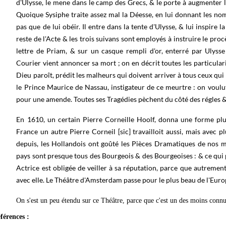
d'Ulysse, le mene dans le camp des Grecs, & le porte à augmenter la
Quoique Sysiphe traite assez mal la Déesse, en lui donnant les nom
pas que de lui obéir. Il entre dans la tente d'Ulysse, & lui inspire 
reste de l'Acte & les trois suivans sont employés à instruire le pro
lettre de Priam, & sur un casque rempli d'or, enterré par Ulysse
Courier vient annoncer sa mort ; on en décrit toutes les particula
Dieu paroît, prédit les malheurs qui doivent arriver à tous ceux qui
le Prince Maurice de Nassau, instigateur de ce meurtre : on voulut f
pour une amende. Toutes ses Tragédies pèchent du côté des régles &
En 1610, un certain Pierre Corneille Hoolf, donna une forme plus
France un autre Pierre Corneil [sic] travailloit aussi, mais avec pl
depuis, les Hollandois ont goûté les Pièces Dramatiques de nos m
pays sont presque tous des Bourgeois & des Bourgeoises : & ce qui pa
Actrice est obligée de veiller à sa réputation, parce que autreme
avec elle. Le Théâtre d'Amsterdam passe pour le plus beau de l'Euro
On s'est un peu étendu sur ce Théâtre, parce que c'est un des moins connu
férences :