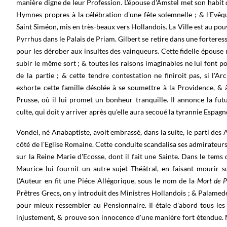
manière digne de leur Profession. L'épouse d'Amstel met son habit 
Hymnes propres à la célébration d'une fête solemnelle ; & l'Evê
Saint Siméon, mis en très-beaux vers Hollandois. La Ville est au pou
Pyrrhus dans le Palais de Priam. Gilbert se retire dans une fortere
pour les dérober aux insultes des vainqueurs. Cette fidelle épouse n
subir le même sort ; & toutes les raisons imaginables ne lui font p
de la partie ; & cette tendre contestation ne finiroit pas, si l'A
exhorte cette famille désolée à se soumettre à la Providence, & à
Prusse, où il lui promet un bonheur tranquille. Il annonce la f
culte, qui doit y arriver après qu'elle aura secoué la tyrannie Espagn
Vondel, né Anabaptiste, avoit embrassé, dans la suite, le parti des A
côté de l'Eglise Romaine. Cette conduite scandalisa ses admirateur
sur la Reine Marie d'Ecosse, dont il fait une Sainte. Dans le tem
Maurice lui fournit un autre sujet Théâtral, en faisant mourir s
L'Auteur en fit une Piéce Allégorique, sous le nom de la
Mort de P
Prêtres Grecs, on y introduit des Ministres Hollandois ; & Palamed
pour mieux ressembler au Pensionnaire. Il étale d'abord tous les 
injustement, & prouve son innocence d'une manière fort étendue. 