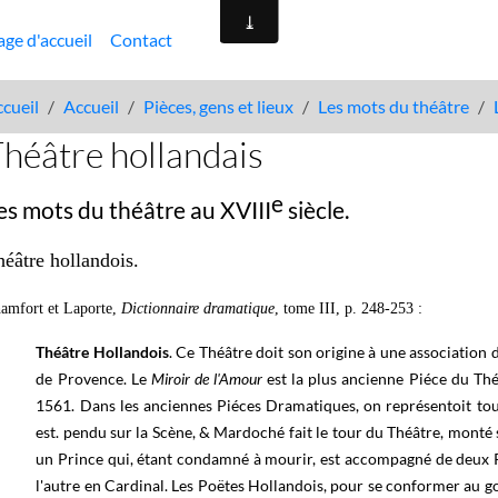
age d'accueil
Contact
cueil
Accueil
Pièces, gens et lieux
Les mots du théâtre
héâtre hollandais
e
es mots du théâtre au XVIII
siècle.
héâtre hollandois
.
amfort et Laporte,
Dictionnaire dramatique
, tome III, p. 248-253 :
Théâtre Hollandois
. Ce Théâtre doit son origine à une association 
de Provence. Le
Miroir de l'Amour
est la plus ancienne Piéce du Thé
1561. Dans les anciennes Piéces Dramatiques, on représentoit tou
est. pendu sur la Scène, & Mardoché fait le tour du Théâtre, monté
un Prince qui, étant condamné à mourir, est accompagné de deux Pr
l'autre en Cardinal. Les Poëtes Hollandois, pour se conformer au g