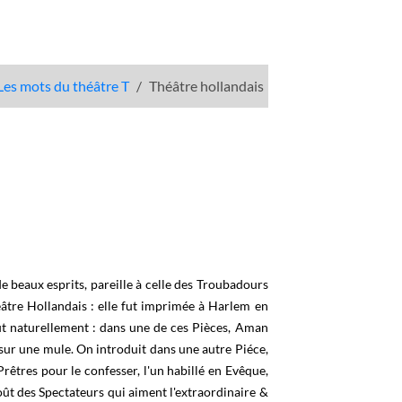
Les mots du théâtre T
Théâtre hollandais
de beaux esprits, pareille à celle des Troubadours
âtre Hollandais : elle fut imprimée à Harlem en
t naturellement : dans une de ces Pièces, Aman
 sur une mule. On introduit dans une autre Piéce,
êtres pour le confesser, l'un habillé en Evêque,
oût des Spectateurs qui aiment l'extraordinaire &