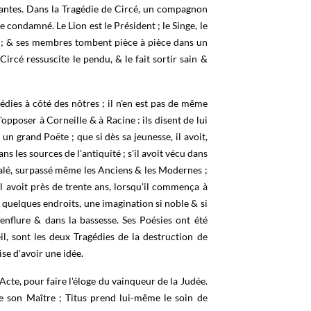
gantes. Dans la Tragédie de Circé, un compagnon
 condamné. Le Lion est le Président ; le Singe, le
e ; & ses membres tombent pièce à pièce dans un
 Circé ressuscite le pendu, & le fait sortir sain &
dies à côté des nôtres ; il n'en est pas de même
'opposer à Corneille & à Racine : ils disent de lui
n grand Poëte ; que si dès sa jeunesse, il avoit,
ns les sources de l'antiquité ; s'il avoit vécu dans
égalé, surpassé même les Anciens & les Modernes ;
il avoit près de trente ans, lorsqu'il commença à
s quelques endroits, une imagination si noble & si
enflure & dans la bassesse. Ses Poésies ont été
l, sont les deux Tragédies de la destruction de
se d'avoir une idée.
cte, pour faire l'éloge du vainqueur de la Judée.
de son Maître ; Titus prend lui-même le soin de