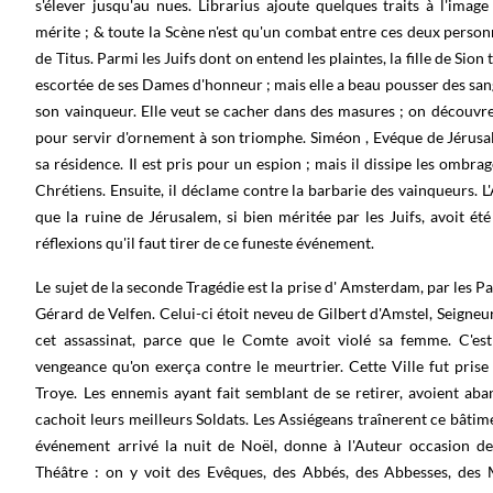
s'élever jusqu'au nues. Librarius ajoute quelques traits à l'ima
mérite ; & toute la Scène n'est qu'un combat entre ces deux personn
de Titus. Parmi les Juifs dont on entend les plaintes, la fille de Sion
escortée de ses Dames d'honneur ; mais elle a beau pousser des sangl
son vainqueur. Elle veut se cacher dans des masures ; on découvre 
pour servir d'ornement à son triomphe. Siméon , Evéque de Jérusalem
sa résidence. Il est pris pour un espion ; mais il dissipe les ombrag
Chrétiens. Ensuite, il déclame contre la barbarie des vainqueurs. L'A
que la ruine de Jérusalem, si bien méritée par les Juifs, avoit été
réflexions qu'il faut tirer de ce funeste événement.
Le sujet de la seconde Tragédie est la prise d' Amsterdam, par les P
Gérard de Velfen. Celui-ci étoit neveu de Gilbert d'Amstel, Seigneur
cet assassinat, parce que le Comte avoit violé sa femme. C'es
vengeance qu'on exerça contre le meurtrier. Cette Ville fut pris
Troye. Les ennemis ayant fait semblant de se retirer, avoient aba
cachoit leurs meilleurs Soldats. Les Assiégeans traînerent ce bâtimen
événement arrivé la nuit de Noël, donne à l'Auteur occasion de 
Théâtre : on y voit des Evêques, des Abbés, des Abbesses, des M