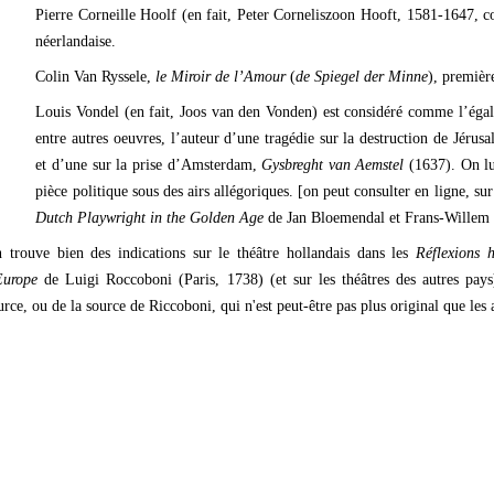
Pierre Corneille Hoolf (en fait, Peter Corneliszoon Hooft, 1581-1647,
néerlandaise.
Colin Van Ryssele,
le Miroir de l’Amour
(
de Spiegel der Minne
), premièr
Louis Vondel (en fait, Joos van den Vonden) est considéré comme l’égal d
entre autres oeuvres, l’auteur d’une tragédie sur la destruction de Jérus
et d’une sur la prise d’Amsterdam,
Gysbreght van Aemstel
(1637). On lu
pièce politique sous des airs allégoriques. [on peut consulter en ligne, sur 
Dutch Playwright in the Golden Age
de Jan Bloemendal et Frans-Willem K
 trouve bien des indications sur le théâtre hollandais dans les
Réflexions h
Europe
de Luigi Roccoboni (Paris, 1738) (et sur les théâtres des autres pays
urce, ou de la source de Riccoboni, qui n'est peut-être pas plus original que les 