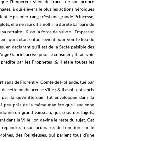
ge que l'Empereur vient de tracer de son propre
ages, à qui élèvera le plus les actions héroïques
 tient le premier rang ; c'est une grande Princesse,
ots, elle ne sauroit amollir la dureté barbare de
sa retraite ; & on la force de suivre l'Empereur
, qui s'étoit enfui, revient pour voir le lieu de
es, en déclarant qu'il est de la Secte paisible des
nge Gabriel arrive pour le consoler ; il fait voir
 prédite par les Prophètes ;& il étale toutes les
artisans de Florent V, Comte de Hollande, tué par
 de cette malheureuse Ville ; & il avoit entrepris
t par là qu’Amfterdam fut enveloppée dans la
e à peu près de la même manière que l'ancienne
ndonné un grand vaisseau, qui, sous des fagots,
t dans la Ville ; on devine le reste du sujet. Cet
répandre, à son ordinaire, de l'onction sur le
oines, des Religieuses, qui parlent tous d'une