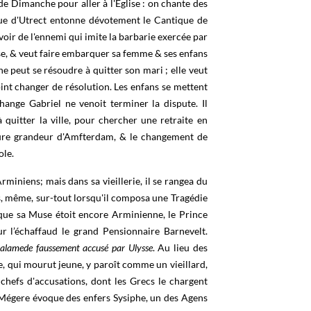
de Dimanche pour aller à l'Eglise : on chante des
que d'Utrect entonne dévotement le Cantique de
voir de l'ennemi qui imite la barbarie exercée par
sse, & veut faire embarquer sa femme & ses enfans
e peut se résoudre à quitter son mari ; elle veut
oint changer de résolution. Les enfans se mettent
rchange Gabriel ne venoit terminer la dispute. Il
 quitter la ville, pour chercher une retraite en
uture grandeur d'Amfterdam, & le changement de
ole.
rminiens; mais dans sa vieillerie, il se rangea du
s, même, sur-tout lorsqu'il composa une Tragédie
s que sa Muse étoit encore Arminienne, le Prince
ur l’échaffaud le grand Pensionnaire Barnevelt.
alamede faussement accusé par Ulysse
. Au lieu des
e, qui mourut jeune, y paroît comme un vieillard,
chefs d'accusations, dont les Grecs le chargent
Mégere évoque des enfers Sysiphe, un des Agens