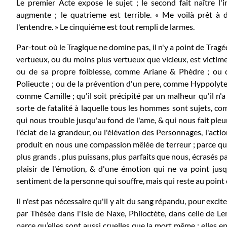
Le premier Acte expose le sujet ; le second fait naître l'i
augmente ; le quatrieme est terrible. « Me voilà prêt à d
l'entendre. » Le cinquiéme est tout rempli de larmes.
Par-tout où le Tragique ne domine pas, il n'y a point de Trag
vertueux, ou du moins plus vertueux que vicieux, est victime
ou de sa propre foiblesse, comme Ariane & Phèdre ; ou 
Polieucte ; ou de la prévention d'un pere, comme Hyppolyte
comme Camille ; qu'il soit précipité par un malheur qu'il 
sorte de fatalité à laquelle tous les hommes sont sujets, com
qui nous trouble jusqu'au fond de l'ame, & qui nous fait pleur
l'éclat de la grandeur, ou l'élévation des Personnages, l'ac
produit en nous une compassion mêlée de terreur ; parce
plus grands , plus puissans, plus parfaits que nous, écrasés 
plaisir de l'émotion, & d'une émotion qui ne va point jusq
sentiment de la personne qui souffre, mais qui reste au point où
Il n'est pas nécessaire qu'il y ait du sang répandu, pour exc
par Thésée dans l'Isle de Naxe, Philoctète, dans celle de L
parce qu’elles sont aussi cruelles que la mort même : elles 