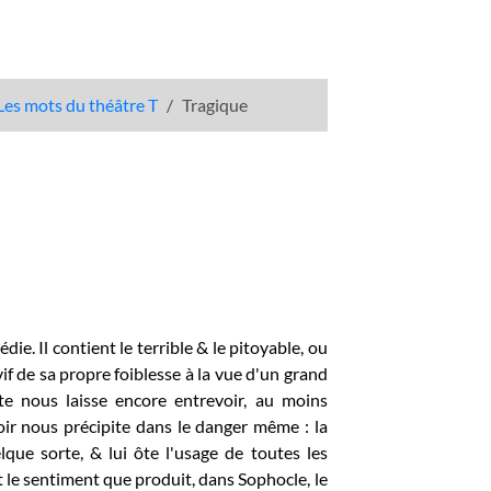
Les mots du théâtre T
Tragique
die. Il contient le terrible & le pitoyable, ou
 vif de sa propre foiblesse à la vue d'un grand
nte nous laisse encore entrevoir, au moins
r nous précipite dans le danger même : la
elque sorte, & lui ôte l'usage de toutes les
'est le sentiment que produit, dans Sophocle, le