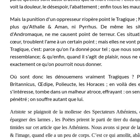
voit la douleur, le désespoir, l'abattement ; enfin tous les m
Mais la punition d'un oppresseur n'opère point le Tragique ; 
plus qu'Athalie & Aman, ni Pyrrhus. De même les sit
d'Andromaque, ne me causent point de terreur. Ces situatio
cœur, troublent l'ame à un certain point ; mais elles ne vont 
Tragique, c'est: parce qu'on l'a donné pour tel ; que nous 
ressemblance; & qu'enfin, quand il s'agit de plaisir, nous ne
exactement ce qu'on pourroit nous donner.
Où sont donc les dénouemens vraiment Tragiques ? Ph
Britannicus, Œdipe, Polieucte, les Horaces ; en voilà des
s'intéresse, tombe dans un malheur atroce, effrayant : on sent
pénétré ; on souffre autant que lui.
Aristote se plaignoit de la mollesse des Spectateurs Athéniens, 
épargner des larmes , les Poëtes prirent le parti de tirer du d
timides sur cet article que les Athéniens. Nous avons si peur de
& l'image, quand elle a un peu de corps. C’est ce qui amollit, abâ