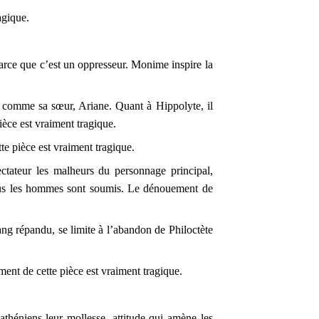
agique.
parce que c’est un oppresseur. Monime inspire la
se comme sa sœur, Ariane. Quant à Hippolyte, il
èce est vraiment tragique.
te pièce est vraiment tragique.
ectateur les malheurs du personnage principal,
le tous les hommes sont soumis. Le dénouement de
sang répandu, se limite à l’abandon de Philoctète
ent de cette pièce est vraiment tragique.
athéniens leur mollesse, attitude qui amène les