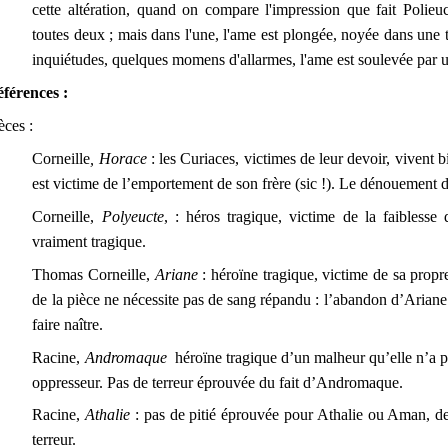
cette altération, quand on compare l'impression que fait Polieuc
toutes deux ; mais dans l'une, l'ame est plongée, noyée dans une tr
inquiétudes, quelques momens d'allarmes, l'ame est soulevée par un
férences :
èces :
Corneille
, Horace
: les Curiaces, victimes de leur devoir, vivent b
est victime de l’emportement de son frère (sic !). Le dénouement d
Corneille,
Polyeucte
, : héros tragique, victime de la faibless
vraiment tragique.
Thomas Corneille,
Ariane
: héroïne tragique, victime de sa prop
de la pièce ne nécessite pas de sang répandu : l’abandon d’Ariane 
faire naître.
Racine,
Andromaque
héroïne tragique d’un malheur qu’elle n’a pu
oppresseur. Pas de terreur éprouvée du fait d’Andromaque.
Racine,
Athalie
: pas de pitié éprouvée pour Athalie ou Aman, des 
terreur.