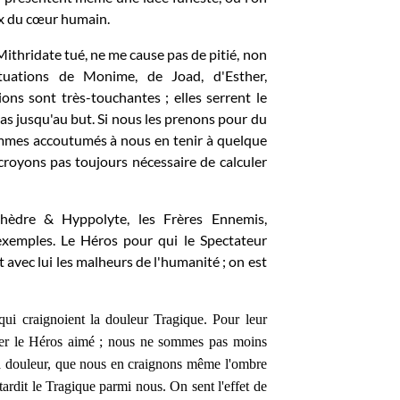
aux du cœur humain.
Mithridate tué, ne me cause pas de pitié, non
uations de Monime, de Joad, d'Esther,
ns sont très-touchantes ; elles serrent le
pas jusqu'au but. Si nous les prenons pour du
sommes accoutumés à nous en tenir à quelque
 croyons pas toujours nécessaire de calculer
èdre & Hyppolyte, les Frères Ennemis,
 exemples. Le Héros pour qui le Spectateur
 avec lui les malheurs de l'humanité ; on est
qui craignoient la douleur Tragique. Pour leur
anger le Héros aimé ; nous ne sommes pas moins
 la douleur, que nous en craignons même l'ombre
tardit le Tragique parmi nous. On sent l'effet de