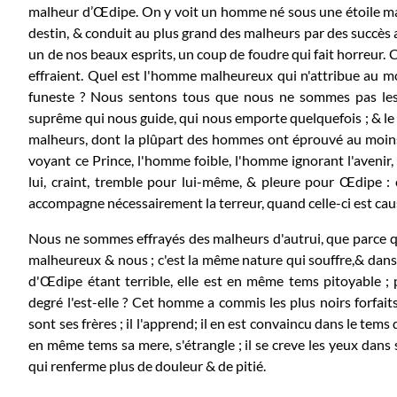
malheur d’Œdipe. On y voit un homme né sous une étoile m
destin, & conduit au plus grand des malheurs par des succès ap
un de nos beaux esprits, un coup de foudre qui fait horreur.
effraient. Quel est l'homme malheureux qui n'attribue au m
funeste ? Nous sentons tous que nous ne sommes pas les 
suprême qui nous guide, qui nous emporte quelquefois ; & l
malheurs, dont la plûpart des hommes ont éprouvé au moins
voyant ce Prince, l'homme foible, l'homme ignorant l'avenir,
lui, craint, tremble pour lui-même, & pleure pour Œdipe : c'
accompagne nécessairement la terreur, quand celle-ci est cau
Nous ne sommes effrayés des malheurs d'autrui, que parce q
malheureux & nous ; c'est la même nature qui souffre,& dans l
d'Œdipe étant terrible, elle est en même tems pitoyable ; 
degré l'est-elle ? Cet homme a commis les plus noirs forfait
sont ses frères ; il l'apprend; il en est convaincu dans le tems
en même tems sa mere, s'étrangle ; il se creve les yeux dans s
qui renferme plus de douleur & de pitié.