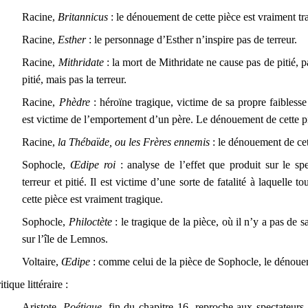
Racine,
Britannicus
: le dénouement de cette pièce est vraiment tr
Racine,
Esther
: le personnage d’Esther n’inspire pas de terreur.
Racine,
Mithridate
: la mort de Mithridate ne cause pas de pitié, 
pitié, mais pas la terreur.
Racine,
Phèdre
: héroïne tragique, victime de sa propre faibles
est victime de l’emportement d’un père. Le dénouement de cette pi
Racine,
la Thébaïde, ou les Frères ennemis
: le dénouement de cet
Sophocle,
Œdipe roi
: analyse de l’effet que produit sur le sp
terreur et pitié. Il est victime d’une sorte de fatalité à laquel
cette pièce est vraiment tragique.
Sophocle,
Philoctète
: le tragique de la pièce, où il n’y a pas de 
sur l’île de Lemnos.
Voltaire,
Œdipe
: comme celui de la pièce de Sophocle, le dénouem
itique littéraire :
Aristote,
Poétique,
fin du chapitre 16, reproche aux spectateurs 