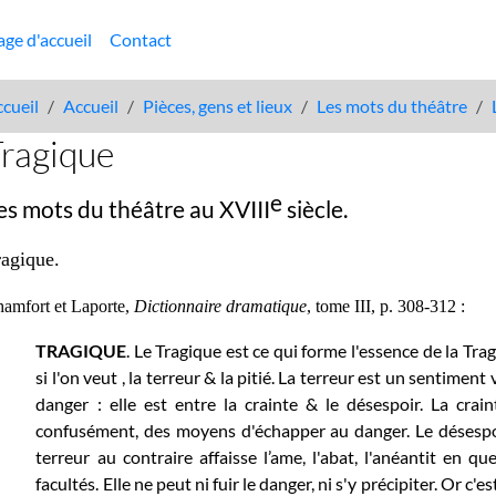
age d'accueil
Contact
cueil
Accueil
Pièces, gens et lieux
Les mots du théâtre
ragique
e
es mots du théâtre au XVIII
siècle.
ragique
.
amfort et Laporte,
Dictionnaire dramatique
, tome III, p. 308-312 :
TRAGIQUE
. Le Tragique est ce qui forme l'essence de la Tragé
si l'on veut , la terreur & la pitié. La terreur est un sentiment
danger : elle est entre la crainte & le désespoir. La crai
confusément, des moyens d'échapper au danger. Le désespoi
terreur au contraire affaisse l’ame, l'abat, l'anéantit en qu
facultés. Elle ne peut ni fuir le danger, ni s'y précipiter. Or c