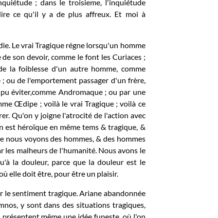
nquiétude ; dans le troisieme, l'inquiétude
ire ce qu'il y a de plus affreux. Et moi à
édie. Le vrai Tragique régne lorsqu'un homme
 de son devoir, comme le font les Curiaces ;
de la foiblesse d'un autre homme, comme
 ; ou de l'emportement passager d'un frère,
n'a pu éviter,comme Andromaque ; ou par une
me Œdipe ; voilà le vrai Tragique ; voilà ce
er. Qu'on y joigne l'atrocité de l'action avec
tion est héroïque en même tems & tragique, &
 que nous voyons des hommes, & des hommes
par les malheurs de l'humanité. Nous avons le
u'à la douleur, parce que la douleur est le
 elle doit être, pour être un plaisir.
iter le sentiment tragique. Ariane abandonnée
emnos, y sont dans des situations tragiques,
en présentent même une idée funeste, où l'on