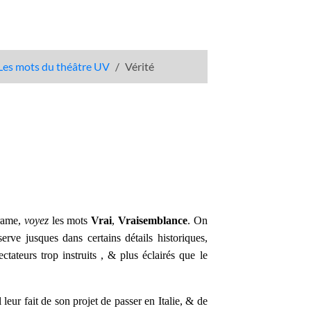
Les mots du théâtre UV
Vérité
Drame,
voyez
les mots
Vrai
,
Vraisemblance
. On
serve jusques dans certains détails historiques,
tateurs trop instruits , & plus éclairés que le
 leur fait de son projet de passer en Italie, & de