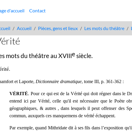
age d'accueil
Contact
cueil
Accueil
Pièces, gens et lieux
Les mots du théâtre
érité
e
es mots du théâtre au XVIII
siècle.
érité
.
amfort et Laporte,
Dictionnaire dramatique
, tome III, p. 361-362 :
VÉRITÉ
. Pour ce qui est de la Vérité qui doit régner dans le 
entend ici par Vérité, celle qu'il est nécessaire que le Poète ob
géographiques, & autres , dans lesquels il peut offenser des Spec
commun, auxquels ces manquemens de vérité échappent.
Par exemple, quand Mithridate dit à ses fils dans l’exposition qu'il