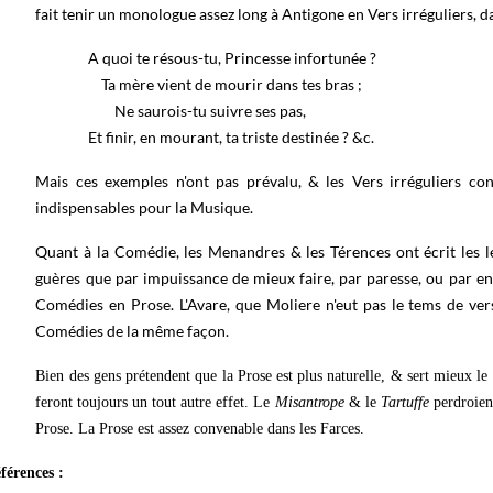
fait tenir un monologue assez long à Antigone en Vers irréguliers, 
A quoi te résous-tu, Princesse infortunée ?
Ta mère vient de mourir dans tes bras ;
Ne saurois-tu suivre ses pas,
Et finir, en mourant, ta triste destinée ? &c.
Mais ces exemples n'ont pas prévalu, & les Vers irréguliers co
indispensables pour la Musique.
Quant à la Comédie, les Menandres & les Térences ont écrit les le
guères que par impuissance de mieux faire, par paresse, ou par env
Comédies en Prose. L'Avare, que Moliere n'eut pas le tems de vers
Comédies de la même façon.
Bien des gens prétendent que la Prose est plus naturelle, & sert mieux le
feront toujours un tout autre effet. Le
Misantrope
& le
Tartuffe
perdroient
Prose. La Prose est assez convenable dans les Farces.
férences :