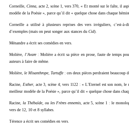
Corneille,
Cinna
, acte 2, scène 1, vers 370, « Et monté sur le faîte, il a
modèle de la Poésie », parce qu’il dit « quelque chose dans chaque hémis
Corneille a utilisé à plusieurs reprises des vers irréguliers, c’est-à
d’exemples (mais on peut songer aux stances du
Cid
).
Ménandre a écrit ses comédies en vers.
Molière,
l’Avare
: Molière a écrit sa pièce en prose, faute de temps pour
auteurs à faire de même.
Molière,
le Misanthrope
,
Tartuffe
: ces deux pièces perdraient beaucoup de 
Racine,
Esther
, acte 3, scène 4; vers 1122 : « L'Eternel est son nom, l
meilleur modèle de la Poésie », parce qu’il dit « quelque chose dans cha
Racine,
la Thébaïde, ou les Frères ennemis
, acte 5, scène 1 : le monol
vers de 12, 10 et 8 syllabes.
Térence a écrit ses comédies en vers.