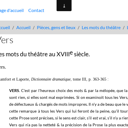
age d'accueil
Contact
cueil
Accueil
Pièces, gens et lieux
Les mots du théâtre
Vers
e
es mots du théâtre au XVIII
siècle.
ers
.
amfort et Laporte,
Dictionnaire dramatique
, tome III, p. 363-365 :
VERS
. C'est par l'heureux choix des mots & par la mélopée, que la
sont rien, si elles sont mal exprimées. Si on examinoit tous les Ver
de défectueux & chargés de mots impropres. Il n'y a de beau que le 
cette remarque à tous les Vers qui lui feront de la peine, qu'il tour
cette Prose sont précises, si le sens est clair, s'il est vrai, s'il n'y a r
Vers qui n'a pas la netteté & la précision de la Prose la plus exact