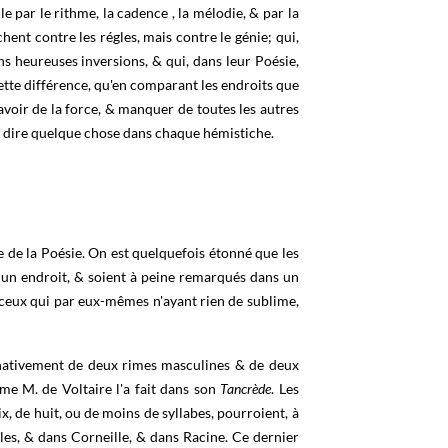
le par le rithme, la cadence , la mélodie, & par la
hent contre les régles, mais contre le génie; qui,
ns heureuses inversions, & qui, dans leur Poésie,
ette différence, qu'en comparant les endroits que
avoir de la force, & manquer de toutes les autres
nt dire quelque chose dans chaque hémistiche.
e de la Poésie. On est quelquefois étonné que les
 un endroit, & soient à peine remarqués dans un
n, ceux qui par eux-mêmes n'ayant rien de sublime,
ernativement de deux rimes masculines & de deux
e M. de Voltaire l'a fait dans son
Tancrède
. Les
x, de huit, ou de moins de syllabes, pourroient, à
les, & dans Corneille, & dans Racine. Ce dernier