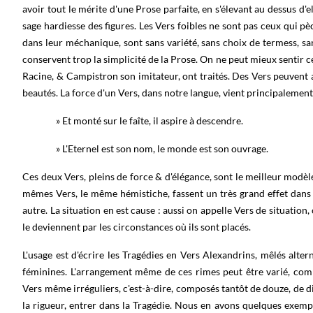
avoir tout le mérite d'une Prose parfaite, en s'élevant au dessus d'el
sage hardiesse des figures. Les Vers foibles ne sont pas ceux qui pèc
dans leur méchanique, sont sans variété, sans choix de termess, sa
conservent trop la simplicité de la Prose. On ne peut mieux sentir c
Racine, & Campistron son imitateur, ont traités. Des Vers peuvent 
beautés. La force d'un Vers, dans notre langue, vient principaleme
» Et monté sur le faîte, il aspire à descendre.
» L'Eternel est son nom, le monde est son ouvrage.
Ces deux Vers, pleins de force & d'élégance, sont le meilleur modèl
mêmes Vers, le même hémistiche, fassent un très grand effet dans
autre. La situation en est cause : aussi on appelle Vers de situatio
le deviennent par les circonstances où ils sont placés.
L'usage est d'écrire les Tragédies en Vers Alexandrins, mêlés alt
féminines. L'arrangement même de ces rimes peut être varié, comm
Vers même irréguliers, c'est-à-dire, composés tantôt de douze, de di
la rigueur, entrer dans la Tragédie. Nous en avons quelques exemp