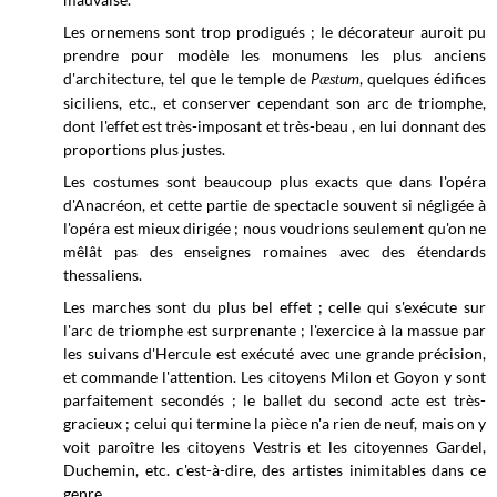
Les ornemens sont trop prodigués ; le décorateur auroit pu
prendre pour modèle les monumens les plus anciens
d'architecture, tel que le temple de
P
um
, quelques édifices
æst
siciliens, etc., et conserver cependant son arc de triomphe,
dont l'effet est très-imposant et très-beau , en lui donnant des
proportions plus justes.
Les costumes sont beaucoup plus exacts que dans l'opéra
d'Anacréon, et cette partie de spectacle souvent si négligée à
l'opéra est mieux dirigée ; nous voudrions seulement qu'on ne
mêlât pas des enseignes romaines avec des étendards
thessaliens.
Les marches sont du plus bel effet ; celle qui s'exécute sur
l'arc de triomphe est surprenante ; l'exercice à la massue par
les suivans d'Hercule est exécuté avec une grande précision,
et commande l'attention. Les citoyens Milon et Goyon y sont
parfaitement secondés ; le ballet du second acte est très-
gracieux ; celui qui termine la pièce n'a rien de neuf, mais on y
voit paroître les citoyens Vestris et les citoyennes Gardel,
Duchemin, etc. c'est-à-dire, des artistes inimitables dans ce
genre.