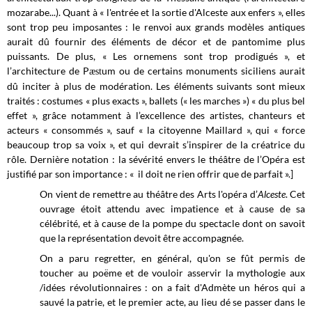
mozarabe...). Quant à « l'entrée et la sortie d'Alceste aux enfers », elles
sont trop peu imposantes : le renvoi aux grands modèles antiques
aurait dû fournir des éléments de décor et de pantomime plus
puissants. De plus, « Les ornemens sont trop prodigués », et
l’architecture de P
um ou de certains monuments siciliens aurait
æst
dû inciter à plus de modération. Les éléments suivants sont mieux
traités : costumes « plus exacts », ballets (« les marches ») « du plus bel
effet », grâce notamment à l’excellence des artistes, chanteurs et
acteurs « consommés », sauf « la citoyenne Maillard », qui « force
beaucoup trop sa voix », et qui devrait s’inspirer de la créatrice du
rôle. Dernière notation : la sévérité envers le théâtre de l’Opéra est
justifié par son importance : « il doit ne rien offrir que de parfait ».]
On vient de remettre au théâtre des Arts l'opéra d’
Alceste
. Cet
ouvrage étoit attendu avec impatience et à cause de sa
célébrité, et à cause de la pompe du spectacle dont on savoit
que la représentation devoit être accompagnée.
On a paru regretter, en général, qu'on se fût permis de
toucher au poëme et de vouloir asservir la mythologie aux
/idées révolutionnaires : on a fait d'Admète un héros qui a
sauvé la patrie, et le premier acte, au lieu dé se passer dans le