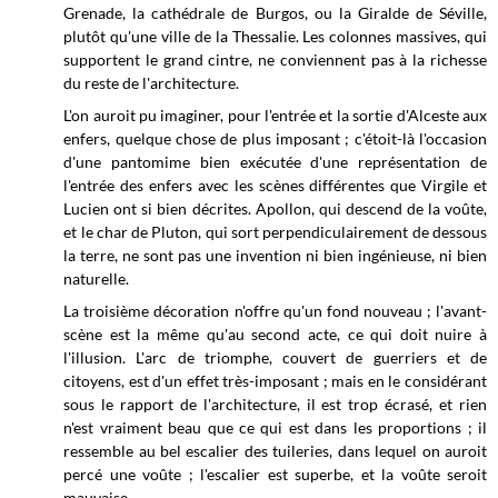
Grenade, la cathédrale de Burgos, ou la Giralde de Séville,
plutôt qu'une ville de la Thessalie. Les colonnes massives, qui
supportent le grand cintre, ne conviennent pas à la richesse
du reste de l'architecture.
L'on auroit pu imaginer, pour l'entrée et la sortie d'Alceste aux
enfers, quelque chose de plus imposant ; c'étoit-là l'occasion
d'une pantomime bien exécutée d'une représentation de
l'entrée des enfers avec les scènes différentes que Virgile et
Lucien ont si bien décrites. Apollon, qui descend de la voûte,
et le char de Pluton, qui sort perpendiculairement de dessous
la terre, ne sont pas une invention ni bien ingénieuse, ni bien
naturelle.
La troisième décoration n'offre qu'un fond nouveau ; l'avant-
scène est la même qu'au second acte, ce qui doit nuire à
l'illusion. L'arc de triomphe, couvert de guerriers et de
citoyens, est d'un effet très-imposant ; mais en le considérant
sous le rapport de l'architecture, il est trop écrasé, et rien
n'est vraiment beau que ce qui est dans les proportions ; il
ressemble au bel escalier des tuileries, dans lequel on auroit
percé une voûte ; l'escalier est superbe, et la voûte seroit
mauvaise.