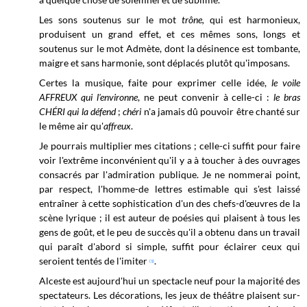
Les sons soutenus sur le mot
trône,
qui est harmonieux,
produisent un grand effet, et ces mêmes sons, longs et
soutenus sur le mot Admète, dont la désinence est tombante,
maigre et sans harmonie, sont déplacés plutôt qu'imposans.
Certes la musique, faite pour exprimer celle idée,
le voile
AFFREUX qui l'environne
, ne peut convenir à celle-ci :
le bras
CHÉRI qui la défend
;
chéri
n'a jamais dû pouvoir être chanté sur
le même air qu'
affreux
.
Je pourrais multiplier mes citations ; celle-ci suffit pour faire
voir l'extrême inconvénient qu'il y a à toucher à des ouvrages
consacrés par l'admiration publique. Je ne nommerai point,
par respect, l'homme-de lettres estimable qui s'est laissé
entraîner à cette sophistication d'un des chefs-d'œuvres de la
scène lyrique ; il est auteur de poésies qui plaisent à tous les
gens de goût, et le peu de succès qu'il a obtenu dans un travail
qui paraît d'abord si simple, suffit pour éclairer ceux qui
seroient tentés de l'imiter
.
(1)
Alceste est aujourd'hui un spectacle neuf pour la majorité des
spectateurs. Les décorations, les jeux de théâtre plaisent sur-