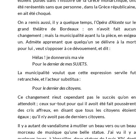
étoient puisés dans l'histoire de la Grèce monarchique, ont
été rerésentés sans que personne , dans la Grèce républicaine,
en ait été choqué.
On a remis aussi, il y a quelque temps, l’
Opéra d’Alceste
sur le
grand théâtre de Bordeaux : on n'avoit fait aucun
changement ; mais la municipalité ayant lu la pièce, en exigea
un. Admète apprenant que quelqu'un se délivre à la mort
pour lui , veut s'opposer à ce dévouement, et dit :
Hélas ! je donnerois ma vie
Pour le
dernier de mes SUJETS
.
La municipalité voulut que cette expression servile fut
retranchée, et l'acteur substitua :
Pour
le dernier des citoyens
.
Ce changement n'eut cependant pas le succès qu'on en
attendoit ; ceux sur-tout pour qui il avoit été fait poussèrent
des cris affreux, en disant que tous les citoyens étoient
égaux ; qu'il n'y avoit pas de derniers citoyens.
Il y a autant de vandalisme à mutiler un beau vers ou un beau
morceau de musique qu'une belle statue. J'ai vu il y a
quelques jours, à Versailles, deux statues de Louis XIV, dont