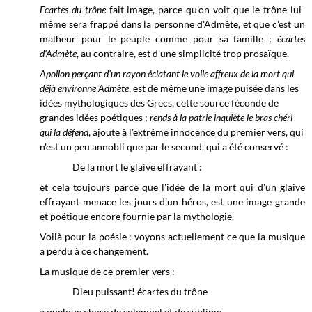
Ecartes du trône
fait image, parce qu'on voit que le trône lui-
même sera frappé dans la personne d'Admète, et que c'est un
malheur pour le peuple comme pour sa famille ;
écartes
d'Admète
, au contraire, est d'une simplicité trop prosaïque.
Apollon perçant d'un rayon éclatant le voile affreux de la mort qui
déjà environne Admète
, est de même une image puisée dans les
idées mythologiques des Grecs, cette source féconde de
grandes idées poétiques ;
rends à la patrie inquiète le bras chéri
qui la défend
, ajoute à l'extrême innocence du premier vers, qui
n'est un peu annobli que par le second, qui a été conservé :
De la mort le glaive effrayant :
et cela toujours parce que l'idée de la mort qui d'un glaive
effrayant menace les jours d'un héros, est une image grande
et poétique encore fournie par la mythologie.
Voilà pour la poésie : voyons actuellement ce que la musique
a perdu à ce changement.
La musique de ce premier vers :
Dieu puissant! écartes du trône
a quelque chose de solemnel et de sublime.