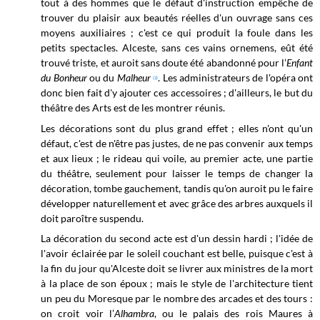
tout à des hommes que le défaut d'instruction empêche de
trouver du plaisir aux beautés réelles d'un ouvrage sans ces
moyens auxiliaires ; c'est ce qui produit la foule dans les
petits spectacles. Alceste, sans ces vains ornemens, eût été
trouvé triste, et auroit sans doute été abandonné pour l’
Enfant
du Bonheur
ou du
Malheur
. Les administrateurs de l'opéra ont
(2)
donc bien fait d'y ajouter ces accessoires ; d'ailleurs, le but du
théâtre des Arts est de les montrer réunis.
Les décorations sont du plus grand effet ; elles n'ont qu'un
défaut, c'est de n'être pas justes, de ne pas convenir aux temps
et aux lieux ; le rideau qui voile, au premier acte, une partie
du théâtre, seulement pour laisser le temps de changer la
décoration, tombe gauchement, tandis qu'on auroit pu le faire
développer naturellement et avec grâce des arbres auxquels il
doit paroître suspendu.
La décoration du second acte est d'un dessin hardi ; l'idée de
l'avoir éclairée par le soleil couchant est belle, puisque c'est à
la fin du jour qu'Alceste doit se livrer aux ministres de la mort
à la place de son époux ; mais le style de l'architecture tient
un peu du Moresque par le nombre des arcades et des tours :
on croit voir l’
Alhambra
, ou le palais des rois Maures à