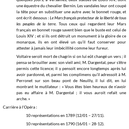
une équestre du chevalier Bernin. Les vandales leur ont coupé
la tête pour en substituer une autre avec le bonnet rouge, et
ont écrit dessous :
Le Mars français protecteur de la liberté de tous
les peuples de la terre
. Tous ceux qui regardent leur Mars
français en bonnet rouge savent bien que le buste est celui de
Louis XIV ; et si ils ont détruit un monument à la gloire de ce
monarque, ils en ont élevé un qu'il faut conserver pour
attester à jamais leur imbécillité comme leur fureur.
Voltaire seroit mort de chagrin si on lui eût changé un vers ; il
pensa se brouiller avec son vieil ami; M. Dargental, peur s'être
permis cette licence; il y pensoit encore longtemps après lui
avoir pardonné, et, parmi les complimens qu'il adressoit à M.
Perronet sur son beau pont de Neuilly, il lui dit, en lui
montrant le mutilateur : « Vous êtes bien heureux de n'avoir
pas eu affaire à M. Dargental ; il vous auroit refait une
arche. »
Carrière à l'Opéra :
10 représentations en 1789 (12/01 – 27/11).
10 représentations en 1790 (16/01 – 28-12).