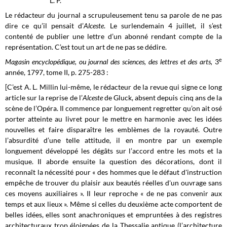
L. P.
Le rédacteur du journal a scrupuleusement tenu sa parole de ne pas
dire ce qu’il pensait d’
Alceste
. Le surlendemain 4 juillet, il s’est
contenté de publier une lettre d’un abonné rendant compte de la
représentation. C’est tout un art de ne pas se dédire.
e
Magasin encyclopédique, ou journal des sciences, des lettres et des arts,
3
année, 1797, tome II, p. 275-283 :
[C’est A. L. Millin lui-même, le rédacteur de la revue qui signe ce long
article sur la reprise de l’
Alceste
de Gluck, absent depuis cinq ans de la
scène de l’Opéra. Il commence par longuement regretter qu’on ait osé
porter atteinte au livret pour le mettre en harmonie avec les idées
nouvelles et faire disparaître les emblèmes de la royauté. Outre
l’absurdité d’une telle attitude, il en montre par un exemple
longuement développé les dégâts sur l’accord entre les mots et la
musique. Il aborde ensuite la question des décorations, dont il
reconnaît la nécessité pour « des hommes que le défaut d'instruction
empêche de trouver du plaisir aux beautés réelles d'un ouvrage sans
ces moyens auxiliaires ». Il leur reproche « de ne pas convenir aux
temps et aux lieux ». Même si celles du deuxième acte comportent de
belles idées, elles sont anachroniques et empruntées à des registres
architecturaux trop éloignées de la Thessalie antique (l’architecture