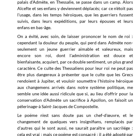
palais d'Admète, en Thessalie, se passe dans un camp. Alors
Alcefte et ses enfans y deviennent déplacés; car ce n'étoit pas
l'usage, dans les temps héroïques, que les guerriers fussent
suivis, dans leurs expéditions, par leurs épouses et leurs
enfans en bas-âge.
On a évité, avec soin, de laisser prononcer le nom de roi :
cependant la douleur du peuple, qui perd dans Admète non-
seulement un jeune guerrier aimable et valeureux, mais
encore son roi, dont l'administration est douce et
bienfaisante, acquiert, par ce double sentiment, un plus grand
caractère. Ce culte des Thessaliens pour leur roi ne peut pas
être plus dangereux à présenter que le culte que les Grecs
rendoient à Jupiter, et vouloir soumettre l'histoire héroïque
aux changemens arrivés dans notre système politique, me
semble une idée aussi ridicule que si, au lieu d'offrir pour la
conservation d'Admète un sacrifice à Apollon, on faisoit un
pélerinage-à Saint-Jacques de Compostelle.
Le poëme n'est sans doute pas un chef-d'œuvre, et le
changement de quelques vers insignifians, remplacés par
d'autres qui le sont aussi, ne saurait paraître un sacrilége :
cela est vrai ; mais ce poëme est consacré ; il a été adopté par