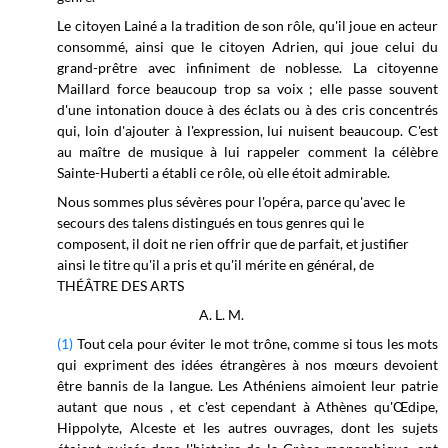
Le citoyen Lainé a la tradition de son rôle, qu'il joue en acteur
consommé, ainsi que le citoyen Adrien, qui joue celui du
grand-prêtre avec infiniment de noblesse. La citoyenne
Maillard force beaucoup trop sa voix ; elle passe souvent
d'une intonation douce à des éclats ou à des cris concentrés
qui, loin d'ajouter à l'expression, lui nuisent beaucoup. C'est
au maître de musique à lui rappeler comment la célèbre
Sainte-Huberti a établi ce rôle, où elle étoit admirable.
Nous sommes plus sévères pour l'opéra, parce qu'avec le
secours des talens distingués en tous genres qui le
composent, il doit ne rien offrir que de parfait, et justifier
ainsi le titre qu'il a pris et qu'il mérite en général, de
THÉÂTRE DES ARTS
A. L. M.
(1)
Tout cela pour éviter le mot trône, comme si tous les mots
qui expriment des idées étrangères à nos mœurs devoient
être bannis de la langue. Les Athéniens aimoient leur patrie
autant que nous , et c'est cependant à Athènes qu'Œdipe,
Hippolyte, Alceste et les autres ouvrages, dont les sujets