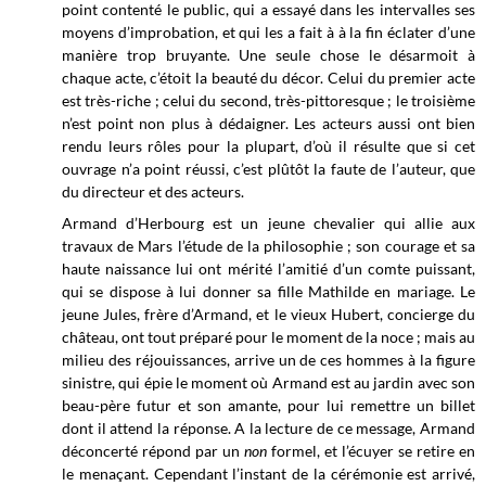
point contenté le public, qui a essayé dans les intervalles ses
moyens d’improbation, et qui les a fait à à la fin éclater d’une
manière trop bruyante. Une seule chose le désarmoit à
chaque acte, c’étoit la beauté du décor. Celui du premier acte
est très-riche ; celui du second, très-pittoresque ; le troisième
n’est point non plus à dédaigner. Les acteurs aussi ont bien
rendu leurs rôles pour la plupart, d’où il résulte que si cet
ouvrage n’a point réussi, c’est plûtôt la faute de l’auteur, que
du directeur et des acteurs.
Armand d’Herbourg est un jeune chevalier qui allie aux
travaux de Mars l’étude de la philosophie ; son courage et sa
haute naissance lui ont mérité l’amitié d’un comte puissant,
qui se dispose à lui donner sa fille Mathilde en mariage. Le
jeune Jules, frère d’Armand, et le vieux Hubert, concierge du
château, ont tout préparé pour le moment de la noce ; mais au
milieu des réjouissances, arrive un de ces hommes à la figure
sinistre, qui épie le moment où Armand est au jardin avec son
beau-père futur et son amante, pour lui remettre un billet
dont il attend la réponse. A la lecture de ce message, Armand
déconcerté répond par un
non
formel, et l’écuyer se retire en
le menaçant. Cependant l’instant de la cérémonie est arrivé,