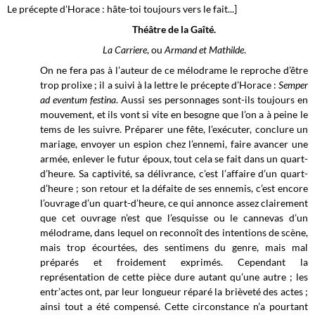
Le précepte d'Horace : hâte-toi toujours vers le fait...]
Théâtre de la Gaîté.
La Carriere
, ou
Armand et Mathilde
.
On ne fera pas à l’auteur de ce mélodrame le reproche d’être
trop prolixe ; il a suivi à la lettre le précepte d’Horace :
Semper
ad eventum festina
. Aussi ses personnages sont-ils toujours en
mouvement, et ils vont si vite en besogne que l’on a à peine le
tems de les suivre. Préparer une fête, l’exécuter, conclure un
mariage, envoyer un espion chez l’ennemi, faire avancer une
armée, enlever le futur époux, tout cela se fait dans un quart-
d’heure. Sa captivité, sa délivrance, c’est l’affaire d’un quart-
d’heure ; son retour et la défaite de ses ennemis, c’est encore
l’ouvrage d’un quart-d’heure, ce qui annonce assez clairement
que cet ouvrage n’est que l’esquisse ou le cannevas d’un
mélodrame, dans lequel on reconnoît des intentions de scène,
mais trop écourtées, des sentimens du genre, mais mal
préparés et froidement exprimés. Cependant la
représentation de cette pièce dure autant qu’une autre ; les
entr’actes ont, par leur longueur réparé la brièveté des actes ;
ainsi tout a été compensé. Cette circonstance n’a pourtant