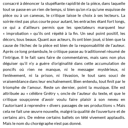
consacré à dénoncer la stupéfiante rapidité de la pièce, dans laquelle
tout se passe en un rien de temps, si bien qu'on n'a qu'une esquisse de
pièce ou à un canevas, le critique laisse le choix à ses lecteurs. La
soirée n'est pas plus courte pour autant, les entractes étant fort longs,
ce qui a d'ailleurs permis que les spectateurs marquent leur
« improbation » qu'ils ont répété à la fin. Un seul point positif, les
décors, tous beaux. Quant aux acteurs, ils ont bien joué, si bien que la
cause de l'échec de la pièce est bien de la responsabilité de l'auteur.
Après ce long préambule, le critique passe au traditionnel résumé de
l'intrigue. Il le fait sans faire de commentaires, mais sans non plus
déguiser qu'il n'y a guère d'originalité dans cette accumulation de
poncifs où rien ne manque, ni le messager mystérieux, ni
l'enlèvement, ni la prison, ni l'évasion, le tout sans souci de
vraisemblance dans leur enchaînement. Bien entendu, tout finit par le
triomphe de l'amour. Reste un dernier, point la musique. Elle est
attribuée au « célèbre Grétry », oncle de l'auteur du texte, et que le
critique soupçonne d'avoir voulu faire plaisir à son neveu en
l'autorisant à reprendre « divers passages de ses productions ». Mais
cela ne fait une œuvre nouvelle, malgré la qualité de l'ouverture et de
certains airs. De même certains ballets on tété vivement applaudis.
Mais le nom du chorégraphe n'est pas donné.