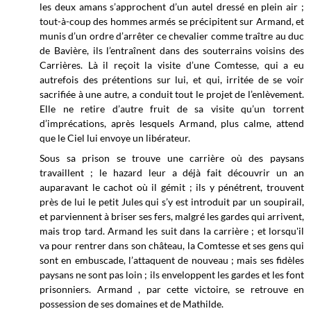
les deux amans s’approchent d’un autel dressé en plein air ;
tout-à-coup des hommes armés se précipitent sur Armand, et
munis d’un ordre d’arrêter ce chevalier comme traître au duc
de Bavière, ils l’entraînent dans des souterrains voisins des
Carrières. Là il reçoit la visite d’une Comtesse, qui a eu
autrefois des prétentions sur lui, et qui, irritée de se voir
sacrifiée à une autre, a conduit tout le projet de l’enlèvement.
Elle ne retire d’autre fruit de sa visite qu’un torrent
d’imprécations, après lesquels Armand, plus calme, attend
que le Ciel lui envoye un libérateur.
Sous sa prison se trouve une carrière où des paysans
travaillent ; le hazard leur a déjà fait découvrir un an
auparavant le cachot où il gémit ; ils y pénétrent, trouvent
près de lui le petit Jules qui s’y est introduit par un soupirail,
et parviennent à briser ses fers, malgré les gardes qui arrivent,
mais trop tard. Armand les suit dans la carrière ; et lorsqu'il
va pour rentrer dans son château, la Comtesse et ses gens qui
sont en embuscade, l’attaquent de nouveau ; mais ses fidèles
paysans ne sont pas loin ; ils enveloppent les gardes et les font
prisonniers. Armand , par cette victoire, se retrouve en
possession de ses domaines et de Mathilde.