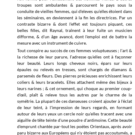
troupes sont ambulantes & parcourent le pays sous la
conduite de vieilles femmes, qui d'eleves qu’elles étoient dans
les séminaires, en deviennent à la fin les directrices. Par un
contraste bizarre & dont l'effet est toujours piquant, ces
belles filles, dit Raynal, traînent à leur fuite un musicien
difforme, & d'un âge avancé, dont l'emploi est de battre la
mesure avec un instrument de cuivre.
Tout conspire au succès de ces femmes voluptueuses ; l'art &
la richesse de leur parure, I’adresse qu'elles ont à façonner
leur beauté. Leurs longs cheveux noirs, épars sur leurs
épaules ou relevés en tresses, sont chargés de diamans &
parsemés de fleurs. Des pierres précieuses enrichissent leurs
coliers & leurs bracelets. Elles attachent même des bijeux à
leurs narines ; & cet ornement, qui choque au premier coup-
d'œil, plaît & releve tous les autres par le charme de la
symétrie. La plupart de ces danseuses croient ajouter à l'éclat
de leur teint, à l'impression de leurs regards, en formant
autour de leurs yeux
un cercle noir qu'elles tracent avec une
aiguille de tête teinte d'une poudre d'antimoine. Cette beauté
d'emprunt chantée par-tout le
s
poëtes Orientaux, après avoir
paru bizarre aux Européens qui n'y étoient pas accoutumés, a