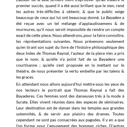
premier succès, quand il a été aussi brillant que le sien, rend
les autres très-difficiles á obtenir,
&
que le public exige
beaucoup de ceux qui lui ont beaucoup donné.
La Bayadere
a
été reçue avec un tel mélange d'applaudissemens & de
murmures, qu'il nous seroit impossible de rendre un compte
exact de cette piece. Nous attendrons,.pour la faire connoître,
les réprésentations suivantes. Nous prévenons seulement
qu'en tirant son sujet du livre de l'histoire philosophique des
deux Indes de Thomas Raynal, l'auteur de la piece n'en a pris
que le nom, & qu'elle n'a point fait de sa Bayadere une
courtisanne ; qu'elle s'est proposée en la mettant sur le
théatre, de nous présenter la vertu embellie par les talens &
les graces.
En attendant nous allons aujourd'hui mettre sous les yeux de
nos lecteurs le portrait que Thomas Raynal a fait des
Bayaderes. Ces femmes sont des danseuses très à la mode à
Surate. Elles vivent réunies dans des especes de séminaires.
Leur destination est de danser dans les temples aux grandes
solemnités, & de servir aux plaisirs des drames. Toutes
cependant ne sont pas consacrées aux pagodes. Il
y
en a que
l'on forme pour l’amusement des hommes riches. D'autres