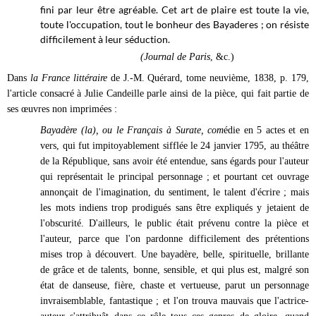
fini par leur être agréable. Cet art de plaire est toute la vie,
toute l'occupation, tout le bonheur des Bayaderes ; on résiste
difficilement à leur séduction.
(Journal de Paris
, &c.)
Dans
la France littéraire
de J.-M. Quérard, tome neuvième, 1838, p. 179,
l'article consacré à Julie Candeille parle ainsi de la pièce, qui fait partie de
ses œuvres non imprimées :
Bayadère (la), ou le Français à Surate, com
édie en 5 actes et en
vers, qui fut impitoyablement sifflée le 24 janvier 1795, au théâtre
de la République, sans avoir été entendue, sans égards pour l'auteur
qui représentait le principal personnage ; et pourtant cet ouvrage
annonçait de l'imagination, du sentiment, le talent d'écrire ; mais
les mots indiens trop prodigués sans être expliqués y jetaient de
l'obscurité. D'ailleurs, le public était prévenu contre la pièce et
l'auteur, parce que l'on pardonne difficilement des prétentions
mises trop à découvert. Une bayadère, belle, spirituelle, brillante
de grâce et de talents, bonne, sensible, et qui plus est, malgré son
état de danseuse, fière, chaste et vertueuse, parut un personnage
invraisemblable, fantastique ; et l'on trouva mauvais que l'actrice-