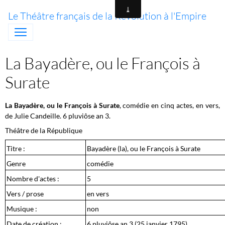
Le Théâtre français de la Révolution à l'Empire
La Bayadère, ou le François à
Surate
La Bayadère, ou le François à Surate
, comédie en cinq actes, en vers,
de Julie Candeille. 6 pluviôse an 3.
Théâtre de la République
Titre :
Bayadère (la), ou le François à Surate
Genre
comédie
Nombre d'actes :
5
Vers / prose
en vers
Musique :
non
Date de création :
6 pluviôse an 3 (25 janvier 1795)