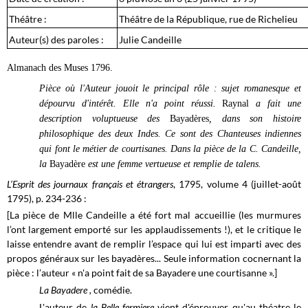
Théâtre :
Théâtre de la République, rue de Richelieu
Auteur(s) des paroles :
Julie Candeille
Almanach des Muses 1796.
Pièce où l'Auteur jouoit le principal rôle : sujet romanesque et
dépourvu d'intérêt. Elle n'a point réussi.
Raynal
a fait une
description voluptueuse des
Bayadères
, dans son histoire
philosophique des deux Indes. Ce sont des Chanteuses indiennes
qui font le métier de courtisanes. Dans la pièce de la C. Candeille,
la
Bayadère
est une femme vertueuse et remplie de talens.
L’Esprit des journaux français et étrangers
, 1795, volume 4 (juillet-août
1795), p. 234-236 :
[La pièce de Mlle Candeille a été fort mal accueillie (les murmures
l’ont largement emporté sur les applaudissements !), et le critique le
laisse entendre avant de remplir l’espace qui lui est imparti avec des
propos généraux sur les bayadères... Seule information cocnernant la
pièce : l’auteur « n'a point fait de sa Bayadere une courtisanne ».]
La Bayadere ,
comédie.
L'auteur de
l
a Belle fermiere
vient d'éprouver qu'au théatre le