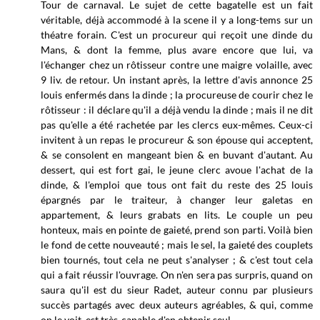
Tour de carnaval. Le sujet de cette bagatelle est un fait
véritable, déjà accommodé à la scene il y a long-tems sur un
théatre forain. C'est un procureur qui reçoit une dinde du
Mans, & dont la femme, plus avare encore que lui, va
l'échanger chez un rôtisseur contre une maigre volaille, avec
9 liv. de retour. Un instant après, la lettre d'avis annonce 25
louis enfermés dans la dinde ; la procureuse de courir chez le
rôtisseur : il déclare qu'il a déjà vendu la dinde ; mais il ne dit
pas qu'elle a été rachetée par les clercs eux-mêmes. Ceux-ci
invitent à un repas le procureur & son épouse qui acceptent,
& se consolent en mangeant bien & en buvant d'autant. Au
dessert, qui est fort gai, le jeune clerc avoue l'achat de la
dinde, & l'emploi que tous ont fait du reste des 25 louis
épargnés par le traiteur, à changer leur galetas en
appartement, & leurs grabats en lits. Le couple un peu
honteux, mais en pointe de gaieté, prend son parti. Voilà bien
le fond de cette nouveauté ; mais le sel, la gaieté des couplets
bien tournés, tout cela ne peut s'analyser ; & c'est tout cela
qui a fait réussir l'ouvrage. On n'en sera pas surpris, quand on
saura qu'il est du sieur Radet, auteur connu par plusieurs
succès partagés avec deux auteurs agréables, & qui, comme
on le voit, est très-capable d'en obtenir seul.