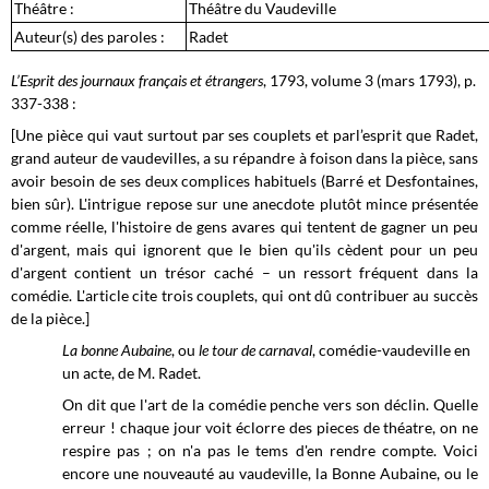
Théâtre :
Théâtre du Vaudeville
Auteur(s) des paroles :
Radet
L’Esprit des journaux français et étrangers
, 1793, volume 3 (mars 1793), p.
337-338 :
[Une pièce qui vaut surtout par ses couplets et parl’esprit que Radet,
grand auteur de vaudevilles, a su répandre à foison dans la pièce, sans
avoir besoin de ses deux complices habituels (Barré et Desfontaines,
bien sûr). L'intrigue repose sur une anecdote plutôt mince présentée
comme réelle, l'histoire de gens avares qui tentent de gagner un peu
d'argent, mais qui ignorent que le bien qu'ils cèdent pour un peu
d'argent contient un trésor caché – un ressort fréquent dans la
comédie. L'article cite trois couplets, qui ont dû contribuer au succès
de la pièce.]
La bonne Aubaine
, ou
le tour de carnaval
, comédie-vaudeville en
un acte, de M. Radet.
On dit que l'art de la comédie penche vers son déclin. Quelle
erreur ! chaque jour voit éclorre des pieces de théatre, on ne
respire pas ; on n'a pas le tems d'en rendre compte. Voici
encore une nouveauté au vaudeville, la Bonne Aubaine, ou le