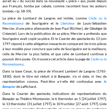
aurait eu « du succès dans sa nouveauté », pièce « qui, jouée depuis
aux Français, tomba par cabale, comme racontent tous les auteurs
tombés » (p. 58-59).
La pièce de Lombard de Langres est imitée, comme
Cécile
ou
la
Reconnaissance
de Souriguère et le
Libérateur
de Louis-Sébastien
Mercier, d’une pièce allemande de Jean Paul (Richter),
der Gläubiger
(
le
Créancier
). Lors de la publication de sa pièce, Mercier a prétendu que
Souriguère avait copié sa pièce. Et le
Courrier des spectacles
du 13 juin
1797 répond à cette allégation inexacte en comparant les trois pièces
à leur modèle pour conclure que celle de Souriguère est la meilleure,
celle de Mercier la plus faible, et que celle de Lombard continue à
pouvoir être jouée. On trouvera cet article dans la page de
Cécile
ou
la
Reconnaissance
.
Dans la base Cesar, la pièce de Vincent Lambert de Langres (1765-
1830), dont le titre est réduit à
le Banquier
, n’a ni date, ni lieu de
représentation connus. Peut-être a-t-elle été confondue avec
le
Banquier
de Laffichard.
Dans le
Courrier des spectacles
, indications de représentations du
Banquier
au Théâtre Montansier, le 6 thermidor an 5 [24 juillet 1797],
le 13 thermidor [31 juillet 1797], le 10 fructidor [27 août 1797]. Liste
sans aucune garantie d'exhaustivité, et avec un risque de confusion