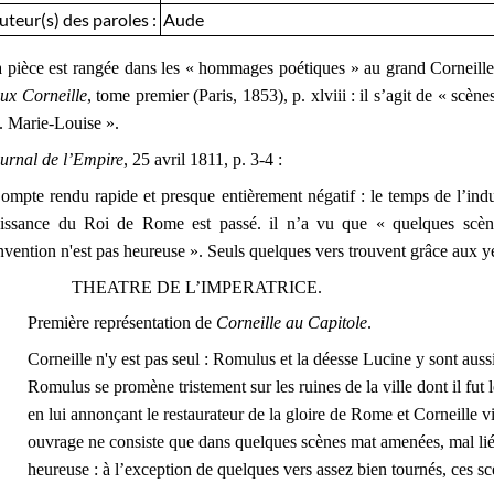
uteur(s) des paroles :
Aude
 pièce est rangée dans les « hommages poétiques » au grand Corneill
ux Corneille
, tome premier (Paris, 1853), p. xlviii
: il s’agit de « scèn
 Marie-Louise ».
urnal de l’Empire
, 25 avril 1811, p. 3-4 :
ompte rendu rapide et presque entièrement négatif : le temps de l’indu
issance du Roi de Rome est passé. il n’a vu que « q
uelques scèn
invention n'est pas heureuse ». Seuls quelques vers trouvent grâce aux ye
THEATRE DE L’IMPERATRICE.
Première représentation de
Corneille au Capitole
.
Corneille n'y est pas seul : Romulus et la déesse Lucine y sont aussi,
Romulus se promène tristement sur les ruines de la ville dont il fut 
en lui annonçant le restaurateur de la gloire de Rome et Corneille 
ouvrage ne consiste que dans quelques scènes mat amenées, mal liée
heureuse : à l’exception de quelques vers assez bien tournés, ces scè