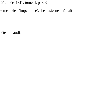
e
16
année, 1811, tome II, p. 397 :
sement de l’Impératrice). Le reste ne méritait
a été applaudie.