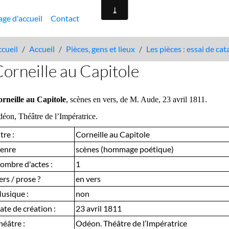
age d'accueil
Contact
cueil
Accueil
Pièces, gens et lieux
Les pièces : essai de ca
orneille au Capitole
rneille au Capitole
, scènes en vers, de M. Aude, 23 avril 1811.
éon, Théâtre de l’Impératrice.
tre :
Corneille au Capitole
enre
scènes (hommage poétique)
ombre d'actes :
1
ers / prose ?
en vers
usique :
non
ate de création :
23 avril 1811
héâtre :
Odéon. Théâtre de l’Impératrice