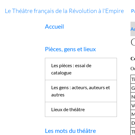
Le Théâtre français de la Révolution à l'Empire
P
Accueil
Ac
C
Pièces, gens et lieux
Co
Les pièces : essai de
Od
catalogue
Ti
Les gens : acteurs, auteurs et
G
autres
N
V
Lieux de théâtre
M
D
Les mots du théâtre
T