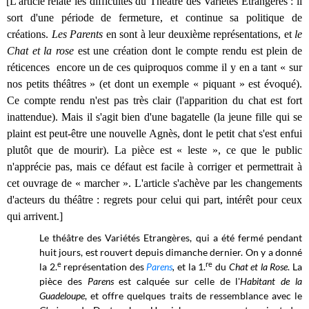
[L'article relate les difficultés du Théâtre des Variétés Étrangères : il
sort d'une période de fermeture, et continue sa politique de
créations.
Les Parents
en sont à leur deuxième représentations, et
le
Chat et la rose
est une création dont le compte rendu est plein de
réticences encore un de ces quiproquos comme il y en a tant « sur
nos petits théâtres » (et dont un exemple « piquant » est évoqué).
Ce compte rendu n'est pas très clair (l'apparition du chat est fort
inattendue). Mais il s'agit bien d'une bagatelle (la jeune fille qui se
plaint est peut-être une nouvelle Agnès, dont le petit chat s'est enfui
plutôt que de mourir). La pièce est « leste », ce que le public
n'apprécie pas, mais ce défaut est facile à corriger et permettrait à
cet ouvrage de « marcher ». L'article s'achève par les changements
d'acteurs du théâtre : regrets pour celui qui part, intérêt pour ceux
qui arrivent.]
Le théâtre des Variétés Etrangères, qui a été fermé pendant
huit jours, est rouvert depuis dimanche dernier. On y a donné
e
re
la 2.
représentation des
Parens
,
et la 1.
du
Chat et la Rose
. La
pièce des
Parens
est calquée sur celle de l'
Habitant de la
Guadeloupe
, et offre quelques traits de ressemblance avec le