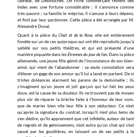
Glorieux
, de Destouches. Un riche commerçant revient des
Indes avec une fortune considérable : il s'annonce comme
très-pauvre ; sa famille le méprise, il s'amuse à leurs dépens,
et finit par leur pardonner. Cette pièce a été arrangée par M.
Alexandre Duval.
Quant à la pièce du
Chat et de la Rose
, elle est entièrement
fondée sur un de ces quiproquo qui ont été reproduits jusqu'à
satiété sur nos petits théâtres, et qui est présenté d'une
manière piquante dans les
Étrennes du jour de l'an
. Dans la pièce
allemande, une jeune fille gémit de l'inconstance de son bien-
aimé, qui vient de l'abandonner ; sa seule consolation sera
d'élever un gage de son amour qu'il lui a lassé en partant. De si
tristes doléances alarment les parens de la demoiselle ; ils
s'imaginent qu'un jeune et joli garçon qui lui fait les yeux
doux, est la cause de sa douleur. Ils ne trouvent pas de moyen
plus sûr de réparer la brèche faite à l'honneur de leur nom,
que de marier bien vite leur fille à son séducteur. Ce n'est
qu'après la signature du contrat, lorsqu'il n'est plus tems de
s'en dédire, qu'ils apprennent que cet infidelle, auteur de tant
de regrets et de gémissemens, n'est autre qu'un chat qui s'est
sauvé par les gouttières, en laissant un de ses petits à la