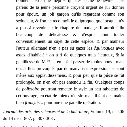
donnent lieu à une méprise qu'il est facile de deviner ; les
parens de la jeune personne croyent urgent de lui donner
pour époux, un joli garçon qu'ils regardent comme son
séducteur, & l'on ne reconnoît le quiproquo, que lorsqu'il n'y
a plus à revenir sur le chapitre du mariage. Il auroit fallu
beaucoup de délicatesse & d'esprit pour traiter
convenablement un sujet de cette espèce, & par malheur
l'auteur allemand n'en a pas su gazer les
équivoques
avec
assez d'habileté ; on a ri de quelques traits heureux, & la
lle
gentillesse de M.
..... en a fait passer de moins bons ; mais
des sifflets provoqués par de mauvaises expressions se sont
mêlés aux applaudissemens, & pour peu que la pièce se fût
prolongée, on n'en eût pas entendu la fin. Quelques coups
de
polissoire
pourront remettre le style un peu raboteux de
cet ouvrage, en état de mieux réussir; mais il faut des mains
bien
françaises
pour une une pareille opération.
Journal des arts, des sciences et de la littérature
, Volume 19, n° 506
du 14 mai 1807, p. 307-308 :