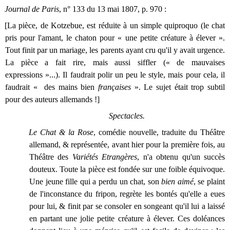
Journal de Paris
, n° 133 du 13 mai 1807, p. 970 :
[La pièce, de Kotzebue, est réduite à un simple quiproquo (le chat
pris pour l'amant, le chaton pour « une petite créature à élever ».
Tout finit par un mariage, les parents ayant cru qu'il y avait urgence.
La pièce a fait rire, mais aussi siffler (« de mauvaises
expressions »...). Il faudrait polir un peu le style, mais pour cela, il
faudrait « des mains bien
françaises
». Le sujet était trop subtil
pour des auteurs allemands !]
Spectacles.
Le Chat & la Rose
, comédie nouvelle, traduite du Théâtre
allemand, & représentée, avant hier pour la première fois, au
Théâtre des
Variétés Etrangères
, n'a obtenu qu'un succès
douteux. Toute la pièce est fondée sur une foible équivoque.
Une jeune fille qui a perdu un chat, son
bien aimé
, se plaint
de l'inconstance du fripon, regrète les bontés qu'elle a eues
pour lui, & finit par se consoler en songeant qu'il lui a laissé
en partant une jolie petite créature à élever. Ces doléances