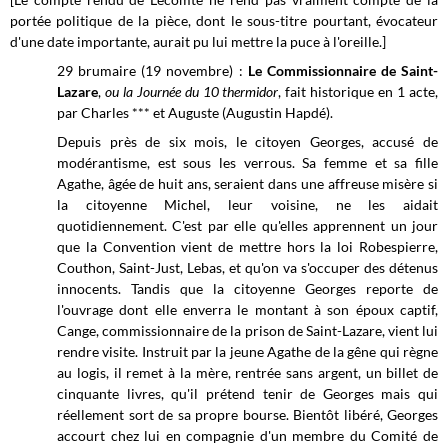
portée politique de la pièce, dont le sous-titre pourtant, évocateur
d'une date importante, aurait pu lui mettre la puce à l'oreille.]
29 brumaire (19 novembre) :
Le Commissionnaire de Saint-
Lazare
,
ou la Journée du 10 thermidor
, fait historique en 1 acte,
par Charles *** et Auguste (Augustin Hapdé).
Depuis près de six mois, le citoyen Georges, accusé de
modérantisme, est sous les verrous. Sa femme et sa fille
Agathe, âgée de huit ans, seraient dans une affreuse misère si
la citoyenne Michel, leur voisine, ne les aidait
quotidiennement. C'est par elle qu'elles apprennent un jour
que la Convention vient de mettre hors la loi Robespierre,
Couthon, Saint-Just, Lebas, et qu'on va s'occuper des détenus
innocents. Tandis que la citoyenne Georges reporte de
l'ouvrage dont elle enverra le montant à son époux captif,
Cange, commissionnaire de la prison de Saint-Lazare, vient lui
rendre visite. Instruit par la jeune Agathe de la gêne qui règne
au logis, il remet à la mère, rentrée sans argent, un billet de
cinquante livres, qu'il prétend tenir de Georges mais qui
réellement sort de sa propre bourse. Bientôt libéré, Georges
accourt chez lui en compagnie d'un membre du Comité de