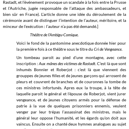
Rastadt, et l’événement provoque un scandale à la fois entre la Prusse
et l’Autriche, jugée responsable de l’attaque des ambassadeurs, et
bien sûr en France). L’article donne une idée du déroulement de la
cérémonie avant de distinguer l’intention de l’auteur, méritoire, et la
minceur de l’exécution : l’auteur n’a pas été demandé.]
Théâtre de l’Ambigu-Comique.
Voici le fond de la pantomime anecdotique donnée hier pour
la première fois à ce théâtre sous le titre du
Cri de Vengeance
.
Un tombeau paroit au pied d’une montagne, avec cette
inscription :
Aux mânes des victimes de Rastadt
. C’est là que sont
inhumés Bonnier et Roberjot : c’est là que viennent des
grouppes de jeunes filles et de jeunes garçons qui arrosent de
pleurs et couvrent de branches et de couronnes la tombe de
ces ministres infortunés. Apres eux la troupe, à la tête de
laquelle paroit le général et l’épouse de Roberjot, vient jurer
vengeance, et de jeunes citoyens armés pour la défense de
patrie à la vue de quelques prisonniers ennemis, veulent
venger par leur trépas l’assassinat des ministres, mais le
général leur oppose l’humanité, et les égards qu'on doit aux
vaincus. Ensuite on a chanté deux hymnes analogues au sujet