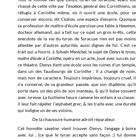
chassé de cette ville par
Timoléon
, général des Corinthiens, se
réfugia à Corinthe même, où il ouvrit une école, pour se
conserver encore, dit
Cicéron,
une espece d'empire. Quoique
sa profession de maître-d'école paroisse une fable à
Hewmon
,
docteur allemand, qui a fait sur ce sujet un gros
in-4to.
, cette
anecdote de la vie du tyran de Syracuse n'en est pas moins
attestée par d'autres autorités aussi dignes de foi. C'est ce
trait qui a fourni, à
Sylvain Maréchal
, le sujet de
Denys
le tyran,
maitre d'école à Corinthe,
opéra en un acte, joué avec succès sur
ce théatre. Denys tient une école sous les ruines d'un temple,
dans un des fauxbourgs de Corinthe : il a changé de nom,
mais non de caractere. Toujours impérieux, toujours cruel, il
n'a conservé, de sa grandeur passée, que son diadême, qu'il
porte dans un des plis de son manteau, & qu'il baise souvent
avec ivresse. La huitieme heure ramene les enfans à sa classe:
il leur fait répéter l'alphabet grec, & les traite avec une dureté
qui indigne un de ses voisins,
De la chaussure humaine adroit réparateur.
Cet honnête savetier vient trouver Denys, l’engage à boire
avec lui , (ce que le tyran accepte sans façon ;) lui donne