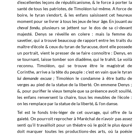
d'excellentes leçons de républicanisme, & le force à porter la
santé de tous les patriotes, de Timoléon lui-même. A force de
boire, le tyran s'endort, & les enfans saisissent cet heureux
moment pour se livrer à tous les jeux de leur âge. En jouant
au
cheval fondu
, plusieurs se jettent sur le dos de sa ci-devant
majesté. Denys se réveille en colere : mais la femme du
savetier, qui a trouvé beaucoup de rapport entre les traits du
maître-d'école & ceux du tyran de Syracuse, dont elle possede
un portrait, vient le presser de se faire connoître : Denys, en
se tournant, laisse tomber son diadême, qui le trahit. Le voilà
reconnu. Timoléon, qui se trouve être le magistrat de
Corinthe, arrive a la tête du peuple : c'est en vain que le tyran
lui demande excuse ;
Timoléon le condamne à être battu de
verges au pied de la statue de la liberté. On emmene Denys ;
&, pour purifier le vieux temple que sa présence avoit souillé,
les enfans renversent la chaire, tous les meubles de l'école :
on les remplace par la statue de la liberté, & l'on danse.
Tel est le fonds très-léger de cet ouvrage, qui offre de la
gaieté. On pourroit reprocher à Maréchal de n'avoir pas assez
senti qu'il travailloit pour un théatre où le goût le plus épuré
doit marquer toutes les productions-des arts, où la poésie