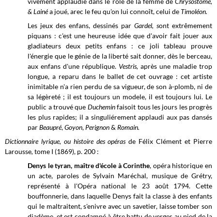
vivement applaudie dans le rôle de la femme de
Chrysostôme,
& Lainé
a joué, arec le feu qu'on lui connoît, celui de
Timoléon.
Les jeux des enfans, dessinés par
Gardel, s
ont extrêmement
piquans : c'est une heureuse idée que d'avoir fait jouer aux
gladiateurs deux petits enfans : ce joli tableau prouve
l'énergie que le génie de la liberté sait donner, dès le berceau,
aux enfans d'une république.
Vestris
,
après une maladie trop
longue, a reparu dans le ballet de cet ouvrage : cet artiste
inimitable n'a rien perdu de sa vigueur, de son à-plomb, ni de
sa légèreté ; il est toujours un modele, il est toujours lui. Le
public a trouvé que
Duchemin
faisoit tous les jours les progrès
les plus rapides; il a singuliérement applaudi aux pas dansés
par
Beaupré
,
Goyon
,
Perignon
&
Romain.
Dictionnaire lyrique, ou histoire des opéras
de Félix Clément et Pierre
Larousse
,
tome I (1869), p. 200 :
Denys le tyran, maître d'école à Corinthe
, opéra historique en
un acte, paroles de Sylvain Maréchal, musique de Grétry,
représenté à l'Opéra national le 23 août 1794. Cette
bouffonnerie, dans laquelle Denys fait la classe à des enfants
qui le maltraitent, s'enivre avec un savetier, laisse tomber son
diadème, et est condamné à être battu de verges au pied de la