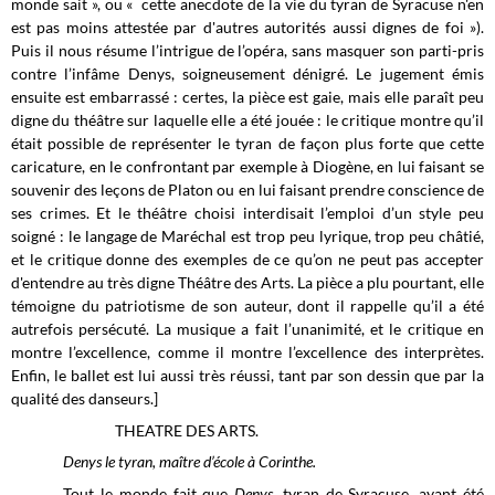
monde sait », ou « cette anecdote de la vie du tyran de Syracuse n'en
est pas moins attestée par d'autres autorités aussi dignes de foi »).
Puis il nous résume l’intrigue de l’opéra, sans masquer son parti-pris
contre l’infâme Denys, soigneusement dénigré. Le jugement émis
ensuite est embarrassé : certes, la pièce est gaie, mais elle paraît peu
digne du théâtre sur laquelle elle a été jouée : le critique montre qu’il
était possible de représenter le tyran de façon plus forte que cette
caricature, en le confrontant par exemple à Diogène, en lui faisant se
souvenir des leçons de Platon ou en lui faisant prendre conscience de
ses crimes. Et le théâtre choisi interdisait l’emploi d’un style peu
soigné : le langage de Maréchal est trop peu lyrique, trop peu châtié,
et le critique donne des exemples de ce qu’on ne peut pas accepter
d'entendre au très digne Théâtre des Arts. La pièce a plu pourtant, elle
témoigne du patriotisme de son auteur, dont il rappelle qu’il a été
autrefois persécuté. La musique a fait l’unanimité, et le critique en
montre l’excellence, comme il montre l’excellence des interprètes.
Enfin, le ballet est lui aussi très réussi, tant par son dessin que par la
qualité des danseurs.]
THEATRE DES ARTS.
Denys le tyran, maître d’école à Corinthe.
Tout le monde fait que
Denys
, tyran de Syracuse, ayant été