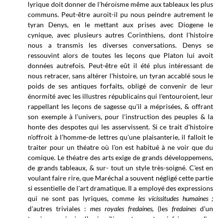
lyrique doit donner de l'héroïsme même aux tableaux les plus
communs. Peut-être auroit-il pu nous peindre autrement le
tyran Denys, en le mettant aux prises avec Diogene le
cynique, avec plusieurs autres Corinthiens, dont l'histoire
nous a transmis les diverses conversations. Denys se
ressouvint alors de toutes les leçons que Platon lui avoit
données autrefois. Peut-être eût il été plus intéressant de
nous retracer, sans altérer l'histoire, un tyran accablé sous le
poids de ses antiques forfaits, obligé de convenir de leur
énormité avec les illustres républicains qui l'entouroient, leur
rappellant les leçons de sagesse qu'il a méprisées, & offrant
son exemple à l'univers, pour l'instruction des peuples & la
honte des despotes qui les asservissent. Si ce trait d'histoire
n'offroit à l’homme-de lettres qu'une plaisanterie, il falloit le
traiter pour un théatre où l'on est habitué à ne voir que du
comique. Le théatre des arts exige de grands développemens,
de grands tableaux, & sur- tout un style très-soigné. C'est en
voulant faire rire, que Maréchal a souvent négligé cette partie
si
essentielle de l'art dramatique. Il a employé des expressions
qui ne sont pas lyriques, comme
les
vicissitudes humaines ;
d'autres triviales :
mes royales fredaines,
(les
fre
daines
d'un