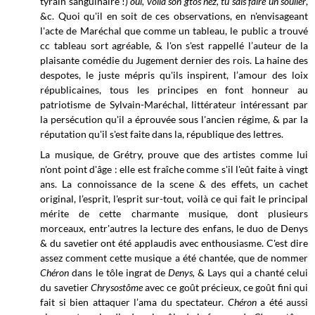
tyraín sanguinaire !)
oui, voilà son gtos nez, tu sais faire un soulier
,
&c. Quoi qu'il en soit de ces observations, en n'envisageant
l'acte de Maréchal que comme un tableau, le public a trouvé
cc tableau sort agréable, &
l'on s'est rappellé l’auteur de la
plaisante comédie du Jugement dernier des rois. La haine des
despotes, le juste mépris qu'ils inspirent, l’amour des loix
républicaines, tous les principes en font honneur au
patriotisme de Sylvain-Maréchal, littérateur intéressant par
la persécution qu'il a éprouvée sous l'ancien régime, & par la
réputation qu'il s'est faite dans la, république des lettres.
La musique, de Grétry, prouve que des artistes comme lui
n'ont point d'âge : elle est fraîche comme s'il l'eût faite à vingt
ans. La connoissance de la scene & des effets, un cachet
original, l’esprit, l'esprit sur-tout, voilà ce qui fait le principal
mérite de cette charmante musique, dont plusieurs
morceaux, entr'autres la lecture des enfans, le duo de Denys
& du savetier ont été applaudis avec enthousiasme. C'est dire
assez comment cette musique a été chantée, que de nommer
Chéron
dans le tôle ingrat de
Denys,
& Lays
qui a chanté celui
du savetier
Chrysostôme
avec ce goût précieux, ce goût fini qui
fait si bien attaquer l’ama du spectateur.
Chéron
a été aussi