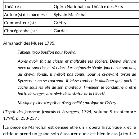
Théâtre :
Opéra National, ou Théâtre des Arts
Auteur(s) des paroles :
Sylvain Maréchal
Compositeur(s) :
Grétry
Chorégraphe (s) :
Gardel
Almanach des Muses 1795.
Tableau trop bouffon pour l'opéra.
Après avoir fait sa classe, et maltraité ses écoliers, Denys, s'enivre
avec un savetier, et s'endort. Les enfans de l'école, jouent sur son dos,
au cheval fondu. Il n'étoit pas connu pour le ci-devant tyran de
Syracuse : en se tournant, il laisse tomber le diadème qu'il portoit
caché sous les plis de son manteau. Timoléon le condamne à être
battu de verges, aux pieds de la statue de la Liberté.
Musique pleine d'esprit et d'originalité ; musique de Grétry.
L’Esprit des journaux français et étrangers
, 1794, volume 9 (septembre
1794), p. 233-237 :
[La pièce de Maréchal est censée être un « opéra historique », et le
critique prend un grand soin à assurer que c’est bien le cas (« tout le