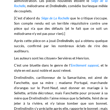
administration. Les pièces nouvelles étoient le
Siège de la
Rochelle
, mélodrame et
Drelindindin
, comédie burlesque mêlée
de couplets.
[C'est d'abord du
Siège de La Rochelle
que le critique s'occupe.
Son compte rendu est un terrible réquisitoire contre une
pièce qui n'a que des défauts (et le fait que ce soit un
mélodrame n'y est pas pour rien).]
Après cette pièce on a joué
Drelindindin,
qui a obtenu quelque
succès, confirmé par les nombreux éclats de rire des
auditeurs.
Les auteurs sont les citoyen» Servières et Henrion.
C’est une bluette dans le genre de l'
Enrôlement supposé
, et le
style en est aussi noble et aussi relevé.
Drelindindin, carillonneur de la Samaritaine, est aimé de
Fanchette, que sa mère ; madame Portugal, marchande
d’orangas sur le Pont-Neuf, veut donner en mariage à la
Sellette, artiste décroteur, mais Fanchette pour prouver à sa
mère que Drelindindin l’aime mieux que la Selletle, feint de se
jeter à la rivière, et n’y laisse tomber que son bonnet.
Drelindindin s’y précipite après elle, rapporte le bonnet ; mais