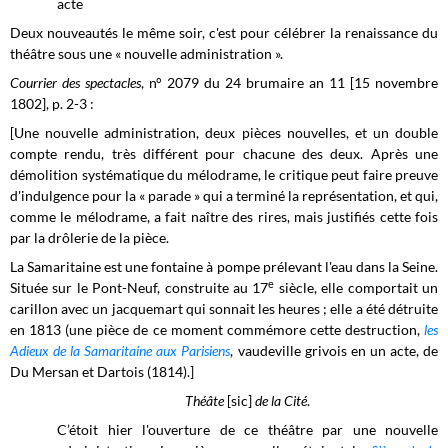
acte
Deux nouveautés le même soir, c'est pour célébrer la renaissance du
théâtre sous une « nouvelle administration ».
Courrier des spectacles
, n° 2079 du 24 brumaire an 11 [15 novembre
1802], p. 2-3 :
[Une nouvelle administration, deux pièces nouvelles, et un double
compte rendu, très différent pour chacune des deux. Après une
démolition systématique du mélodrame, le critique peut faire preuve
d'indulgence pour la « parade » qui a terminé la représentation, et
qui,
comme le mélodrame, a fait naître des rires, mais justifiés cette fois
par la drôlerie de la pièce
.
La Samaritaine est une fontaine à pompe prélevant l'eau dans la Seine.
e
Située sur le Pont-Neuf, construite au 17
siècle, elle comportait un
carillon avec un jacquemart qui sonnait les heures ; elle a été détruite
en 1813 (une pièce de ce moment commémore cette destruction,
les
Adieux de la Samaritaine aux Parisiens
, vaudeville grivois en un acte, de
Du Mersan et Dartois (1814).
]
Théâte
[sic]
de la Cité
.
C’étoit hier l'ouverture de ce théâtre par une nouvelle