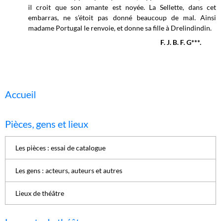
il croit que son amante est noyée. La Sellette, dans cet
embarras, ne s’étoit pas donné beaucoup de mal. Ainsi
madame Portugal le renvoie, et donne sa fille à Drelindindin.
F. J. B. F. G***.
Accueil
Pièces, gens et lieux
Les pièces : essai de catalogue
Les gens : acteurs, auteurs et autres
Lieux de théâtre