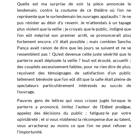
Quelle est ma surprise de voir la pièce annoncée le
lendemain, contre la coutume de ce théâtre où l'on ne
représente que le surlendemain les ouvrages applaudis ! Je ne
pus résister au désir d'y revenir. Je m'attendais à un tapage
plus violent que la veille ; je croyais que le public, indigné que
l'on eût méprisé son premier arrêt, se prononcerait plus
fortement encore, s'il était possible ; mais combien Sancho
Pança avait raison de dire que les jours se suivent et ne se
ressemblent pas ! Qu'est devenue cette juste sévérité que le
parterre avait déployée la veille ? tout est écouté, accueilli ;
des couplets excessivement faibles, pour ne rien dire de plus,
reçoivent des témoignages de satisfaction d'un public
tellement bénévole que l'on eût dit que la salle était pleine de
spectateurs particulièrement intéressés au succès de
l'ouvrage.
Pauvres gens de lettres qui vous croyez jugés lorsque le
parterre a prononcé, imitez l'auteur de
l'Enfant prodigue,
appelez des décisions du public ; fatiguez-le par votre
opiniâtreté ; et si vous n'obtenez la récompense due au talent,
vous arracherez au moins ce que l'on ne peut refuser à
l'importunité.