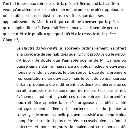
l'on fait jouer deux soirs de suite la pièce sifflée quand la tradition
veut qu'on attende le surlendemain même pour une pièce applaudie,
où le public est aussi injuste dans ses sifflets que dans ses
applaudissements. Mais le critique continue à penser que la pièce
qu’on applaudit après l’avoir sifflée est mauvaise. Il semble penser
que peut-être le public a quelque intérêt à la réussite de la pièce.
Claque ?]
Le
Théâtre du Vaudeville
, si laborieux ordinairement, n'a offert
à la curiosité de ses habitués que
l'Enfant prodigue
ou le
Retour
d'Arlequin.
Je doute que l'aimable poème de M. Campenon
puisse jamais donner naissance à un plus médiocre ouvrage :
nous ne rendons compte, le plus souvent, que de la première
représentation d'un ouvrage ; mais le sort de ce malheureux
enfant prodigue a été
si différent, aux deux premières, que ce
serait tromper nos lecteurs que de ne pas leur parler des
évènemens qui ont signalé ces deux soirées. La première
pourrait être appelée la soirée orageuse ; la pièce a été
outrageusement sifllée ; le parterre a rendu justice à
l'ouvrage ; je ne me rappelle pas avoir assisté à une chute plus
complète et sur-tout plus méritée.Je croyais bien et dûment
enterrée, et pour toujours, la malencontreuse nouveauté.