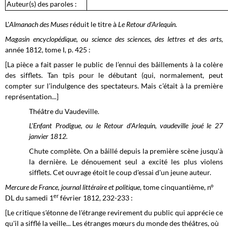
Auteur(s) des paroles :
L'
Almanach des Muses
réduit le titre à
Le Retour d'Arlequin.
Magasin encyclopédique, ou science des sciences, des lettres et des arts
,
année 1812, tome I, p. 425 :
[La pièce a fait passer le public de l’ennui des bâillements à la colère
des sifflets. Tan tpis pour le débutant (qui, normalement, peut
compter sur l’indulgence des spectateurs. Mais c’était à la première
représentation...]
Théâtre du Vaudeville.
L'Enfant Prodigue, ou le Retour d'Arlequin, vaudeville joué le 27
janvier 1812.
Chute complète. On a bâillé depuis la première scène jusqu'à
la dernière. Le dénouement seul a excité les plus violens
sifflets. Cet ouvrage étoit le coup d'essai d'un jeune auteur.
Mercure de France, journal littéraire et politique
, tome cinquantième, n°
er
DL du samedi 1
février 1812,
232-233 :
[Le critique s'étonne de l'étrange revirement du public qui apprécie ce
qu'il a sifflé la veille... Les étranges mœurs du monde des théâtres, où