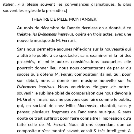
italien, « a blessé souvent les convenances dramatiques, & plus
souvent les regles de la prosodie ».]
THÉATRE DE MLLE. MONTANSIER.
Au mois de décembre de l'année derniere on a donné, à ce
théatre,
les Evénemens imprévus,
opéra en trois actes, avec une
nouvelle musique de M. Ferrari.
Sans nous permettre aucunes réflexions sur la nouveauté qui
a attiré le public à ce spectacle ; sans examiner ni la loi des
procédés, ni mille autres considérations auxquelles elle
pourroit donner lieu, nous nous contenterons de parler du
succès qu'a obtenu M.
Ferrari,
compositeur italien, qui, pour
son début, nous a donné une musique nouvelle sur
les
Evénemens imprévus.
Nous voudrions éloigner de notre
souvenir le sublime objet de comparaison que nous devons à
M. Grétry ; mais nous ne pouvons que faire comme le public,
qui, en sortant de chez Mlle.
Montansier
,
chantoit, sans y
penser, plusieurs fragmens de l'ancienne musique, & sans
doute ce trait suffiroit pour faire connaître l'impression qu'a
faite celle de M.
Ferrari.
Nous dirons cependant que ce
compositeur s'est montré savant, adroit & très-intelligent, &