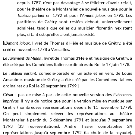
depuis 1787, n'eut pas davantage à se féliciter d'avoir refait,
pour le théâtre de la Montansier, de nouvelle musique pour le
Tableau parlant
en 1792 et pour l'
Amant jaloux
en 1793. Les
partitions de Grétry sont restées debout, universellement
admirées, tandis que celles du musicien florentin n'existent
plus, si tant est qu'elles aient jamais existé.
[
L'Amant jaloux
, livret de Thomas d'Hèle et musique de Grétry, a été
créé en novembre 1778 à Versailles.
Le Jugement de Midas
, livret de Thomas d'Hèle et musique de Grétry, a
été créé par les Comédiens Italiens ordinaires du Roi le 17 juin 1778.
Le Tableau parlant
, comédie-parade en un acte et en vers, de Louis
Ansaulme, musique de Grétry, a été créé par les Comédiens Italiens
ordinaires du Roi le 20 septembre 1769.]
César : pas de mise à part de cette nouvelle version des
Evénemens
imprévus
, il n'y a de notice que pour la version mise en musique par
Grétry (nombreuses représentations depuis le 11 novembre 1779).
On peut simplement relever les représentations au théâtre
Montansier à partir du 5 décembre 1791 et jusqu'au 7 septembre
1793 (33 représentations). André Tissier comptabilise 24
représentations jusqu’à septembre 1792 (la chute de la royauté).