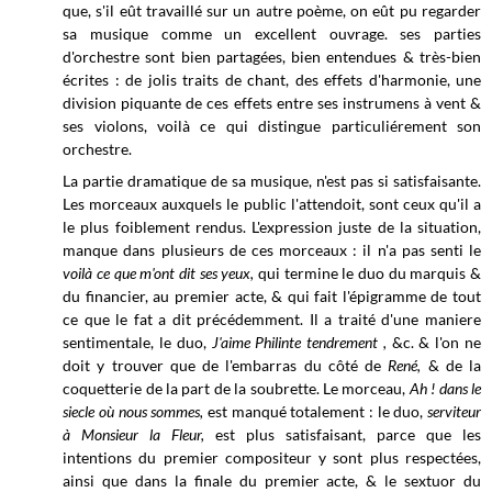
que, s'il eût travaillé sur un autre poème, on eût pu regarder
sa musique comme un excellent ouvrage. ses parties
d'orchestre sont bien partagées, bien entendues & très-bien
écrites : de jolis traits de chant, des effets d'harmonie, une
division piquante de ces effets entre ses instrumens à vent &
ses violons, voilà ce qui distingue particuliérement son
orchestre.
La partie dramatique de sa musique, n'est pas si satisfaisante.
Les morceaux auxquels le public l'attendoit, sont ceux qu'il a
le plus foiblement rendus. L'expression juste de la situation,
manque dans plusieurs de ces morceaux : il n'a pas senti le
voilà ce que m'ont dit ses yeux,
qui termine le duo du marquis &
du financier, au premier acte, & qui fait l'épigramme de tout
ce que le fat a dit précédemment. Il a traité d'une maniere
sentimentale, le duo,
J'aime Philinte tendrement ,
&c. & l'on ne
doit y trouver que de l'embarras du côté de
René,
& de la
coquetterie
de la
part de la soubrette. Le morceau,
A
h ! dans le
siecle où nous sommes,
est manqué totalement : le duo,
serviteur
à Monsieur la Fleur,
est plus satisfaisant, parce que les
intentions du premier compositeur y sont plus respectées,
ainsi que dans la finale du premier acte, & le sextuor du