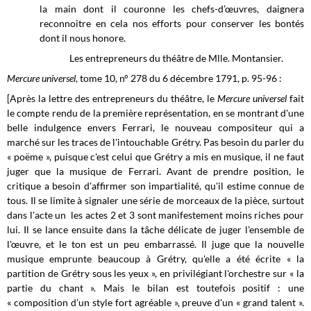
la main dont il couronne les chefs-d’œuvres, daignera
reconnoitre en cela nos efforts pour conserver les bontés
dont il nous honore.
Les entrepreneurs du théâtre de Mlle. Montansier.
Mercure universel
, tome 10, n° 278 du 6 décembre 1791, p. 95-96 :
[Après la lettre des entrepreneurs du théâtre, le
Mercure universel
fait
le compte rendu de la première représentation, en se montrant d'une
belle indulgence envers Ferrari, le nouveau compositeur qui a
marché sur les traces de l'intouchable Grétry. Pas besoin du parler du
« poëme », puisque c'est celui que Grétry a mis en musique, il ne faut
juger que la musique de Ferrari. Avant de prendre position, le
critique a besoin d'affirmer son impartialité, qu'il estime connue de
tous. Il se limite à signaler une série de morceaux de la pièce, surtout
dans l'acte un les actes 2 et 3 sont manifestement moins riches pour
lui. Il se lance ensuite dans la tâche délicate de juger l'ensemble de
l'œuvre, et le ton est un peu embarrassé. Il juge que la nouvelle
musique emprunte beaucoup à Grétry, qu'elle a été écrite « la
partition de Grétry sous les yeux », en privilégiant l'orchestre sur « la
partie du chant ». Mais le bilan est toutefois positif : une
« composition d’un style fort agréable », preuve d'un « grand talent ».