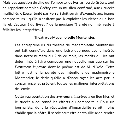
Mais pas question de dire qui l'emporte, de Ferrari ou de Grétry, tout
en rappelant combien Grétry est un musiien confirmé, aux « succès
multipliés ». L'essai tenté par Ferrari doit servir d'exemple aux jeunes
compositeurs : qu'ils n'hésitent pas à exploiter les riches d'un bon
livret. L'auteur ( du livret ? de la musique ?) a été nommé, reste à
féliciter les interprètes...]
Theatre de Mademoiselle Montensier.
Les entrepreneurs du théâtre de mademoiselle Montensier
ont fait connoître dans une lettre que nous avons insérée
dans notre numéro du 2 de ce mois, les motifs qui les ont
déterminés à faire composer une nouvelle musique sur les
Evénemens imprévus
dont le poëme est de M. d'
Helle
. Cette
lettre justifie la pureté des intentions de mademoiselle
Montensier, le désir qu’elle a d’encourager les arts par la
concurrence, et prévient toutes les malignes interprétations
de l’envie.
Cette représentation des
Evènemens imprévus
a eu lieu hier, et
le succès a couronné les efforts du compositeur. Pour un
journaliste, dont la réputation d’impartialité seroit moins
établie que la nôtre, il seroit peut-être chatouilleux de rendre