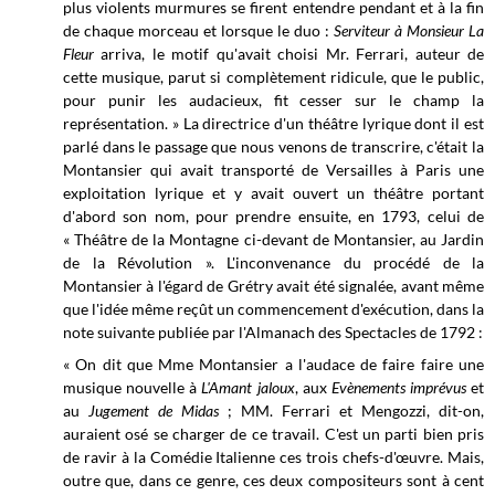
plus violents murmures se firent entendre pendant et à la fin
de chaque morceau et lorsque le duo :
Serviteur à Monsieur La
Fleur
arriva, le motif qu'avait choisi Mr. Ferrari, auteur de
cette musique, parut si complètement ridicule, que le public,
pour punir les audacieux, fit cesser sur le champ la
représentation. » La directrice d'un théâtre lyrique dont il est
parlé dans le passage que nous venons de transcrire, c'était la
Montansier qui avait transporté de Versailles à Paris une
exploitation lyrique et y avait ouvert un théâtre portant
d'abord son nom, pour prendre ensuite, en 1793, celui de
« Théâtre de la Montagne ci-devant de Montansier, au Jardin
de la Révolution ». L'inconvenance du procédé de la
Montansier à l'égard de Grétry avait été signalée, avant même
que l'idée même reçût un commencement d'exécution, dans la
note suivante publiée par l'Almanach des Spectacles de 1792 :
« On dit que Mme Montansier a l'audace de faire faire une
musique nouvelle à
L'Amant jaloux
, aux
Evènements imprévus
et
au
Jugement de Midas
; MM. Ferrari et Mengozzi, dit-on,
auraient osé se charger de ce travail. C'est un parti bien pris
de ravir à la Comédie Italienne ces trois chefs-d'œuvre. Mais,
outre que, dans ce genre, ces deux compositeurs sont à cent