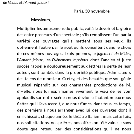
de Midas
et
l'Amant jaloux
.°
Paris, 30 novembre.
Messieurs
,
Multiplier les amusemens du public, voilà le devoir et la gloire
des entre preneurs d’un spectacle ; s’ils remplissent l’un par la
variété des ouvrages qu’ils mettent sous ses yeux, ils
obtiennent l’autre par le goût qu'ils consultent dans le choix
de ces mêmes ouvrages. Trois poëmes, le
jugement de Midas
,
l'
Amant jaloux
, les
Evénemens imprévus
, dont l’ancien et juste
succès rappelle douloureusement aux lettres la perte de leur
auteur, sont tombés dans la propriété publique. Admirateurs
des talens de monsieur Gretry, et des beautés que son génie
musical répandit sur ces charmantes productions de M.
d’Helle, nous lui exprimâmes vivement le vœu de les voir
applaudis sur notre scène : nous devions d’autant mieux nous
flatter qu’il l’exauceroit, que nous fûmes, dans tous les temps,
des premiers à nous arranger avec lui des ouvrages dont il
enrichissoit, chaque année, le théâtre Italien ; mais cette fois,
nos sollicitations, nos prières, nos offres ont été vaines : sans
doute que retenu par des considérations qu’il ne nous