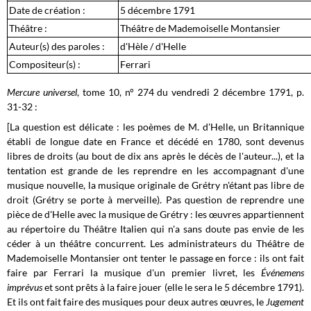
Date de création :
5 décembre 1791
Théâtre :
Théâtre de Mademoiselle Montansier
Auteur(s) des paroles :
d'Hèle / d'Helle
Compositeur(s) :
Ferrari
Mercure universel
, tome 10, n° 274 du vendredi 2 décembre 1791, p.
31-32 :
[La question est délicate : les poèmes de M. d'Helle, un Britannique
établi de longue date en France et décédé en 1780, sont devenus
libres de droits (au bout de dix ans après le décès de l'auteur...), et la
tentation est grande de les reprendre en les accompagnant d'une
musique nouvelle, la musique originale de Grétry n'étant pas libre de
droit (Grétry se porte à merveille). Pas question de reprendre une
pièce de d'Helle avec la musique de Grétry : les œuvres appartiennent
au répertoire du Théâtre Italien qui n'a sans doute pas envie de les
céder à un théâtre concurrent. Les administrateurs du Théâtre de
Mademoiselle Montansier ont tenter le passage en force : ils ont fait
faire
par Ferrari
la musique d'un premier livret, les
Événemens
imprévus
et sont prêts à la faire jouer (elle le sera le 5 décembre 1791).
Et ils ont fait faire des musiques pour deux autres œuvres, le
Jugement