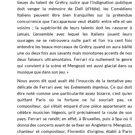
lieues du talent de Grétry, outre que l'indignation publique
doit venger la mémoire de Dell (d'Hèle), les Comédiens
Italiens peuvent être bien tranquilles sur la prétendue
concurrence que l'accapareuse veut établir entre elle et ses
voisins ; la supériorité de leurs talents doit les rassurer à
jamais. L'ensemble avec lequel les Italiens jouent leurs
ouvrages ne se retrouvera nulle part et l'on ira cent fois
entendre les beaux morceaux de Grétry, quand on aura bâillé
une ou deux fois aux savants mais monotones accents de nos
deux faiseurs ultramontains. Ferrari n'a nullement le genre
qui convient à la scène et Mengozzi est aussi glacial dans sa
musique que dans son jeu. »
Nous avons dit quel avait été l'insuccès de la tentative peu
délicate de Ferrari avec les
Evénements imprévus
. Ce qui doit
être noté comme une particularité assez bizarre, c'est qu'en
quittant Paris où la fortune ne lui souriait pas, ce
compositeur, qui s'était emparé d'une pièce appartenant au
célèbre musicien liégeois, prit précisément la route de son
pays. Ferrari se rendit, en effet, à Bruxelles, puis à Spa où il
donna des concerts avant de se fixer en Angleterre. Mengozzi,
chanteur et compositeur, Florentin d'origine, établi à Paris