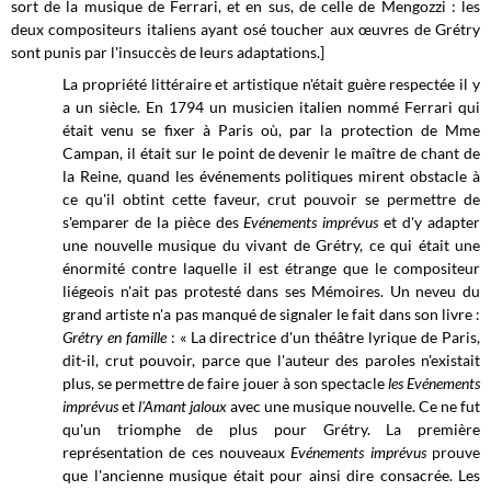
sort de la musique de Ferrari, et en sus, de celle de Mengozzi : les
deux compositeurs italiens ayant osé toucher aux œuvres de Grétry
sont punis par l'insuccès de leurs adaptations.]
La propriété littéraire et artistique n'était guère respectée il y
a un siècle. En 1794 un musicien italien nommé Ferrari qui
était venu se fixer à Paris où, par la protection de Mme
Campan, il était sur le point de devenir le maître de chant de
la Reine, quand les événements politiques mirent obstacle à
ce qu'il obtint cette faveur, crut pouvoir se permettre de
s'emparer de la pièce des
Evénements imprévus
et d'y adapter
une nouvelle musique du vivant de Grétry, ce qui était une
énormité contre laquelle il est étrange que le compositeur
liégeois n'ait pas protesté dans ses Mémoires. Un neveu du
grand artiste n'a pas manqué de signaler le fait dans son livre :
Grétry en famille
: « La directrice d'un théâtre lyrique de Paris,
dit-il, crut pouvoir, parce que l'auteur des paroles n'existait
plus, se permettre de faire jouer à son spectacle
les Evénements
imprévus
et
l'Amant jaloux
avec une musique nouvelle. Ce ne fut
qu'un triomphe de plus pour Grétry. La première
représentation de ces nouveaux
Evénements imprévus
prouve
que l'ancienne musique était pour ainsi dire consacrée. Les