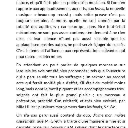
nature, et qu'il écrit plus en poëte qu'en musicien. Si l'on s'en
rapporte aux applaudissemens, aux cris, aux
bravo,
la nouvelle
musique a beaucoup reussi ; mais cette preuve n'est pas
toujours certaine, à moins qu'elle ne soit donnée par la
totalité des auditeurs ; car ceux qui, qans être tout-à-fait
mécontens, ne sont pas assez contens, s'en tiennent à ne rien
dire; et leur silence n'étant pas aussi sensible que les
applaudissemens des autres, ne peut servir à juger du succès.
C'est le tems et l'affluence aux représentations suivantes qui
pourra seul le déterminer.
En attendant on peut parler de quelques morceaux sur
lesquels les avis ont été bien prononcés ; tels que l'ouverture
qui a paru réunir tous les suffrages ; un sextuor au second
acte qui ferait moitié plus d'effet, s'il était de moitié moins
long, mais dont le motif piquant et les accompagnemens très-
soignés ont fait le plus grand plaisir ; un morceau à
prétention, précédé d'un récitatif, et très-bien exécuté, par
Mlle Lillier ; plusieurs mouvemens dans les finals, &c. &c.
On n'a pas paru aussi content du duo,
J'aime mon maitre
assurément
, que M. Gretry a traité d'une maniere si fine et si
delicate; ni de l'air,
Serviteur à M. Lafleur
, dont le caractere n'a