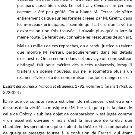
pas paru aussi bien saisi. Le petit air,
Comment se fier aux
hommes
, a été peu goûté. On a blamé M. Ferrari de s'être
entiérement calqué sur les formes créées par M. Grétry, dans
les morceaux principaux. Il semble qu'il ait cru que la vérité
d'expression une fois trouvée, il n'avait plus qu'à suivre la
même route. Ce ferait peu connaître les ressources de son art.
Mais au milieu de ces reproches, on a rendu justice au talent
que montre M Ferrari, particulièrement dans les détails
d'orchestre. On a reconnu dans cet ouvrage un compositeur
distingué, fait pour mériter des succès universels, lorsqu'il
traitera un poëme nouveau, qui ne le soumettra plus à un
examen sévère, et à des comparaisons toujours dangereuses.
L’Esprit des journaux français et étrangers
, 1792, volume 3 (mars 1792), p.
322-324 :
[Dire que ce compte rendu est plein de réticences, c’est être en-
dessous de la vérité. La musique de M. Ferrari, qui a pris la place de
celle de Grétry, « sublime objet de comparaison », est jugée comme
« un excellent ouvrage », mais c’est la musique de Grétry que
chantaient les spectateurs qui sortaient du théâtre. Et la comparaison
de quelques passages tourne à la confusion de Ferrari, qui étant