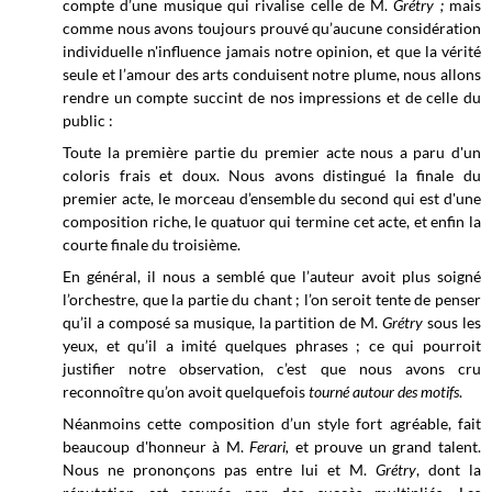
compte d’une musique qui rivalise celle de M.
Grétry ;
mais
comme nous avons toujours prouvé qu’aucune considération
individuelle n'influence jamais notre opinion, et que la vérité
seule et l’amour des arts conduisent notre plume, nous allons
rendre un compte succint de nos impressions et de celle du
public :
Toute la première partie du premier acte nous a paru d'un
coloris frais et doux. Nous avons distingué la finale du
premier acte, le morceau d’ensemble du second qui est d'une
composition riche, le quatuor qui termine cet acte, et enfin la
courte finale du troisième.
En général, il nous a semblé que l’auteur avoit plus soigné
l’orchestre, que la partie du chant ; l’on seroit tente de penser
qu’il a composé sa musique, la partition de M.
Grétry
sous les
yeux, et qu’il a imité quelques phrases ; ce qui pourroit
justifier notre observation, c’est que nous avons cru
reconnoître qu’on avoit quelquefois
tourné autour des motifs
.
Néanmoins cette composition d’un style fort agréable, fait
beaucoup d'honneur à M.
Ferari,
et prouve un grand talent.
Nous ne prononçons pas entre lui et M.
Grétry
, dont la