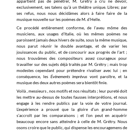
appartient pas de pénétrer, M. Gretry a cru ne devoir,
exclusivement, ses talens qu’à un théâtre unique. Libres; par
ses refus, nous nous décidâmes alors à faire faire de la
musique nouvelle sur les poëmes de M. d’Helle.
Ce procédé entièrement conforme, de l’aveu môme des
musiciens, aux usages d’Italie, où les mêmes poëmes ne
paroissent jamais deux hivers de suite, sous la même musique,
nous parut réunir le double avantage, et de varier les
jouissances du public, et de concourir aux progrès de l’art ;
nous trouvâmes des compositeurs assez courageux pour
travailler sur des sujets déjà traités par M. Grétry ; mais trop
modestes cependant pour prétendre rivaliser avec lui ; en
conséquence, les
Événements imprévus
vont paroître, et la
musique des deux autres poëmes sera bientôt finie.
Voilà , messieurs , nos motifs et nos résultats ; leur pureté doit
les mettre au-dessus de toutes fausses interprétions, et nous
engage à les rendre publics par la voie de votre journal.
L’expérience a prouvé que la gloire d’un grand-homme
s’accroît par les comparaisons ; et l’on peut en acquérir
beaucoup encore sans atteindre à celle de M. Grétry. Nous
osons croire que le public, qui dispense les encouragemens de