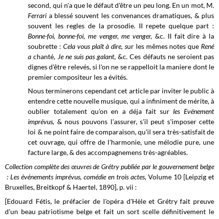
second, qui n'a que le défaut d'être un peu long. En un mot, M.
Ferrari
a blessé souvent les convenances dramatiques, & plus
souvent les regles de la prosodie. II repete quelque part :
Bonne-foi, bonne-foi, me venger, me venger,
&c. II fait dire à la
soubrette :
Cela vous plaît à dire, s
ur les mêmes notes que
René
a
chanté,
Je ne suis pas galant,
&c. Ces défauts ne seroient pas
dignes d'être relevés, si l'on ne se rappelloit la maniere dont le
premier compositeur les a évités.
Nous terminerons cependant cet article par inviter le public à
entendre cette nouvelle musique, qui a infiniment de mérite, à
oublier totalement qu'on en a déja fait sur
les Evénement
imprévus,
& nous pouvons l'assurer, s'il peut s'imposer cette
loi & ne point faire de comparaison, qu'il sera très-satisfait de
cet ouvrage, qui offre de l'harmonie, une mélodie pure, une
facture large, & des accompagnemens très-agréables.
Collection complète des œuvres de Grétry publiée par le gouvernement belge
: Les événements imprévus, comédie en trois actes
, Volume 10 [Leipzig et
Bruxelles, Breitkopf & Haertel, 1890], p. vii :
[Edouard Fétis, le préfacier de l'opéra d'Hèle et Grétry fait preuve
d'un beau patriotisme belge et fait un sort scelle définitivement le