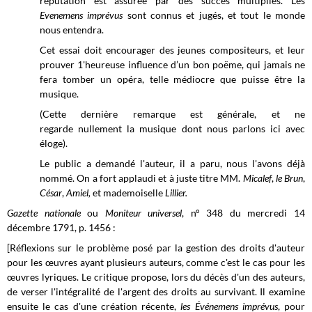
réputation est assurée par des succès multipliés. Les
Evenemens imprévus
sont connus et jugés, et tout le monde
nous entendra.
Cet essai doit encourager des jeunes compositeurs, et leur
prouver 1'heureuse influence d’un bon poëme, qui jamais ne
fera tomber un opéra, telle médiocre que puisse être la
musique.
(Cette dernière remarque est générale, et ne
regarde nullement la musique dont nous parlons ici avec
éloge).
Le public a demandé l'auteur, il a paru, nous l'avons déjà
nommé. On a fort applaudi et à juste titre MM.
Micalef
,
le Brun
,
César
,
Amiel,
et mademoiselle
Lillier.
Gazette nationale
ou
Moniteur universel
, n° 348 du mercredi 14
décembre 1791, p. 1456 :
[Réflexions sur le problème posé par la gestion des droits d'auteur
pour les œuvres ayant plusieurs auteurs, comme c'est le cas pour les
œuvres lyriques. Le critique propose, lors du décès d'un des auteurs,
de verser l'intégralité de l'argent des droits au survivant. Il examine
ensuite le cas d'une création récente,
les Événemens imprévus
, pour