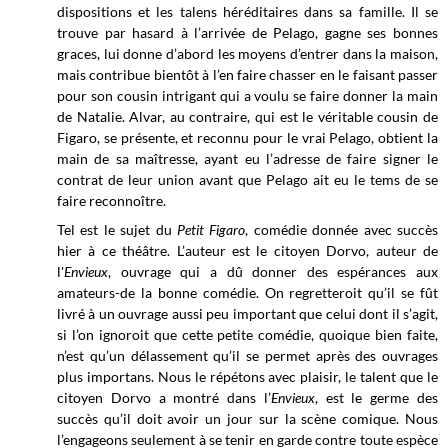
dispositions et les talens héréditaires dans sa famille. Il se
trouve par hasard à l’arrivée de Pelago, gagne ses bonnes
graces, lui donne d’abord les moyens d’entrer dans la maison,
mais contribue bientôt à l’en faire chasser en le faisant passer
pour son cousin intrigant qui a voulu se faire donner la main
de Natalie. Alvar, au contraire, qui est le véritable cousin de
Figaro, se présente, et reconnu pour le vrai Pelago, obtient la
main de sa maîtresse, ayant eu l’adresse de faire signer le
contrat de leur union avant que Pelago ait eu le tems de se
faire reconnoître.
Tel est le sujet du
Petit Figaro
, comédie donnée avec succès
hier à ce théâtre. L’auteur est le citoyen Dorvo, auteur de
l'
Envieux
, ouvrage qui a dû donner des espérances aux
amateurs-de la bonne comédie. On regretteroit qu’il se fût
livré à un ouvrage aussi peu important que celui dont il s’agit,
si l’on ignoroit que cette petite comédie, quoique bien faite,
n’est qu’un délassement qu’il se permet après des ouvrages
plus importans. Nous le répétons avec plaisir, le talent que le
citoyen Dorvo a montré dans l’
Envieux
, est le germe des
succès qu’il doit avoir un jour sur la scène comique. Nous
l’engageons seulement à se tenir en garde contre toute espèce