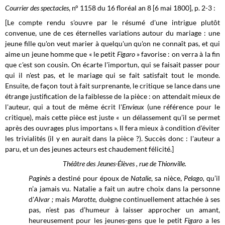
Courrier des spectacles
, n° 1158 du 16 floréal an 8 [6 mai 1800], p. 2-3 :
[Le compte rendu s'ouvre par le résumé d'une intrigue plutôt
convenue, une de ces éternelles variations autour du mariage : une
jeune fille qu'on veut marier à quelqu'un qu'on ne connaît pas, et qui
aime un jeune homme que « le petit
Figaro
» favorise : on verra à la fin
que c'est son cousin. On écarte l'importun, qui se faisait passer pour
qui il n'est pas, et le mariage qui se fait satisfait tout le monde.
Ensuite, de façon tout à fait surprenante, le critique se lance dans une
étrange justification de la faiblesse de la pièce : on attendait mieux de
l'auteur, qui a tout de même écrit l'
Envieux
(une référence pour le
critique), mais cette pièce est juste « un délassement qu’il se permet
après des ouvrages plus importans ». Il fera mieux à condition d'éviter
les trivialités (il y en aurait dans la pièce ?). Succès donc : l'auteur a
paru, et un des jeunes acteurs est chaudement félicité.]
Théâtre des Jeunes-Élèves , rue de Thionville.
Paginès
a destiné pour époux de
Natalie
, sa nièce,
Pelago,
qu’il
n’a jamais vu. Natalie a fait un autre choix dans la personne
d'
Alvar ;
mais
Marotte,
duègne continuellement attachée à ses
pas, n’est pas d’humeur à laisser approcher un amant,
heureusement pour les jeunes-gens que le petit
Figaro
a les