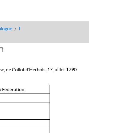
talogue
f
n
e, de Collot d’Herbois, 17 juillet 1790.
la Fédération