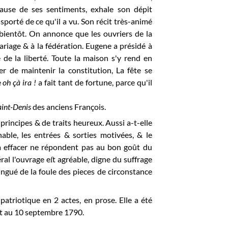
cause de ses sentiments, exhale son dépit
porté de ce qu'il a vu. Son récit très-animé
bientôt. On annonce que les ouvriers de la
riage & à la fédération. Eugene a présidé à
e de la liberté. Toute la maison s'y rend en
rer de maintenir la constitution, La fête se
e
oh çà ira !
a fait tant de fortune, parce qu'il
int-Denis
des anciens François.
 principes & de traits heureux. Aussi a-t-elle
nable, les entrées & sorties motivées, & le
s à effacer ne répondent pas au bon goût du
ral l'ouvrage eſt agréable, digne du suffrage
ngué de la foule des pieces de circonstance
patriotique en 2 actes, en prose. Elle a été
et au 10 septembre 1790.