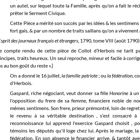
un autel, sur lequel toute la Famille, après qu'on a fait le 
prêter le Serment Civique.
Cette Pièce a mérité son succès par les idées & les sentimens 
fort gais, & par un nombre de traits saillans qu'on a vivement
Esprit des journaux français et étrangers
, 1790, tome VIII (août 1790)
e compte rendu de cette pièce de Collot d’Herbois ne tarit pas 
incipes, traits heureux. Un seul reproche, mineur et facile à corri
s au bon goût du reste ».]
On a donné le 16 juillet,
la famille patriote
; ou
la fédération
, c
d'Herbois.
Gaspard, riche négociant, veut donner sa fille
Honorine
à un
l'opposition du frere de sa femme, financiere noble de nou
mêmes sentimens. Son frere, prieur prémontré, loin de regrett
le revenu à sa véritable destination , s'est consacré à
reconnoissance lui apprend l'exercice Gaspard choisit , pou
témoins les députés qu'il loge chez lui. Après le mariage, 
fédération. En son absence le financier arrive, & tantôt av