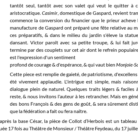
tantôt seul, tantôt avec son valet qui veut le quitter à 
aristocratique.
Casimir
, domestique de Gaspard, revient trans
commence la conversion du financier que le prieur acheve 
manufacture de Gaspard ont préparé une fête relative au ma
ces préparatifs, & dans le milieu du jardin s'éleve la statu
dansant. Victor paroît avec sa petite troupe, & lui fait ju
termine par des couplets sur cet air dont le refrein populair
est l'expression d'un sentiment
profond de courage & d'espérance, & qui vaut bien
Monjoie-Sa
Cette piece est remplie de gaieté, de patriotisme, d'excellens
été vivement applaudie. L'intrigue est simple, mais raison
dialogue plein de naturel. Quelques traits légers & facile
reste, & nous invitons l'auteur à les retrancher. Mais en géné
des bons François & des gens de goût, & sera sûrement disti
que la fédération a fait ou fera naître.
après la base César, la pièce de Collot d’Herbois est un tableau 
uée 17 fois au Théâtre de Monsieur / Théâtre Feydeau, du 17 juill