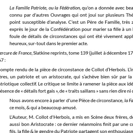
La Famille Patriote, ou la Fédération
, qu'on a donnée avec be
connu par d'autres Ouvrages qui ont joui sur plusieurs Thé
point susceptible d'analyse. C'est un Père de Famille, très z
exprès le jour de la Confédération pour marier sa fille à u
foule de détails de circonstances qui ont été vivement app
heureux, sur-tout dans le premier acte.
rcure de France
, Slatkine reprints, tome 139 (juillet à décembre 17
7 :
ompte rendu de la pièce de circonstance de Collot d’Herbois. L’i
ères, un patriote et un aristocrate, qui s’achève bien sûr par l
triotique collectif. Le critique se limite à ramener la pièce aux 
ésence de « détails fort gais », de « traits saillans » sans rien dire ni
Nous avons encore à parler d'une Pièce de circonstance,
la F
ce mois, & qui a beaucoup amusé.
L'Auteur, M. Collot d'Herbois, a mis en Scène deux frères, do
aussi bon Aristocrate : ce dernier néanmoins finit par une 
fils, la fille & le gendre du Patriote partagent son enthousiasm