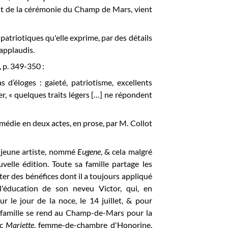
récit de la cérémonie du Champ de Mars, vient
patriotiques qu'elle exprime, par des détails
 applaudis.
, p. 349-350 :
d’éloges : gaieté, patriotisme, excellents
ger, « quelques traits légers […] ne répondent
omédie en deux actes, en prose, par M. Collot
 jeune artiste, nommé
Eugene
, & cela malgré
velle édition. Toute sa famille partage les
er des bénéfices dont il a toujours appliqué
 l'éducation de son neveu Victor, qui, en
r le jour de la noce, le 14 juillet, & pour
la famille se rend au Champ-de-Mars pour la
ec
Mariette
, femme-de-chambre d'Honorine,