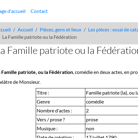
age d'accueil
Contact
cueil
Accueil
Pièces, gens et lieux
Les pièces : essai de ca
La Famille patriote ou la Fédération
a Famille patriote ou la Fédératio
 Famille patriote, ou la Fédération
, comédie en deux actes, en pros
éâtre de Monsieur.
Titre :
Famille patriote (la), ou 
Genre
comédie
Nombre d'actes :
2
Vers / prose ?
prose
Musique :
non
Date de création :
17 juillet 1790