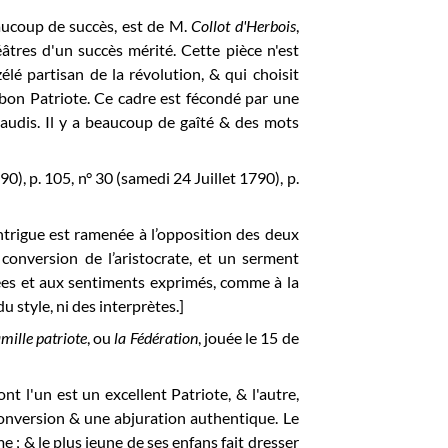
aucoup de succès, est de M.
Collot d'Herbois
,
âtres d'un succès mérité. Cette pièce n'est
élé partisan de la révolution, & qui choisit
n bon Patriote. Ce cadre est fécondé par une
laudis. Il y a beaucoup de gaîté & des mots
90), p. 105, n° 30 (samedi 24 Juillet 1790), p.
ntrigue est ramenée à l’opposition des deux
a conversion de l’aristocrate, et un serment
idées et aux sentiments exprimés, comme à la
 du style, ni des interprètes.]
amille patriote
, ou
la Fédération
, jouée le 15 de
nt l'un est un excellent Patriote, & l'autre,
conversion & une abjuration authentique. Le
e ; & le plus jeune de ses enfans fait dresser