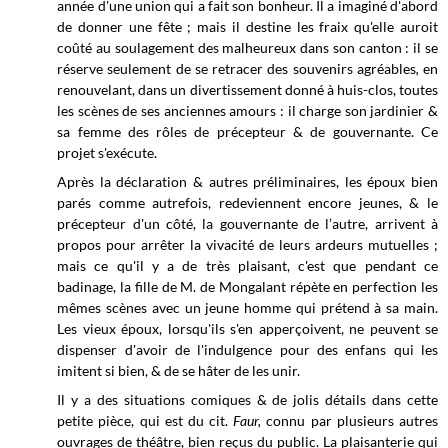
année d'une union qui a fait son bonheur. Il a imaginé d'abord
de donner une fête ; mais il destine les fraix qu'elle auroit
coûté au soulagement des malheureux dans son canton : il se
réserve seulement de se retracer des souvenirs agréables
,
en
renouvelant, dans un divertissement donné à huis-clos, toutes
les scènes de ses anciennes amours : il charge son jardinier &
sa femme des rôles de précepteur & de gouvernante. Ce
projet s'exécute.
Après la déclaration & autres préliminaires, les époux bien
parés comme autrefois, redeviennent encore jeunes, & le
précepteur d'un côté, la gouvernante de l’autre, arrivent à
propos pour arrêter la vivacité de leurs ardeurs mutuelles ;
mais ce qu'il y a de très plaisant, c'est que pendant ce
badinage, la fille de M. de Mongalant répète en perfection les
mêmes scènes avec un jeune homme qui prétend à sa main.
Les vieux époux, lorsqu'ils s'en apperçoivent, ne peuvent se
dispenser d'avoir de l'indulgence pour des enfans qui les
imitent si bien, & de se hâter de les unir.
Il y a des situations comiques & de jolis détails dans cette
petite pièce, qui est du cit.
Faur,
connu par plusieurs autres
ouvrages de théâtre, bien reçus du public. La plaisanterie qui