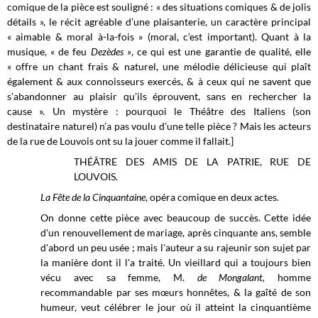
comique de la pièce est souligné : « des situations comiques & de jolis
détails », le récit agréable d’une plaisanterie, un caractère principal
« aimable & moral à-la-fois » (moral, c’est important). Quant à la
musique, « de feu
Dezèdes »
, ce qui est une garantie de qualité,
elle
« offre un chant frais & naturel, une mélodie délicieuse qui plaît
également & aux connoisseurs exercés, & à ceux qui ne savent que
s'abandonner au plaisir qu'ils éprouvent, sans en rechercher la
cause ». Un mystère : pourquoi le Théâtre des Italiens (son
destinataire naturel) n’a pas voulu d’une telle pièce ? Mais les acteurs
de la rue de Louvois ont su la jouer comme il fallait.]
THÉÂTRE DES AMIS DE LA PATRIE, RUE DE
LOUVOIS.
La Fête de la Cinquantaine
, opéra comique en deux actes.
On donne cette pièce avec beaucoup de succès. Cette idée
d'un renouvellement de mariage, après cinquante ans, semble
d'abord un peu usée ; mais l'auteur a su rajeunir son sujet par
la manière dont il l'a traité. Un vieillard qui a toujours bien
vécu avec sa femme, M.
de Mongalant,
homme
recommandable par ses mœurs honnêtes, & la gaîté de son
humeur, veut célébrer le jour où il atteint la cinquantième