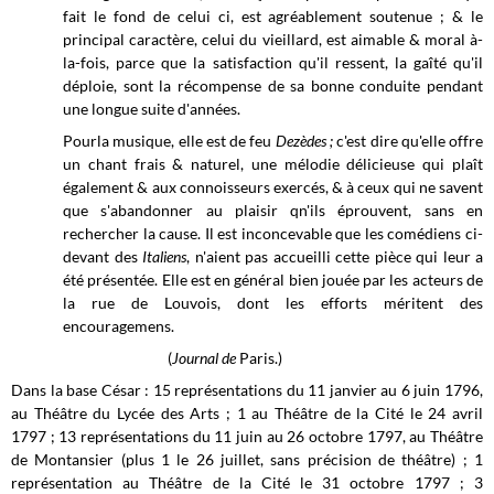
fait le fond de celui ci, est agréablement soutenue ; & le
principal caractère, celui du vieillard, est aimable & moral à-
la-fois, parce que la satisfaction qu'il ressent, la gaîté qu'il
déploie, sont la récompense de sa bonne conduite pendant
une longue suite d'années.
Pourla musique, elle est de feu
Dezèdes ;
c'est dire qu'elle offre
un chant frais & naturel, une mélodie délicieuse qui plaît
également & aux connoisseurs exercés, & à ceux qui ne savent
que s'abandonner au plaisir qn'ils éprouvent, sans en
rechercher la cause. Il est inconcevable que les comédiens ci-
devant des
Italiens
, n'aient pas accueilli cette pièce qui leur a
été présentée. Elle est en général bien jouée par les acteurs de
la rue de Louvois, dont les efforts méritent des
encouragemens.
(
Journal de
Paris.)
Dans la base César : 15 représentations du 11 janvier au 6 juin 1796,
au Théâtre du Lycée des Arts ; 1 au Théâtre de la Cité le 24 avril
1797 ; 13 représentations du 11 juin au 26 octobre 1797, au Théâtre
de Montansier (plus 1 le 26 juillet, sans précision de théâtre) ; 1
représentation au Théâtre de la Cité le 31 octobre 1797 ; 3