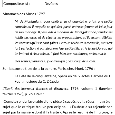
Compositeur(s) :
Dezèdes
Almanach des Muses 1797.
M. de Montgalant, pour célébrer sa cinquantaine, a fait une petite
comédie où il rappelle ce qui s'est passé entre sa femme et lui le jour
de son mariage. Il persuade à madame de Montgalant de prendre ses
habits de noces, et de répéter les propos galans qu'ils se sont débités,
les caresses qu'ils se sont faites. Le tout s'exécute à merveille, mais est
fort perfectionné par Eléonore leur petite-fille, et le jeune Durval, qui
les imitent d eleur mieux. Il faut bien leur pardonner, on les marie.
Des scènes plaisantes ; jolie musique ; beaucoup de succès.
Sur la page de titre de la brochure, Paris, chez Huet, 1796 :
La Fête de la cinquantaine, opéra en deux actes. Paroles du C.
Faur, musique du C. Dézède.
L’Esprit des journaux français et étrangers
, 1796, volume 1 (janvier-
février 1796), p. 260-262 :
[Compte rendu favorable d’une pièce à succès, qui a réussi malgré un
sujet que le critique trouve peu original : « l'auteur a su rajeunir son
sujet par la manière dont il l'a traité ». Après le résumé de l’intrigue, le