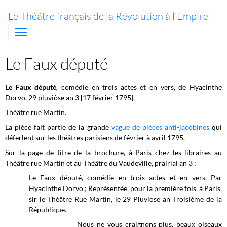
Le Théâtre français de la Révolution à l'Empire
Le Faux député
Le Faux député
,
comédie en trois actes et en vers, de Hyacinthe
Dorvo, 29 pluviôse an 3 [17 février 1795].
Théâtre rue Martin.
La pièce fait partie de la grande
vague de pièces anti-jacobines
qui
déferlent sur les théâtres parisiens de février à avril 1795.
Sur la page de titre de la brochure, à Paris chez les libraires au
Théâtre rue Martin et au Théâtre du Vaudeville, prairial an 3 :
Le Faux député, comédie en trois actes et en vers, Par
Hyacinthe Dorvo ; Représentée, pour la première fois, à Paris,
sir le Théâtre Rue Martin, le 29 Pluviose an Troisième de la
République.
Nous ne vous craignons plus, beaux oiseaux