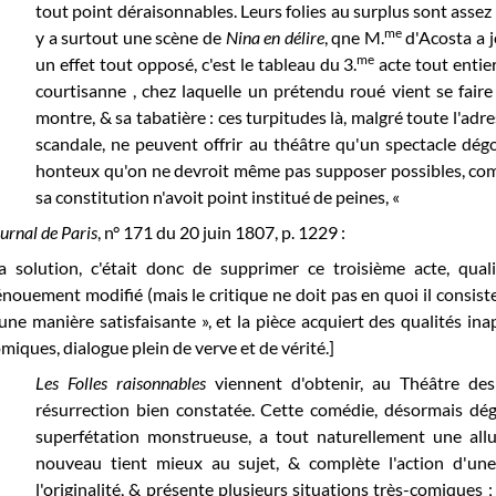
tout point déraisonnables. Leurs folies au surplus sont assez 
me
y a surtout une scène de
Nina en délire
, qne M.
d'Acosta a j
me
un effet tout opposé, c'est le tableau du 3.
acte tout entier
courtisanne , chez laquelle un prétendu roué vient se faire
montre, & sa tabatière : ces turpitudes là, malgré toute l'adr
scandale, ne peuvent offrir au théâtre qu'un spectacle dég
honteux qu'on ne devroit même pas supposer possibles, comm
sa constitution n'avoit point institué de peines, «
urnal de Paris
, n° 171 du 20 juin 1807, p. 1229 :
a solution, c'était donc de supprimer ce troisième acte, qual
nouement modifié (mais le critique ne doit pas en quoi il consiste
une manière satisfaisante », et la pièce acquiert des qualités inape
miques, dialogue plein de verve et de vérité.]
Les Folles raisonnables
viennent d'obtenir, au Théâtre des
résurrection bien constatée. Cette comédie, désormais dég
superfétation monstrueuse, a tout naturellement une allu
nouveau tient mieux au sujet, & complète l'action d'une
l'originalité, & présente plusieurs situations très-comiques 