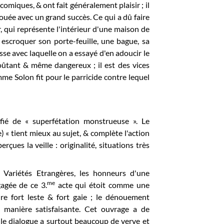
comiques, & ont fait généralement plaisir ; il
ouée avec un grand succès. Ce qui a dû faire
, qui représente l'intérieur d'une maison de
 escroquer son porte-feuille, une bague, sa
esse avec laquelle on a essayé d'en adoucir le
oûtant & même dangereux ; il est des vices
e Solon fit pour le parricide contre lequel
ifié de «
superfétation monstrueuse ». Le
) « tient mieux au sujet, & complète l'action
rçues la veille : originalité, situations très
 Variétés Etrangères, les honneurs d'une
me
agée de ce 3.
acte qui étoit comme une
re fort leste & fort gaie ; le dénouement
 manière satisfaisante. Cet ouvrage a de
; le dialogue a surtout beaucoup de verve et