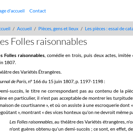
age d'accueil
Contact
cueil
Accueil
Pièces, gens et lieux
Les pièces : essai de ca
es Folles raisonnables
s Folles raisonnables
, comédie en trois, puis deux actes, imité
in 1807.
éâtre des Variétés Étrangères.
urnal de Paris
, n° 166 du 15 juin 1807, p. 1197-1198 :
emi-succès, le titre ne correspondant pas au contenu de la pièce.
ène en particulier, il n'est pas acceptable de montrer les turpitud
maison de courtisanne », et où on assiste à une escroquerie dont «
goûtant », montrant « des vices honteux qu'on ne devroit même pa
Les Folles raisonnables
, au théâtre des Variétés étrangères, n'on
n'ont guères obtenu qu'un demi-succès ; ce sont, en effet, des