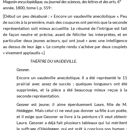
e
Magasin encyclopédique, ou journal des sciences, des lettres et des arts,
6
année, 1800, tome I, p. 559 :
[Début un peu désabusé : « Encore un vaudeville anecdotique ». Peu
de succès à la première, mais des coupures ont permis que la seconde
représentation soit mieux accueillie. Le résumé de l’intrigue est fait
de façon neutre et précise, avant de féliciter les interprètes, et en
particulier deux jeunes acteurs, qui ont joué « avec une intelligence
au dessus de leur âge ». Le compte rendu s’achève par deux couplets
« vivement applaudis ».]
THÉÂTRE DU VAUDEVILLE
.
Gessner
.
Encore un vaudeville anecdotique. Il a été représenté le 11
prairial avec assez de succès ; quelques longueurs ont été
supprimées, et la pièce a été beaucoup mieux reçue à la
seconde représentation.
Gessner
est jeune; il aime éperduement
Laure
, fille de M.
Heidegger
. Mais celui-ci ne veut pas donner sa fille à un poète,
et il exige que Gessner se livre à la peinture s'il veut obtenir
Laure. Gessner a déjà fait plusieurs tableaux qui lui méritent
le suffrage d'Heidegger, qui est prêt à conclure son hymen :