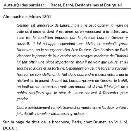
Auteur(s) des paroles :
Radet, Barré, Desfontaines et Bourgueil
Almanach des Muses 1801
Gessner est amoureux de Laure, mais il ne peut obtenir la main de
celle qu'il aime et dont il est aimé, qu'en renonçant à la littérature.
Telle est la condition imposée par le père de Laure ; Gessner y
souscrit. Il lui échappe cependant une idylle, et quoiqu'il garde
l'anonyme, on le soupçonne d'en être l'auteur. Des libraires de Paris
viennent le presser de leur vendre ses ouvrages, madame de Choiseul
lui fait offrir une place importante, mais il ne voit que Laure, et lui
sacrifie sa gloire et sa fortune. Cependant on veut le forcer à s'avouer
l'auteur de son idylle, on la fait donc apprendre à deux enfans qui la
récitent et la jouent devant lui. L'amour-propre de Gessner le trahit,
on jouit de son embarras ; mais son amour est si vrai, il lui a fait de si
nobles sacrifices, que le père de Laure consent à l'accepter pour
gendre.
Cadre agréablement rempli. Scène charmante entre les deux enfans ;
jolis détails ; couplets aimables et gracieux.
Sur la page de titre de la brochure, Paris, chez Brunet, an VIII, M.
DCCC :