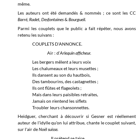
même.
Les auteurs ont été demandés & nommés ; ce sont les CC
Barré
,
Radet, Desfontaines
&
Bourgueil
.
Parmi les couplets que le public a fait répéter, nous avons
retenu les suivans :
COUPLETS D'ANNONCE.
Air : d'
Arlequin afficheur.
Les bergers mêlent a leurs voix
Les chalumeaux et leurs musettes ;
Ils dansent au son du hautbois,
Des tambourins, des castagnettes ;
Ils ont flûtes et flageolets ;
Mais dans leurs paisibles retraites,
Jamais on n'entend les siflets
Troubler leurs chansonnettes.
Heidguer, cherchant à découvrir si Gesner est réellement
auteur de l'idylle qu'on lui attribue, chante le couplet suivant,
sur l'air de
Noël suisse
.
II prétend se taire
,