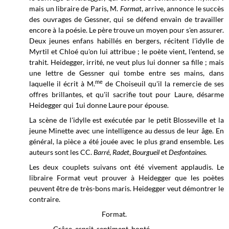
mais un libraire de Paris, M.
Format
, arrive, annonce le succès
des ouvrages de Gessner, qui se défend envain de travailler
encore à la poésie. Le père trouve un moyen pour s'en assurer.
Deux jeunes enfans habillés en bergers, récitent l'idylle de
Myrtil et Chloé qu'on lui attribue ; le poète vient, l'entend, se
trahit. Heidegger, irrité, ne veut plus lui donner sa fille ; mais
une lettre de Gessner qui tombe entre ses mains, dans
me
laquelle il écrit à M.
de Choiseuil qu'il la remercie de ses
offres brillantes, et qu'il sacrifie tout pour Laure, désarme
Heidegger qui 1ui donne Laure pour épouse.
La scène de l'idylle est exécutée par le petit Blosseville et la
jeune Minette avec une intelligence au dessus de leur âge. En
général, la pièce a été jouée avec le plus grand ensemble. Les
auteurs sont les CC.
Barré
,
Radet
,
Bourgueil
et
Desfontaines.
Les deux couplets suivans ont été vivement applaudis. Le
libraire Format veut prouver à Heidegger que les poètes
peuvent être de très-bons maris. Heidegger veut démontrer le
contraire.
Format.
Grâce, esprit, sentiment, bonté
,