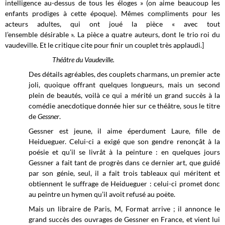
intelligence au-dessus de tous les éloges » (on aime beaucoup les
enfants prodiges à cette époque). Mêmes compliments pour les
acteurs adultes, qui ont joué la pièce « avec tout
l’ensemble
désirable »
. La pièce a quatre auteurs, dont le trio roi du
vaudeville. Et le critique cite pour finir un couplet très applaudi.]
Théâtre du Vaudeville.
Des détails agréables, des couplets charmans, un premier acte
joli, quoique offrant quelques longueurs, mais un second
plein de beautés, voilà ce qui a mérité un grand succès à la
comédie anecdotique donnée hier sur ce théâtre, sous le titre
de
Gessner
.
Gessner est jeune, il aime éperdument Laure, fille de
Heidueguer. Celui-ci a exigé que son gendre renonçât à la
poésie et qu’il se livrât à la peinture : en quelques jours
Gessner a fait tant de progrès dans ce dernier art, que guidé
par son génie, seul, il a fait trois tableaux qui méritent et
obtiennent le suffrage de Heidueguer : celui-ci promet donc
au peintre un hymen qu’il avoit refusé au poëte.
Mais un libraire de Paris, M, Format arrive ; il annonce le
grand succès des ouvrages de Gessner en France, et vient lui