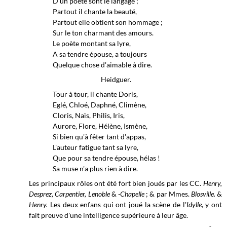
D'un poète sont le langage ;
Partout il chante la beauté,
Partout elle obtient son hommage ;
Sur le ton charmant des amours.
Le poète montant sa lyre,
A sa tendre épouse, a toujours
Quelque chose d'aimable à dire.
Heidguer.
Tour à tour, il chante Doris,
Eglé, Chloé, Daphné, Climène,
Cloris, Naïs, Philis, Iris,
Aurore, Flore, Hélène, Ismène,
Si bien qu'à fêter tant d'appas,
L'auteur fatigue tant sa lyre,
Que pour sa tendre épouse, hélas !
Sa muse n'a plus rien à dire.
Les principaux rôles ont été fort bien joués par les CC.
Henry,
Desprez, Carpentier, Lenoble
&
-Chapelle
;
& par Mmes.
Blosville.
&
Henry.
Les deux enfans qui ont joué la scène de
l'
Idylle
, y
ont
fait preuve d'une intelligence supérieure à
leur âge.