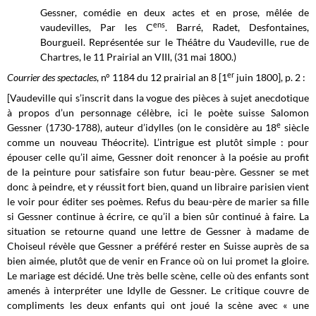
Gessner, comédie en deux actes et en prose, mêlée de
ens
vaudevilles, Par les C
. Barré, Radet, Desfontaines,
Bourgueil. Représentée sur le Théâtre du Vaudeville, rue de
Chartres, le 11 Prairial an VIII, (31 mai 1800.)
er
Courrier des spectacles
, n° 1184 du 12 prairial an 8 [1
juin 1800], p. 2 :
[Vaudeville qui s’inscrit dans la vogue des pièces à sujet anecdotique
à propos d’un personnage célèbre, ici le poète suisse Salomon
e
Gessner (1730-1788), auteur d’idylles (on le considère au 18
siècle
comme un nouveau Théocrite). L’intrigue est plutôt simple : pour
épouser celle qu’il aime, Gessner doit renoncer à la poésie au profit
de la peinture pour satisfaire son futur beau-père. Gessner se met
donc à peindre, et y réussit fort bien, quand un libraire parisien vient
le voir pour éditer ses poèmes. Refus du beau-père de marier sa fille
si Gessner continue à écrire, ce qu’il a bien sûr continué à faire. La
situation se retourne quand une lettre de Gessner à madame de
Choiseul révèle que Gessner a préféré rester en Suisse auprès de sa
bien aimée, plutôt que de venir en France où on lui promet la gloire.
Le mariage est décidé. Une très belle scène, celle où des enfants sont
amenés à interpréter une Idylle de Gessner. Le critique couvre de
compliments les deux enfants qui ont joué la scène avec « une