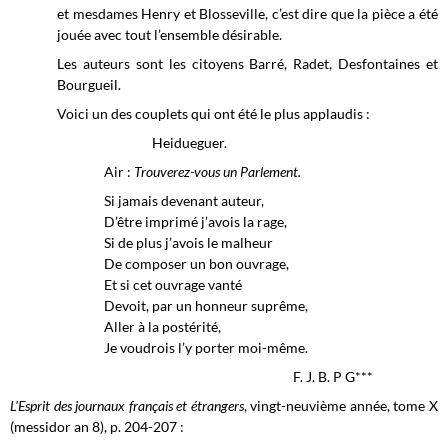
et mesdames Henry et Blosseville, c’est dire que la pièce a été
jouée avec tout l’ensemble désirable.
Les auteurs sont les citoyens Barré, Radet, Desfontaines et
Bourgueil.
Voici un des couplets qui ont été le plus applaudis :
Heidueguer.
Air :
Trouverez-vous un Parlement.
Si jamais devenant auteur,
D’être imprimé j’avois la rage,
Si de plus j’avois le malheur
De composer un bon ouvrage,
Et si cet ouvrage vanté
Devoit, par un honneur suprême,
Aller à la postérité,
Je voudrois l’y porter moi-même.
F. J. B. P G***
L'Esprit des journaux français et étrangers
, vingt-neuvième année, tome X
(messidor an 8), p. 204-207 :