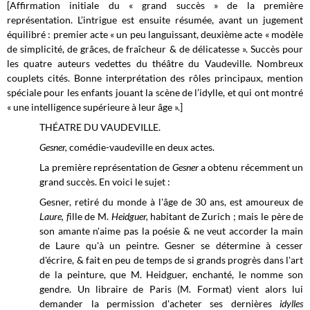
[Affirmation initiale du « grand succès » de la première
représentation. L’intrigue est ensuite résumée, avant un jugement
équilibré : premier acte « un peu languissant, deuxième acte « modèle
de simplicité, de grâces, de fraîcheur & de délicatesse ». Succès pour
les quatre auteurs vedettes du théâtre du Vaudeville. Nombreux
couplets cités. Bonne interprétation des rôles principaux, mention
spéciale pour les enfants jouant la scène de l’idylle, et qui ont montré
« une intelligence supérieure à
leur âge ».]
THÉATRE DU VAUDEVILLE.
Gesner,
comédie-vaudeville en deux actes.
La première représentation de
Gesner
a
obtenu
récemment un
grand succès. En voici le sujet :
Gesner, retiré du monde à l'âge de 30 ans, est amoureux de
Laure, f
ille de M.
Heidguer,
habitant
de Zurich ;
mais
le père de
son amante n'aime pas la poésie & ne veut accorder la main
de Laure qu'à un peintre. Gesner se détermine à cesser
d'écrire, & fait en peu de temps de si grands progrès dans l'art
de la peinture, que M. Heidguer,
enchanté, le nomme son
gendre. Un libraire de Paris (M. Format) vient alors lui
demander la permission d'acheter ses dernières
idylles