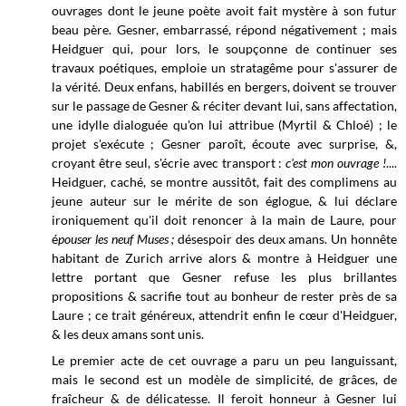
ouvrages dont le jeune poète avoit fait mystère à son futur
beau père. Gesner, embarrassé, répond négativement ; mais
Heidguer qui, pour lors
,
le soupçonne de continuer ses
travaux poétiques, emploie un stratagême pour s'assurer de
la vérité. Deux enfans, habillés en bergers, doivent se trouver
sur le passage de Gesner & réciter devant lui, sans affectation,
une idylle dialoguée qu'on lui attribue (Myrtil & Chloé) ; le
projet s'exécute ; Gesner paroît, écoute avec surprise, &,
croyant être seul, s'écrie avec transport :
c'est mon ouvrage !
....
Heidguer, caché, se montre aussitôt, fait des complimens au
jeune auteur sur le mérite de son églogue, & lui déclare
ironiquement qu'il doit renoncer à la main de Laure, pour
é
pouser les neuf Muses ;
désespoir des deux amans. Un honnête
habitant de Zurich arrive alors & montre à Heidguer une
lettre portant que Gesner refuse les plus brillantes
propositions & sacrifie tout au bonheur de rester près de sa
Laure ; ce trait généreux, attendrit enfin le cœur d'Heidguer,
& les deux amans sont unis.
Le premier acte de cet ouvrage a paru un peu languissant,
mais le second est un modèle de simplicité, de grâces, de
fraîcheur & de délicatesse. Il feroit honneur à Gesner lui