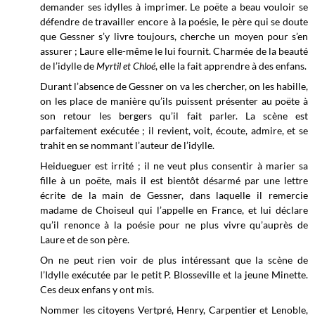
demander ses idylles à imprimer. Le poëte a beau vouloir se
défendre de travailler encore à la poésie, le père qui se doute
que Gessner s’y livre toujours, cherche un moyen pour s’en
assurer ; Laure elle-même le lui fournit. Charmée de la beauté
de l’idylle de
Myrtil et Chloé
, elle la fait apprendre à des enfans.
Durant l’absence de Gessner on va les chercher, on les habille,
on les place de manière qu’ils puissent présenter au poëte à
son retour les bergers qu’il fait parler. La scène est
parfaitement exécutée ; il revient, voit, écoute, admire, et se
trahit en se nommant l’auteur de l’idylle.
Heidueguer est irrité ; il ne veut plus consentir à marier sa
fille à un poëte, mais il est bientôt désarmé par une lettre
écrite de la main de Gessner, dans laquelle il remercie
madame de Choiseul qui l’appelle en France, et lui déclare
qu’il renonce à la poésie pour ne plus vivre qu’auprès de
Laure et de son père.
On ne peut rien voir de plus intéressant que la scène de
l’Idylle exécutée par le petit P. Blosseville et la jeune Minette.
Ces deux enfans y ont mis.
Nommer les citoyens Vertpré, Henry, Carpentier et Lenoble,